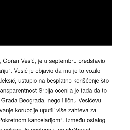
 Goran Vesić, je u septembru predstavio
ju“. Vesić je objavio da mu je to vozilo
leksić, ustupio na besplatno korišćenje što
ransparentnost Srbija ocenila je tada da to
u Grada Beograda, nego i ličnu Vesićevu
vanje korupcije uputili više zahteva za
 „Pokretnom kancelarijom“. Između ostalog
cija pokrenula postupak, po službenoj