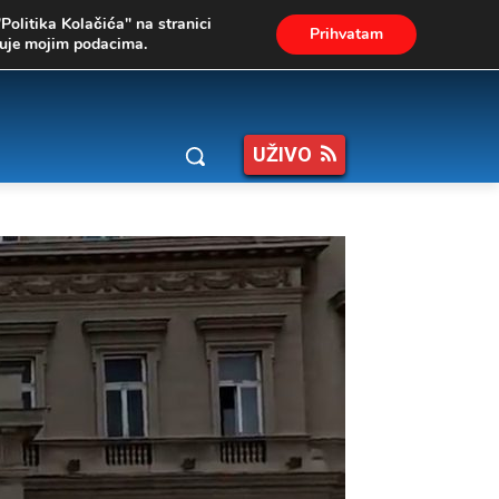
"Politika Kolačića" na stranici
Prihvatam
ukuje mojim podacima.
UŽIVO