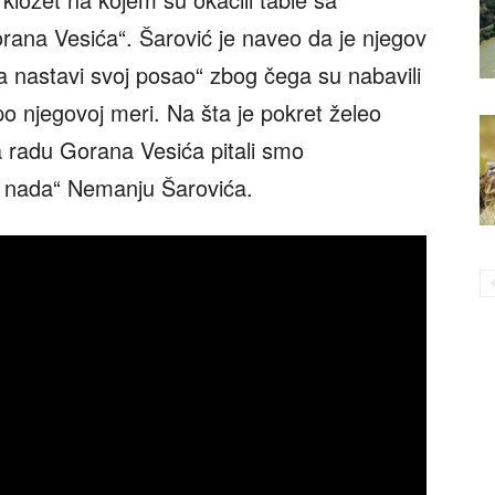
rana Vesića“. Šarović je naveo da je njegov
 nastavi svoj posao“ zbog čega su nabavili
 po njegovoj meri. Na šta je pokret želeo
a radu Gorana Vesića pitali smo
, nada“ Nemanju Šarovića.