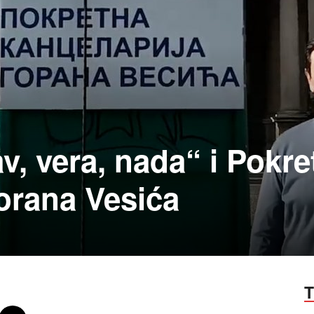
v, vera, nada“ i Pokre
orana Vesića
T