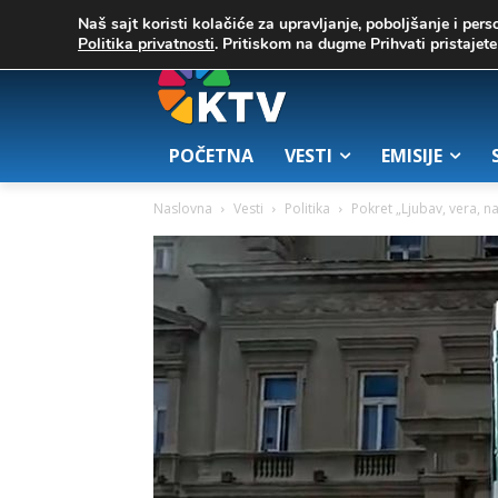
C
08. август 2026.
20.2
Zrenjanin
Naš sajt koristi kolačiće za upravljanje, poboljšanje i pers
Politika privatnosti
. Pritiskom na dugme Prihvati pristaje
POČETNA
VESTI
EMISIJE
Naslovna
Vesti
Politika
Pokret „Ljubav, vera, n