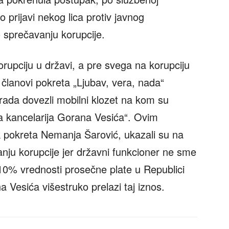
o prijavi nekog lica protiv javnog
 sprečavanju korupcije.
korupciju u državi, a pre svega na korupciju
 članovi pokreta „Ljubav, vera, nada“
ada dovezli mobilni klozet na kom su
na kancelarija Gorana Vesića“. Ovim
 pokreta Nemanja Šarović, ukazali su na
nju korupcije jer državni funkcioner ne sme
10% vrednosti prosečne plate u Republici
a Vesića višestruko prelazi taj iznos.