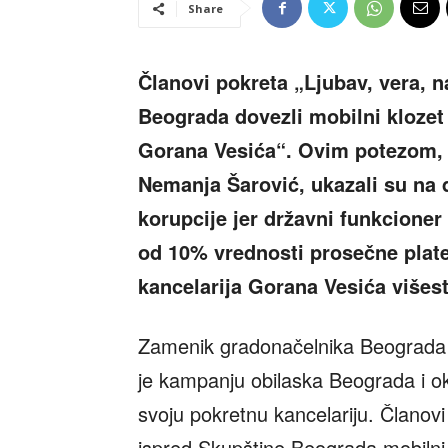
Share
Članovi pokreta „Ljubav, vera, 
Beograda dovezli mobilni klozet
Gorana Vesića“. Ovim potezom, 
Nemanja Šarović, ukazali su na 
korupcije jer državni funkcione
od 10% vrednosti prosečne plate 
kancelarija Gorana Vesića višest
Zamenik gradonačelnika Beograda 
je kampanju obilaska Beograda i oko
svoju pokretnu kancelariju. Članovi
ispred Skupštine Beograda mobilni 