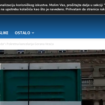
onalizaciju korisničkog iskustva. Molim Vas, pročitajte dalje u sekciji 
te na upotrebu kolačića kao što je navedeno. Prihvatam da stranica r
SLIKE
OSTALO
ada“ i Pokretna kancelarija Gorana Vesića