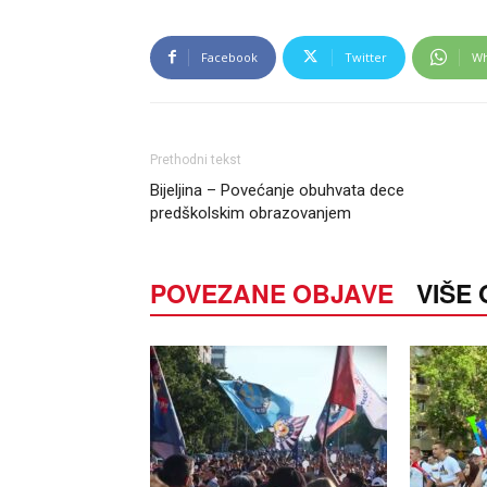
Facebook
Twitter
Wh
Prethodni tekst
Bijeljina – Povećanje obuhvata dece
predškolskim obrazovanjem
POVEZANE OBJAVE
VIŠE