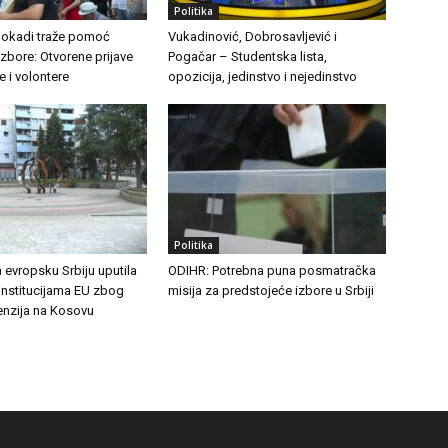
Politika
blokadi traže pomoć
Vukadinović, Dobrosavljević i
zbore: Otvorene prijave
Pogačar – Studentska lista,
e i volontere
opozicija, jedinstvo i nejedinstvo
Politika
 evropsku Srbiju uputila
ODIHR: Potrebna puna posmatračka
institucijama EU zbog
misija za predstojeće izbore u Srbiji
enzija na Kosovu