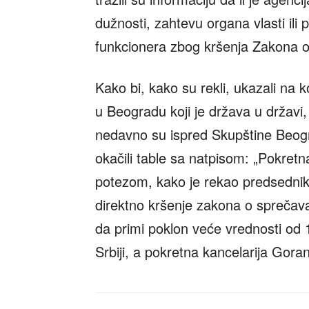
dužnosti, zahtevu organa vlasti ili p
funkcionera zbog kršenja Zakona o
Kako bi, kako su rekli, ukazali na 
u Beogradu koji je država u državi,
nedavno su ispred Skupštine Beogr
okačili table sa natpisom: „Pokret
potezom, kako je rekao predsednik
direktno kršenje zakona o sprečava
da primi poklon veće vrednosti od 
Srbiji, a pokretna kancelarija Goran