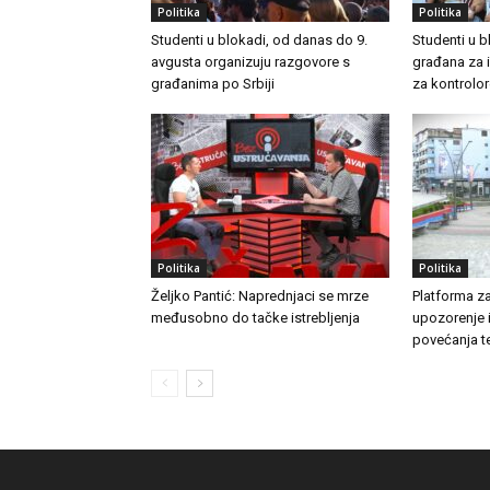
Politika
Politika
Studenti u blokadi, od danas do 9.
Studenti u 
avgusta organizuju razgovore s
građana za i
građanima po Srbiji
za kontrolor
Politika
Politika
Željko Pantić: Naprednjaci se mrze
Platforma za
međusobno do tačke istrebljenja
upozorenje 
povećanja t