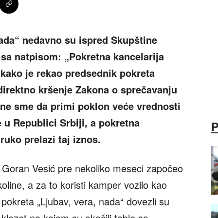
nada“ nedavno su ispred Skupštine
 sa natpisom: „Pokretna kancelarija
kako je rekao predsednik pokreta
direktno kršenje Zakona o sprečavanju
r ne sme da primi poklon veće vrednosti
u Republici Srbiji, a pokretna
ruko prelazi taj iznos.
Goran Vesić pre nekoliko meseci započeo
line, a za to koristi kamper vozilo kao
 pokreta „Ljubav, vera, nada“ dovezli su
klozet na kojem su okačili table sa