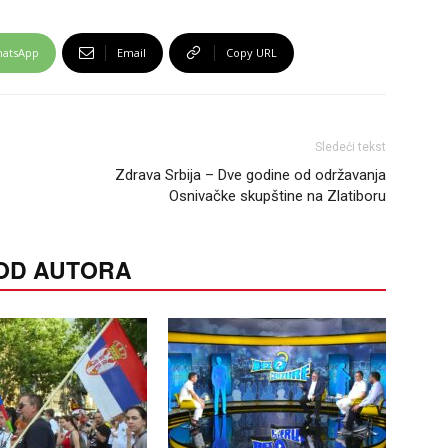
atsApp
Email
Copy URL
Sledeći tekst
Zdrava Srbija – Dve godine od održavanja
Osnivačke skupštine na Zlatiboru
 OD AUTORA