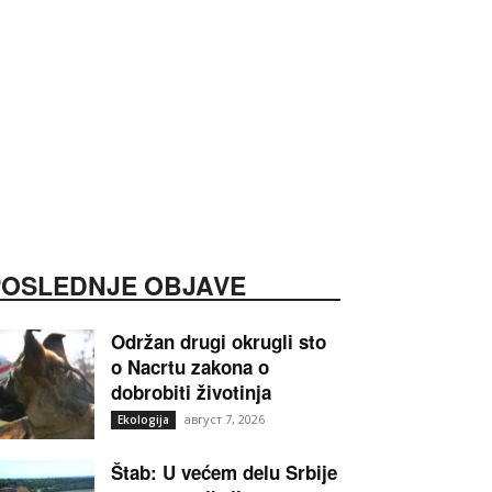
POSLEDNJE OBJAVE
Održan drugi okrugli sto
o Nacrtu zakona o
dobrobiti životinja
август 7, 2026
Ekologija
Štab: U većem delu Srbije