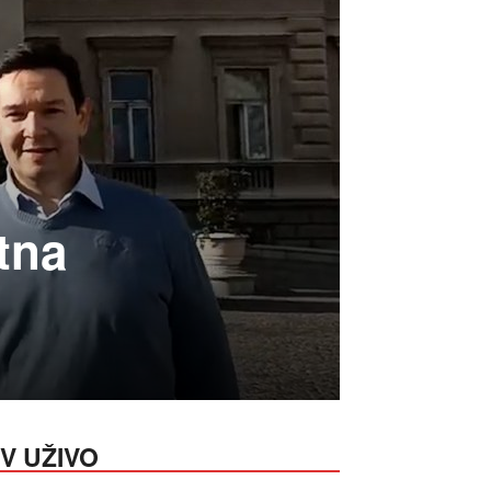
tna
V UŽIVO