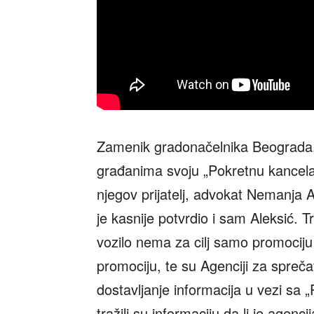
Zamenik gradonačelnika Beograda,
građanima svoju „Pokretnu kancelari
njegov prijatelj, advokat Nemanja A
je kasnije potvrdio i sam Aleksić. T
vozilo nema za cilj samo promocij
promociju, te su Agenciji za spreča
dostavljanje informacija u vezi sa
tražili su informaciju da li je agen