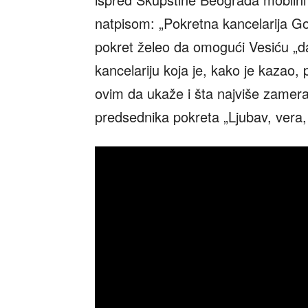
natpisom: „Pokretna kancelarija Go
pokret želeo da omogući Vesiću „da
kancelariju koja je, kako je kazao,
ovim da ukaže i šta najviše zamer
predsednika pokreta „Ljubav, vera