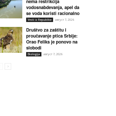
nema restrikcija
vodosnabdevanja, apel da
se voda koristi racionalno
август 7, 2026
Vesti iz Republike
Društvo za zaštitu i
proučavanje ptica Srbije:
Orao Feliks je ponovo na
slobodi
август 7, 2026
Ekologija