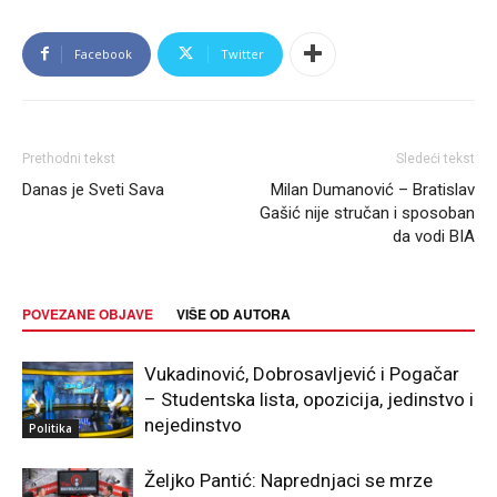
Facebook
Twitter
Prethodni tekst
Sledeći tekst
Danas je Sveti Sava
Milan Dumanović – Bratislav
Gašić nije stručan i sposoban
da vodi BIA
POVEZANE OBJAVE
VIŠE OD AUTORA
Vukadinović, Dobrosavljević i Pogačar
– Studentska lista, opozicija, jedinstvo i
nejedinstvo
Politika
Željko Pantić: Naprednjaci se mrze