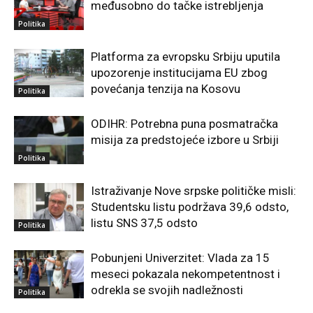
međusobno do tačke istrebljenja
Politika
Platforma za evropsku Srbiju uputila
upozorenje institucijama EU zbog
povećanja tenzija na Kosovu
Politika
ODIHR: Potrebna puna posmatračka
misija za predstojeće izbore u Srbiji
Politika
Istraživanje Nove srpske političke misli:
Studentsku listu podržava 39,6 odsto,
listu SNS 37,5 odsto
Politika
Pobunjeni Univerzitet: Vlada za 15
meseci pokazala nekompetentnost i
odrekla se svojih nadležnosti
Politika