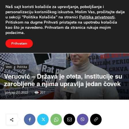
Naš sajt koristi kolačiće za upravljanje, poboljšanje i
UŽIVO
personalizaciju korisničkog iskustva. Molim Vas, pročitajte dalje
u sekciji "Politika Kolačića" na stranici
Politika privatnosti
.
Naslovna
Vesti
Politika
Pritiskom na dugme Prihvati pristajete na upotrebu kolačića
kao što je navedeno. Prihvatam da stranica rukuje mojim
podacima.
Prihvatam
Vesti
Politika
Veruović – Država je oteta, institucije su
zarobljene a njima upravlja jedan čovek
јануар 27, 2022
207