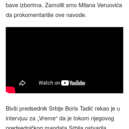
bave izborima. Zamolili smo Milana Veruovića
da prokomentariše ove navode.
Bivši predsednik Srbije Boris Tadić rekao je u
intervjuu za „Vreme“ da je tokom njegovog
predsedničkog mandata Srbija ostvarila