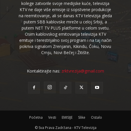
kolege zatvorile svoje medijske kuće, televizija
KTV ne daje više emisije iz sopstvene produkcije
na reemitovanje, ali se danas KTV televizija gleda
putem SBB kablovske mreže u celoj Srbiji, a
putem NET TV PLUS platforme u celom svetu.
Osim kablovskog emitovanja televizija KTV
emituje i terestrijalno svoj program i na taj način
pokriva signalom Zrenjanin, Kikindu, Čoku, Novu
Crnju, Novi Bečej i Žitište.
Kontaktirajte nas:
zrktvrezija@gmail.com
Početna
Vesti
EMISIJE
Slike
Ostalo
© Sva Prava Zadržana - KTV Televizija