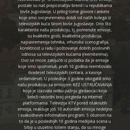
postale su naš prepoznatljiv brend i u republikama
bivše Jugoslavije. U prilog tome govore i ankete
koje smo svojevremeno dobili od naših kolega iz
televizijskih kuća širom bivše Jugoslavije. Ono što
karakteriše našu produkciju, tj. pomenute emisije,
su kvalitetni gosti, kvalitetna produkcija,
najsavremenija tehnika, vrhunska scenografija,
korektnost u radu i poštovanje dobrih poslovnih
odnosa sa televizijskim kućama (reemiterima).
Ovo se moze zaključiti iz podatka da je emisije
koje smo spomenuli, prvih 10 godina reemitovalo
dvadeset televizijskih centara, a kasnije
sedamdeset. U poslednje 3 godine obogatili smo
našu produkciju sa emisijom BEZ USTRUČAVANJA
koja je izazvala veliku pažnju gledaoca i koja
beleži rekordni broj pregleda na internet
platformama. Televizija KTV pored istaknutih
emisija, realizuje još 10 autorskih emisija nedeljno
i svakodnevni informativni program. S obzirom na
to da je u poslednjih 10 godina medijska scena u
Srbiji u izuzetno lošem stanju, da su mnoge