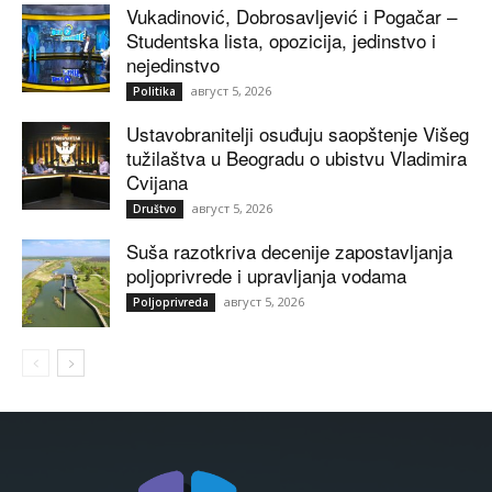
Vukadinović, Dobrosavljević i Pogačar –
Studentska lista, opozicija, jedinstvo i
nejedinstvo
август 5, 2026
Politika
Ustavobranitelji osuđuju saopštenje Višeg
tužilaštva u Beogradu o ubistvu Vladimira
Cvijana
август 5, 2026
Društvo
Suša razotkriva decenije zapostavljanja
poljoprivrede i upravljanja vodama
август 5, 2026
Poljoprivreda