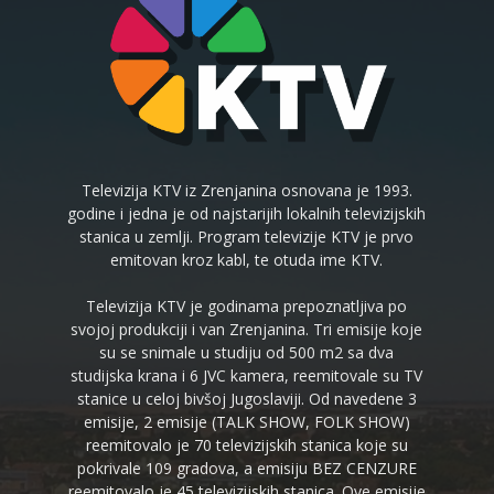
Televizija KTV iz Zrenjanina osnovana je 1993.
godine i jedna je od najstarijih lokalnih televizijskih
stanica u zemlji. Program televizije KTV je prvo
emitovan kroz kabl, te otuda ime KTV.
Televizija KTV je godinama prepoznatljiva po
svojoj produkciji i van Zrenjanina. Tri emisije koje
su se snimale u studiju od 500 m2 sa dva
studijska krana i 6 JVC kamera, reemitovale su TV
stanice u celoj bivšoj Jugoslaviji. Od navedene 3
emisije, 2 emisije (TALK SHOW, FOLK SHOW)
reemitovalo je 70 televizijskih stanica koje su
pokrivale 109 gradova, a emisiju BEZ CENZURE
reemitovalo je 45 televizijskih stanica. Ove emisije