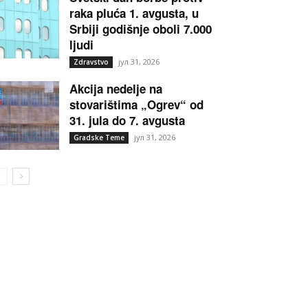
raka pluća 1. avgusta, u
Srbiji godišnje oboli 7.000
ljudi
јул 31, 2026
Zdravstvo
Akcija nedelje na
stovarištima „Ogrev“ od
31. jula do 7. avgusta
јул 31, 2026
Gradske Teme