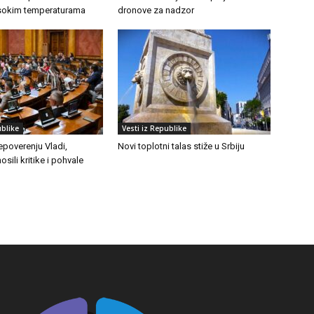
visokim temperaturama
dronove za nadzor
ublike
Vesti iz Republike
epoverenju Vladi,
Novi toplotni talas stiže u Srbiju
osili kritike i pohvale