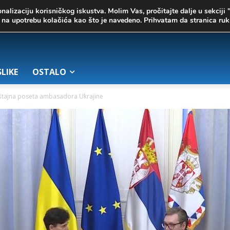
onalizaciju korisničkog iskustva. Molim Vas, pročitajte dalje u sekciji 
te na upotrebu kolačića kao što je navedeno. Prihvatam da stranica r
SLIKE
OSTALO
štajna poseta ambasadora Ukrajine