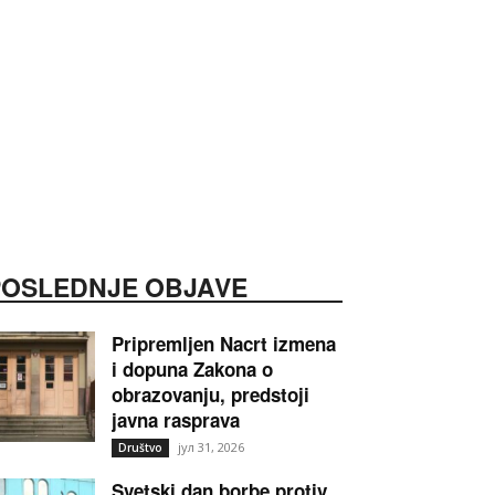
POSLEDNJE OBJAVE
Pripremljen Nacrt izmena
i dopuna Zakona o
obrazovanju, predstoji
javna rasprava
јул 31, 2026
Društvo
Svetski dan borbe protiv