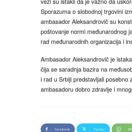
vezi su istakli da je važno da usk
Sporazuma o slobodnoj trgovini izm
ambasador Aleksandrovič su konsta
poštovanje normi međunarodnog jav
rad međunarodnih organizacija i inst
Ambasador Aleksandrovič je istakao 
čija se saradnja bazira na međus
i rad u Srbiji predstavljali posebn
ambasadoru dobro zdravlje i mnog
Facebook
Twitter
Wh