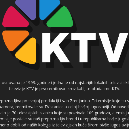
 osnovana je 1993. godine i jedna je od najstarijih lokalnih televizijs
televizije KTV je prvo emitovan kroz kabl, te otuda ime KTV.
poznatljiva po svojoj produkciji i van Zrenjanina. Tri emisije koje su
 kamera, reemitovale su TV stanice u celoj bivšoj Jugoslaviji. Od nave
je 70 televizijskih stanica koje su pokrivale 109 gradova, a emis
 emisije postale su naš prepoznatljiv brend i u republikama bivše Jugos
no dobili od naših kolega iz televizijskih kuća širom bivše Jugoslavij