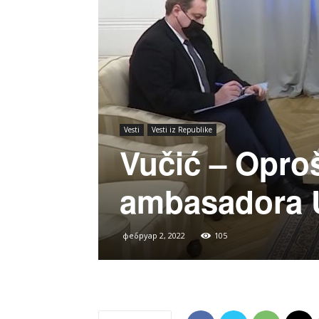
Vesti
Vesti iz Republike
Vučić – Opro
ambasadora U
фебруар 2, 2022
105