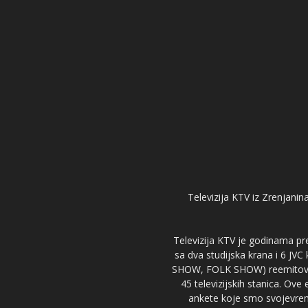
Televizija KTV iz Zrenjanina
Televizija KTV je godinama pre
sa dva studijska krana i 6 JVC
SHOW, FOLK SHOW) reemitovalo 
45 televizijskih stanica. Ove
ankete koje smo svojevreme