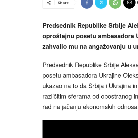
Share
Predsednik Republike Srbije Ale
oproštajnu posetu ambasadora U
zahvalio mu na angažovanju u u
Predsednik Republike Srbije Aleksa
posetu ambasadora Ukrajine Oleksa
ukazao na to da Srbija i Ukrajina i
različitim sferama od obostranog i
rad na jačanju ekonomskih odnosa,