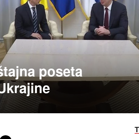
štajna poseta
krajine
T