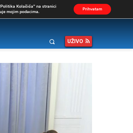
"Politika Kolačića" na stranici
Prihvatam
ukuje mojim podacima.
UŽIVO