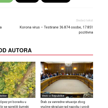
Sledeći tekst
va
Korona virus – Testirane 36.874 osobe, 17.851
pozitivna
 OD AUTORA
ublike
Vesti iz Republike
 Opez pri boravku u
Štab za vanredne situacije zbog
 bi se sprečili šumski
vrućine skraćuje rad napolju i uvodi