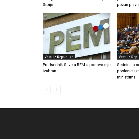
Srbije
požari pri 
Vesti iz Republike
Vesti iz Rep
Predsednik Saveta REM-a ponovo nije
Sednica o n
izabran
poslanici izn
ministrima