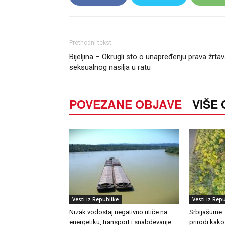
Prethodni tekst
Bijeljina – Okrugli sto o unapređenju prava žrta
seksualnog nasilja u ratu
POVEZANE OBJAVE
VIŠE
Vesti iz Republike
Vesti iz Rep
Nizak vodostaj negativno utiče na
Srbijašume:
energetiku, transport i snabdevanje
prirodi kako