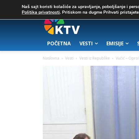
C
02. август 2026.
25.7
Zrenjanin
Naš sajt koristi kolačiće za upravljanje, poboljšanje i pers
Politika privatnosti
. Pritiskom na dugme Prihvati pristaje
POČETNA
VESTI
EMISIJE
Naslovna
Vesti
Vesti iz Republike
Vučić – Opro