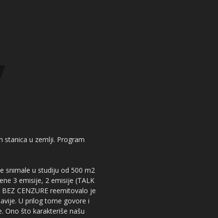
kih stanica u zemlji. Program
 se snimale u studiju od 500 m2
dene 3 emisije, 2 emisije (TALK
iju BEZ CENZURE reemitovalo je
lavije. U prilog tome govore i
e. Ono što karakteriše našu