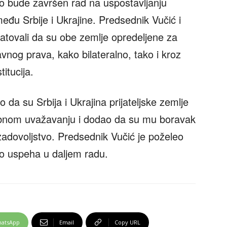
oro bude završen rad na uspostavljanju
eđu Srbije i Ukrajine. Predsednik Vučić i
tovali da su obe zemlje opredeljene za
nog prava, kako bilateralno, tako i kroz
itucija.
da su Srbija i Ukrajina prijateljske zemlje
obnom uvažavanju i dodao da su mu boravak
o zadovoljstvo. Predsednik Vučić je poželeo
o uspeha u daljem radu.
atsApp
Email
Copy URL