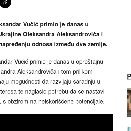
ksandar Vučić primio je danas u
krajine Oleksandra Aleksandroviča i
napređenju odnosa između dve zemlje.
ndar Vučić primio je danas u oproštajnu
ndra Aleksandroviča i tom prilikom
maju mogućnosti da razvijaju saradnju u
nteresa te naglasio potrebu da se nastavi
 s obzirom na neiskorišćene potencijale.