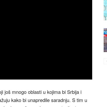
ji još mnogo oblasti u kojima bi Srbija i
žuju kako bi unapredile saradnju. S tim u