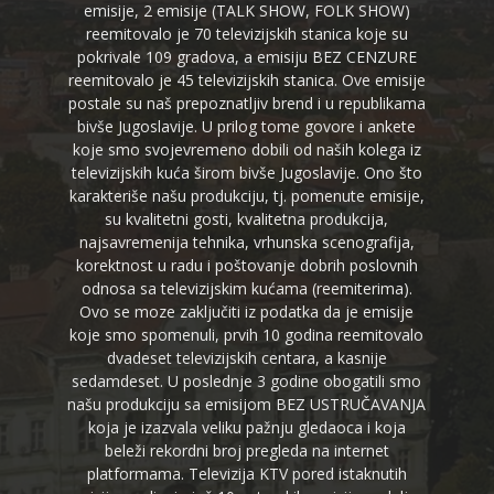
emisije, 2 emisije (TALK SHOW, FOLK SHOW)
reemitovalo je 70 televizijskih stanica koje su
pokrivale 109 gradova, a emisiju BEZ CENZURE
reemitovalo je 45 televizijskih stanica. Ove emisije
postale su naš prepoznatljiv brend i u republikama
bivše Jugoslavije. U prilog tome govore i ankete
koje smo svojevremeno dobili od naših kolega iz
televizijskih kuća širom bivše Jugoslavije. Ono što
karakteriše našu produkciju, tj. pomenute emisije,
su kvalitetni gosti, kvalitetna produkcija,
najsavremenija tehnika, vrhunska scenografija,
korektnost u radu i poštovanje dobrih poslovnih
odnosa sa televizijskim kućama (reemiterima).
Ovo se moze zaključiti iz podatka da je emisije
koje smo spomenuli, prvih 10 godina reemitovalo
dvadeset televizijskih centara, a kasnije
sedamdeset. U poslednje 3 godine obogatili smo
našu produkciju sa emisijom BEZ USTRUČAVANJA
koja je izazvala veliku pažnju gledaoca i koja
beleži rekordni broj pregleda na internet
platformama. Televizija KTV pored istaknutih