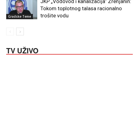
JKP „Vodovod i kanalizacija“ Zrenjanin:
Tokom toplotnog talasa racionalno
trošite vodu
Gradske Teme
TV UŽIVO