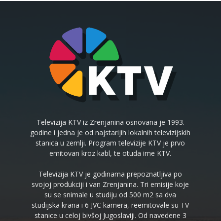
Televizija KTV iz Zrenjanina osnovana je 1993.
godine i jedna je od najstarijih lokalnih televizijskih
stanica u zemlji. Program televizije KTV je prvo
emitovan kroz kabl, te otuda ime KTV.
Televizija KTV je godinama prepoznatljiva po
svojoj produkciji i van Zrenjanina. Tri emisije koje
su se snimale u studiju od 500 m2 sa dva
studijska krana i 6 JVC kamera, reemitovale su TV
stanice u celoj bivšoj Jugoslaviji. Od navedene 3