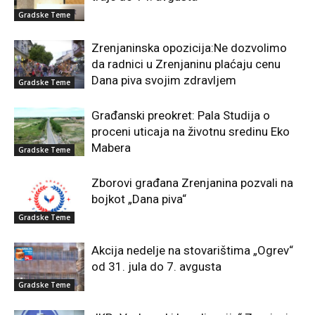
Gradske Teme
Zrenjaninska opozicija:Ne dozvolimo
da radnici u Zrenjaninu plaćaju cenu
Dana piva svojim zdravljem
Gradske Teme
Građanski preokret: Pala Studija o
proceni uticaja na životnu sredinu Eko
Mabera
Gradske Teme
Zborovi građana Zrenjanina pozvali na
bojkot „Dana piva“
Gradske Teme
Akcija nedelje na stovarištima „Ogrev“
od 31. jula do 7. avgusta
Gradske Teme