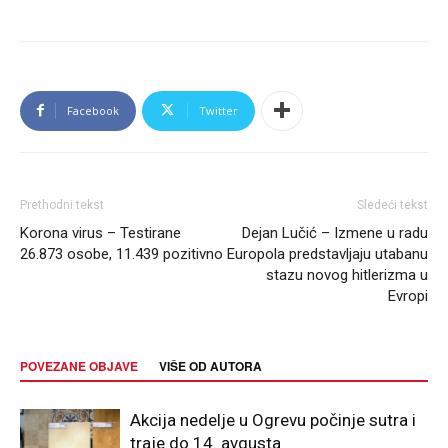
Facebook
Twitter
Prethodni tekst
Sledeći tekst
Korona virus – Testirane
Dejan Lučić – Izmene u radu
26.873 osobe, 11.439 pozitivno
Europola predstavljaju utabanu
stazu novog hitlerizma u
Evropi
POVEZANE OBJAVE
VIŠE OD AUTORA
Akcija nedelje u Ogrevu počinje sutra i
traje do 14. avgusta