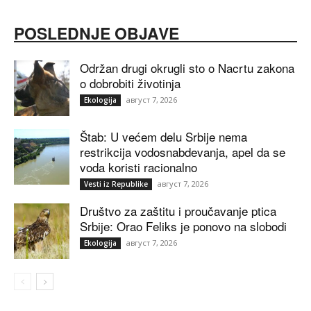
POSLEDNJE OBJAVE
Održan drugi okrugli sto o Nacrtu zakona
o dobrobiti životinja
август 7, 2026
Ekologija
Štab: U većem delu Srbije nema
restrikcija vodosnabdevanja, apel da se
voda koristi racionalno
август 7, 2026
Vesti iz Republike
Društvo za zaštitu i proučavanje ptica
Srbije: Orao Feliks je ponovo na slobodi
август 7, 2026
Ekologija