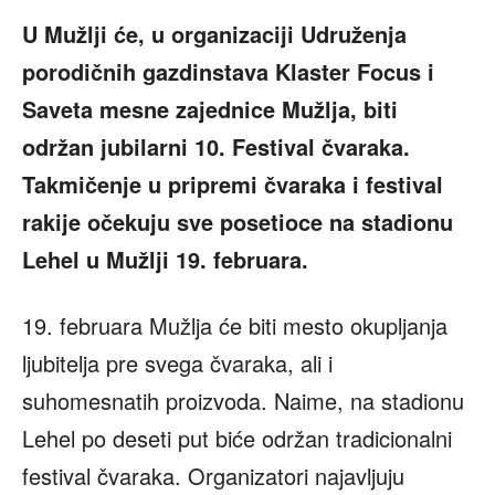
U Mužlji će, u organizaciji Udruženja
porodičnih gazdinstava Klaster Focus i
Saveta mesne zajednice Mužlja, biti
održan jubilarni 10. Festival čvaraka.
Takmičenje u pripremi čvaraka i festival
rakije očekuju sve posetioce na stadionu
Lehel u Mužlji 19. februara.
19. februara Mužlja će biti mesto okupljanja
ljubitelja pre svega čvaraka, ali i
suhomesnatih proizvoda. Naime, na stadionu
Lehel po deseti put biće održan tradicionalni
festival čvaraka. Organizatori najavljuju