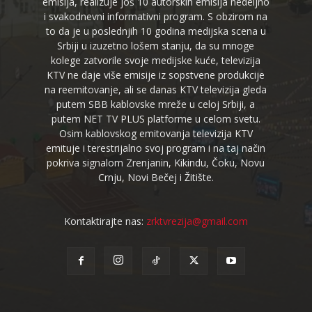
emisija, realizuje još 10 autorskih emisija nedeljno
i svakodnevni informativni program. S obzirom na
to da je u poslednjih 10 godina medijska scena u
Srbiji u izuzetno lošem stanju, da su mnoge
kolege zatvorile svoje medijske kuće, televizija
KTV ne daje više emisije iz sopstvene produkcije
na reemitovanje, ali se danas KTV televizija gleda
putem SBB kablovske mreže u celoj Srbiji, a
putem NET TV PLUS platforme u celom svetu.
Osim kablovskog emitovanja televizija KTV
emituje i terestrijalno svoj program i na taj način
pokriva signalom Zrenjanin, Kikindu, Čoku, Novu
Crnju, Novi Bečej i Žitište.
Kontaktirajte nas:
zrktvrezija@gmail.com