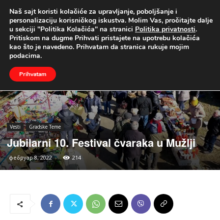
Naš sajt koristi kolačiće za upravljanje, poboljšanje i
UŽIVO
personalizaciju korisničkog iskustva. Molim Vas, pročitajte dalje
u sekciji "Politika Kolačića" na stranici
Politika privatnosti
.
Naslovna
Vesti
Gradske Teme
Pritiskom na dugme Prihvati pristajete na upotrebu kolačića
kao što je navedeno. Prihvatam da stranica rukuje mojim
podacima.
Prihvatam
Vesti
Gradske Teme
Jubilarni 10. Festival čvaraka u Mužlji
фебруар 8, 2022
214