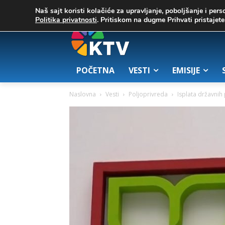
C
03. август 2026.
23.7
Zrenjanin
Naš sajt koristi kolačiće za upravljanje, poboljšanje i pers
Politika privatnosti
. Pritiskom na dugme Prihvati pristaje
POČETNA
VESTI
EMISIJE
Naslovna
Vesti
Poljoprivreda
Isplata državnih