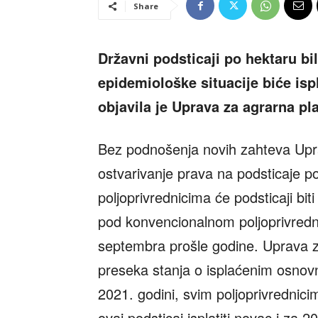
Share
Državni podsticaji po hektaru bi
epidemiološke situacije biće is
objavila je Uprava za agrarna pl
Bez podnošenja novih zahteva Uprav
ostvarivanje prava na podsticaje po
poljoprivrednicima će podsticaji bit
pod konvencionalnom poljoprivred
septembra prošle godine. Uprava z
preseka stanja o isplaćenim osnovni
2021. godini, svim poljoprivrednicim
ovaj podsticaj isplatiti novac i za 