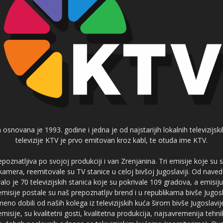
 osnovana je 1993. godine i jedna je od najstarijih lokalnih televizijs
televizije KTV je prvo emitovan kroz kabl, te otuda ime KTV.
poznatljiva po svojoj produkciji i van Zrenjanina. Tri emisije koje su
 kamera, reemitovale su TV stanice u celoj bivšoj Jugoslaviji. Od nave
je 70 televizijskih stanica koje su pokrivale 109 gradova, a emis
 emisije postale su naš prepoznatljiv brend i u republikama bivše Jugos
no dobili od naših kolega iz televizijskih kuća širom bivše Jugoslavij
misije, su kvalitetni gosti, kvalitetna produkcija, najsavremenija tehn