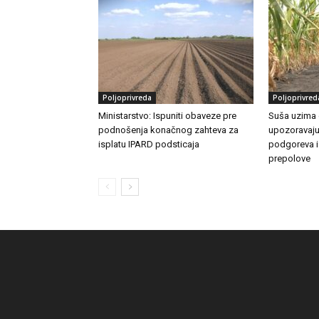
Poljoprivreda
Poljoprivred
Ministarstvo: Ispuniti obaveze pre
Suša uzima 
podnošenja konačnog zahteva za
upozoravaju
isplatu IPARD podsticaja
podgoreva i
prepolove