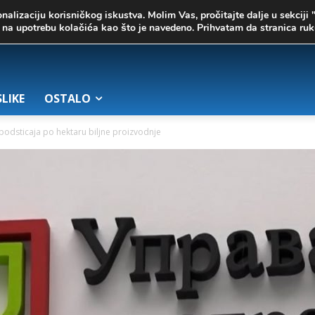
onalizaciju korisničkog iskustva. Molim Vas, pročitajte dalje u sekciji 
te na upotrebu kolačića kao što je navedeno. Prihvatam da stranica r
SLIKE
OSTALO
 podsticaja po hektaru biljne proizvodnje