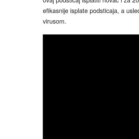
efikasnije isplate podsticaja, a usl
virusom.