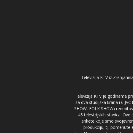
Televizija KTV iz Zrenjanina
Televizija KTV je godinama pre
sa dva studijska krana i 6 JVC
SHOW, FOLK SHOW) reemitovalo 
45 televizijskih stanica. Ove
ankete koje smo svojevreme
produkciju, tj. pomenute e