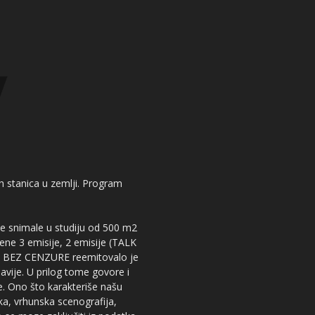
kih stanica u zemlji. Program
 se snimale u studiju od 500 m2
dene 3 emisije, 2 emisije (TALK
iju BEZ CENZURE reemitovalo je
lavije. U prilog tome govore i
e. Ono što karakteriše našu
ika, vrhunska scenografija,