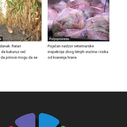
a
Poljoprivreda
danak: Ratari
Pojačan nadzor veterinarske
 da kukuruz već
inspekcije zbog letnjih vrućina i rizika
 da prinosi mogu da se
od kvarenja hrane