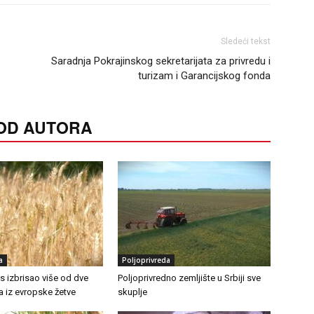
Sledeći tekst
Saradnja Pokrajinskog sekretarijata za privredu i
turizam i Garancijskog fonda
 OD AUTORA
a
Poljoprivreda
as izbrisao više od dve
Poljoprivredno zemljište u Srbiji sve
ra iz evropske žetve
skuplje