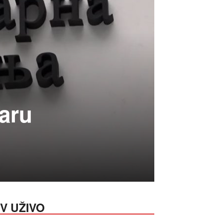
taru
V UŽIVO