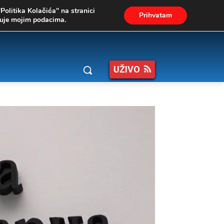
"Politika Kolačića" na stranici
Prihvatam
ukuje mojim podacima.
UŽIVO