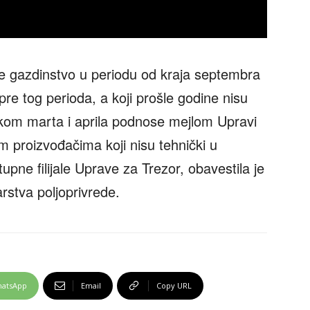
oje gazdinstvo u periodu od kraja septembra
pre tog perioda, a koji prošle godine nisu
tokom marta i aprila podnose mejlom Upravi
m proizvođačima koji nisu tehnički u
pne filijale Uprave za Trezor, obavestila je
rstva poljoprivrede.
atsApp
Email
Copy URL