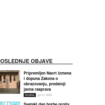
POSLEDNJE OBJAVE
Pripremljen Nacrt izmena
i dopuna Zakona o
obrazovanju, predstoji
javna rasprava
јул 31, 2026
Društvo
Svetski dan borbe protiv