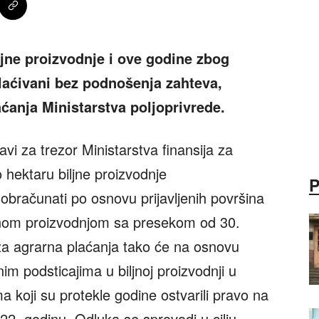
ljne proizvodnje i ove godine zbog
plaćivani bez podnošenja zahteva,
aćanja Ministarstva poljoprivrede.
i za trezor Ministarstva finansija za
 hektaru biljne proizvodnje
i obračunati po osnovu prijavljenih površina
nom proizvodnjom sa presekom od 30.
a agrarna plaćanja tako će na osnovu
m podsticajima u biljnoj proizvodnji u
a koji su protekle godine ostvarili pravo na
2022. godinu. Odluka se sprovodi u cilju