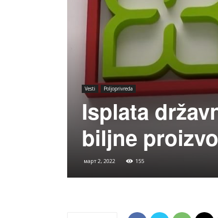
Vesti
Poljoprivreda
Isplata držav
biljne proizv
март 2, 2022
155