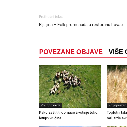
Prethodni tekst
Bijeljina – Folk promenada u restoranu Lovac
POVEZANE OBJAVE
VIŠE
Poljoprivreda
Poljoprivred
Kako zaštititi domaće životinje tokom
Toplotni tal
letnjih vrućina
milijarde ev