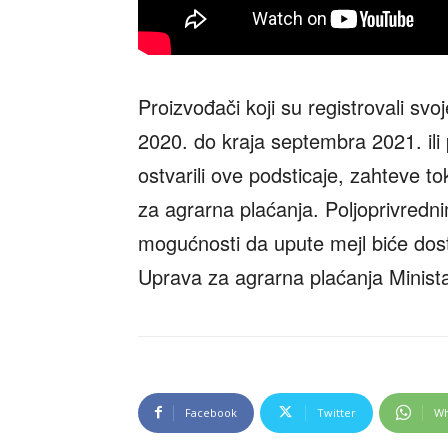
Proizvođači koji su registrovali sv
2020. do kraja septembra 2021. ili 
ostvarili ove podsticaje, zahteve 
za agrarna plaćanja. Poljoprivredni
mogućnosti da upute mejl biće dostu
Uprava za agrarna plaćanja Minista
Facebook
Twitter
Wh