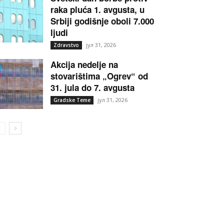
raka pluća 1. avgusta, u
Srbiji godišnje oboli 7.000
ljudi
јул 31, 2026
Zdravstvo
Akcija nedelje na
stovarištima „Ogrev“ od
31. jula do 7. avgusta
јул 31, 2026
Gradske Teme