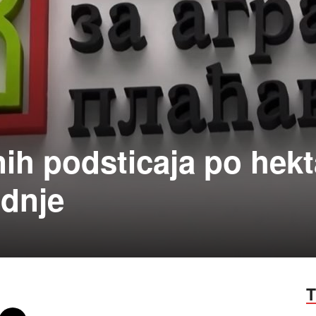
nih podsticaja po hek
odnje
T