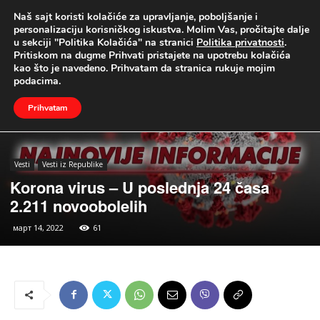
Naš sajt koristi kolačiće za upravljanje, poboljšanje i
UŽIVO
personalizaciju korisničkog iskustva. Molim Vas, pročitajte dalje
u sekciji "Politika Kolačića" na stranici
Politika privatnosti
.
Naslovna
Vesti
Vesti iz Republike
Pritiskom na dugme Prihvati pristajete na upotrebu kolačića
kao što je navedeno. Prihvatam da stranica rukuje mojim
podacima.
Prihvatam
Vesti
Vesti iz Republike
Korona virus – U poslednja 24 časa
2.211 novoobolelih
март 14, 2022
61