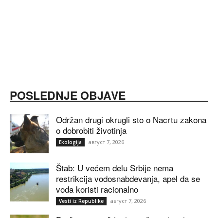
POSLEDNJE OBJAVE
Održan drugi okrugli sto o Nacrtu zakona
o dobrobiti životinja
август 7, 2026
Ekologija
Štab: U većem delu Srbije nema
restrikcija vodosnabdevanja, apel da se
voda koristi racionalno
август 7, 2026
Vesti iz Republike