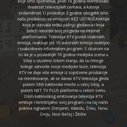
koje smo spomenuli, prvih 10 godina reemitovalo
dvadeset televizijskih centara, a kasnije
sedamdeset. U poslednje 3 godine obogatili smo
našu produkciju sa emisijom BEZ USTRUČAVANJA
koja je izazvala veliku pažnju gledaoca i koja
beleži rekordni broj pregleda na internet
platformama. Televizija KTV pored istaknutih
emisija, realizuje još 10 autorskih emisija nedeljno
i svakodnevni informativni program. S obzirom na
to da je u poslednjih 10 godina medijska scena u
Srbiji u izuzetno lošem stanju, da su mnoge
kolege zatvorile svoje medijske kuće, televizija
KTV ne daje više emisije iz sopstvene produkcije
na reemitovanje, ali se danas KTV televizija gleda
putem SBB kablovske mreže u celoj Srbiji, a
putem NET TV PLUS platforme u celom svetu.
Osim kablovskog emitovanja televizija KTV
emituje i terestrijalno svoj program i na taj način
pokriva signalom Zrenjanin, Kikindu, Čoku, Novu
Crnju, Novi Bečej i Žitište.