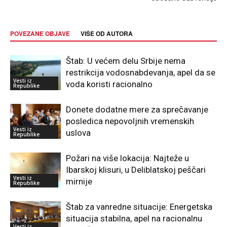
POVEZANE OBJAVE
VIŠE OD AUTORA
Štab: U većem delu Srbije nema
restrikcija vodosnabdevanja, apel da se
Vesti iz
voda koristi racionalno
Republike
Donete dodatne mere za sprečavanje
posledica nepovoljnih vremenskih
Vesti iz
uslova
Republike
Požari na više lokacija: Najteže u
Ibarskoj klisuri, u Deliblatskoj peščari
Vesti iz
mirnije
Republike
Štab za vanredne situacije: Energetska
situacija stabilna, apel na racionalnu
Vesti iz