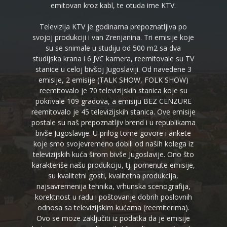
emitovan kroz kabl, te otuda ime KTV.
Televizija KTV je godinama prepoznatljiva po
svojoj produkciji i van Zrenjanina. Tri emisije koje
su se snimale u studiju od 500 m2 sa dva
studijska krana i 6 JVC kamera, reemitovale su TV
stanice u celoj bivšoj Jugoslaviji. Od navedene 3
emisije, 2 emisije (TALK SHOW, FOLK SHOW)
reemitovalo je 70 televizijskih stanica koje su
pokrivale 109 gradova, a emisiju BEZ CENZURE
reemitovalo je 45 televizijskih stanica. Ove emisije
postale su naš prepoznatljiv brend i u republikama
bivše Jugoslavije. U prilog tome govore i ankete
koje smo svojevremeno dobili od naših kolega iz
televizijskih kuća širom bivše Jugoslavije. Ono što
karakteriše našu produkciju, tj. pomenute emisije,
su kvalitetni gosti, kvalitetna produkcija,
najsavremenija tehnika, vrhunska scenografija,
korektnost u radu i poštovanje dobrih poslovnih
odnosa sa televizijskim kućama (reemiterima).
Ovo se moze zaključiti iz podatka da je emisije