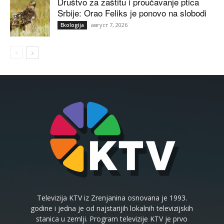
Društvo za zaštitu i proučavanje ptica
Srbije: Orao Feliks je ponovo na slobodi
август 7, 2026
Ekologija
Televizija KTV iz Zrenjanina osnovana je 1993.
godine i jedna je od najstarijih lokalnih televizijskih
stanica u zemlji. Program televizije KTV je prvo