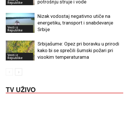
potrošnju struje i vode
Republike
Nizak vodostaj negativno utiče na
energetiku, transport i snabdevanje
Vesti iz
Srbije
Republike
Srbijašume: Opez pri boravku u prirodi
kako bi se sprečili šumski požari pri
Vesti iz
visokim temperaturama
Republike
TV UŽIVO