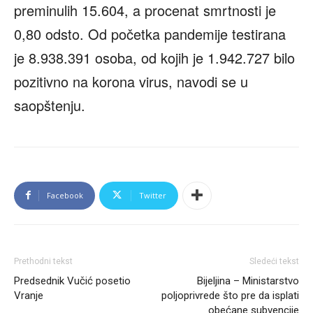
preminulih 15.604, a procenat smrtnosti je
0,80 odsto. Od početka pandemije testirana
je 8.938.391 osoba, od kojih je 1.942.727 bilo
pozitivno na korona virus, navodi se u
saopštenju.
Facebook
Twitter
Prethodni tekst
Sledeći tekst
Predsednik Vučić posetio
Bijeljina – Ministarstvo
Vranje
poljoprivrede što pre da isplati
obećane subvencije