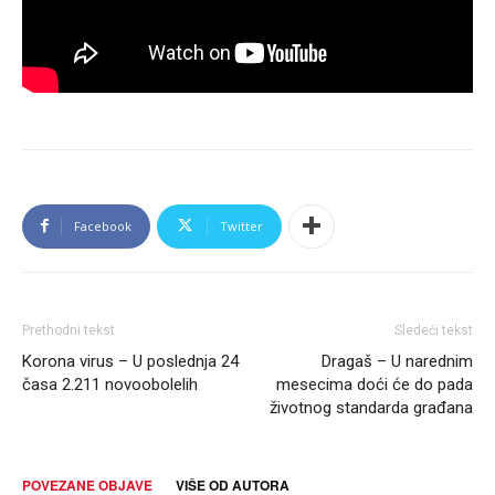
Facebook
Twitter
Prethodni tekst
Sledeći tekst
Korona virus – U poslednja 24
Dragaš – U narednim
časa 2.211 novoobolelih
mesecima doći će do pada
životnog standarda građana
POVEZANE OBJAVE
VIŠE OD AUTORA