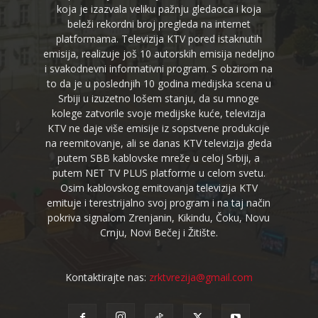
koja je izazvala veliku pažnju gledaoca i koja
beleži rekordni broj pregleda na internet
platformama. Televizija KTV pored istaknutih
emisija, realizuje još 10 autorskih emisija nedeljno
i svakodnevni informativni program. S obzirom na
to da je u poslednjih 10 godina medijska scena u
Srbiji u izuzetno lošem stanju, da su mnoge
kolege zatvorile svoje medijske kuće, televizija
KTV ne daje više emisije iz sopstvene produkcije
na reemitovanje, ali se danas KTV televizija gleda
putem SBB kablovske mreže u celoj Srbiji, a
putem NET TV PLUS platforme u celom svetu.
Osim kablovskog emitovanja televizija KTV
emituje i terestrijalno svoj program i na taj način
pokriva signalom Zrenjanin, Kikindu, Čoku, Novu
Crnju, Novi Bečej i Žitište.
Kontaktirajte nas:
zrktvrezija@gmail.com