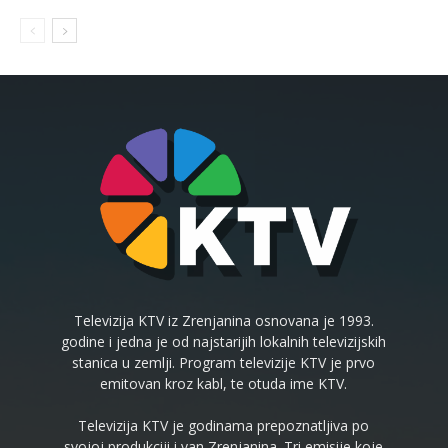
Televizija KTV iz Zrenjanina osnovana je 1993.
godine i jedna je od najstarijih lokalnih televizijskih
stanica u zemlji. Program televizije KTV je prvo
emitovan kroz kabl, te otuda ime KTV.
Televizija KTV je godinama prepoznatljiva po
svojoj produkciji i van Zrenjanina. Tri emisije koje