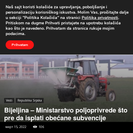
Naš sajt koristi kolačiće za upravljanje, poboljšanje i
UŽIVO
personalizaciju korisničkog iskustva. Molim Vas, pročitajte dalje
u sekciji "Politika Kolačića" na stranici
Politika privatnosti
.
Naslovna
Vesti
Republika Srpska
Pritiskom na dugme Prihvati pristajete na upotrebu kolačića
kao što je navedeno. Prihvatam da stranica rukuje mojim
podacima.
Prihvatam
Vesti
Republika Srpska
Bijeljina – Ministarstvo poljoprivrede što
pre da isplati obećane subvencije
март 15, 2022
106