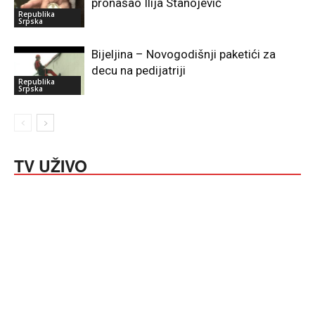
pronašao Ilija Stanojević
Republika
Srpska
Bijeljina – Novogodišnji paketići za
decu na pedijatriji
Republika
Srpska
TV UŽIVO