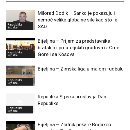
Milorad Dodik – Sankcije pokazuju i
nemoć velike globalne sile kao što je
Republika
SAD
Srpska
Bijeljina – Prijem za predstavnike
bratskih i prijateljskih gradova iz Crne
Republika
Gore i sa Kosova
Srpska
Bijeljina – Zimska liga u malom fudbalu
Republika
Srpska
Republika Srpska proslavlja Dan
Republike
Republika
Srpska
Bijeljina – Zlatnik pekare Bodaxco