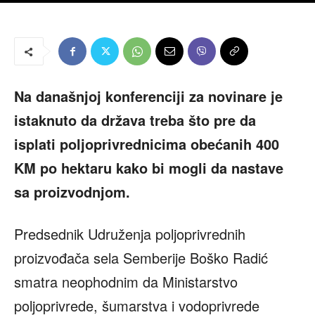
Na današnjoj konferenciji za novinare je
istaknuto da država treba što pre da
isplati poljoprivrednicima obećanih 400
KM po hektaru kako bi mogli da nastave
sa proizvodnjom.
Predsednik Udruženja poljoprivrednih
proizvođača sela Semberije Boško Radić
smatra neophodnim da Ministarstvo
poljoprivrede, šumarstva i vodoprivrede