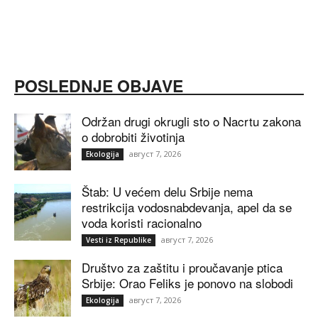
POSLEDNJE OBJAVE
Održan drugi okrugli sto o Nacrtu zakona
o dobrobiti životinja
август 7, 2026
Ekologija
Štab: U većem delu Srbije nema
restrikcija vodosnabdevanja, apel da se
voda koristi racionalno
август 7, 2026
Vesti iz Republike
Društvo za zaštitu i proučavanje ptica
Srbije: Orao Feliks je ponovo na slobodi
август 7, 2026
Ekologija