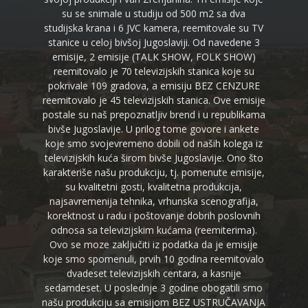
su se snimale u studiju od 500 m2 sa dva
studijska krana i 6 JVC kamera, reemitovale su TV
stanice u celoj bivšoj Jugoslaviji. Od navedene 3
emisije, 2 emisije (TALK SHOW, FOLK SHOW)
reemitovalo je 70 televizijskih stanica koje su
pokrivale 109 gradova, a emisiju BEZ CENZURE
reemitovalo je 45 televizijskih stanica. Ove emisije
postale su naš prepoznatljiv brend i u republikama
bivše Jugoslavije. U prilog tome govore i ankete
koje smo svojevremeno dobili od naših kolega iz
televizijskih kuća širom bivše Jugoslavije. Ono što
karakteriše našu produkciju, tj. pomenute emisije,
su kvalitetni gosti, kvalitetna produkcija,
najsavremenija tehnika, vrhunska scenografija,
korektnost u radu i poštovanje dobrih poslovnih
odnosa sa televizijskim kućama (reemiterima).
Ovo se moze zaključiti iz podatka da je emisije
koje smo spomenuli, prvih 10 godina reemitovalo
dvadeset televizijskih centara, a kasnije
sedamdeset. U poslednje 3 godine obogatili smo
našu produkciju sa emisijom BEZ USTRUČAVANJA