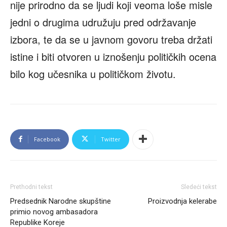
nije prirodno da se ljudi koji veoma loše misle
jedni o drugima udružuju pred održavanje
izbora, te da se u javnom govoru treba držati
istine i biti otvoren u iznošenju političkih ocena
bilo kog učesnika u političkom životu.
Facebook
Twitter
Prethodni tekst
Sledeći tekst
Predsednik Narodne skupštine
Proizvodnja kelerabe
primio novog ambasadora
Republike Koreje