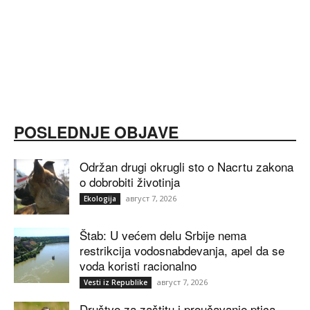
POSLEDNJE OBJAVE
Održan drugi okrugli sto o Nacrtu zakona
o dobrobiti životinja
август 7, 2026
Ekologija
Štab: U većem delu Srbije nema
restrikcija vodosnabdevanja, apel da se
voda koristi racionalno
август 7, 2026
Vesti iz Republike
Društvo za zaštitu i proučavanje ptica