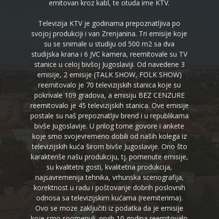
emitovan kroz kabl, te otuda ime KTV.
Televizija KTV je godinama prepoznatljiva po
svojoj produkciji i van Zrenjanina. Tri emisije koje
su se snimale u studiju od 500 m2 sa dva
studijska krana i 6 JVC kamera, reemitovale su TV
stanice u celoj bivšoj Jugoslaviji. Od navedene 3
emisije, 2 emisije (TALK SHOW, FOLK SHOW)
reemitovalo je 70 televizijskih stanica koje su
pokrivale 109 gradova, a emisiju BEZ CENZURE
reemitovalo je 45 televizijskih stanica. Ove emisije
postale su naš prepoznatljiv brend i u republikama
bivše Jugoslavije. U prilog tome govore i ankete
koje smo svojevremeno dobili od naših kolega iz
televizijskih kuća širom bivše Jugoslavije. Ono što
karakteriše našu produkciju, tj. pomenute emisije,
su kvalitetni gosti, kvalitetna produkcija,
najsavremenija tehnika, vrhunska scenografija,
korektnost u radu i poštovanje dobrih poslovnih
odnosa sa televizijskim kućama (reemiterima).
Ovo se moze zaključiti iz podatka da je emisije
koje smo spomenuli, prvih 10 godina reemitovalo