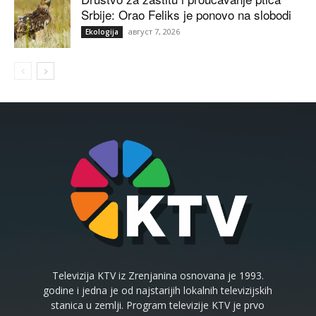
Srbije: Orao Feliks je ponovo na slobodi
август 7, 2026
Ekologija
Televizija KTV iz Zrenjanina osnovana je 1993.
godine i jedna je od najstarijih lokalnih televizijskih
stanica u zemlji. Program televizije KTV je prvo