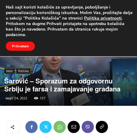
Naš sajt koristi kolačiće za upravljanje, poboljšanje i
UŽIVO
personalizaciju korisničkog iskustva. Molim Vas, pročitajte dalje
u sekciji "Politika Kolačića" na stranici
Politika privatnosti
.
Naslovna
Vesti
Politika
Pritiskom na dugme Prihvati pristajete na upotrebu kolačića
kao što je navedeno. Prihvatam da stranica rukuje mojim
podacima.
Prihvatam
Vesti
Politika
Šarović – Sporazum za odgovornu
Srbiju je farsa i zamajavanje građana
март 24, 2022
137