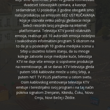
dvadeset televizijskih centara, a kasnije
sedamdeset. U poslednje 3 godine obogatili smo
našu produkciju sa emisijom BEZ USTRUČAVANJA
koja je izazvala veliku pažnju gledaoca i koja
beleži rekordni broj pregleda na internet
platformama. Televizija KTV pored istaknutih
emisija, realizuje još 10 autorskih emisija nedeljno
i svakodnevni informativni program. S obzirom na
to da je u poslednjih 10 godina medijska scena u
Srbiji u izuzetno lošem stanju, da su mnoge
kolege zatvorile svoje medijske kuće, televizija
KTV ne daje više emisije iz sopstvene produkcije
na reemitovanje, ali se danas KTV televizija gleda
putem SBB kablovske mreže u celoj Srbiji, a
putem NET TV PLUS platforme u celom svetu.
Osim kablovskog emitovanja televizija KTV
emituje i terestrijalno svoj program i na taj način
pokriva signalom Zrenjanin, Kikindu, Čoku, Novu
Crnju, Novi Bečej i Žitište.