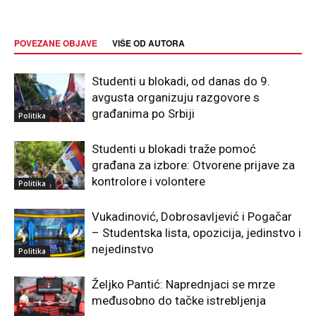
POVEZANE OBJAVE
VIŠE OD AUTORA
Studenti u blokadi, od danas do 9.
avgusta organizuju razgovore s
građanima po Srbiji
Politika
Studenti u blokadi traže pomoć
građana za izbore: Otvorene prijave za
kontrolore i volontere
Politika
Vukadinović, Dobrosavljević i Pogačar
– Studentska lista, opozicija, jedinstvo i
nejedinstvo
Politika
Željko Pantić: Naprednjaci se mrze
međusobno do tačke istrebljenja