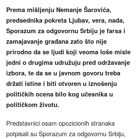
Prema mišljenju Nemanje Šarovića,
predsednika pokreta Ljubav, vera, nada,
Sporazum za odgovornu Srbiju
je farsa i
zamajavanje građana zato što nije
prirodno da se ljudi koji veoma loše misle
jedni o drugima udružuju pred održavanje
izbora, te da se u javnom govoru treba
držati istine i biti otvoren u iznošenju
političkih ocena bilo kog učesnika u
političkom životu.
Predstavnici osam opozicionih stranaka
potpisali su Sporazum za odgovornu Srbiju,