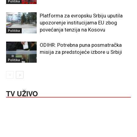
Politika
Platforma za evropsku Srbiju uputila
upozorenje institucijama EU zbog
povećanja tenzija na Kosovu
Politika
ODIHR: Potrebna puna posmatračka
misija za predstojeće izbore u Srbiji
Politika
TV UŽIVO