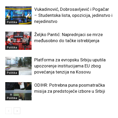
Vukadinović, Dobrosavljević i Pogačar
– Studentska lista, opozicija, jedinstvo i
nejedinstvo
Politika
Željko Pantić: Naprednjaci se mrze
međusobno do tačke istrebljenja
Politika
Platforma za evropsku Srbiju uputila
upozorenje institucijama EU zbog
povećanja tenzija na Kosovu
Politika
ODIHR: Potrebna puna posmatračka
misija za predstojeće izbore u Srbiji
Politika