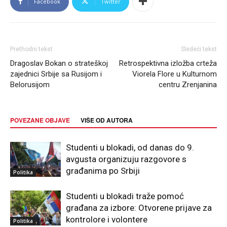
Facebook
Twitter
Prethodni tekst
Sledeći tekst
Dragoslav Bokan o strateškoj
Retrospektivna izložba crteža
zajednici Srbije sa Rusijom i
Viorela Flore u Kulturnom
Belorusijom
centru Zrenjanina
POVEZANE OBJAVE
VIŠE OD AUTORA
Studenti u blokadi, od danas do 9.
avgusta organizuju razgovore s
građanima po Srbiji
Politika
Studenti u blokadi traže pomoć
građana za izbore: Otvorene prijave za
kontrolore i volontere
Politika