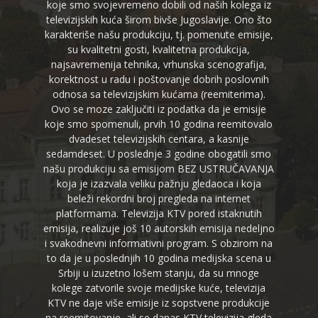
koje smo svojevremeno dobili od naših kolega iz
televizijskih kuća širom bivše Jugoslavije. Ono što
karakteriše našu produkciju, tj. pomenute emisije,
su kvalitetni gosti, kvalitetna produkcija,
najsavremenija tehnika, vrhunska scenografija,
korektnost u radu i poštovanje dobrih poslovnih
odnosa sa televizijskim kućama (reemiterima).
Ovo se moze zaključiti iz podatka da je emisije
koje smo spomenuli, prvih 10 godina reemitovalo
dvadeset televizijskih centara, a kasnije
sedamdeset. U poslednje 3 godine obogatili smo
našu produkciju sa emisijom BEZ USTRUČAVANJA
koja je izazvala veliku pažnju gledaoca i koja
beleži rekordni broj pregleda na internet
platformama. Televizija KTV pored istaknutih
emisija, realizuje još 10 autorskih emisija nedeljno
i svakodnevni informativni program. S obzirom na
to da je u poslednjih 10 godina medijska scena u
Srbiji u izuzetno lošem stanju, da su mnoge
kolege zatvorile svoje medijske kuće, televizija
KTV ne daje više emisije iz sopstvene produkcije
na reemitovanje, ali se danas KTV televizija gleda