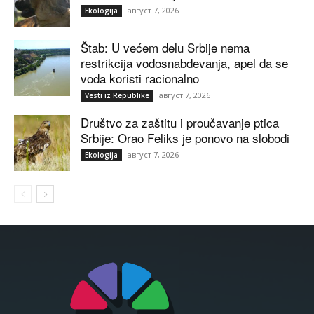
август 7, 2026
Ekologija
Štab: U većem delu Srbije nema
restrikcija vodosnabdevanja, apel da se
voda koristi racionalno
август 7, 2026
Vesti iz Republike
Društvo za zaštitu i proučavanje ptica
Srbije: Orao Feliks je ponovo na slobodi
август 7, 2026
Ekologija