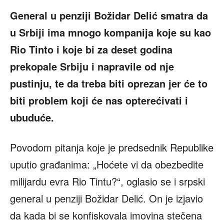
General u penziji Božidar Delić smatra da
u Srbiji ima mnogo kompanija koje su kao
Rio Tinto i koje bi za deset godina
prekopale Srbiju i napravile od nje
pustinju, te da treba biti oprezan jer će to
biti problem koji će nas opterećivati i
ubuduće.
Povodom pitanja koje je predsednik Republike
uputio građanima: „Hoćete vi da obezbedite
milijardu evra Rio Tintu?“, oglasio se i srpski
general u penziji Božidar Delić. On je izjavio
da kada bi se konfiskovala imovina stečena