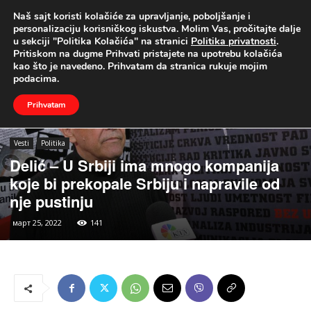
Naš sajt koristi kolačiće za upravljanje, poboljšanje i
UŽIVO
personalizaciju korisničkog iskustva. Molim Vas, pročitajte dalje
u sekciji "Politika Kolačića" na stranici
Politika privatnosti
.
Naslovna
Vesti
Politika
Pritiskom na dugme Prihvati pristajete na upotrebu kolačića
kao što je navedeno. Prihvatam da stranica rukuje mojim
podacima.
Prihvatam
Vesti
Politika
Delić – U Srbiji ima mnogo kompanija
koje bi prekopale Srbiju i napravile od
nje pustinju
март 25, 2022
141