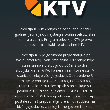
Televizija KTV iz Zrenjanina osnovana je 1993.
godine i jedna je od najstarijih lokalnih televizijskih
stanica u zemlji. Program televizije KTV je prvo
emitovan kroz kabl, te otuda ime KTV.
Televizija KTV je godinama prepoznatljiva po
svojoj produkciji i van Zrenjanina. Tri emisije koje
su se snimale u studiju od 500 m2 sa dva
studijska krana i 6 JVC kamera, reemitovale su TV
stanice u celoj bivšoj Jugoslaviji. Od navedene 3
emisije, 2 emisije (TALK SHOW, FOLK SHOW)
reemitovalo je 70 televizijskih stanica koje su
pokrivale 109 gradova, a emisiju BEZ CENZURE
reemitovalo je 45 televizijskih stanica. Ove emisije
postale su naš prepoznatljiv brend i u republikama
bivše Jugoslavije. U prilog tome govore i ankete