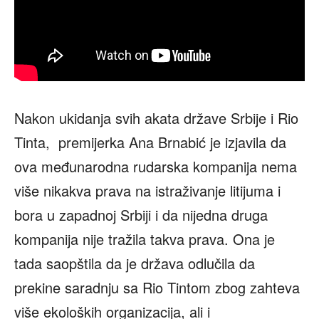
Nakon ukidanja svih akata države Srbije i Rio
Tinta, premijerka Ana Brnabić je izjavila da
ova međunarodna rudarska kompanija nema
više nikakva prava na istraživanje litijuma i
bora u zapadnoj Srbiji i da nijedna druga
kompanija nije tražila takva prava. Ona je
tada saopštila da je država odlučila da
prekine saradnju sa Rio Tintom zbog zahteva
više ekoloških organizacija, ali i