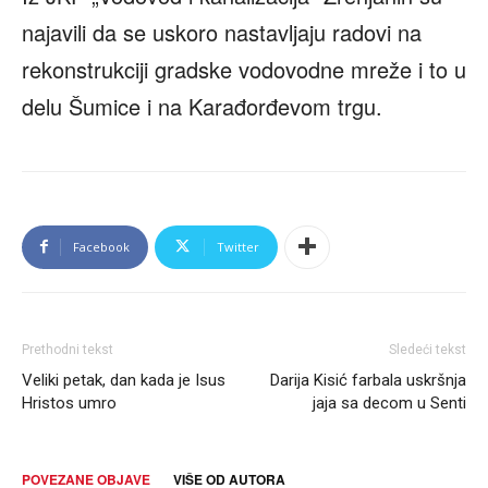
najavili da se uskoro nastavljaju radovi na
rekonstrukciji gradske vodovodne mreže i to u
delu Šumice i na Karađorđevom trgu.
Facebook
Twitter
Prethodni tekst
Sledeći tekst
Veliki petak, dan kada je Isus
Darija Kisić farbala uskršnja
Hristos umro
jaja sa decom u Senti
POVEZANE OBJAVE
VIŠE OD AUTORA