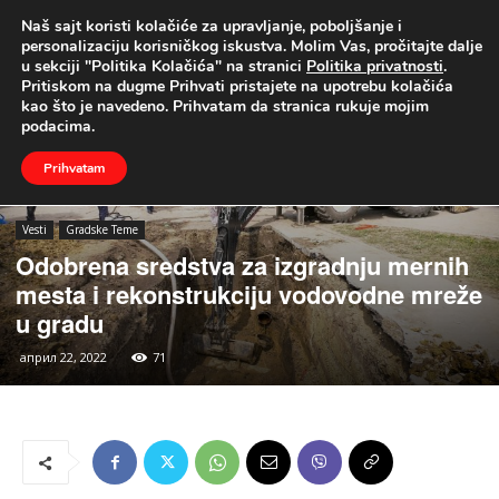
Naš sajt koristi kolačiće za upravljanje, poboljšanje i
UŽIVO
personalizaciju korisničkog iskustva. Molim Vas, pročitajte dalje
u sekciji "Politika Kolačića" na stranici
Politika privatnosti
.
Naslovna
Vesti
Gradske Teme
Pritiskom na dugme Prihvati pristajete na upotrebu kolačića
kao što je navedeno. Prihvatam da stranica rukuje mojim
podacima.
Prihvatam
Vesti
Gradske Teme
Odobrena sredstva za izgradnju mernih
mesta i rekonstrukciju vodovodne mreže
u gradu
април 22, 2022
71