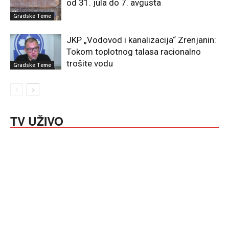
od 31. jula do 7. avgusta
Gradske Teme
JKP „Vodovod i kanalizacija“ Zrenjanin:
Tokom toplotnog talasa racionalno
trošite vodu
Gradske Teme
TV UŽIVO