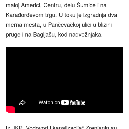
maloj Americi, Centru, delu Šumice i na
Karađorđevom trgu. U toku je izgradnja dva
merna mesta, u Pančevačkoj ulici u blizini
pruge i na Bagljašu, kod nadvožnjaka.
Iz JKP „Vodovod i kanalizacija“ Zrenjanin su