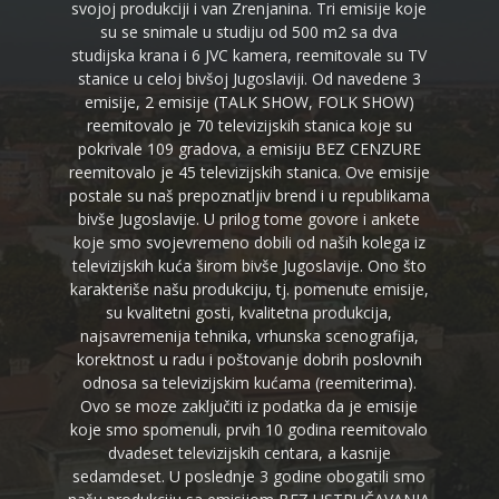
svojoj produkciji i van Zrenjanina. Tri emisije koje
su se snimale u studiju od 500 m2 sa dva
studijska krana i 6 JVC kamera, reemitovale su TV
stanice u celoj bivšoj Jugoslaviji. Od navedene 3
emisije, 2 emisije (TALK SHOW, FOLK SHOW)
reemitovalo je 70 televizijskih stanica koje su
pokrivale 109 gradova, a emisiju BEZ CENZURE
reemitovalo je 45 televizijskih stanica. Ove emisije
postale su naš prepoznatljiv brend i u republikama
bivše Jugoslavije. U prilog tome govore i ankete
koje smo svojevremeno dobili od naših kolega iz
televizijskih kuća širom bivše Jugoslavije. Ono što
karakteriše našu produkciju, tj. pomenute emisije,
su kvalitetni gosti, kvalitetna produkcija,
najsavremenija tehnika, vrhunska scenografija,
korektnost u radu i poštovanje dobrih poslovnih
odnosa sa televizijskim kućama (reemiterima).
Ovo se moze zaključiti iz podatka da je emisije
koje smo spomenuli, prvih 10 godina reemitovalo
dvadeset televizijskih centara, a kasnije
sedamdeset. U poslednje 3 godine obogatili smo