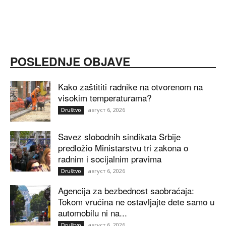
POSLEDNJE OBJAVE
Kako zaštititi radnike na otvorenom na
visokim temperaturama?
август 6, 2026
Društvo
Savez slobodnih sindikata Srbije
predložio Ministarstvu tri zakona o
radnim i socijalnim pravima
август 6, 2026
Društvo
Agencija za bezbednost saobraćaja:
Tokom vrućina ne ostavljajte dete samo u
automobilu ni na...
август 6, 2026
Društvo