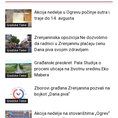
Akcija nedelje u Ogrevu počinje sutra i
traje do 14. avgusta
Gradske Teme
Zrenjaninska opozicija:Ne dozvolimo
da radnici u Zrenjaninu plaćaju cenu
Dana piva svojim zdravljem
Gradske Teme
Građanski preokret: Pala Studija o
proceni uticaja na životnu sredinu Eko
Mabera
Gradske Teme
Zborovi građana Zrenjanina pozvali na
bojkot „Dana piva“
Gradske Teme
Akcija nedelje na stovarištima „Ogrev“