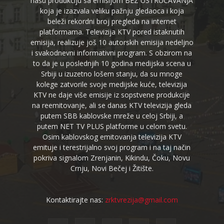
našu produkciju sa emisijom BEZ USTRUČAVANJA
koja je izazvala veliku pažnju gledaoca i koja
beleži rekordni broj pregleda na internet
platformama. Televizija KTV pored istaknutih
emisija, realizuje još 10 autorskih emisija nedeljno
i svakodnevni informativni program. S obzirom na
to da je u poslednjih 10 godina medijska scena u
Srbiji u izuzetno lošem stanju, da su mnoge
kolege zatvorile svoje medijske kuće, televizija
KTV ne daje više emisije iz sopstvene produkcije
na reemitovanje, ali se danas KTV televizija gleda
putem SBB kablovske mreže u celoj Srbiji, a
putem NET TV PLUS platforme u celom svetu.
Osim kablovskog emitovanja televizija KTV
emituje i terestrijalno svoj program i na taj način
pokriva signalom Zrenjanin, Kikindu, Čoku, Novu
Crnju, Novi Bečej i Žitište.
Kontaktirajte nas:
zrktvrezija@gmail.com