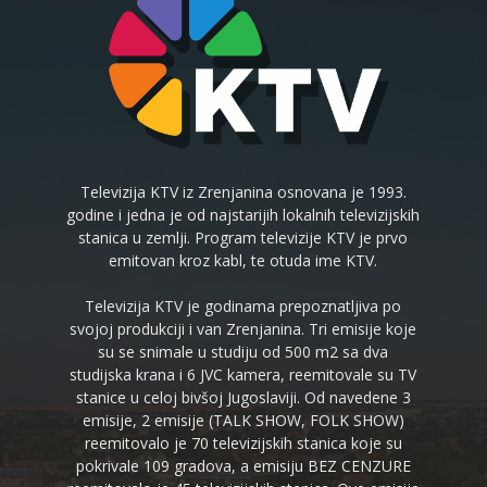
Televizija KTV iz Zrenjanina osnovana je 1993.
godine i jedna je od najstarijih lokalnih televizijskih
stanica u zemlji. Program televizije KTV je prvo
emitovan kroz kabl, te otuda ime KTV.
Televizija KTV je godinama prepoznatljiva po
svojoj produkciji i van Zrenjanina. Tri emisije koje
su se snimale u studiju od 500 m2 sa dva
studijska krana i 6 JVC kamera, reemitovale su TV
stanice u celoj bivšoj Jugoslaviji. Od navedene 3
emisije, 2 emisije (TALK SHOW, FOLK SHOW)
reemitovalo je 70 televizijskih stanica koje su
pokrivale 109 gradova, a emisiju BEZ CENZURE