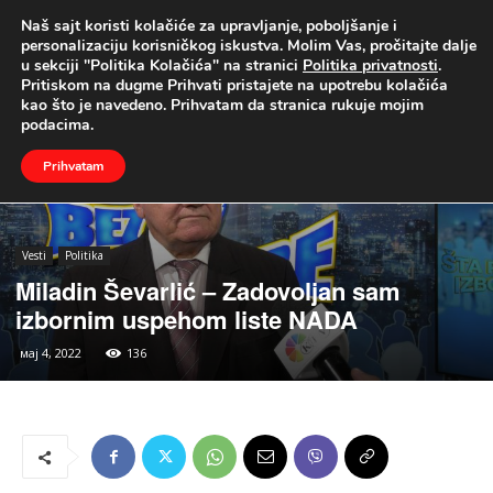
Naš sajt koristi kolačiće za upravljanje, poboljšanje i
UŽIVO
personalizaciju korisničkog iskustva. Molim Vas, pročitajte dalje
u sekciji "Politika Kolačića" na stranici
Politika privatnosti
.
Naslovna
Vesti
Politika
Pritiskom na dugme Prihvati pristajete na upotrebu kolačića
kao što je navedeno. Prihvatam da stranica rukuje mojim
podacima.
Prihvatam
Vesti
Politika
Miladin Ševarlić – Zadovoljan sam
izbornim uspehom liste NADA
мај 4, 2022
136