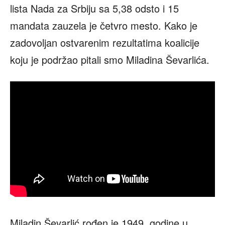
lista Nada za Srbiju sa 5,38 odsto i 15
mandata zauzela je četvro mesto. Kako je
zadovoljan ostvarenim rezultatima koalicije
koju je podržao pitali smo Miladina Ševarlića.
Miladin Ševarlić rođen je 1949. godine u