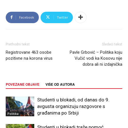
Facebook
Twitter
Prethodni tekst
Sledeći tekst
Registrovane 463 osobe
Pavle Grbović – Politika koju
pozitivne na korona virus
Vučić vodi ka Kosovu nije
dobra ali ni izdajnička
POVEZANE OBJAVE
VIŠE OD AUTORA
Studenti u blokadi, od danas do 9.
avgusta organizuju razgovore s
građanima po Srbiji
Politika
Studenti u blokadi traže pomoć