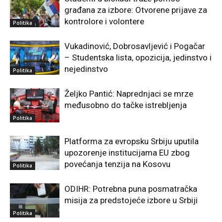
građana za izbore: Otvorene prijave za
kontrolore i volontere
Politika
Vukadinović, Dobrosavljević i Pogačar
– Studentska lista, opozicija, jedinstvo i
nejedinstvo
Politika
Željko Pantić: Naprednjaci se mrze
međusobno do tačke istrebljenja
Politika
Platforma za evropsku Srbiju uputila
upozorenje institucijama EU zbog
povećanja tenzija na Kosovu
Politika
ODIHR: Potrebna puna posmatračka
misija za predstojeće izbore u Srbiji
Politika