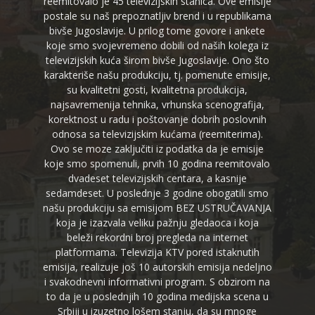
reemitovalo je 45 televizijskih stanica. Ove emisije
postale su naš prepoznatljiv brend i u republikama
bivše Jugoslavije. U prilog tome govore i ankete
koje smo svojevremeno dobili od naših kolega iz
televizijskih kuća širom bivše Jugoslavije. Ono što
karakteriše našu produkciju, tj. pomenute emisije,
su kvalitetni gosti, kvalitetna produkcija,
najsavremenija tehnika, vrhunska scenografija,
korektnost u radu i poštovanje dobrih poslovnih
odnosa sa televizijskim kućama (reemiterima).
Ovo se moze zaključiti iz podatka da je emisije
koje smo spomenuli, prvih 10 godina reemitovalo
dvadeset televizijskih centara, a kasnije
sedamdeset. U poslednje 3 godine obogatili smo
našu produkciju sa emisijom BEZ USTRUČAVANJA
koja je izazvala veliku pažnju gledaoca i koja
beleži rekordni broj pregleda na internet
platformama. Televizija KTV pored istaknutih
emisija, realizuje još 10 autorskih emisija nedeljno
i svakodnevni informativni program. S obzirom na
to da je u poslednjih 10 godina medijska scena u
Srbiji u izuzetno lošem stanju, da su mnoge