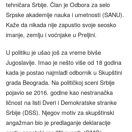
tehničara Srbije. Član je Odbora za selo
Srpske akademije nauka i umetnosti (SANU).
Kaže da nikada nije zapustio svoje seosko
imanje, zemlju i voćnjake u Preljini.
U politiku je ušao još za vreme bivše
Jugoslavije. Imao je nešto više od 18 godina
kada je postao najmlađi odbornik u Skupštini
grada Beograda. Na političkoj sceni Srbije
pojavio se 2016. godine kao nestranačka
ličnost na listi Dveri i Demokratske stranke
Srbije (DSS). Njegov motiv za skupštinski
angažman bio je predlaganje deklaracije