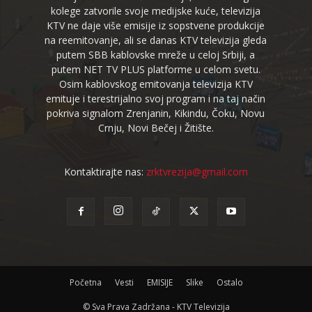
kolege zatvorile svoje medijske kuće, televizija
KTV ne daje više emisije iz sopstvene produkcije
na reemitovanje, ali se danas KTV televizija gleda
putem SBB kablovske mreže u celoj Srbiji, a
putem NET TV PLUS platforme u celom svetu.
Osim kablovskog emitovanja televizija KTV
emituje i terestrijalno svoj program i na taj način
pokriva signalom Zrenjanin, Kikindu, Čoku, Novu
Crnju, Novi Bečej i Žitište.
Kontaktirajte nas:
zrktvrezija@gmail.com
Početna
Vesti
EMISIJE
Slike
Ostalo
© Sva Prava Zadržana - KTV Televizija