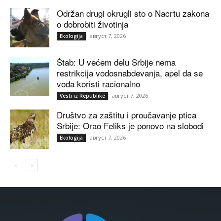
Održan drugi okrugli sto o Nacrtu zakona
o dobrobiti životinja
август 7, 2026
Ekologija
Štab: U većem delu Srbije nema
restrikcija vodosnabdevanja, apel da se
voda koristi racionalno
август 7, 2026
Vesti iz Republike
Društvo za zaštitu i proučavanje ptica
Srbije: Orao Feliks je ponovo na slobodi
август 7, 2026
Ekologija