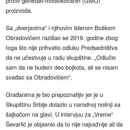
protiv genetski-modifikovanih (GMO)
proizvoda.
Sa „dverjanima“ i njihovim liderom Boškom
Obradovićem razišao se 2019. godine zbog
toga što nije prihvatio odluku Predsedništva
da ne učestvuje u radu skupštine. „Odlučio
sam da ne budem deo bojkota, ali se nisam
svađao sa Obradovićem“.
Građanima je bio prepoznatljiv jer je u
Skupštinu Srbije dolazio u narodnoj nošnji sa
šajkačom na glavi. U intervjuu za „Vreme“
Ševarlić je objasnio da to nije najvažnije ali da