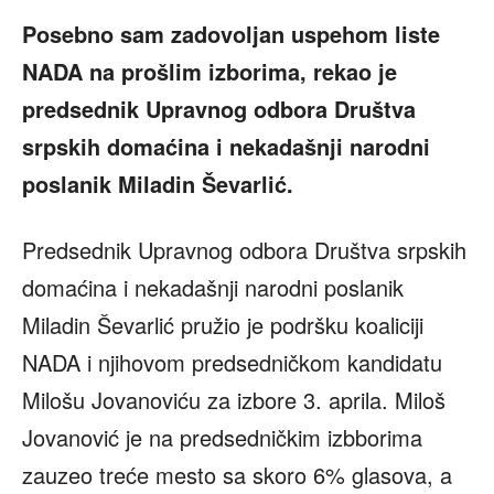
Posebno sam zadovoljan uspehom liste
NADA na prošlim izborima, rekao je
predsednik Upravnog odbora Društva
srpskih domaćina i nekadašnji narodni
poslanik Miladin Ševarlić.
Predsednik Upravnog odbora Društva srpskih
domaćina i nekadašnji narodni poslanik
Miladin Ševarlić pružio je podršku koaliciji
NADA i njihovom predsedničkom kandidatu
Milošu Jovanoviću za izbore 3. aprila. Miloš
Jovanović je na predsedničkim izbborima
zauzeo treće mesto sa skoro 6% glasova, a