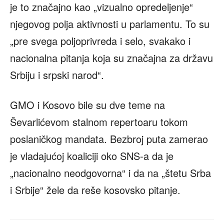
je to značajno kao „vizualno opredeljenje“
njegovog polja aktivnosti u parlamentu. To su
„pre svega poljoprivreda i selo, svakako i
nacionalna pitanja koja su značajna za državu
Srbiju i srpski narod“.
GMO i Kosovo bile su dve teme na
Ševarlićevom stalnom repertoaru tokom
poslaničkog mandata. Bezbroj puta zamerao
je vladajućoj koaliciji oko SNS-a da je
„nacionalno neodgovorna“ i da na „štetu Srba
i Srbije“ žele da reše kosovsko pitanje.