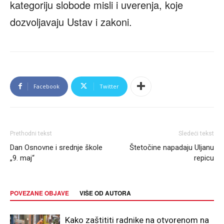
kategoriju slobode misli i uverenja, koje
dozvoljavaju Ustav i zakoni.
Facebook
Twitter
Prethodni tekst
Sledeći tekst
Dan Osnovne i srednje škole
Štetočine napadaju Uljanu
„9. maj“
repicu
POVEZANE OBJAVE
VIŠE OD AUTORA
Kako zaštititi radnike na otvorenom na