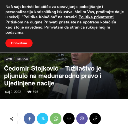
Naš sajt koristi kolačiće za upravljanje, poboljšanje i
UŽIVO
personalizaciju korisničkog iskustva. Molim Vas, pročitajte dalje
u sekciji "Politika Kolačića" na stranici
Politika privatnosti
.
Naslovna
Vesti
Društvo
Pritiskom na dugme Prihvati pristajete na upotrebu kolačića
kao što je navedeno. Prihvatam da stranica rukuje mojim
podacima.
Prihvatam
Vesti
Društvo
Čedomir Stojković – Tužilaštvo je
pljunulo na međunarodno pravo i
Ujedinjene nacije
мај 9, 2022
896