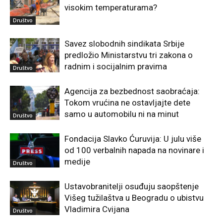
visokim temperaturama?
Društvo
Savez slobodnih sindikata Srbije
predložio Ministarstvu tri zakona o
radnim i socijalnim pravima
Društvo
Agencija za bezbednost saobraćaja:
Tokom vrućina ne ostavljajte dete
samo u automobilu ni na minut
Društvo
Fondacija Slavko Ćuruvija: U julu više
od 100 verbalnih napada na novinare i
medije
Društvo
Ustavobranitelji osuđuju saopštenje
Višeg tužilaštva u Beogradu o ubistvu
Vladimira Cvijana
Društvo