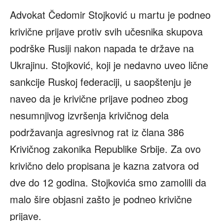
Advokat Čedomir Stojković u martu je podneo
krivične prijave protiv svih učesnika skupova
podrške Rusiji nakon napada te države na
Ukrajinu. Stojković, koji je nedavno uveo lične
sankcije Ruskoj federaciji, u saopštenju je
naveo da je krivične prijave podneo zbog
nesumnjivog izvršenja krivičnog dela
podržavanja agresivnog rat iz člana 386
Krivičnog zakonika Republike Srbije. Za ovo
krivično delo propisana je kazna zatvora od
dve do 12 godina. Stojkovića smo zamolili da
malo šire objasni zašto je podneo krivične
prijave.