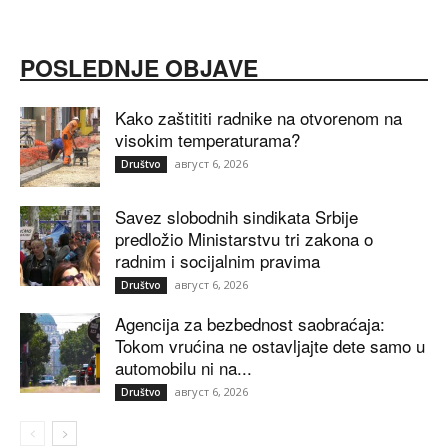
POSLEDNJE OBJAVE
Kako zaštititi radnike na otvorenom na
visokim temperaturama?
август 6, 2026
Društvo
Savez slobodnih sindikata Srbije
predložio Ministarstvu tri zakona o
radnim i socijalnim pravima
август 6, 2026
Društvo
Agencija za bezbednost saobraćaja:
Tokom vrućina ne ostavljajte dete samo u
automobilu ni na...
август 6, 2026
Društvo