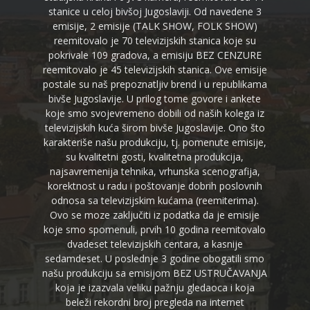
stanice u celoj bivšoj Jugoslaviji. Od navedene 3
emisije, 2 emisije (TALK SHOW, FOLK SHOW)
reemitovalo je 70 televizijskih stanica koje su
pokrivale 109 gradova, a emisiju BEZ CENZURE
reemitovalo je 45 televizijskih stanica. Ove emisije
postale su naš prepoznatljiv brend i u republikama
bivše Jugoslavije. U prilog tome govore i ankete
koje smo svojevremeno dobili od naših kolega iz
televizijskih kuća širom bivše Jugoslavije. Ono što
karakteriše našu produkciju, tj. pomenute emisije,
su kvalitetni gosti, kvalitetna produkcija,
najsavremenija tehnika, vrhunska scenografija,
korektnost u radu i poštovanje dobrih poslovnih
odnosa sa televizijskim kućama (reemiterima).
Ovo se moze zaključiti iz podatka da je emisije
koje smo spomenuli, prvih 10 godina reemitovalo
dvadeset televizijskih centara, a kasnije
sedamdeset. U poslednje 3 godine obogatili smo
našu produkciju sa emisijom BEZ USTRUČAVANJA
koja je izazvala veliku pažnju gledaoca i koja
beleži rekordni broj pregleda na internet