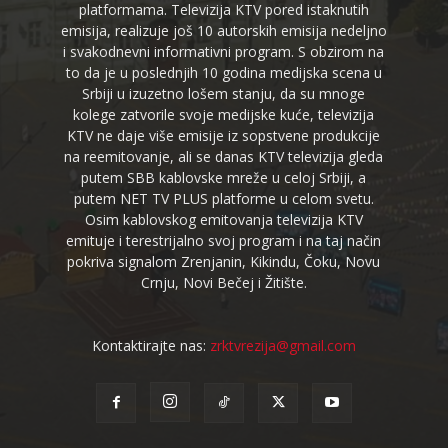
platformama. Televizija KTV pored istaknutih
emisija, realizuje još 10 autorskih emisija nedeljno
i svakodnevni informativni program. S obzirom na
to da je u poslednjih 10 godina medijska scena u
Srbiji u izuzetno lošem stanju, da su mnoge
kolege zatvorile svoje medijske kuće, televizija
KTV ne daje više emisije iz sopstvene produkcije
na reemitovanje, ali se danas KTV televizija gleda
putem SBB kablovske mreže u celoj Srbiji, a
putem NET TV PLUS platforme u celom svetu.
Osim kablovskog emitovanja televizija KTV
emituje i terestrijalno svoj program i na taj način
pokriva signalom Zrenjanin, Kikindu, Čoku, Novu
Crnju, Novi Bečej i Žitište.
Kontaktirajte nas:
zrktvrezija@gmail.com