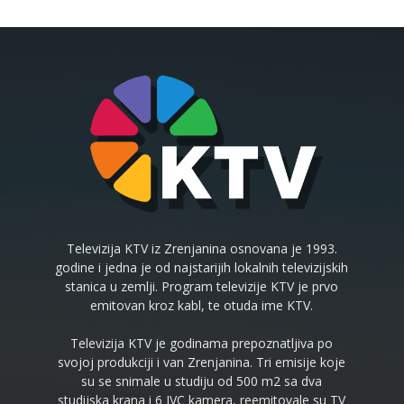
Televizija KTV iz Zrenjanina osnovana je 1993.
godine i jedna je od najstarijih lokalnih televizijskih
stanica u zemlji. Program televizije KTV je prvo
emitovan kroz kabl, te otuda ime KTV.
Televizija KTV je godinama prepoznatljiva po
svojoj produkciji i van Zrenjanina. Tri emisije koje
su se snimale u studiju od 500 m2 sa dva
studijska krana i 6 JVC kamera, reemitovale su TV