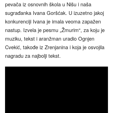
pevača iz osnovnih škola u Nišu i naša
sugrađanka Ivana Goršćak. U izuzetno jakoj
konkurenciji Ivana je imala veoma zapažen
nastup. Izvela je pesmu „Žmurim“, za koju je
muziku, tekst i aranžman uradio Ognjen
Cvekić, takođe iz Zrenjanina i koja je osvojila
nagradu za najbolji tekst.