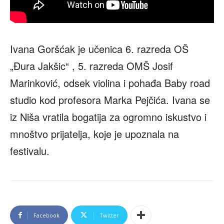
Ivana Goršćak je učenica 6. razreda OŠ
„Đura Jakšic“ , 5. razreda OMŠ Josif
Marinković, odsek violina i pohađa Baby road
studio kod profesora Marka Pejčića. Ivana se
iz Niša vratila bogatija za ogromno iskustvo i
mnoštvo prijatelja, koje je upoznala na
festivalu.
Facebook
Twitter