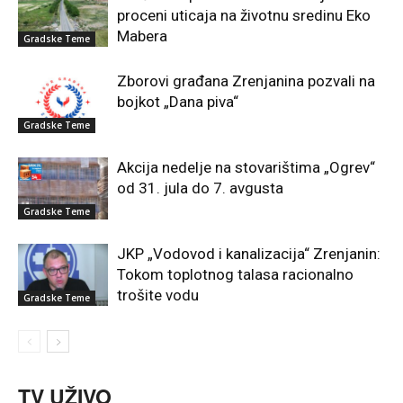
proceni uticaja na životnu sredinu Eko
Mabera
Gradske Teme
Zborovi građana Zrenjanina pozvali na
bojkot „Dana piva“
Gradske Teme
Akcija nedelje na stovarištima „Ogrev“
od 31. jula do 7. avgusta
Gradske Teme
JKP „Vodovod i kanalizacija“ Zrenjanin:
Tokom toplotnog talasa racionalno
trošite vodu
Gradske Teme
TV UŽIVO