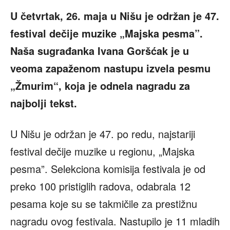
U četvrtak, 26. maja u Nišu je održan je 47.
festival dečije muzike „Majska pesma”.
Naša sugrađanka Ivana Goršćak je u
veoma zapaženom nastupu izvela pesmu
„Žmurim“, koja je odnela nagradu za
najbolji tekst.
U Nišu je održan je 47. po redu, najstariji
festival dečije muzike u regionu, „Majska
pesma”. Selekciona komisija festivala je od
preko 100 pristiglih radova, odabrala 12
pesama koje su se takmičile za prestižnu
nagradu ovog festivala. Nastupilo je 11 mladih