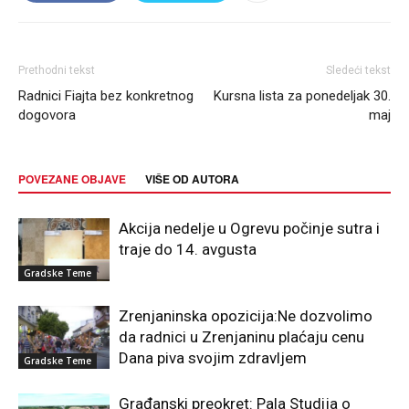
Prethodni tekst
Sledeći tekst
Radnici Fiajta bez konkretnog
Kursna lista za ponedeljak 30.
dogovora
maj
POVEZANE OBJAVE
VIŠE OD AUTORA
Akcija nedelje u Ogrevu počinje sutra i
traje do 14. avgusta
Gradske Teme
Zrenjaninska opozicija:Ne dozvolimo
da radnici u Zrenjaninu plaćaju cenu
Dana piva svojim zdravljem
Gradske Teme
Građanski preokret: Pala Studija o