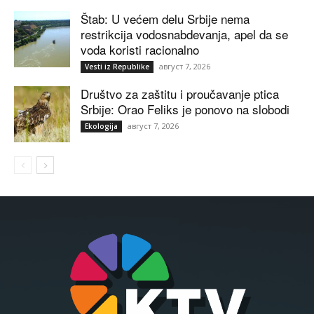
Štab: U većem delu Srbije nema
restrikcija vodosnabdevanja, apel da se
voda koristi racionalno
август 7, 2026
Vesti iz Republike
Društvo za zaštitu i proučavanje ptica
Srbije: Orao Feliks je ponovo na slobodi
август 7, 2026
Ekologija