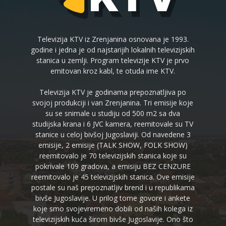
Televizija KTV iz Zrenjanina osnovana je 1993.
godine i jedna je od najstarijih lokalnih televizijskih
stanica u zemlji. Program televizije KTV je prvo
emitovan kroz kabl, te otuda ime KTV.
Televizija KTV je godinama prepoznatljiva po
svojoj produkciji i van Zrenjanina. Tri emisije koje
su se snimale u studiju od 500 m2 sa dva
studijska krana i 6 JVC kamera, reemitovale su TV
stanice u celoj bivšoj Jugoslaviji. Od navedene 3
emisije, 2 emisije (TALK SHOW, FOLK SHOW)
reemitovalo je 70 televizijskih stanica koje su
pokrivale 109 gradova, a emisiju BEZ CENZURE
reemitovalo je 45 televizijskih stanica. Ove emisije
postale su naš prepoznatljiv brend i u republikama
bivše Jugoslavije. U prilog tome govore i ankete
koje smo svojevremeno dobili od naših kolega iz
televizijskih kuća širom bivše Jugoslavije. Ono što