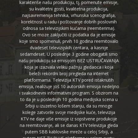
karakteriše našu produkciju, tj. pomenute emisije,
su kvalitetni gosti, kvalitetna produkcija,
najsavremenija tehnika, vrhunska scenografija,
korektnost u radu i poštovanje dobrih poslovnih
odnosa sa televizijskim kućama (reemiterima).
Ovo se moze zaključiti iz podatka da je emisije
koje smo spomenuli, prvih 10 godina reemitovalo
dvadeset televizijskih centara, a kasnije
sedamdeset. U poslednje 3 godine obogatili smo
našu produkciju sa emisijom BEZ USTRUČAVANJA
koja je izazvala veliku pažnju gledaoca i koja
beleži rekordni broj pregleda na internet
platformama. Televizija KTV pored istaknutih
emisija, realizuje još 10 autorskih emisija nedeljno
i svakodnevni informativni program. S obzirom na
to da je u poslednjih 10 godina medijska scena u
Srbiji u izuzetno lošem stanju, da su mnoge
kolege zatvorile svoje medijske kuće, televizija
KTV ne daje više emisije iz sopstvene produkcije
na reemitovanje, ali se danas KTV televizija gleda
putem SBB kablovske mreže u celoj Srbiji, a