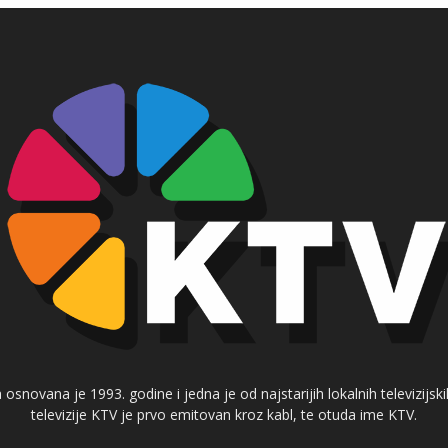
 osnovana je 1993. godine i jedna je od najstarijih lokalnih televizijs
televizije KTV je prvo emitovan kroz kabl, te otuda ime KTV.