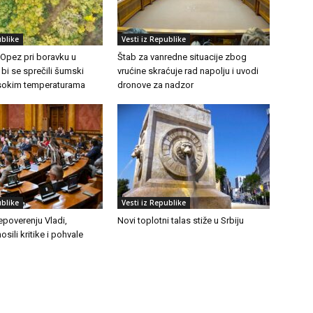
ublike
Vesti iz Republike
 Opez pri boravku u
Štab za vanredne situacije zbog
 bi se sprečili šumski
vrućine skraćuje rad napolju i uvodi
visokim temperaturama
dronove za nadzor
ublike
Vesti iz Republike
epoverenju Vladi,
Novi toplotni talas stiže u Srbiju
osili kritike i pohvale