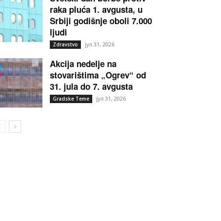
raka pluća 1. avgusta, u
Srbiji godišnje oboli 7.000
ljudi
јул 31, 2026
Zdravstvo
Akcija nedelje na
stovarištima „Ogrev“ od
31. jula do 7. avgusta
јул 31, 2026
Gradske Teme