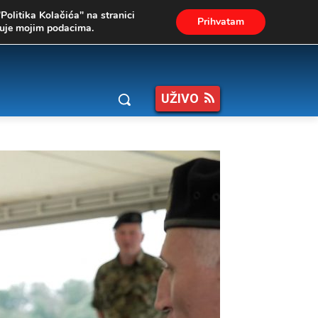
"Politika Kolačića" na stranici
Prihvatam
ukuje mojim podacima.
UŽIVO