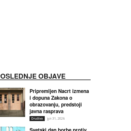
POSLEDNJE OBJAVE
Pripremljen Nacrt izmena
i dopuna Zakona o
obrazovanju, predstoji
javna rasprava
јул 31, 2026
Društvo
Svetski dan borbe protiv