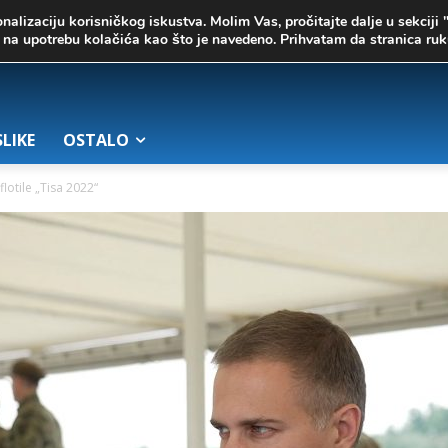
onalizaciju korisničkog iskustva. Molim Vas, pročitajte dalje u sekciji 
te na upotrebu kolačića kao što je navedeno. Prihvatam da stranica r
SLIKE
OSTALO
lotile „Tisa 2022“