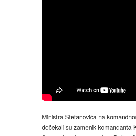
Ministra Stefanovića na komandno
dočekali su zamenik komandanta K