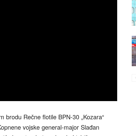
m brodu Rečne flotile BPN-30 „Kozara“
opnene vojske general-major Slađan