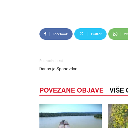
Facebook
Twitter
Wh
Prethodni tekst
Danas je Spasovdan
POVEZANE OBJAVE
VIŠE