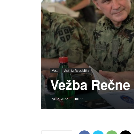
Vesti
Vesti iz Republike
Vežba Rečne f
јун 2, 2022
119