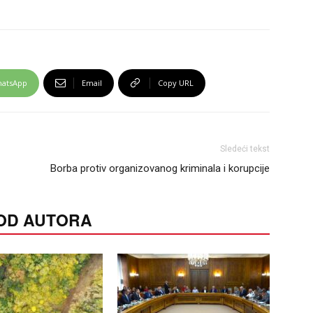
atsApp
Email
Copy URL
Sledeći tekst
Borba protiv organizovanog kriminala i korupcije
 OD AUTORA