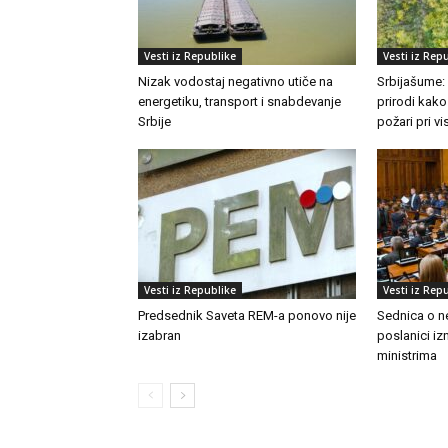
Vesti iz Republike
Vesti iz Rep
Nizak vodostaj negativno utiče na
Srbijašume:
energetiku, transport i snabdevanje
prirodi kako
Srbije
požari pri 
Vesti iz Republike
Vesti iz Rep
Predsednik Saveta REM-a ponovo nije
Sednica o n
izabran
poslanici izn
ministrima