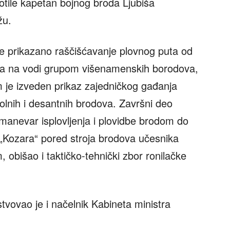
tile kapetan bojnog broda Ljubiša
žu.
je prikazano raščišćavanje plovnog puta od
eva na vodi grupom višenamenskih borodova,
 je izveden prikaz zajedničkog gađanja
olnih i desantnih brodova. Završni deo
manevar isplovljenja i plovidbe brodom do
 „Kozara“ pored stroja brodova učesnika
, obišao i taktičko-tehnički zbor ronilačke
stvovao je i načelnik Kabineta ministra