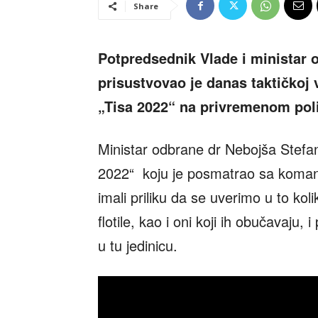
Share
Potpredsednik Vlade i ministar 
prisustvovao je danas taktičkoj
„Tisa 2022“ na privremenom poli
Ministar odbrane dr Nebojša Stefan
2022“ koju je posmatrao sa koma
imali priliku da se uverimo u to ko
flotile, kao i oni koji ih obučavaju,
u tu jedinicu.