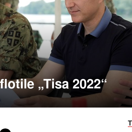
lotile „Tisa 2022“
T