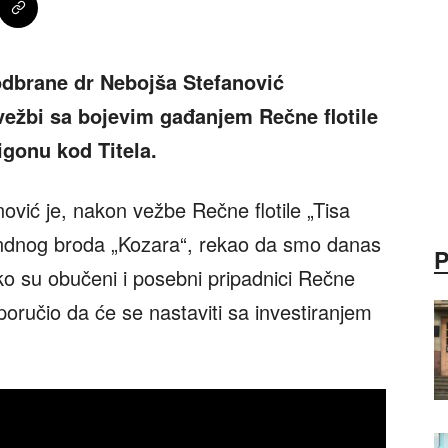
odbrane dr Nebojša Stefanović
 vežbi sa bojevim gađanjem Rečne flotile
gonu kod Titela.
ović je, nakon vežbe Rečne flotile „Tisa
ndnog broda „Kozara“, rekao da smo danas
liko su obučeni i posebni pripadnici Rečne
 i poručio da će se nastaviti sa investiranjem