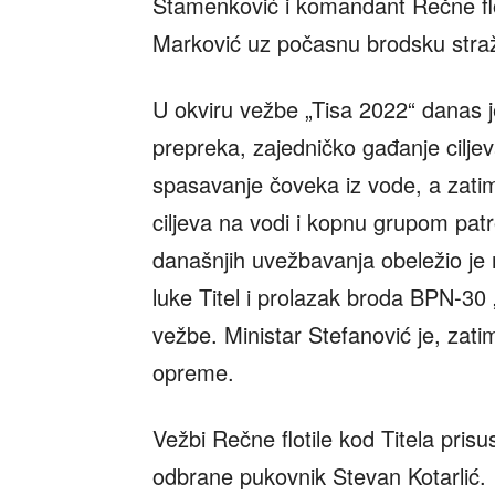
Stamenković i komandant Rečne flo
Marković uz počasnu brodsku stra
U okviru vežbe „Tisa 2022“ danas 
prepreka, zajedničko gađanje cilj
spasavanje čoveka iz vode, a zatim
ciljeva na vodi i kopnu grupom patr
današnjih uvežbavanja obeležio je 
luke Titel i prolazak broda BPN-30
vežbe. Ministar Stefanović je, zatim
opreme.
Vežbi Rečne flotile kod Titela prisu
odbrane pukovnik Stevan Kotarlić.