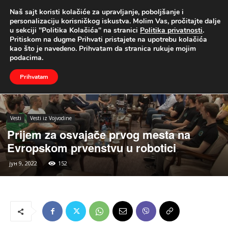
Naš sajt koristi kolačiće za upravljanje, poboljšanje i
UŽIVO
personalizaciju korisničkog iskustva. Molim Vas, pročitajte dalje
u sekciji "Politika Kolačića" na stranici
Politika privatnosti
.
Naslovna
Vesti
Vesti iz Vojvodine
Pritiskom na dugme Prihvati pristajete na upotrebu kolačića
kao što je navedeno. Prihvatam da stranica rukuje mojim
podacima.
Prihvatam
Vesti
Vesti iz Vojvodine
Prijem za osvajače prvog mesta na
Evropskom prvenstvu u robotici
јун 9, 2022
152