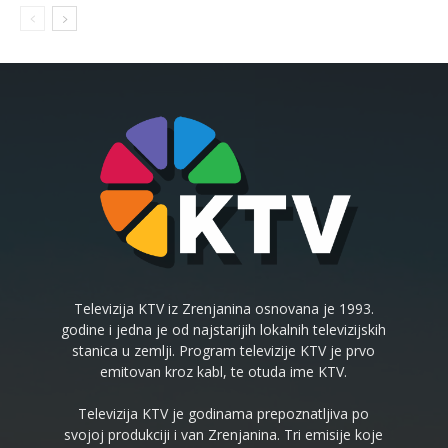
Televizija KTV iz Zrenjanina osnovana je 1993.
godine i jedna je od najstarijih lokalnih televizijskih
stanica u zemlji. Program televizije KTV je prvo
emitovan kroz kabl, te otuda ime KTV.
Televizija KTV je godinama prepoznatljiva po
svojoj produkciji i van Zrenjanina. Tri emisije koje