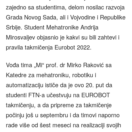
zajedno sa studentima, delom nosilac razvoja
Grada Novog Sada, ali i Vojvodine i Republike
Srbije. Student Mehatronike Andrija
Mirosvaljev objasnio je kakvi su bili zahtevi i
pravila takmičenja Eurobot 2022.
Vođa tima „Mi“ prof. dr Mirko Raković sa
Katedre za mehatroniku, robotiku i
automatizaciju ističe da je ovo 20. put da
studenti FTN-a učestvuju na EUROBOT
takmičenju, a da pripreme za takmičenje
počinju još u septembru i da timovi naporno
rade više od šest meseci na realizaciji svojih