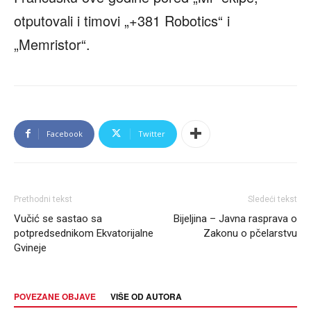
otputovali i timovi „+381 Robotics“ i
„Memristor“.
Facebook
Twitter
Prethodni tekst
Sledeći tekst
Vučić se sastao sa
Bijeljina – Javna rasprava o
potpredsednikom Ekvatorijalne
Zakonu o pčelarstvu
Gvineje
POVEZANE OBJAVE
VIŠE OD AUTORA