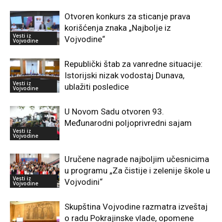
Otvoren konkurs za sticanje prava
korišćenja znaka „Najbolje iz
Vesti iz
Vojvodine“
Vojvodine
Republički štab za vanredne situacije:
Istorijski nizak vodostaj Dunava,
Vesti iz
ublažiti posledice
Vojvodine
U Novom Sadu otvoren 93.
Međunarodni poljoprivredni sajam
Vesti iz
Vojvodine
Uručene nagrade najboljim učesnicima
u programu „Za čistije i zelenije škole u
Vesti iz
Vojvodini“
Vojvodine
Skupština Vojvodine razmatra izveštaj
o radu Pokrajinske vlade, opomene