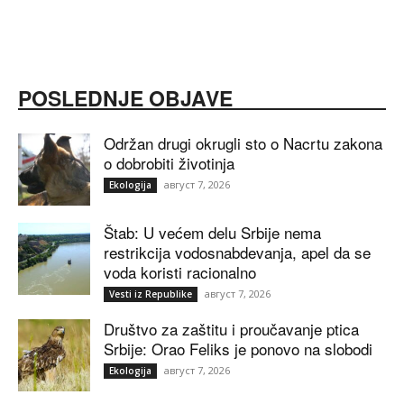
POSLEDNJE OBJAVE
Održan drugi okrugli sto o Nacrtu zakona
o dobrobiti životinja
август 7, 2026
Ekologija
Štab: U većem delu Srbije nema
restrikcija vodosnabdevanja, apel da se
voda koristi racionalno
август 7, 2026
Vesti iz Republike
Društvo za zaštitu i proučavanje ptica
Srbije: Orao Feliks je ponovo na slobodi
август 7, 2026
Ekologija