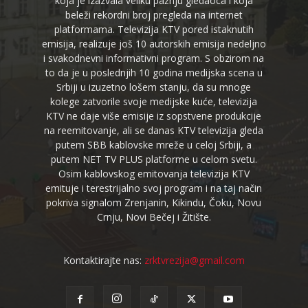
koja je izazvala veliku pažnju gledaoca i koja
beleži rekordni broj pregleda na internet
platformama. Televizija KTV pored istaknutih
emisija, realizuje još 10 autorskih emisija nedeljno
i svakodnevni informativni program. S obzirom na
to da je u poslednjih 10 godina medijska scena u
Srbiji u izuzetno lošem stanju, da su mnoge
kolege zatvorile svoje medijske kuće, televizija
KTV ne daje više emisije iz sopstvene produkcije
na reemitovanje, ali se danas KTV televizija gleda
putem SBB kablovske mreže u celoj Srbiji, a
putem NET TV PLUS platforme u celom svetu.
Osim kablovskog emitovanja televizija KTV
emituje i terestrijalno svoj program i na taj način
pokriva signalom Zrenjanin, Kikindu, Čoku, Novu
Crnju, Novi Bečej i Žitište.
Kontaktirajte nas:
zrktvrezija@gmail.com