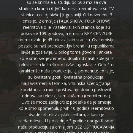
su se snimale u studiju od 500 m2 sa dva
studijska krana i 6 JVC kamera, reemitovale su TV
stanice u celoj bivšoj Jugoslaviji. Od navedene 3
emisije, 2 emisije (TALK SHOW, FOLK SHOW)
reemitovalo je 70 televizijskih stanica koje su
pokrivale 109 gradova, a emisiju BEZ CENZURE
reemitovalo je 45 televizijskih stanica. Ove emisije
postale su naš prepoznatljiv brend i u republikama
bivše Jugoslavije. U prilog tome govore i ankete
koje smo svojevremeno dobili od naših kolega iz
televizijskih kuća širom bivše Jugoslavije. Ono što
karakteriše našu produkciju, tj. pomenute emisije,
su kvalitetni gosti, kvalitetna produkcija,
najsavremenija tehnika, vrhunska scenografija,
korektnost u radu i poštovanje dobrih poslovnih
odnosa sa televizijskim kućama (reemiterima).
Ovo se moze zaključiti iz podatka da je emisije
koje smo spomenuli, prvih 10 godina reemitovalo
dvadeset televizijskih centara, a kasnije
sedamdeset. U poslednje 3 godine obogatili smo
našu produkciju sa emisijom BEZ USTRUČAVANJA