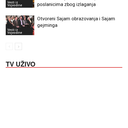
Vesti iz
poslanicima zbog izlaganja
Vojvodine
Otvoreni Sajam obrazovanja i Sajam
gejminga
Vesti iz
Vojvodine
TV UŽIVO