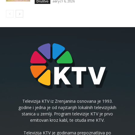
август 6, 2026
Društvo
Televizija KTV iz Zrenjanina osnovana je 1993.
godine i jedna je od najstarijih lokalnih televizijskih
stanica u zemlji. Program televizije KTV je prvo
emitovan kroz kabl, te otuda ime KTV.
Televizija KTV je godinama prepoznatljiva po