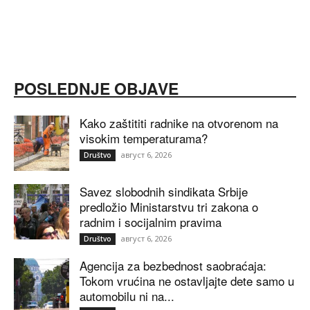
POSLEDNJE OBJAVE
Kako zaštititi radnike na otvorenom na
visokim temperaturama?
август 6, 2026
Društvo
Savez slobodnih sindikata Srbije
predložio Ministarstvu tri zakona o
radnim i socijalnim pravima
август 6, 2026
Društvo
Agencija za bezbednost saobraćaja:
Tokom vrućina ne ostavljajte dete samo u
automobilu ni na...