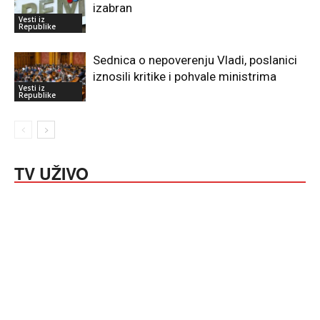
izabran
Vesti iz
Republike
Sednica o nepoverenju Vladi, poslanici
iznosili kritike i pohvale ministrima
Vesti iz
Republike
TV UŽIVO