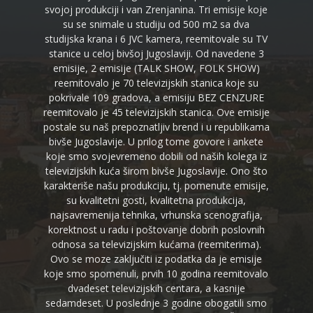
svojoj produkciji i van Zrenjanina. Tri emisije koje
su se snimale u studiju od 500 m2 sa dva
studijska krana i 6 JVC kamera, reemitovale su TV
stanice u celoj bivšoj Jugoslaviji. Od navedene 3
emisije, 2 emisije (TALK SHOW, FOLK SHOW)
reemitovalo je 70 televizijskih stanica koje su
pokrivale 109 gradova, a emisiju BEZ CENZURE
reemitovalo je 45 televizijskih stanica. Ove emisije
postale su naš prepoznatljiv brend i u republikama
bivše Jugoslavije. U prilog tome govore i ankete
koje smo svojevremeno dobili od naših kolega iz
televizijskih kuća širom bivše Jugoslavije. Ono što
karakteriše našu produkciju, tj. pomenute emisije,
su kvalitetni gosti, kvalitetna produkcija,
najsavremenija tehnika, vrhunska scenografija,
korektnost u radu i poštovanje dobrih poslovnih
odnosa sa televizijskim kućama (reemiterima).
Ovo se moze zaključiti iz podatka da je emisije
koje smo spomenuli, prvih 10 godina reemitovalo
dvadeset televizijskih centara, a kasnije
sedamdeset. U poslednje 3 godine obogatili smo