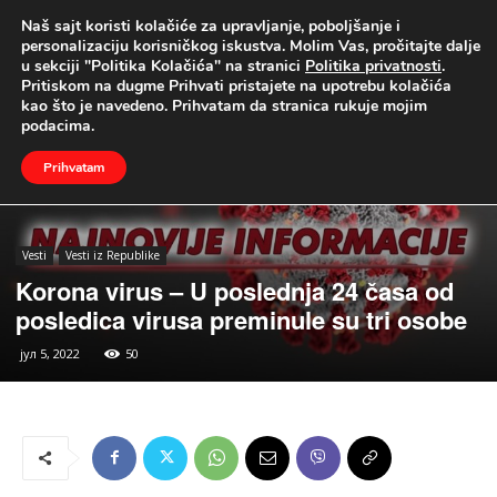
Naš sajt koristi kolačiće za upravljanje, poboljšanje i
UŽIVO
personalizaciju korisničkog iskustva. Molim Vas, pročitajte dalje
u sekciji "Politika Kolačića" na stranici
Politika privatnosti
.
Naslovna
Vesti
Vesti iz Republike
Pritiskom na dugme Prihvati pristajete na upotrebu kolačića
kao što je navedeno. Prihvatam da stranica rukuje mojim
podacima.
Prihvatam
Vesti
Vesti iz Republike
Korona virus – U poslednja 24 časa od
posledica virusa preminule su tri osobe
јул 5, 2022
50