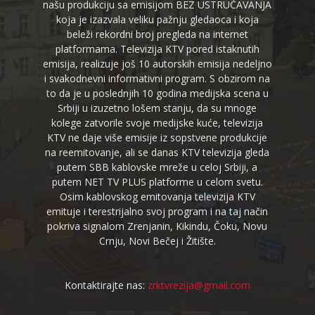
našu produkciju sa emisijom BEZ USTRUČAVANJA
koja je izazvala veliku pažnju gledaoca i koja
beleži rekordni broj pregleda na internet
platformama. Televizija KTV pored istaknutih
emisija, realizuje još 10 autorskih emisija nedeljno
i svakodnevni informativni program. S obzirom na
to da je u poslednjih 10 godina medijska scena u
Srbiji u izuzetno lošem stanju, da su mnoge
kolege zatvorile svoje medijske kuće, televizija
KTV ne daje više emisije iz sopstvene produkcije
na reemitovanje, ali se danas KTV televizija gleda
putem SBB kablovske mreže u celoj Srbiji, a
putem NET TV PLUS platforme u celom svetu.
Osim kablovskog emitovanja televizija KTV
emituje i terestrijalno svoj program i na taj način
pokriva signalom Zrenjanin, Kikindu, Čoku, Novu
Crnju, Novi Bečej i Žitište.
Kontaktirajte nas:
zrktvrezija@gmail.com