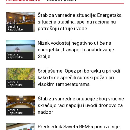
Štab za vanredne situacije: Energetska
situacija stabilna, apel na racionalnu
Vesti iz
potrošnju struje i vode
Republike
Nizak vodostaj negativno utiče na
energetiku, transport i snabdevanje
Vesti iz
Srbije
Republike
Srbijašume: Opez pri boravku u prirodi
kako bi se sprečili šumski požari pri
Vesti iz
visokim temperaturama
Republike
Štab za vanredne situacije zbog vrućine
skraćuje rad napolju i uvodi dronove za
Vesti iz
nadzor
Republike
Predsednik Saveta REM-a ponovo nije