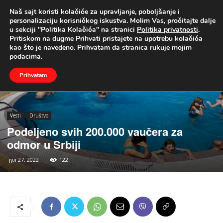
Naš sajt koristi kolačiće za upravljanje, poboljšanje i
UŽIVO
personalizaciju korisničkog iskustva. Molim Vas, pročitajte dalje
u sekciji "Politika Kolačića" na stranici
Politika privatnosti
.
Naslovna
Vesti
Društvo
Pritiskom na dugme Prihvati pristajete na upotrebu kolačića
kao što je navedeno. Prihvatam da stranica rukuje mojim
podacima.
Prihvatam
Vesti
Društvo
Podeljeno svih 200.000 vaučera za
odmor u Srbiji
јул 27, 2022
122