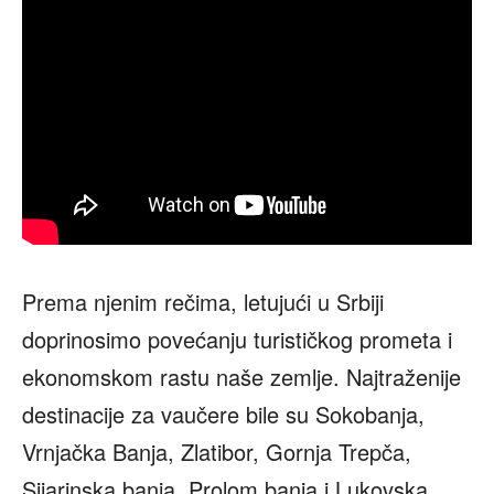
Prema njenim rečima, letujući u Srbiji
doprinosimo povećanju turističkog prometa i
ekonomskom rastu naše zemlje. Najtraženije
destinacije za vaučere bile su Sokobanja,
Vrnjačka Banja, Zlatibor, Gornja Trepča,
Sijarinska banja, Prolom banja i Lukovska