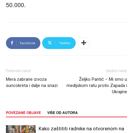
50.000.
Facebook
Twitter
Prethodni tekst
Sledeći tekst
Mera zabrane izvoza
Željko Pantić – Mi smo u
suncokreta i dalje na snazi
medijskom ratu protiv Zapada i
Ukrajine
POVEZANE OBJAVE
VIŠE OD AUTORA
Kako zaštititi radnike na otvorenom na