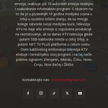
emisija, realizuje još 10 autorskih emisija nedeljno
i svakodnevni informativni program. S obzirom na
to da je u poslednjih 10 godina medijska scena u
Srbiji u izuzetno lošem stanju, da su mnoge
kolege zatvorile svoje medijske kuće, televizija
KTV ne daje više emisije iz sopstvene produkcije
na reemitovanje, ali se danas KTV televizija gleda
putem SBB kablovske mreže u celoj Srbiji, a
putem NET TV PLUS platforme u celom svetu.
Osim kablovskog emitovanja televizija KTV
emituje i terestrijalno svoj program i na taj način
pokriva signalom Zrenjanin, Kikindu, Čoku, Novu
Crnju, Novi Bečej i Žitište.
Kontaktirajte nas:
zrktvrezija@gmail.com