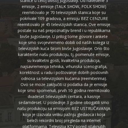
stanice u celoj bivšoj Jugoslaviji. Od navedene 3
emisije, 2 emisije (TALK SHOW, FOLK SHOW)
reemitovalo je 70 televizijskih stanica koje su
pokrivale 109 gradova, a emisiju BEZ CENZURE
reemitovalo je 45 televizijskih stanica. Ove emisije
postale su naš prepoznatljiv brend i u republikama
bivše Jugoslavije. U prilog tome govore i ankete
koje smo svojevremeno dobili od naših kolega iz
televizijskih kuća širom bivše Jugoslavije. Ono što
karakteriše našu produkciju, tj. pomenute emisije,
su kvalitetni gosti, kvalitetna produkcija,
najsavremenija tehnika, vrhunska scenografija,
korektnost u radu i poštovanje dobrih poslovnih
odnosa sa televizijskim kućama (reemiterima).
Ovo se moze zaključiti iz podatka da je emisije
koje smo spomenuli, prvih 10 godina reemitovalo
dvadeset televizijskih centara, a kasnije
sedamdeset. U poslednje 3 godine obogatili smo
našu produkciju sa emisijom BEZ USTRUČAVANJA
koja je izazvala veliku pažnju gledaoca i koja
beleži rekordni broj pregleda na internet
platformama. Televizija KTV pored istaknutih