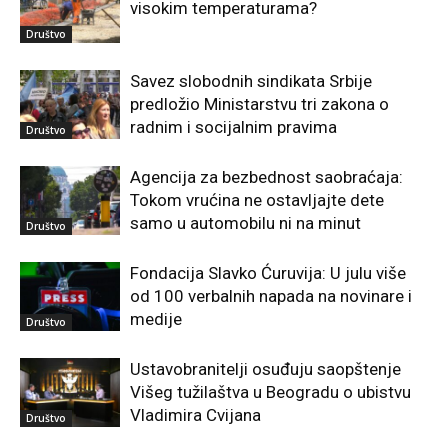
visokim temperaturama?
Društvo
Savez slobodnih sindikata Srbije
predložio Ministarstvu tri zakona o
radnim i socijalnim pravima
Društvo
Agencija za bezbednost saobraćaja:
Tokom vrućina ne ostavljajte dete
samo u automobilu ni na minut
Društvo
Fondacija Slavko Ćuruvija: U julu više
od 100 verbalnih napada na novinare i
medije
Društvo
Ustavobranitelji osuđuju saopštenje
Višeg tužilaštva u Beogradu o ubistvu
Vladimira Cvijana
Društvo