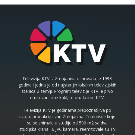
Televizija KTV iz Zrenjanina osnovana je 1993.
godine i jedna je od najstarijih lokalnih televizijskih
stanica u zemlji. Program televizije KTV je prvo
emitovan kroz kabl, te otuda ime KTV.
Televizija KTV je godinama prepoznatljiva po
svojoj produkciji i van Zrenjanina. Tri emisije koje
su se snimale u studiju od 500 m2 sa dva
studijska krana i 6 JVC kamera, reemitovale su TV