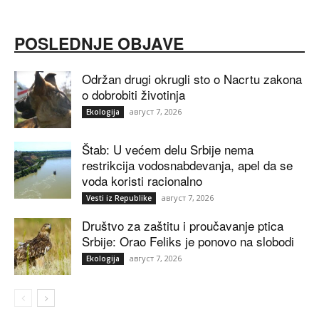
POSLEDNJE OBJAVE
Održan drugi okrugli sto o Nacrtu zakona
o dobrobiti životinja
август 7, 2026
Ekologija
Štab: U većem delu Srbije nema
restrikcija vodosnabdevanja, apel da se
voda koristi racionalno
август 7, 2026
Vesti iz Republike
Društvo za zaštitu i proučavanje ptica
Srbije: Orao Feliks je ponovo na slobodi
август 7, 2026
Ekologija