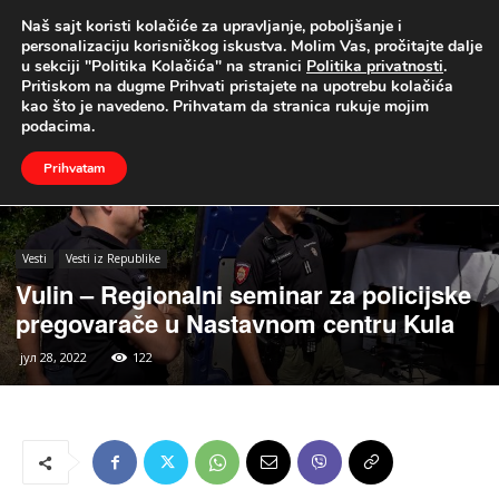
Naš sajt koristi kolačiće za upravljanje, poboljšanje i
UŽIVO
personalizaciju korisničkog iskustva. Molim Vas, pročitajte dalje
u sekciji "Politika Kolačića" na stranici
Politika privatnosti
.
Naslovna
Vesti
Vesti iz Republike
Pritiskom na dugme Prihvati pristajete na upotrebu kolačića
kao što je navedeno. Prihvatam da stranica rukuje mojim
podacima.
Prihvatam
Vesti
Vesti iz Republike
Vulin – Regionalni seminar za policijske
pregovarače u Nastavnom centru Kula
јул 28, 2022
122