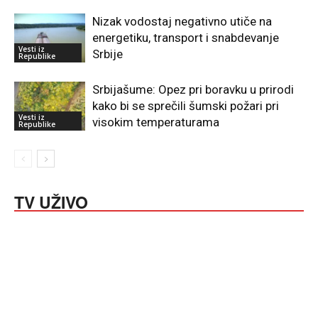
Nizak vodostaj negativno utiče na
energetiku, transport i snabdevanje
Vesti iz
Srbije
Republike
Srbijašume: Opez pri boravku u prirodi
kako bi se sprečili šumski požari pri
Vesti iz
visokim temperaturama
Republike
TV UŽIVO