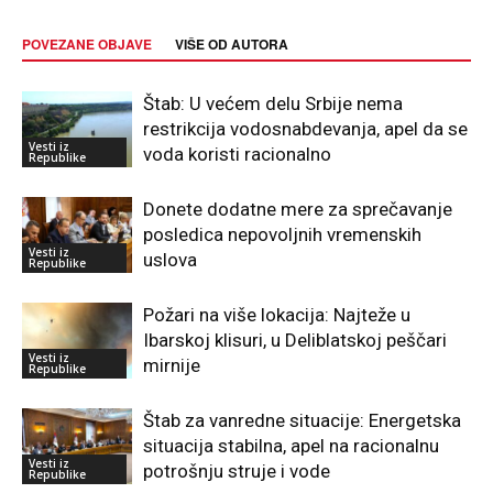
POVEZANE OBJAVE
VIŠE OD AUTORA
Štab: U većem delu Srbije nema
restrikcija vodosnabdevanja, apel da se
Vesti iz
voda koristi racionalno
Republike
Donete dodatne mere za sprečavanje
posledica nepovoljnih vremenskih
Vesti iz
uslova
Republike
Požari na više lokacija: Najteže u
Ibarskoj klisuri, u Deliblatskoj peščari
Vesti iz
mirnije
Republike
Štab za vanredne situacije: Energetska
situacija stabilna, apel na racionalnu
Vesti iz
potrošnju struje i vode
Republike