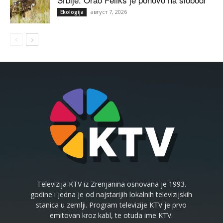
август 7, 2026
Ekologija
Televizija KTV iz Zrenjanina osnovana je 1993.
godine i jedna je od najstarijih lokalnih televizijskih
stanica u zemlji. Program televizije KTV je prvo
emitovan kroz kabl, te otuda ime KTV.