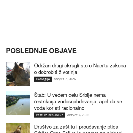
POSLEDNJE OBJAVE
Održan drugi okrugli sto o Nacrtu zakona
o dobrobiti životinja
август 7, 2026
Ekologija
Štab: U većem delu Srbije nema
restrikcija vodosnabdevanja, apel da se
voda koristi racionalno
август 7, 2026
Vesti iz Republike
Društvo za zaštitu i proučavanje ptica
Srbije: Orao Feliks je ponovo na slobodi