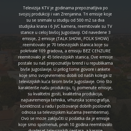
Televizija KTV je godinama prepoznatljiva po
svojoj produkciji i van Zrenjanina. Tri emisije koje
su se snimale u studiju od 500 m2 sa dva
studijska krana i 6 JVC kamera, reemitovale su TV
stanice u celoj bivšoj Jugoslaviji. Od navedene 3
emisije, 2 emisije (TALK SHOW, FOLK SHOW)
reemitovalo je 70 televizijskih stanica koje su
pokrivale 109 gradova, a emisiju BEZ CENZURE
reemitovalo je 45 televizijskih stanica. Ove emisije
postale su naš prepoznatljiv brend i u republikama
bivše Jugoslavije. U prilog tome govore i ankete
koje smo svojevremeno dobili od naših kolega iz
televizijskih kuća širom bivše Jugoslavije. Ono što
karakteriše našu produkciju, tj. pomenute emisije,
su kvalitetni gosti, kvalitetna produkcija,
najsavremenija tehnika, vrhunska scenografija,
korektnost u radu i poštovanje dobrih poslovnih
odnosa sa televizijskim kućama (reemiterima).
Ovo se moze zaključiti iz podatka da je emisije
koje smo spomenuli, prvih 10 godina reemitovalo
dvadeset televizijskih centara, a kasnije