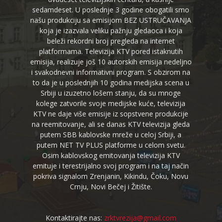
sedamdeset. U poslednje 3 godine obogatili smo
našu produkciju sa emisijom BEZ USTRUČAVANJA
koja je izazvala veliku pažnju gledaoca i koja
beleži rekordni broj pregleda na internet
platformama. Televizija KTV pored istaknutih
emisija, realizuje još 10 autorskih emisija nedeljno
i svakodnevni informativni program. S obzirom na
to da je u poslednjih 10 godina medijska scena u
Srbiji u izuzetno lošem stanju, da su mnoge
kolege zatvorile svoje medijske kuće, televizija
KTV ne daje više emisije iz sopstvene produkcije
na reemitovanje, ali se danas KTV televizija gleda
putem SBB kablovske mreže u celoj Srbiji, a
putem NET TV PLUS platforme u celom svetu.
Osim kablovskog emitovanja televizija KTV
emituje i terestrijalno svoj program i na taj način
pokriva signalom Zrenjanin, Kikindu, Čoku, Novu
Crnju, Novi Bečej i Žitište.
Kontaktirajte nas:
zrktvrezija@gmail.com