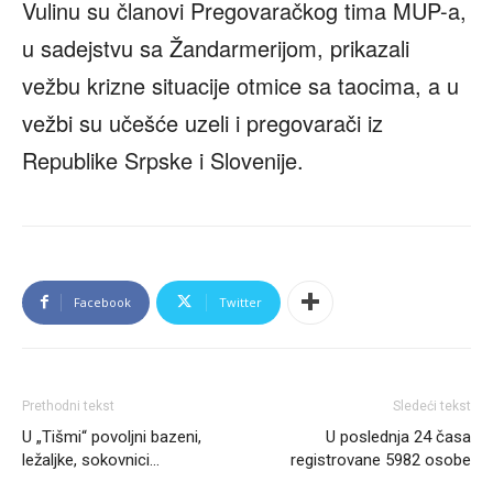
Vulinu su članovi Pregovaračkog tima MUP-a,
u sadejstvu sa Žandarmerijom, prikazali
vežbu krizne situacije otmice sa taocima, a u
vežbi su učešće uzeli i pregovarači iz
Republike Srpske i Slovenije.
Facebook
Twitter
Prethodni tekst
Sledeći tekst
U „Tišmi“ povoljni bazeni,
U poslednja 24 časa
ležaljke, sokovnici…
registrovane 5982 osobe