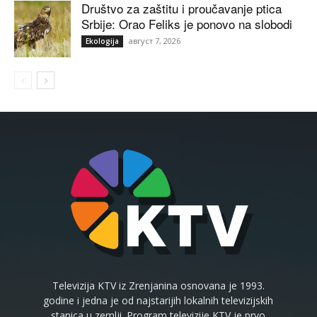
Društvo za zaštitu i proučavanje ptica
Srbije: Orao Feliks je ponovo na slobodi
август 7, 2026
Ekologija
Televizija KTV iz Zrenjanina osnovana je 1993.
godine i jedna je od najstarijih lokalnih televizijskih
stanica u zemlji. Program televizije KTV je prvo