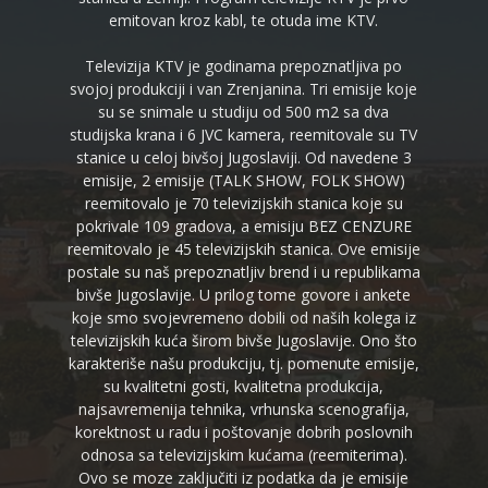
emitovan kroz kabl, te otuda ime KTV.
Televizija KTV je godinama prepoznatljiva po
svojoj produkciji i van Zrenjanina. Tri emisije koje
su se snimale u studiju od 500 m2 sa dva
studijska krana i 6 JVC kamera, reemitovale su TV
stanice u celoj bivšoj Jugoslaviji. Od navedene 3
emisije, 2 emisije (TALK SHOW, FOLK SHOW)
reemitovalo je 70 televizijskih stanica koje su
pokrivale 109 gradova, a emisiju BEZ CENZURE
reemitovalo je 45 televizijskih stanica. Ove emisije
postale su naš prepoznatljiv brend i u republikama
bivše Jugoslavije. U prilog tome govore i ankete
koje smo svojevremeno dobili od naših kolega iz
televizijskih kuća širom bivše Jugoslavije. Ono što
karakteriše našu produkciju, tj. pomenute emisije,
su kvalitetni gosti, kvalitetna produkcija,
najsavremenija tehnika, vrhunska scenografija,
korektnost u radu i poštovanje dobrih poslovnih
odnosa sa televizijskim kućama (reemiterima).
Ovo se moze zaključiti iz podatka da je emisije