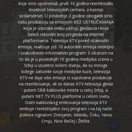
koje smo spomenuli, prvih 10 godina reemitovalo
dvadeset televizijskih centara, a kasnije
sedamdeset. U poslednje 3 godine obogatili smo
našu produkciju sa emisijom BEZ USTRUČAVANJA
koja je izazvala veliku pažnju gledaoca i koja
beleži rekordni broj pregleda na internet
platformama. Televizija KTV pored istaknutih
emisija, realizuje još 10 autorskih emisija nedeljno
i svakodnevni informativni program. S obzirom na
to da je u poslednjih 10 godina medijska scena u
Srbiji u izuzetno lošem stanju, da su mnoge
kolege zatvorile svoje medijske kuće, televizija
KTV ne daje više emisije iz sopstvene produkcije
na reemitovanje, ali se danas KTV televizija gleda
putem SBB kablovske mreže u celoj Srbiji, a
putem NET TV PLUS platforme u celom svetu.
Osim kablovskog emitovanja televizija KTV
emituje i terestrijalno svoj program i na taj način
pokriva signalom Zrenjanin, Kikindu, Čoku, Novu
Crnju, Novi Bečej i Žitište.