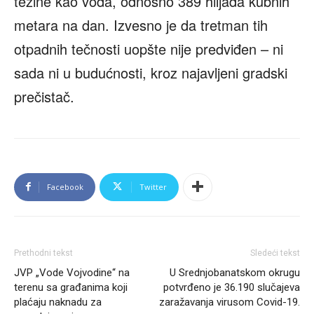
težine kao voda, odnosno 389 hiljada kubnih
metara na dan. Izvesno je da tretman tih
otpadnih tečnosti uopšte nije predviđen – ni
sada ni u budućnosti, kroz najavljeni gradski
prečistač.
Facebook
Twitter
Prethodni tekst
Sledeći tekst
JVP „Vode Vojvodine“ na
U Srednjobanatskom okrugu
terenu sa građanima koji
potvrđeno je 36.190 slučajeva
plaćaju naknadu za
zaražavanja virusom Covid-19.