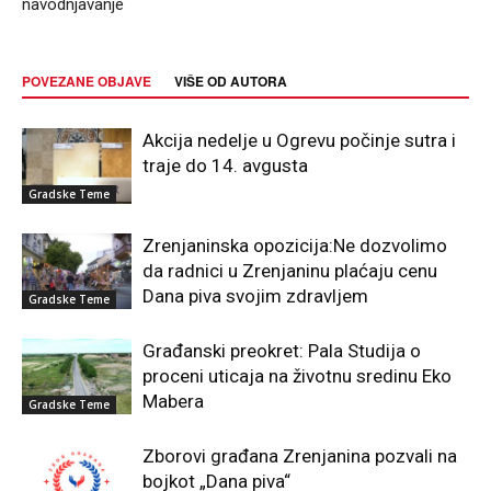
navodnjavanje
POVEZANE OBJAVE
VIŠE OD AUTORA
Akcija nedelje u Ogrevu počinje sutra i
traje do 14. avgusta
Gradske Teme
Zrenjaninska opozicija:Ne dozvolimo
da radnici u Zrenjaninu plaćaju cenu
Dana piva svojim zdravljem
Gradske Teme
Građanski preokret: Pala Studija o
proceni uticaja na životnu sredinu Eko
Mabera
Gradske Teme
Zborovi građana Zrenjanina pozvali na
bojkot „Dana piva“