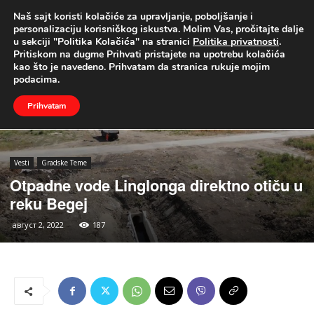
Naš sajt koristi kolačiće za upravljanje, poboljšanje i
UŽIVO
personalizaciju korisničkog iskustva. Molim Vas, pročitajte dalje
u sekciji "Politika Kolačića" na stranici
Politika privatnosti
.
Naslovna
Vesti
Gradske Teme
Pritiskom na dugme Prihvati pristajete na upotrebu kolačića
kao što je navedeno. Prihvatam da stranica rukuje mojim
podacima.
Prihvatam
Vesti
Gradske Teme
Otpadne vode Linglonga direktno otiču u
reku Begej
август 2, 2022
187