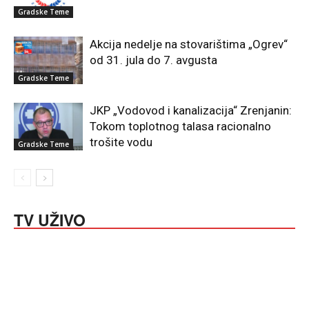
Gradske Teme
Akcija nedelje na stovarištima „Ogrev“
od 31. jula do 7. avgusta
Gradske Teme
JKP „Vodovod i kanalizacija“ Zrenjanin:
Tokom toplotnog talasa racionalno
trošite vodu
Gradske Teme
TV UŽIVO