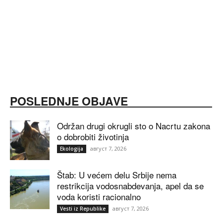
POSLEDNJE OBJAVE
Održan drugi okrugli sto o Nacrtu zakona
o dobrobiti životinja
август 7, 2026
Ekologija
Štab: U većem delu Srbije nema
restrikcija vodosnabdevanja, apel da se
voda koristi racionalno
август 7, 2026
Vesti iz Republike