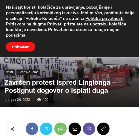
Naš sajt koristi kolačiće za upravljanje, poboljšanje i
UŽIVO
personalizaciju korisničkog iskustva. Molim Vas, pročitajte dalje
u sekciji "Politika Kolačića" na stranici
Politika privatnosti
.
Naslovna
Vesti
Gradske Teme
Pritiskom na dugme Prihvati pristajete na upotrebu kolačića
kao što je navedeno. Prihvatam da stranica rukuje mojim
podacima.
Prihvatam
Vesti
Gradske Teme
Završen protest ispred Linglonga –
Postignut dogovor o isplati duga
август 26, 2022
100