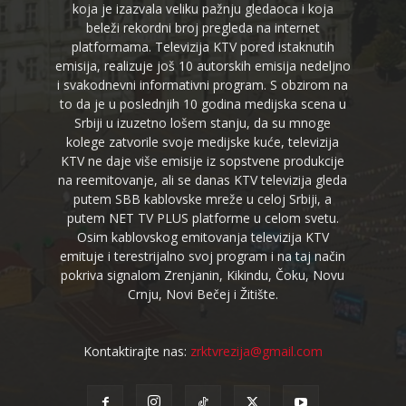
koja je izazvala veliku pažnju gledaoca i koja
beleži rekordni broj pregleda na internet
platformama. Televizija KTV pored istaknutih
emisija, realizuje još 10 autorskih emisija nedeljno
i svakodnevni informativni program. S obzirom na
to da je u poslednjih 10 godina medijska scena u
Srbiji u izuzetno lošem stanju, da su mnoge
kolege zatvorile svoje medijske kuće, televizija
KTV ne daje više emisije iz sopstvene produkcije
na reemitovanje, ali se danas KTV televizija gleda
putem SBB kablovske mreže u celoj Srbiji, a
putem NET TV PLUS platforme u celom svetu.
Osim kablovskog emitovanja televizija KTV
emituje i terestrijalno svoj program i na taj način
pokriva signalom Zrenjanin, Kikindu, Čoku, Novu
Crnju, Novi Bečej i Žitište.
Kontaktirajte nas:
zrktvrezija@gmail.com