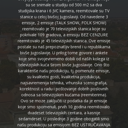
su se snimale u studiju od 500 m2 sa dva
studijska krana i 6 JVC kamera, reemitovale su TV
stanice u celoj bivšoj Jugoslaviji. Od navedene 3
emisije, 2 emisije (TALK SHOW, FOLK SHOW)
reemitovalo je 70 televizijskih stanica koje su
pokrivale 109 gradova, a emisiju BEZ CENZURE
reemitovalo je 45 televizijskih stanica. Ove emisije
postale su naš prepoznatljiv brend i u republikama
bivše Jugoslavije. U prilog tome govore i ankete
koje smo svojevremeno dobili od naših kolega iz
televizijskih kuća širom bivše Jugoslavije. Ono što
karakteriše našu produkciju, tj. pomenute emisije,
su kvalitetni gosti, kvalitetna produkcija,
najsavremenija tehnika, vrhunska scenografija,
korektnost u radu i poštovanje dobrih poslovnih
odnosa sa televizijskim kućama (reemiterima).
Ovo se moze zaključiti iz podatka da je emisije
koje smo spomenuli, prvih 10 godina reemitovalo
dvadeset televizijskih centara, a kasnije
sedamdeset. U poslednje 3 godine obogatili smo
našu produkciju sa emisijom BEZ USTRUČAVANJA