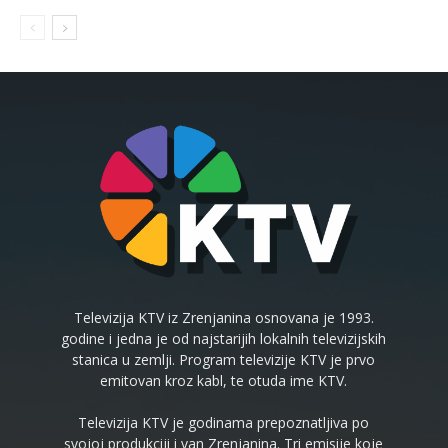
Televizija KTV iz Zrenjanina osnovana je 1993.
godine i jedna je od najstarijih lokalnih televizijskih
stanica u zemlji. Program televizije KTV je prvo
emitovan kroz kabl, te otuda ime KTV.
Televizija KTV je godinama prepoznatljiva po
svojoj produkciji i van Zrenjanina. Tri emisije koje