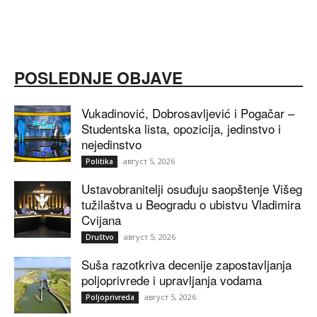
POSLEDNJE OBJAVE
Vukadinović, Dobrosavljević i Pogačar –
Studentska lista, opozicija, jedinstvo i
nejedinstvo
август 5, 2026
Politika
Ustavobranitelji osuđuju saopštenje Višeg
tužilaštva u Beogradu o ubistvu Vladimira
Cvijana
август 5, 2026
Društvo
Suša razotkriva decenije zapostavljanja
poljoprivrede i upravljanja vodama
август 5, 2026
Poljoprivreda