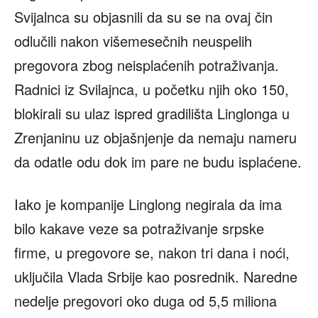
Svijalnca su objasnili da su se na ovaj čin
odlučili nakon višemesečnih neuspelih
pregovora zbog neisplaćenih potraživanja.
Radnici iz Svilajnca, u početku njih oko 150,
blokirali su ulaz ispred gradilišta Linglonga u
Zrenjaninu uz objašnjenje da nemaju nameru
da odatle odu dok im pare ne budu isplaćene.
Iako je kompanije Linglong negirala da ima
bilo kakave veze sa potraživanje srpske
firme, u pregovore se, nakon tri dana i noći,
uključila Vlada Srbije kao posrednik. Naredne
nedelje pregovori oko duga od 5,5 miliona