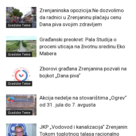
Zrenjaninska opozicija:Ne dozvolimo
da radnici u Zrenjaninu plaćaju cenu
Dana piva svojim zdravljem
Gradske Teme
Građanski preokret: Pala Studija o
proceni uticaja na životnu sredinu Eko
Mabera
Gradske Teme
Zborovi građana Zrenjanina pozvali na
bojkot „Dana piva“
Gradske Teme
Akcija nedelje na stovarištima „Ogrev“
od 31. jula do 7. avgusta
Gradske Teme
JKP „Vodovod i kanalizacija“ Zrenjanin:
Tokom toplotnog talasa racionalno