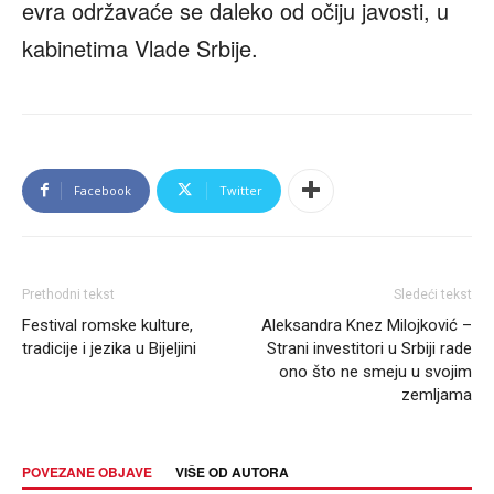
evra održavaće se daleko od očiju javosti, u
kabinetima Vlade Srbije.
Facebook
Twitter
Prethodni tekst
Sledeći tekst
Festival romske kulture,
Aleksandra Knez Milojković –
tradicije i jezika u Bijeljini
Strani investitori u Srbiji rade
ono što ne smeju u svojim
zemljama
POVEZANE OBJAVE
VIŠE OD AUTORA