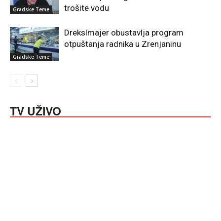
trošite vodu
Gradske Teme
Drekslmajer obustavlja program
otpuštanja radnika u Zrenjaninu
Gradske Teme
TV UŽIVO