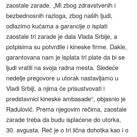
zaostale zarade. „Mi zbog zdravstvenih i
bezbednosnih razloga, zbog naših ljudi,
odlazimo kućama a garancije o isplati
zaostale tri zarade je dala Vlada Srbije, a
potpisima su potvrdile i kineske firme. Dakle,
garantovana nam je isplata tri plate da bi se
ljudi vratili na svoja radna mesta. Sledeće
nedelje pregovore u utorak nastavljamo u
Vladi Srbiji, a njima će prisustvovati i
predstavnici kineske ambasade“, objasnio je
Radulović. Prema njegovim rečima, zaostale
zarade treba da budu isplaćene do utorka,
30. avgusta. Reč je o tri lična dohotka kao i o