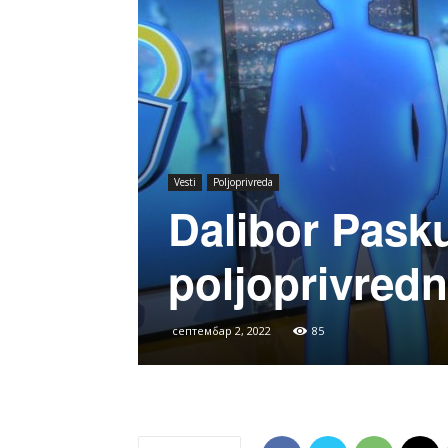
Vesti
Poljoprivreda
Dalibor Pask
poljoprivred
септембар 2, 2022
85