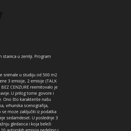
kih stanica u zemlji. Program
 se snimale u studiju od 500 m2
dene 3 emisije, 2 emisije (TALK
iju BEZ CENZURE reemitovalo je
lavije. U prilog tome govore i
e. Ono što karakteriše našu
ika, vrhunska scenografija,
 se moze zaključiti iz podatka
snije sedamdeset. U poslednje 3
žnju gledaoca i koja beleži
 10 autorskih emisija nedeljno i