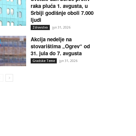
raka pluća 1. avgusta, u
Srbiji godišnje oboli 7.000
ljudi
јул 31, 2026
Zdravstvo
Akcija nedelje na
stovarištima „Ogrev“ od
31. jula do 7. avgusta
јул 31, 2026
Gradske Teme