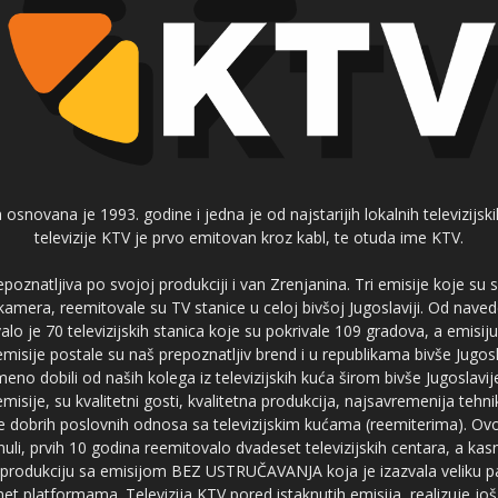
 osnovana je 1993. godine i jedna je od najstarijih lokalnih televizijs
televizije KTV je prvo emitovan kroz kabl, te otuda ime KTV.
poznatljiva po svojoj produkciji i van Zrenjanina. Tri emisije koje su
 kamera, reemitovale su TV stanice u celoj bivšoj Jugoslaviji. Od nave
je 70 televizijskih stanica koje su pokrivale 109 gradova, a emis
 emisije postale su naš prepoznatljiv brend i u republikama bivše Jugos
no dobili od naših kolega iz televizijskih kuća širom bivše Jugoslavij
misije, su kvalitetni gosti, kvalitetna produkcija, najsavremenija tehn
e dobrih poslovnih odnosa sa televizijskim kućama (reemiterima). Ovo
li, prvih 10 godina reemitovalo dvadeset televizijskih centara, a ka
produkciju sa emisijom BEZ USTRUČAVANJA koja je izazvala veliku pa
net platformama. Televizija KTV pored istaknutih emisija, realizuje još