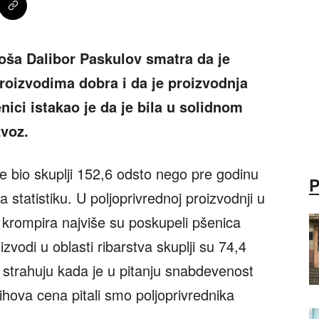
toša Dalibor Paskulov smatra da je
oizvodima dobra i da je proizvodnja
nici istakao je da je bila u solidnom
zvoz.
ne bio skuplji 152,6 odsto nego pre godinu
 statistiku. U poljoprivrednoj proizvodnji u
 krompira najviše su poskupeli pšenica
izvodi u oblasti ribarstva skuplji su 74,4
a strahuju kada je u pitanju snabdevenost
jihova cena pitali smo poljoprivrednika