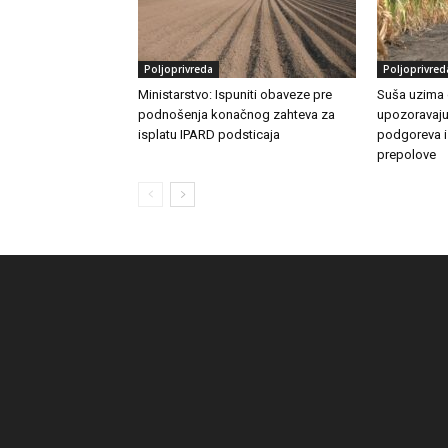
Poljoprivreda
Poljoprivred
Ministarstvo: Ispuniti obaveze pre
Suša uzima 
podnošenja konačnog zahteva za
upozoravaju
isplatu IPARD podsticaja
podgoreva i
prepolove