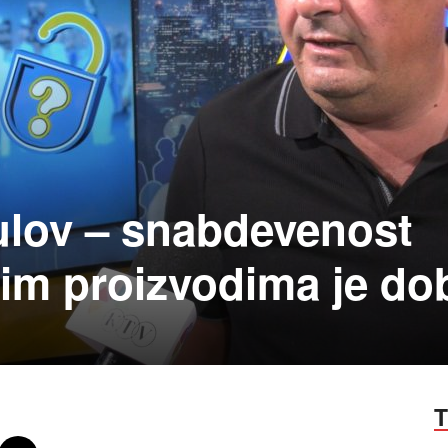
ulov – snabdevenost
nim proizvodima je do
T