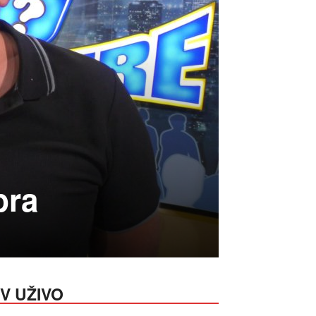
bra
V UŽIVO