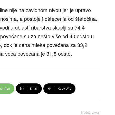
ne nije na zavidnom nivou jer je upravo
inosima, a postoje i oštećenja od štetočina.
odi u oblasti ribarstva skuplji su 74,4
u povećane su za nešto više od 40 odsto u
e, dok je cena mleka povećana za 33,2
a voća povećana je 31,8 odsto.
atsApp
Email
Copy URL
Sledeći tekst