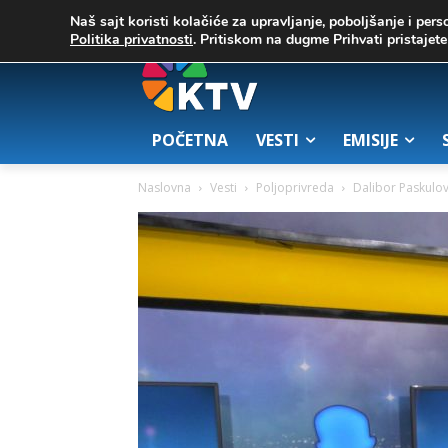
C
02. август 2026.
32.1
Zrenjanin
Naš sajt koristi kolačiće za upravljanje, poboljšanje i pers
Politika privatnosti
. Pritiskom na dugme Prihvati pristaje
POČETNA
VESTI
EMISIJE
Naslovna
Vesti
Poljoprivreda
Dalibor Paskulo