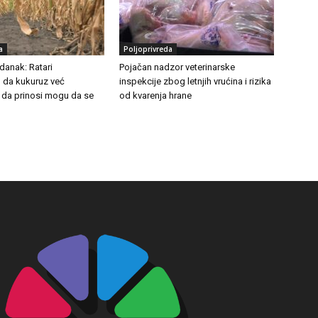
a
Poljoprivreda
danak: Ratari
Pojačan nadzor veterinarske
 da kukuruz već
inspekcije zbog letnjih vrućina i rizika
 da prinosi mogu da se
od kvarenja hrane