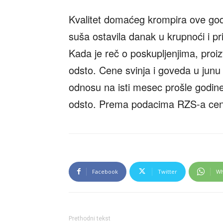
Kvalitet domaćeg krompira ove godi
suša ostavila danak u krupnoći i pr
Kada je reč o poskupljenjima, proizv
odsto. Cene svinja i goveda u jun
odnosu na isti mesec prošle godin
odsto. Prema podacima RZS-a cen
Facebook
Twitter
Wh
Prethodni tekst