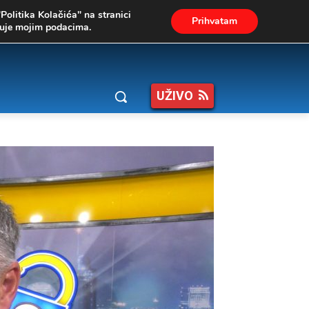
"Politika Kolačića" na stranici
Prihvatam
ukuje mojim podacima.
UŽIVO