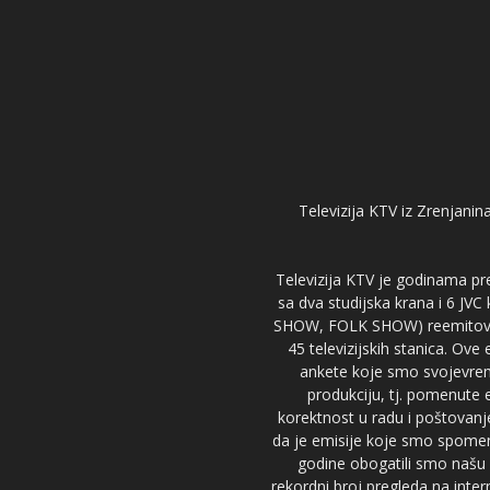
Televizija KTV iz Zrenjanina
Televizija KTV je godinama pre
sa dva studijska krana i 6 JVC
SHOW, FOLK SHOW) reemitovalo 
45 televizijskih stanica. Ove
ankete koje smo svojevreme
produkciju, tj. pomenute e
korektnost u radu i poštovanj
da je emisije koje smo spomenu
godine obogatili smo našu 
rekordni broj pregleda na inter