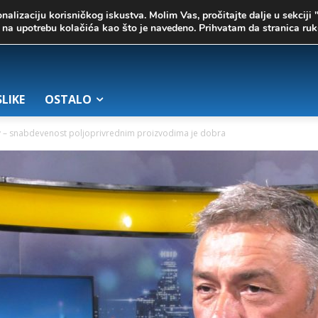
onalizaciju korisničkog iskustva. Molim Vas, pročitajte dalje u sekciji 
te na upotrebu kolačića kao što je navedeno. Prihvatam da stranica r
SLIKE
OSTALO
v – snabdevenost poljoprivrednim proizvodima je dobra