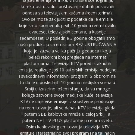
najsavremenija tehnika, vrhunska scenografija,
korektnost u radu i poštovanje dobrih poslovnih
odnosa sa televizijskim kućama (reemiterima).
Ovo se moze zaključiti iz podatka da je emisije
koje smo spomenuli, prvih 10 godina reemitovalo
dvadeset televizijskih centara, a kasnije
sedamdeset. U poslednje 3 godine obogatili smo
našu produkciju sa emisijom BEZ USTRUČAVANJA
koja je izazvala veliku pažnju gledaoca i koja
beleži rekordni broj pregleda na internet
platformama. Televizija KTV pored istaknutih
emisija, realizuje još 10 autorskih emisija nedeljno
i svakodnevni informativni program. S obzirom na
to da je u poslednjih 10 godina medijska scena u
Srbiji u izuzetno lošem stanju, da su mnoge
kolege zatvorile svoje medijske kuće, televizija
KTV ne daje više emisije iz sopstvene produkcije
na reemitovanje, ali se danas KTV televizija gleda
putem SBB kablovske mreže u celoj Srbiji, a
putem NET TV PLUS platforme u celom svetu.
Osim kablovskog emitovanja televizija KTV
emituje i terestrijalno svoj program i na taj način