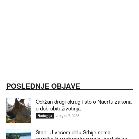
POSLEDNJE OBJAVE
Održan drugi okrugli sto o Nacrtu zakona
o dobrobiti životinja
август 7, 2026
Ekologija
Štab: U većem delu Srbije nema
restrikcija vodosnabdevanja, apel da se