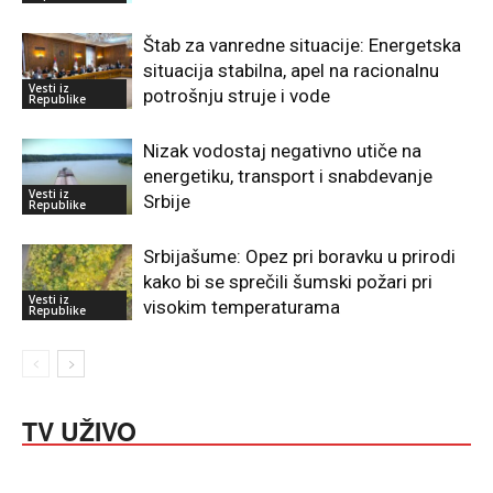
Štab za vanredne situacije: Energetska
situacija stabilna, apel na racionalnu
Vesti iz
potrošnju struje i vode
Republike
Nizak vodostaj negativno utiče na
energetiku, transport i snabdevanje
Vesti iz
Srbije
Republike
Srbijašume: Opez pri boravku u prirodi
kako bi se sprečili šumski požari pri
Vesti iz
visokim temperaturama
Republike
TV UŽIVO