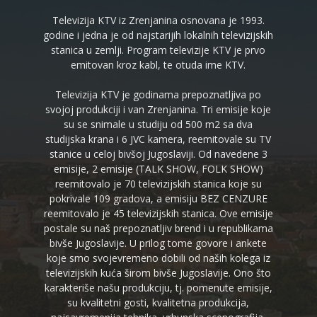
Televizija KTV iz Zrenjanina osnovana je 1993.
godine i jedna je od najstarijih lokalnih televizijskih
stanica u zemlji. Program televizije KTV je prvo
emitovan kroz kabl, te otuda ime KTV.
Televizija KTV je godinama prepoznatljiva po
svojoj produkciji i van Zrenjanina. Tri emisije koje
su se snimale u studiju od 500 m2 sa dva
studijska krana i 6 JVC kamera, reemitovale su TV
stanice u celoj bivšoj Jugoslaviji. Od navedene 3
emisije, 2 emisije (TALK SHOW, FOLK SHOW)
reemitovalo je 70 televizijskih stanica koje su
pokrivale 109 gradova, a emisiju BEZ CENZURE
reemitovalo je 45 televizijskih stanica. Ove emisije
postale su naš prepoznatljiv brend i u republikama
bivše Jugoslavije. U prilog tome govore i ankete
koje smo svojevremeno dobili od naših kolega iz
televizijskih kuća širom bivše Jugoslavije. Ono što
karakteriše našu produkciju, tj. pomenute emisije,
su kvalitetni gosti, kvalitetna produkcija,