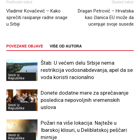
Prethodni tekst
Sledeći tekst
Vladimir Kovačević – Kako
Dragan Petrović – Hrvatska
sprečiti rasipanje radne snage
kao članica EU može da
u Srbiji
ucenjuje svoje susede
POVEZANE OBJAVE
VIŠE OD AUTORA
Štab: U većem delu Srbije nema
restrikcija vodosnabdevanja, apel da se
Vesti iz
voda koristi racionalno
Republike
Donete dodatne mere za sprečavanje
posledica nepovoljnih vremenskih
Vesti iz
uslova
Republike
Požari na više lokacija: Najteže u
Ibarskoj klisuri, u Deliblatskoj peščari
Vesti iz
mirnije
Republike