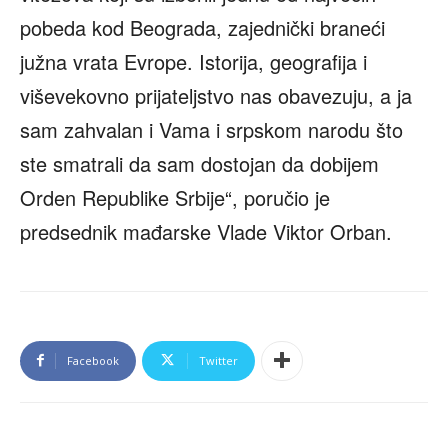
pobeda kod Beograda, zajednički braneći
južna vrata Evrope. Istorija, geografija i
viševekovno prijateljstvo nas obavezuju, a ja
sam zahvalan i Vama i srpskom narodu što
ste smatrali da sam dostojan da dobijem
Orden Republike Srbije“, poručio je
predsednik mađarske Vlade Viktor Orban.
Facebook
Twitter