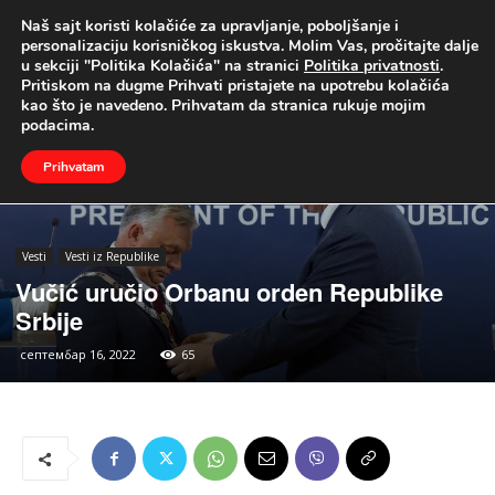
Naš sajt koristi kolačiće za upravljanje, poboljšanje i
UŽIVO
personalizaciju korisničkog iskustva. Molim Vas, pročitajte dalje
u sekciji "Politika Kolačića" na stranici
Politika privatnosti
.
Naslovna
Vesti
Vesti iz Republike
Pritiskom na dugme Prihvati pristajete na upotrebu kolačića
kao što je navedeno. Prihvatam da stranica rukuje mojim
podacima.
Prihvatam
Vesti
Vesti iz Republike
Vučić uručio Orbanu orden Republike
Srbije
септембар 16, 2022
65