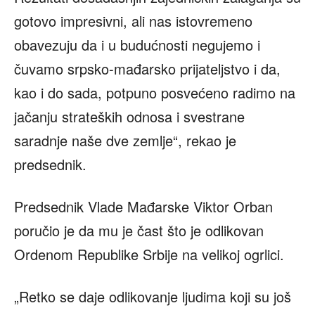
gotovo impresivni, ali nas istovremeno
obavezuju da i u budućnosti negujemo i
čuvamo srpsko-mađarsko prijateljstvo i da,
kao i do sada, potpuno posvećeno radimo na
jačanju strateških odnosa i svestrane
saradnje naše dve zemlje“, rekao je
predsednik.
Predsednik Vlade Mađarske Viktor Orban
poručio je da mu je čast što je odlikovan
Ordenom Republike Srbije na velikoj ogrlici.
„Retko se daje odlikovanje ljudima koji su još