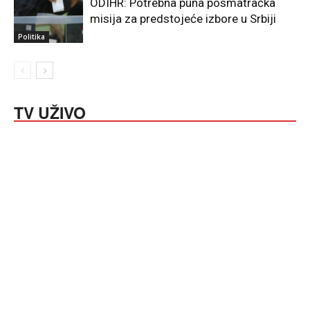
ODIHR: Potrebna puna posmatračka
misija za predstojeće izbore u Srbiji
Politika
TV UŽIVO