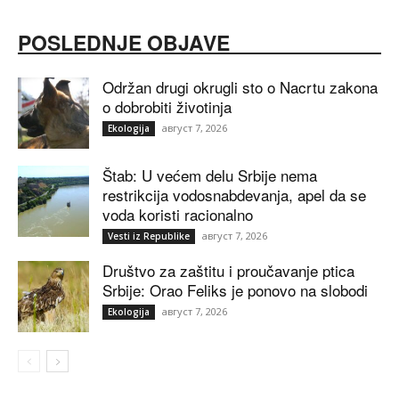
POSLEDNJE OBJAVE
Održan drugi okrugli sto o Nacrtu zakona
o dobrobiti životinja
август 7, 2026
Ekologija
Štab: U većem delu Srbije nema
restrikcija vodosnabdevanja, apel da se
voda koristi racionalno
август 7, 2026
Vesti iz Republike
Društvo za zaštitu i proučavanje ptica
Srbije: Orao Feliks je ponovo na slobodi
август 7, 2026
Ekologija