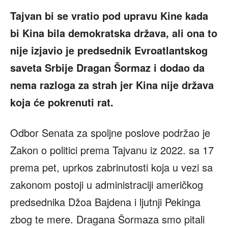
Tajvan bi se vratio pod upravu Kine kada
bi Kina bila demokratska država, ali ona to
nije izjavio je predsednik Evroatlantskog
saveta Srbije Dragan Šormaz i dodao da
nema razloga za strah jer Kina nije država
koja će pokrenuti rat.
Odbor Senata za spoljne poslove podržao je
Zakon o politici prema Tajvanu iz 2022. sa 17
prema pet, uprkos zabrinutosti koja u vezi sa
zakonom postoji u administraciji američkog
predsednika Džoa Bajdena i ljutnji Pekinga
zbog te mere. Dragana Šormaza smo pitali