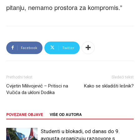
pitanju, nemamo prostora za kompromis.”
Facebook
Twitter
Prethodni tekst
Sledeći tekst
Cvijetin Milivojević – Pritisci na
Kako se skladišti lešnik?
Vučića da ukloni Dodika
POVEZANE OBJAVE
VIŠE OD AUTORA
Studenti u blokadi, od danas do 9.
avgusta organizuju razgovore s