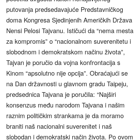
putovanja predsedavajuće Predstavničkog
doma Kongresa Sjedinjenih Američkih Država
Nensi Pelosi Tajvanu. Ističući da “nema mesta
za kompromis” o “nacionalnom suverenitetu i
slobodnom i demokratskom načinu života”,
Tajvan je poručio da vojna konfrontacija s
Kinom “apsolutno nije opcija”. Obraćajući se
na Dan državnosti u glavnom gradu Taipeju,
predsednica Tajvana je poručila: “Najširi
konsenzus među narodom Tajvana i našim
raznim političkim strankama je da moramo
braniti naš nacionalni suverenitet i naš
slobodan i demokratski način života. Po ovom