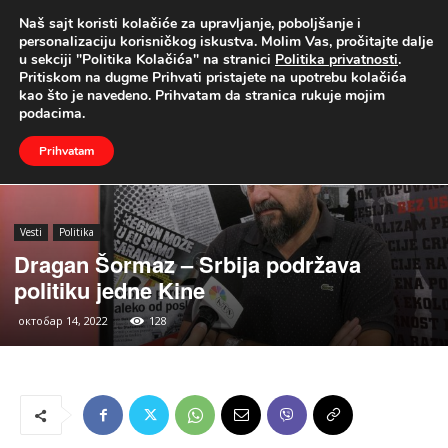
Naš sajt koristi kolačiće za upravljanje, poboljšanje i
UŽIVO
personalizaciju korisničkog iskustva. Molim Vas, pročitajte dalje
u sekciji "Politika Kolačića" na stranici
Politika privatnosti
.
Naslovna
Vesti
Politika
Pritiskom na dugme Prihvati pristajete na upotrebu kolačića
kao što je navedeno. Prihvatam da stranica rukuje mojim
podacima.
Prihvatam
Vesti
Politika
Dragan Šormaz – Srbija podržava
politiku jedne Kine
октобар 14, 2022
128