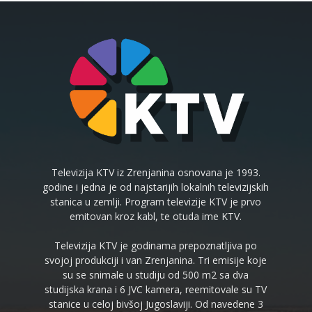
Televizija KTV iz Zrenjanina osnovana je 1993.
godine i jedna je od najstarijih lokalnih televizijskih
stanica u zemlji. Program televizije KTV je prvo
emitovan kroz kabl, te otuda ime KTV.
Televizija KTV je godinama prepoznatljiva po
svojoj produkciji i van Zrenjanina. Tri emisije koje
su se snimale u studiju od 500 m2 sa dva
studijska krana i 6 JVC kamera, reemitovale su TV
stanice u celoj bivšoj Jugoslaviji. Od navedene 3