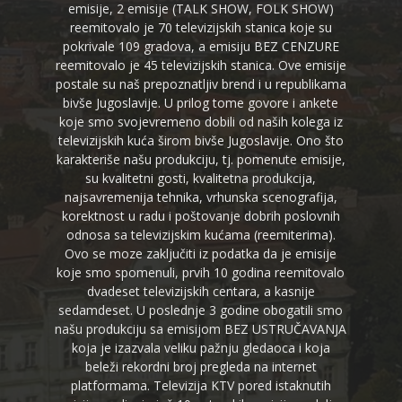
emisije, 2 emisije (TALK SHOW, FOLK SHOW)
reemitovalo je 70 televizijskih stanica koje su
pokrivale 109 gradova, a emisiju BEZ CENZURE
reemitovalo je 45 televizijskih stanica. Ove emisije
postale su naš prepoznatljiv brend i u republikama
bivše Jugoslavije. U prilog tome govore i ankete
koje smo svojevremeno dobili od naših kolega iz
televizijskih kuća širom bivše Jugoslavije. Ono što
karakteriše našu produkciju, tj. pomenute emisije,
su kvalitetni gosti, kvalitetna produkcija,
najsavremenija tehnika, vrhunska scenografija,
korektnost u radu i poštovanje dobrih poslovnih
odnosa sa televizijskim kućama (reemiterima).
Ovo se moze zaključiti iz podatka da je emisije
koje smo spomenuli, prvih 10 godina reemitovalo
dvadeset televizijskih centara, a kasnije
sedamdeset. U poslednje 3 godine obogatili smo
našu produkciju sa emisijom BEZ USTRUČAVANJA
koja je izazvala veliku pažnju gledaoca i koja
beleži rekordni broj pregleda na internet
platformama. Televizija KTV pored istaknutih