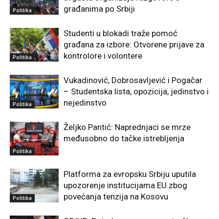
građanima po Srbiji
Politika
Studenti u blokadi traže pomoć
građana za izbore: Otvorene prijave za
kontrolore i volontere
Politika
Vukadinović, Dobrosavljević i Pogačar
– Studentska lista, opozicija, jedinstvo i
nejedinstvo
Politika
Željko Pantić: Naprednjaci se mrze
međusobno do tačke istrebljenja
Politika
Platforma za evropsku Srbiju uputila
upozorenje institucijama EU zbog
povećanja tenzija na Kosovu
Politika