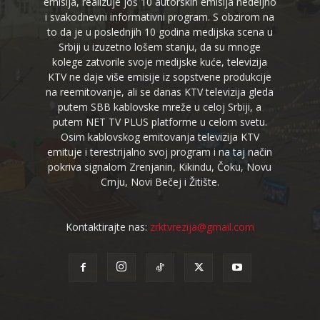
emisija, realizuje još 10 autorskih emisija nedeljno
i svakodnevni informativni program. S obzirom na
to da je u poslednjih 10 godina medijska scena u
Srbiji u izuzetno lošem stanju, da su mnoge
kolege zatvorile svoje medijske kuće, televizija
KTV ne daje više emisije iz sopstvene produkcije
na reemitovanje, ali se danas KTV televizija gleda
putem SBB kablovske mreže u celoj Srbiji, a
putem NET TV PLUS platforme u celom svetu.
Osim kablovskog emitovanja televizija KTV
emituje i terestrijalno svoj program i na taj način
pokriva signalom Zrenjanin, Kikindu, Čoku, Novu
Crnju, Novi Bečej i Žitište.
Kontaktirajte nas:
zrktvrezija@gmail.com