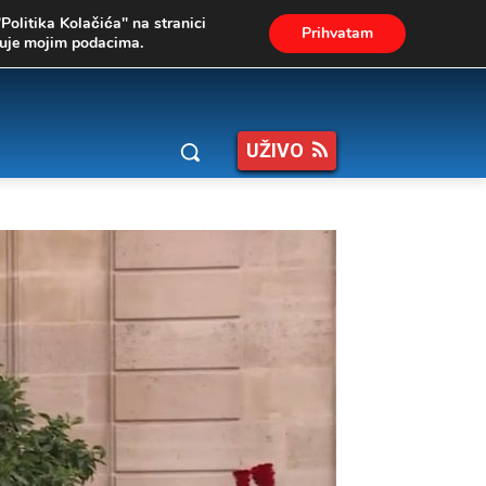
"Politika Kolačića" na stranici
Prihvatam
ukuje mojim podacima.
UŽIVO