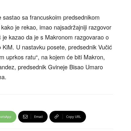
če sastao sa francuskoim predsednikom
ako je rekao, imao najsadržajniji razgovor
ć je kazao da je s Makronom razgovarao o
 KiM. U nastavku posete, predsednik Vučić
am uprkos ratu“, na kojem će biti Makron,
nandez, predsednik Gvineje Bisao Umaro
ma.
atsApp
Email
Copy URL