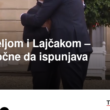
eljom i Lajčakom –
očne da ispunjava
T