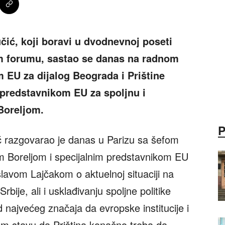
čić, koji boravi u dvodnevnoj poseti
m forumu, sastao se danas na radnom
 EU za dijalog Beograda i Prištine
predstavnikom EU za spoljnu i
Boreljom.
ć razgovarao je danas u Parizu sa šefom
m Boreljom i specijalnim predstavnikom EU
slavom Lajčakom o aktuelnoj situaciji na
bije, ali i usklađivanju spoljne politike
 najvećeg značaja da evropske institucije i
om stavu da Priština konačno treba da