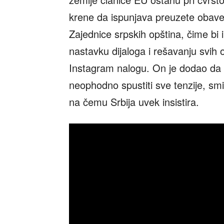
krene da ispunjava preuzete obavez
Zajednice srpskih opština, čime bi 
nastavku dijaloga i rešavanju svih 
Instagram nalogu. On je dodao da 
neophodno spustiti sve tenzije, smir
na čemu Srbija uvek insistira.