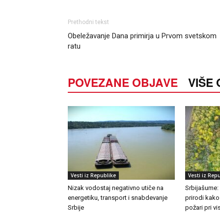
Prethodni tekst
Obeležavanje Dana primirja u Prvom svetskom
ratu
POVEZANE OBJAVE
VIŠE
Vesti iz Republike
Vesti iz Rep
Nizak vodostaj negativno utiče na
Srbijašume:
energetiku, transport i snabdevanje
prirodi kako
Srbije
požari pri 