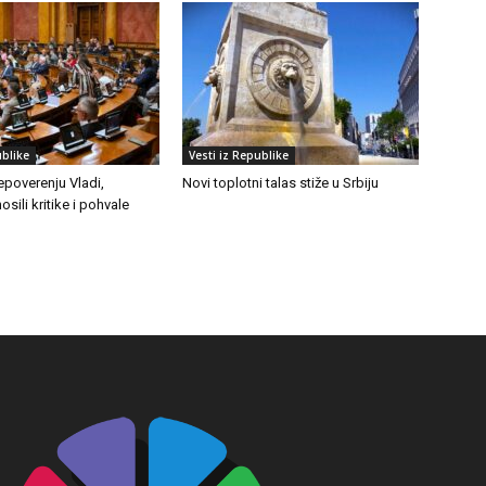
ublike
Vesti iz Republike
epoverenju Vladi,
Novi toplotni talas stiže u Srbiju
osili kritike i pohvale