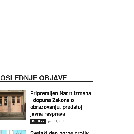
POSLEDNJE OBJAVE
Pripremljen Nacrt izmena
i dopuna Zakona o
obrazovanju, predstoji
javna rasprava
јул 31, 2026
Društvo
Svetski dan borbe protiv