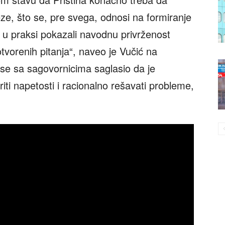
e, što se, pre svega, odnosi na formiranje
i u praksi pokazali navodnu privrženost
otvorenih pitanja“, naveo je Vučić na
se sa sagovornicima saglasio da je
iti napetosti i racionalno rešavati probleme,