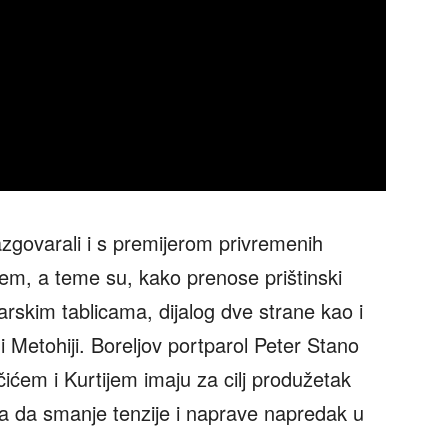
azgovarali i s premijerom privremenih
tijem, a teme su, kako prenose prištinski
tarskim tablicama, dijalog dve strane kao i
 i Metohiji. Boreljov portparol Peter Stano
čićem i Kurtijem imaju za cilj produžetak
 da smanje tenzije i naprave napredak u