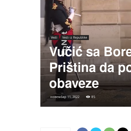
Vesti
Vesti iz Republike
Vučić sa Bor
Priština da p
obaveze
новембар 11, 2022
85