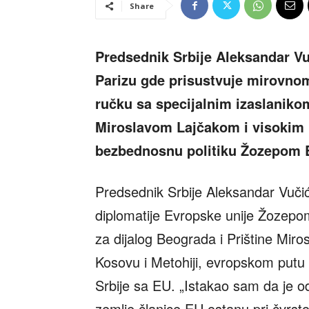
Share
Predsednik Srbije Aleksandar Vu
Parizu gde prisustvuje mirovno
ručku sa specijalnim izaslanikom
Miroslavom Lajčakom i visokim 
bezbednosnu politiku Žozepom 
Predsednik Srbije Aleksandar Vuči
diplomatije Evropske unije Žozepo
za dijalog Beograda i Prištine Miro
Kosovu i Metohiji, evropskom putu Sr
Srbije sa EU. „Istakao sam da je od
zemlje članice EU ostanu pri čvrst