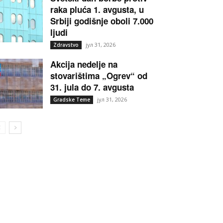
raka pluća 1. avgusta, u
Srbiji godišnje oboli 7.000
ljudi
јул 31, 2026
Zdravstvo
Akcija nedelje na
stovarištima „Ogrev“ od
31. jula do 7. avgusta
јул 31, 2026
Gradske Teme