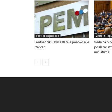
Vesti iz Republike
Vesti iz Rep
Predsednik Saveta REM-a ponovo nije
Sednica o n
izabran
poslanici izn
ministrima