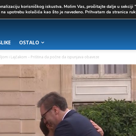
onalizaciju korisničkog iskustva. Molim Vas, pročitajte dalje u sekciji 
te na upotrebu kolačića kao što je navedeno. Prihvatam da stranica r
SLIKE
OSTALO
eljom i Lajčakom – Priština da počne da ispunjava obaveze