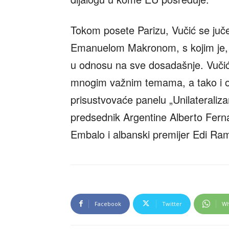
Tokom posete Parizu, Vučić se ju
Emanuelom Makronom, s kojim je, k
u odnosu na sve dosadašnje. Vuči
mnogim važnim temama, a tako i o
prisustvovaće panelu „Unilateraliz
predsednik Argentine Alberto Fer
Embalo i albanski premijer Edi Ra
Facebook
Twitter
Wh