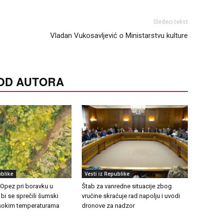
Sledeći tekst
Vladan Vukosavljević o Ministarstvu kulture
 OD AUTORA
ublike
Vesti iz Republike
 Opez pri boravku u
Štab za vanredne situacije zbog
 bi se sprečili šumski
vrućine skraćuje rad napolju i uvodi
visokim temperaturama
dronove za nadzor