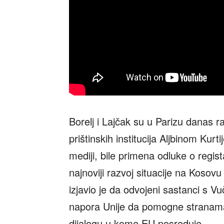
Borelj i Lajčak su u Parizu danas r
prištinskih institucija Aljbinom Kur
mediji, bile primena odluke o regis
najnoviji razvoj situacije na Kosovu
izjavio je da odvojeni sastanci s Vu
napora Unije da pomogne stranama
dijalogu u kome EU posreduje.