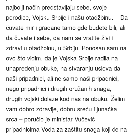
najbolji način predstavljaju sebe, svoje
porodice, Vojsku Srbije i našu otadžbinu. – Da
čuvate mir i građane tamo gde budete bili, ali
da čuvate i sebe, da nam se vratite živi i
zdravi u otadžbinu, u Srbiju. Ponosan sam na
ovo što vidim, da je Vojska Srbije radila na
unapređenju obuke, na stvaranju uslova da
naši pripadnici, ali ne samo naši pripadnici,
nego pripadnici i drugih oružanih snaga,
drugih vojski dolaze kod nas na obuku. Želim
vam dobro zdravlje, dobru sreću i junačka
srca – poručio je ministar Vučević
pripadnicima Voda za zaštitu snaga koji će na