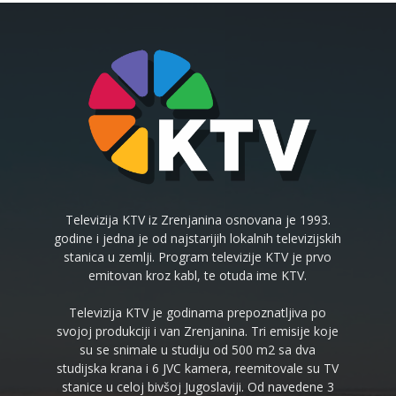
Televizija KTV iz Zrenjanina osnovana je 1993.
godine i jedna je od najstarijih lokalnih televizijskih
stanica u zemlji. Program televizije KTV je prvo
emitovan kroz kabl, te otuda ime KTV.
Televizija KTV je godinama prepoznatljiva po
svojoj produkciji i van Zrenjanina. Tri emisije koje
su se snimale u studiju od 500 m2 sa dva
studijska krana i 6 JVC kamera, reemitovale su TV
stanice u celoj bivšoj Jugoslaviji. Od navedene 3