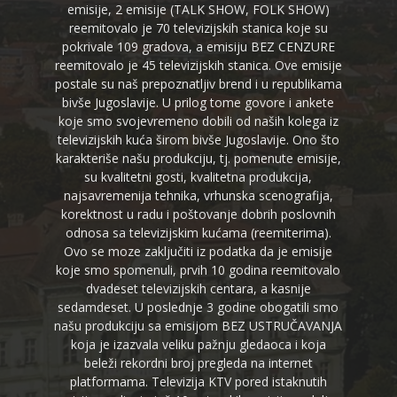
emisije, 2 emisije (TALK SHOW, FOLK SHOW)
reemitovalo je 70 televizijskih stanica koje su
pokrivale 109 gradova, a emisiju BEZ CENZURE
reemitovalo je 45 televizijskih stanica. Ove emisije
postale su naš prepoznatljiv brend i u republikama
bivše Jugoslavije. U prilog tome govore i ankete
koje smo svojevremeno dobili od naših kolega iz
televizijskih kuća širom bivše Jugoslavije. Ono što
karakteriše našu produkciju, tj. pomenute emisije,
su kvalitetni gosti, kvalitetna produkcija,
najsavremenija tehnika, vrhunska scenografija,
korektnost u radu i poštovanje dobrih poslovnih
odnosa sa televizijskim kućama (reemiterima).
Ovo se moze zaključiti iz podatka da je emisije
koje smo spomenuli, prvih 10 godina reemitovalo
dvadeset televizijskih centara, a kasnije
sedamdeset. U poslednje 3 godine obogatili smo
našu produkciju sa emisijom BEZ USTRUČAVANJA
koja je izazvala veliku pažnju gledaoca i koja
beleži rekordni broj pregleda na internet
platformama. Televizija KTV pored istaknutih