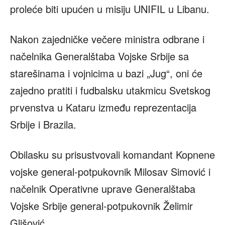
proleće biti upućen u misiju UNIFIL u Libanu.
Nakon zajedničke večere ministra odbrane i
načelnika Generalštaba Vojske Srbije sa
starešinama i vojnicima u bazi „Jug“, oni će
zajedno pratiti i fudbalsku utakmicu Svetskog
prvenstva u Kataru između reprezentacija
Srbije i Brazila.
Obilasku su prisustvovali komandant Kopnene
vojske general-potpukovnik Milosav Simović i
načelnik Operativne uprave Generalštaba
Vojske Srbije general-potpukovnik Želimir
Glišović.