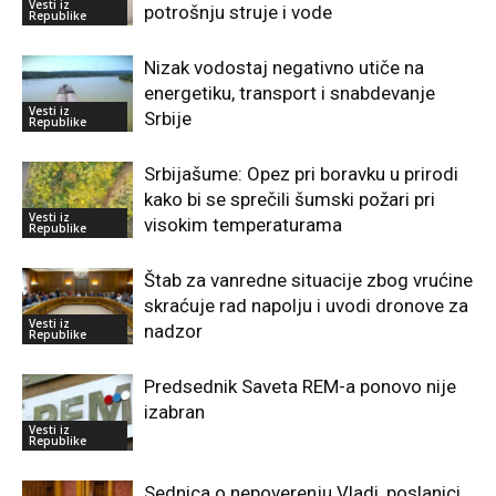
Vesti iz
potrošnju struje i vode
Republike
Nizak vodostaj negativno utiče na
energetiku, transport i snabdevanje
Vesti iz
Srbije
Republike
Srbijašume: Opez pri boravku u prirodi
kako bi se sprečili šumski požari pri
Vesti iz
visokim temperaturama
Republike
Štab za vanredne situacije zbog vrućine
skraćuje rad napolju i uvodi dronove za
Vesti iz
nadzor
Republike
Predsednik Saveta REM-a ponovo nije
izabran
Vesti iz
Republike
Sednica o nepoverenju Vladi, poslanici