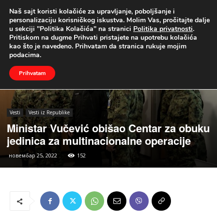
Naš sajt koristi kolačiće za upravljanje, poboljšanje i
UŽIVO
personalizaciju korisničkog iskustva. Molim Vas, pročitajte dalje
u sekciji "Politika Kolačića" na stranici
Politika privatnosti
.
Naslovna
Vesti
Vesti iz Republike
Pritiskom na dugme Prihvati pristajete na upotrebu kolačića
kao što je navedeno. Prihvatam da stranica rukuje mojim
podacima.
Prihvatam
Vesti
Vesti iz Republike
Ministar Vučević obišao Centar za obuku
jedinica za multinacionalne operacije
новембар 25, 2022
152