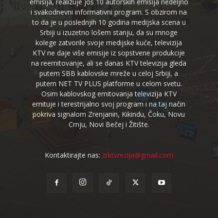
emisija, realizuje još 10 autorskih emisija nedeljno
i svakodnevni informativni program. S obzirom na
to da je u poslednjih 10 godina medijska scena u
Srbiji u izuzetno lošem stanju, da su mnoge
kolege zatvorile svoje medijske kuće, televizija
KTV ne daje više emisije iz sopstvene produkcije
na reemitovanje, ali se danas KTV televizija gleda
putem SBB kablovske mreže u celoj Srbiji, a
putem NET TV PLUS platforme u celom svetu.
Osim kablovskog emitovanja televizija KTV
emituje i terestrijalno svoj program i na taj način
pokriva signalom Zrenjanin, Kikindu, Čoku, Novu
Crnju, Novi Bečej i Žitište.
Kontaktirajte nas:
zrktvrezija@gmail.com