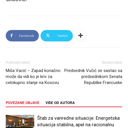
Facebook
Twitter
Prethodni tekst
Sledeći tekst
Miša Vacić – Zapad konačno
Predsednik Vučić se sastao sa
može da vidi ko je kriv za
predsednikom Senata
celokupno stanje na Kosovu
Republike Francuske
POVEZANE OBJAVE
VIŠE OD AUTORA
Štab za vanredne situacije: Energetska
situacija stabilna, apel na racionalnu