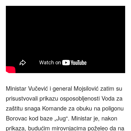
Ministar Vučević i general Mojsilović zatim su
prisustvovali prikazu osposobljenosti Voda za
zaštitu snaga Komande za obuku na poligonu
Borovac kod baze „Jug“. Ministar je, nakon
prikaza, budućim mirovnjacima poželeo da na