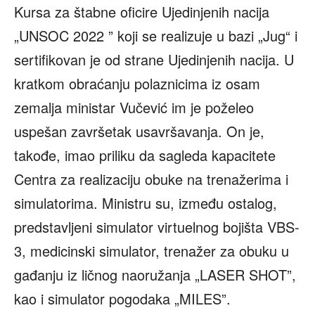
Kursa za štabne oficire Ujedinjenih nacija
„UNSOC 2022 ” koji se realizuje u bazi „Jug“ i
sertifikovan je od strane Ujedinjenih nacija. U
kratkom obraćanju polaznicima iz osam
zemalja ministar Vučević im je poželeo
uspešan završetak usavršavanja. On je,
takođe, imao priliku da sagleda kapacitete
Centra za realizaciju obuke na trenažerima i
simulatorima. Ministru su, između ostalog,
predstavljeni simulator virtuelnog bojišta VBS-
3, medicinski simulator, trenažer za obuku u
gađanju iz ličnog naoružanja „LASER SHOT”,
kao i simulator pogodaka „MILES”.