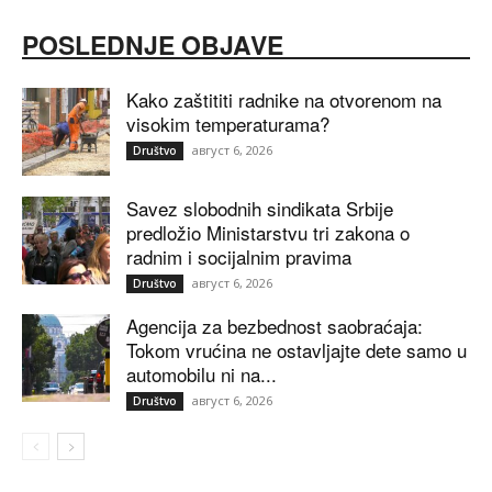
POSLEDNJE OBJAVE
Kako zaštititi radnike na otvorenom na
visokim temperaturama?
август 6, 2026
Društvo
Savez slobodnih sindikata Srbije
predložio Ministarstvu tri zakona o
radnim i socijalnim pravima
август 6, 2026
Društvo
Agencija za bezbednost saobraćaja:
Tokom vrućina ne ostavljajte dete samo u
automobilu ni na...
август 6, 2026
Društvo