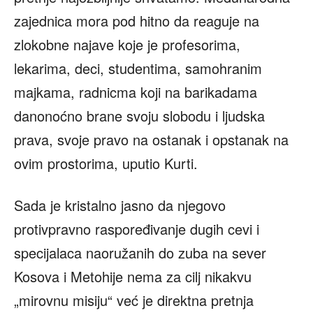
zajednica mora pod hitno da reaguje na
zlokobne najave koje je profesorima,
lekarima, deci, studentima, samohranim
majkama, radnicma koji na barikadama
danonoćno brane svoju slobodu i ljudska
prava, svoje pravo na ostanak i opstanak na
ovim prostorima, uputio Kurti.
Sada je kristalno jasno da njegovo
protivpravno raspoređivanje dugih cevi i
specijalaca naoružanih do zuba na sever
Kosova i Metohije nema za cilj nikakvu
„mirovnu misiju“ već je direktna pretnja