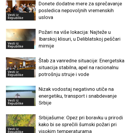
Donete dodatne mere za sprečavanje
posledica nepovoljnih vremenskih
Vesti iz
uslova
Republike
Požari na više lokacija: Najteže u
Ibarskoj klisuri, u Deliblatskoj peščari
Vesti iz
mirnije
Republike
Štab za vanredne situacije: Energetska
situacija stabilna, apel na racionalnu
Vesti iz
potrošnju struje i vode
Republike
Nizak vodostaj negativno utiče na
energetiku, transport i snabdevanje
Vesti iz
Srbije
Republike
Srbijašume: Opez pri boravku u prirodi
kako bi se sprečili šumski požari pri
Vesti iz
visokim temperaturama
Republike