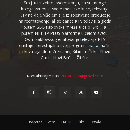
Srbiji u izuzetno lošem stanju, da su mnoge
kolege zatvorile svoje medijske kuće, televizija
KTV ne daje više emisije iz sopstvene produkcije
na reemitovanje, ali se danas KTV televizija gleda
putem SBB kablovske mreže u celoj Srbiji, a
putem NET TV PLUS platforme u celom svetu.
Osim kablovskog emitovanja televizija KTV
emituje i terestrijalno svoj program i na taj način
pokriva signalom Zrenjanin, Kikindu, Čoku, Novu
Crnju, Novi Bečej i Žitište.
Kontaktirajte nas:
zrktvrezija@gmail.com
Početna
Vesti
EMISIJE
Slike
Ostalo