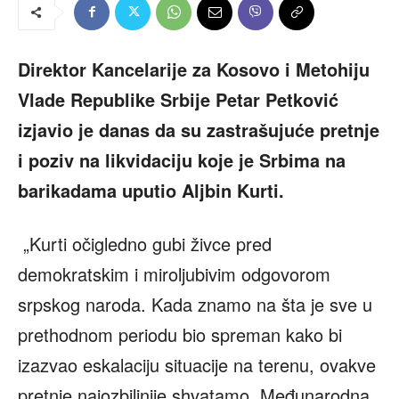
Direktor Kancelarije za Kosovo i Metohiju
Vlade Republike Srbije Petar Petković
izjavio je danas da su zastrašujuće pretnje
i poziv na likvidaciju koje je Srbima na
barikadama uputio Aljbin Kurti.
„Kurti očigledno gubi živce pred
demokratskim i miroljubivim odgovorom
srpskog naroda. Kada znamo na šta je sve u
prethodnom periodu bio spreman kako bi
izazvao eskalaciju situacije na terenu, ovakve
pretnje najozbiljnije shvatamo. Međunarodna