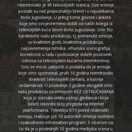
reemitovalo je 45 televizijskih stanica. Ove emisije
postale su naš prepoznatljiv brend i u republikama
bivše Jugoslavije. U prilog tome govore i ankete
koje smo svojevremeno dobili od naših kolega iz
televizijskih kuća širom bivše Jugoslavije. Ono što
karakteriše našu produkciju, tj. pomenute emisije,
su kvalitetni gosti, kvalitetna produkcija,
najsavremenija tehnika, vrhunska scenografija,
korektnost u radu i poštovanje dobrih poslovnih
odnosa sa televizijskim kućama (reemiterima).
Ovo se moze zaključiti iz podatka da je emisije
koje smo spomenuli, prvih 10 godina reemitovalo
dvadeset televizijskih centara, a kasnije
sedamdeset. U poslednje 3 godine obogatili smo
našu produkciju sa emisijom BEZ USTRUČAVANJA
koja je izazvala veliku pažnju gledaoca i koja
beleži rekordni broj pregleda na internet
platformama. Televizija KTV pored istaknutih
emisija, realizuje još 10 autorskih emisija nedeljno
i svakodnevni informativni program. S obzirom na
to da je u poslednjih 10 godina medijska scena u