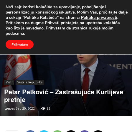
Naš sajt koristi kolačiće za upravljanje, poboljšanje i
UŽIVO
personalizaciju korisničkog iskustva. Molim Vas, pročitajte dalje
u sekciji "Politika Kolačića" na stranici
Politika privatnosti
.
Naslovna
Vesti
Vesti iz Republike
Pritiskom na dugme Prihvati pristajete na upotrebu kolačića
kao što je navedeno. Prihvatam da stranica rukuje mojim
podacima.
Prihvatam
Vesti
Vesti iz Republike
Petar Petković – Zastrašujuće Kurtijeve
pretnje
децембар 20, 2022
82