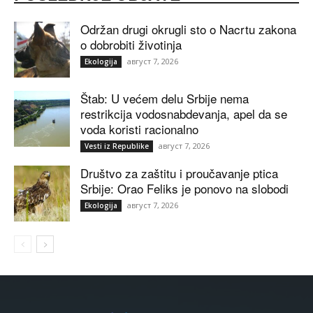
Održan drugi okrugli sto o Nacrtu zakona
o dobrobiti životinja
август 7, 2026
Ekologija
Štab: U većem delu Srbije nema
restrikcija vodosnabdevanja, apel da se
voda koristi racionalno
август 7, 2026
Vesti iz Republike
Društvo za zaštitu i proučavanje ptica
Srbije: Orao Feliks je ponovo na slobodi
август 7, 2026
Ekologija