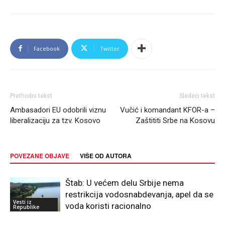
Facebook
Twitter
Prethodni tekst
Sledeći tekst
Ambasadori EU odobrili viznu
Vučić i komandant KFOR-a –
liberalizaciju za tzv. Kosovo
Zaštititi Srbe na Kosovu
POVEZANE OBJAVE
VIŠE OD AUTORA
Štab: U većem delu Srbije nema
restrikcija vodosnabdevanja, apel da se
Vesti iz
voda koristi racionalno
Republike