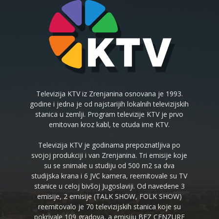
Televizija KTV iz Zrenjanina osnovana je 1993.
godine i jedna je od najstarijih lokalnih televizijskih
stanica u zemlji. Program televizije KTV je prvo
emitovan kroz kabl, te otuda ime KTV.
Televizija KTV je godinama prepoznatljiva po
svojoj produkciji i van Zrenjanina. Tri emisije koje
su se snimale u studiju od 500 m2 sa dva
studijska krana i 6 JVC kamera, reemitovale su TV
stanice u celoj bivšoj Jugoslaviji. Od navedene 3
emisije, 2 emisije (TALK SHOW, FOLK SHOW)
reemitovalo je 70 televizijskih stanica koje su
pokrivale 109 gradova, a emisiju BEZ CENZURE