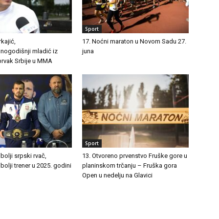
Sport
kajić,
17. Noćni maraton u Novom Sadu 27.
nogodišnji mladić iz
juna
 prvak Srbije u MMA
Sport
olji srpski rvač,
13. Otvoreno prvenstvo Fruške gore u
bolji trener u 2025. godini
planinskom trčanju – Fruška gora
Open u nedelju na Glavici