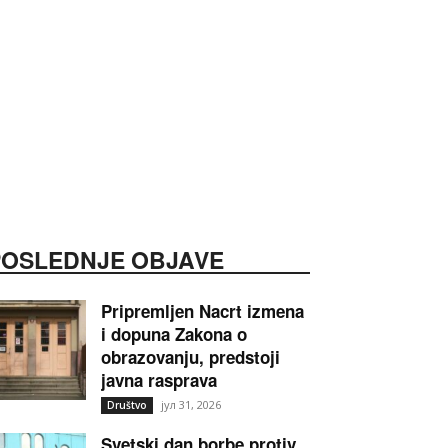
POSLEDNJE OBJAVE
Pripremljen Nacrt izmena
i dopuna Zakona o
obrazovanju, predstoji
javna rasprava
јул 31, 2026
Društvo
Svetski dan borbe protiv