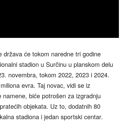
re država će tokom naredne tri godine
acionalni stadion u Surčinu u planskom delu
a 23. novembra, tokom 2022, 2023 i 2024.
iliona evra. Taj novac, vidi se iz
 namene, biće potrošen za izgradnju
 pratećih objekata. Uz to, dodatnih 80
okalna stadiona i jedan sportski centar.