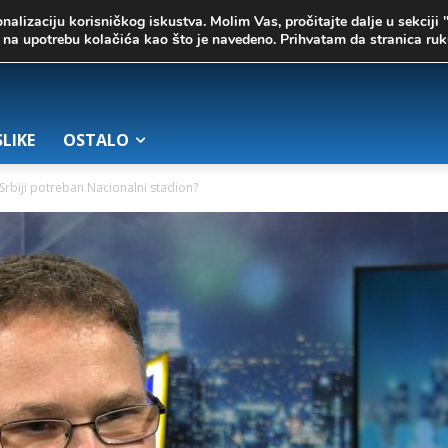
onalizaciju korisničkog iskustva. Molim Vas, pročitajte dalje u sekciji 
te na upotrebu kolačića kao što je navedeno. Prihvatam da stranica r
SLIKE
OSTALO
e Srbiji potreban Nacionalni stadion?