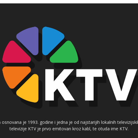
 osnovana je 1993. godine i jedna je od najstarijih lokalnih televizijs
televizije KTV je prvo emitovan kroz kabl, te otuda ime KTV.