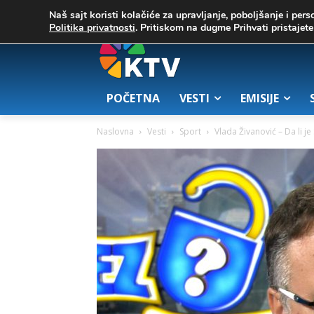
C
03. август 2026.
23.7
Zrenjanin
Naš sajt koristi kolačiće za upravljanje, poboljšanje i pers
Politika privatnosti
. Pritiskom na dugme Prihvati pristaje
POČETNA
VESTI
EMISIJE
Naslovna
Vesti
Sport
Vlada Živanović – Da li j