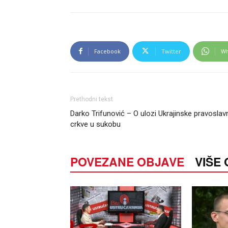
Facebook
Twitter
Wh
Prethodni tekst
Darko Trifunović – O ulozi Ukrajinske pravoslav
crkve u sukobu
POVEZANE OBJAVE
VIŠE