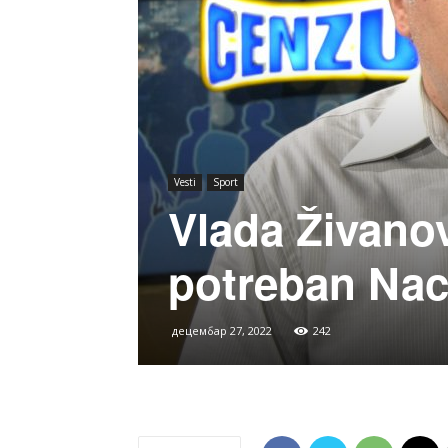
Vesti
Sport
Vlada Živanovi
potreban Nac
децембар 27, 2022
242