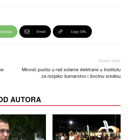
atsApp
Email
Copy URL
Sledeći tekst
ne
Mirović pustio u rad solarne elektrane u Institutu
za nizijsko šumarstvo i životnu sredinu
 OD AUTORA