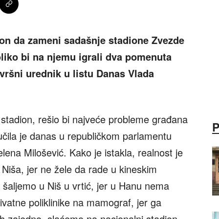
ion da zameni sadašnje stadione Zvezde
oliko bi na njemu igrali dva pomenuta
zvršni urednik u listu Danas Vlada
i stadion, rešio bi najveće probleme građana
ručila je danas u republičkom parlamentu
ena Milošević. Kako je istakla, realnost je
 Niša, jer ne žele da rade u kineskim
šaljemo u Niš u vrtić, jer u Hanu nema
ivatne poliklinike na mamograf, jer ga
h zajedno, slaćemo na nacionalni stadion