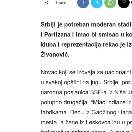
Share
Srbiji je potreban moderan stad
i Partizana i imao bi smisao u k
kluba i reprezentacija rekao je i
Živanović.
Novac koji se izdvaja za nacionaln
u svakoj opštini na jugu Srbije, po
narodna poslanica SSP-a iz Niša Jel
potupno drugačija. “Mladi odlaze iz
fabrikama. Decu iz Gadžinog Hana 
mesta, a žene iz Leskovca idu u pr
leskovačka bolnica nema. A sve nji