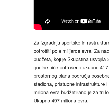
Za izgradnju sportske infrastruktu
potrošiti pola milijarde evra. Za n
budžeta, koji je Skupština usvojil
godine biće potrošeno ukupno 417 m
prostornog plana područja posebne
stadiona, pristupne infrastrukture i
miliona evra budžetirano je za tri l
Ukupno 497 miliona evra.