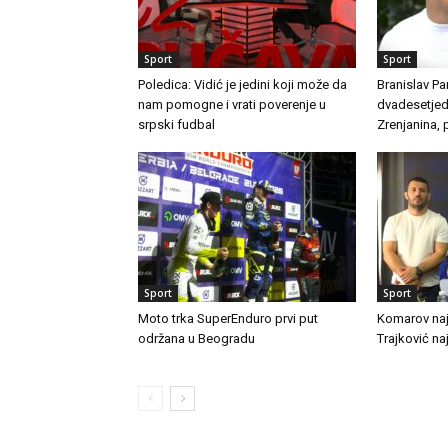
Sport
Sport
Poledica: Vidić je jedini koji može da
Branislav Par
nam pomogne i vrati poverenje u
dvadesetjed
srpski fudbal
Zrenjanina,
Sport
Sport
Moto trka SuperEnduro prvi put
Komarov najb
održana u Beogradu
Trajković naj