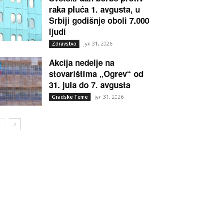
raka pluća 1. avgusta, u
Srbiji godišnje oboli 7.000
ljudi
јул 31, 2026
Zdravstvo
Akcija nedelje na
stovarištima „Ogrev“ od
31. jula do 7. avgusta
јул 31, 2026
Gradske Teme