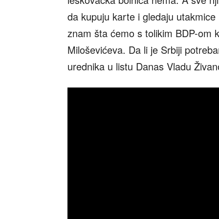
da kupuju karte i gledaju utakmice
znam šta ćemo s tolikim BDP-om kad 
Miloševićeva. Da li je Srbiji potreb
urednika u listu Danas Vladu Živan