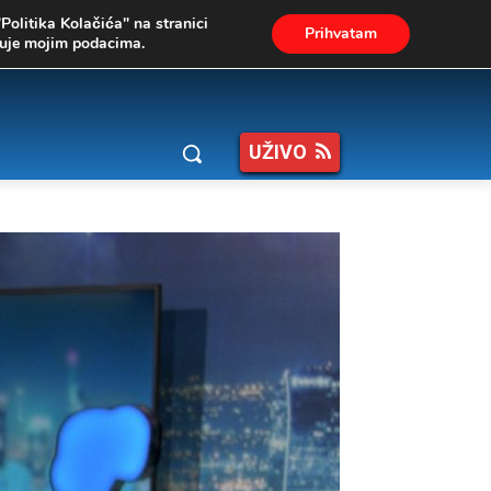
"Politika Kolačića" na stranici
Prihvatam
ukuje mojim podacima.
UŽIVO