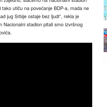
 i tako utiču na povećanje BDP-a, mada ne
jug Srbije ostaje bez ljudi”, rekla je
an Nacionalni stadion pitali smo izvršnog
ovića.