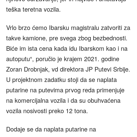
teška teretna vozila.
Vrlo brzo ćemo Ibarsku magistralu zatvoriti za
takve kamione, pre svega zbog bezbednosti.
Biće im ista cena kada idu Ibarskom kao i na
autoputu“, poručio je krajem 2021. godine
Zoran Drobnjak, vd direktora JP Putevi Srbije.
U projektnom zadatku stoji da se naplata
putarine na putevima prvog reda primenjuje
na komercijalna vozila i da su obuhvaćena
vozila nosivosti preko 12 tona.
Dodaje se da naplata putarine na