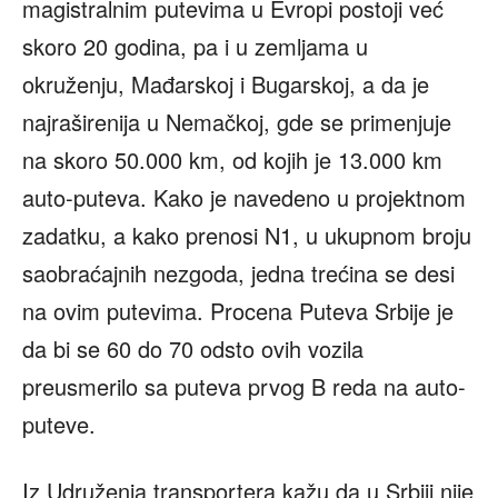
magistralnim putevima u Evropi postoji već
skoro 20 godina, pa i u zemljama u
okruženju, Mađarskoj i Bugarskoj, a da je
najraširenija u Nemačkoj, gde se primenjuje
na skoro 50.000 km, od kojih je 13.000 km
auto-puteva. Kako je navedeno u projektnom
zadatku, a kako prenosi N1, u ukupnom broju
saobraćajnih nezgoda, jedna trećina se desi
na ovim putevima. Procena Puteva Srbije je
da bi se 60 do 70 odsto ovih vozila
preusmerilo sa puteva prvog B reda na auto-
puteve.
Iz Udruženja transportera kažu da u Srbiji nije