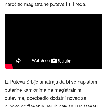
naročitio magistralne puteve I i II reda.
Iz Puteva Srbije smatraju da bi se naplatom
putarine kamionima na magistralnim
putevima, obezbedio dodatni novac za
njihovo održavanje, jer ih najviše i uništavaju