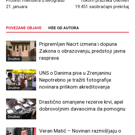
Protest frilensera u Beogradu
Tokom praznika otkriven
21. januara
19.451 saobraćajni prekršaj
POVEZANE OBJAVE
VIŠE OD AUTORA
Pripremljen Nacrt izmena i dopuna
Zakona o obrazovanju, predstoji javna
rasprava
Društvo
UNS o Danima piva u Zrenjaninu:
Nepotrebno je tražiti fotografije
novinara prilikom akreditovanja
Društvo
Drastično smanjene rezerve krvi, apel
dobrovoljnim davaocima da pomognu
Društvo
Veran Matić – Novinari razmišljaju o