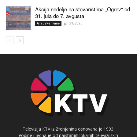
Akcija nedelje na stovarištima „Ogrev“ od
31. jula do 7. avgusta
јул 31, 2026
Gradske Teme
Televizija KTV iz Zrenjanina osnovana je 1993.
godine i jedna je od najstarijih lokalnih televizijskih