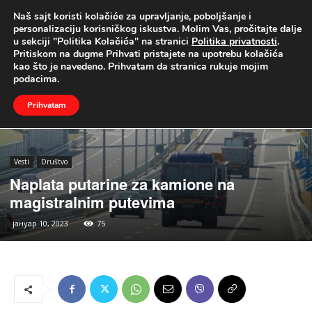
Naš sajt koristi kolačiće za upravljanje, poboljšanje i
UŽIVO
personalizaciju korisničkog iskustva. Molim Vas, pročitajte dalje
u sekciji "Politika Kolačića" na stranici
Politika privatnosti
.
Naslovna
Vesti
Društvo
Pritiskom na dugme Prihvati pristajete na upotrebu kolačića
kao što je navedeno. Prihvatam da stranica rukuje mojim
podacima.
Prihvatam
Vesti
Društvo
Naplata putarine za kamione na
magistralnim putevima
јануар 10, 2023
75