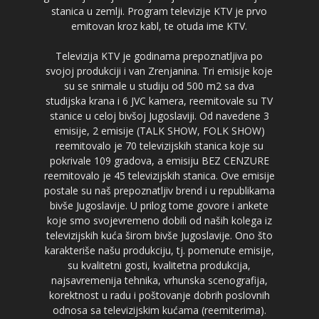
stanica u zemlji. Program televizije KTV je prvo
emitovan kroz kabl, te otuda ime KTV.
Televizija KTV je godinama prepoznatljiva po
svojoj produkciji i van Zrenjanina. Tri emisije koje
su se snimale u studiju od 500 m2 sa dva
studijska krana i 6 JVC kamera, reemitovale su TV
stanice u celoj bivšoj Jugoslaviji. Od navedene 3
emisije, 2 emisije (TALK SHOW, FOLK SHOW)
reemitovalo je 70 televizijskih stanica koje su
pokrivale 109 gradova, a emisiju BEZ CENZURE
reemitovalo je 45 televizijskih stanica. Ove emisije
postale su naš prepoznatljiv brend i u republikama
bivše Jugoslavije. U prilog tome govore i ankete
koje smo svojevremeno dobili od naših kolega iz
televizijskih kuća širom bivše Jugoslavije. Ono što
karakteriše našu produkciju, tj. pomenute emisije,
su kvalitetni gosti, kvalitetna produkcija,
najsavremenija tehnika, vrhunska scenografija,
korektnost u radu i poštovanje dobrih poslovnih
odnosa sa televizijskim kućama (reemiterima).