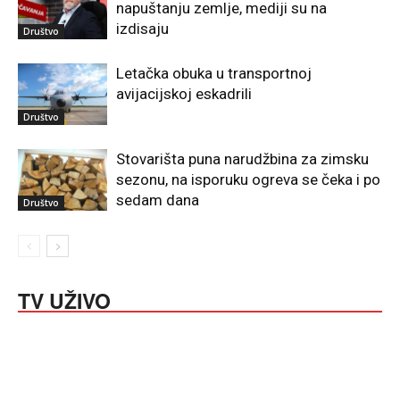
napuštanju zemlje, mediji su na
izdisaju
Društvo
Letačka obuka u transportnoj
avijacijskoj eskadrili
Društvo
Stovarišta puna narudžbina za zimsku
sezonu, na isporuku ogreva se čeka i po
sedam dana
Društvo
TV UŽIVO