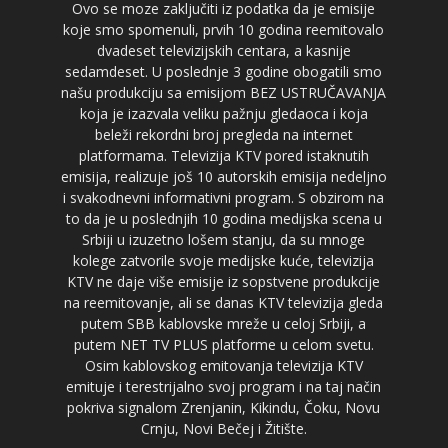
Ovo se moze zaključiti iz podatka da je emisije
koje smo spomenuli, prvih 10 godina reemitovalo
dvadeset televizijskih centara, a kasnije
sedamdeset. U poslednje 3 godine obogatili smo
našu produkciju sa emisijom BEZ USTRUČAVANJA
koja je izazvala veliku pažnju gledaoca i koja
beleži rekordni broj pregleda na internet
platformama. Televizija KTV pored istaknutih
emisija, realizuje još 10 autorskih emisija nedeljno
i svakodnevni informativni program. S obzirom na
to da je u poslednjih 10 godina medijska scena u
Srbiji u izuzetno lošem stanju, da su mnoge
kolege zatvorile svoje medijske kuće, televizija
KTV ne daje više emisije iz sopstvene produkcije
na reemitovanje, ali se danas KTV televizija gleda
putem SBB kablovske mreže u celoj Srbiji, a
putem NET TV PLUS platforme u celom svetu.
Osim kablovskog emitovanja televizija KTV
emituje i terestrijalno svoj program i na taj način
pokriva signalom Zrenjanin, Kikindu, Čoku, Novu
Crnju, Novi Bečej i Žitište.