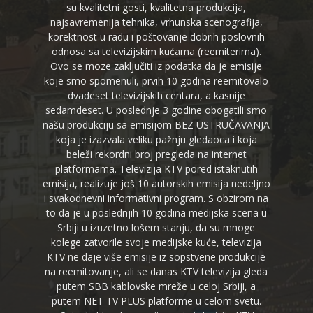
su kvalitetni gosti, kvalitetna produkcija,
najsavremenija tehnika, vrhunska scenografija,
korektnost u radu i poštovanje dobrih poslovnih
odnosa sa televizijskim kućama (reemiterima).
Ovo se moze zaključiti iz podatka da je emisije
koje smo spomenuli, prvih 10 godina reemitovalo
dvadeset televizijskih centara, a kasnije
sedamdeset. U poslednje 3 godine obogatili smo
našu produkciju sa emisijom BEZ USTRUČAVANJA
koja je izazvala veliku pažnju gledaoca i koja
beleži rekordni broj pregleda na internet
platformama. Televizija KTV pored istaknutih
emisija, realizuje još 10 autorskih emisija nedeljno
i svakodnevni informativni program. S obzirom na
to da je u poslednjih 10 godina medijska scena u
Srbiji u izuzetno lošem stanju, da su mnoge
kolege zatvorile svoje medijske kuće, televizija
KTV ne daje više emisije iz sopstvene produkcije
na reemitovanje, ali se danas KTV televizija gleda
putem SBB kablovske mreže u celoj Srbiji, a
putem NET TV PLUS platforme u celom svetu.