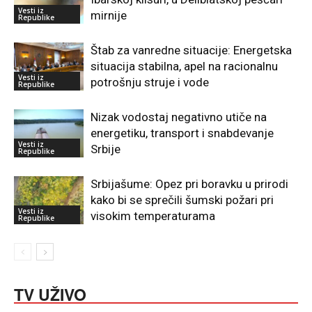
Vesti iz
mirnije
Republike
Štab za vanredne situacije: Energetska
situacija stabilna, apel na racionalnu
Vesti iz
potrošnju struje i vode
Republike
Nizak vodostaj negativno utiče na
energetiku, transport i snabdevanje
Vesti iz
Srbije
Republike
Srbijašume: Opez pri boravku u prirodi
kako bi se sprečili šumski požari pri
Vesti iz
visokim temperaturama
Republike
TV UŽIVO