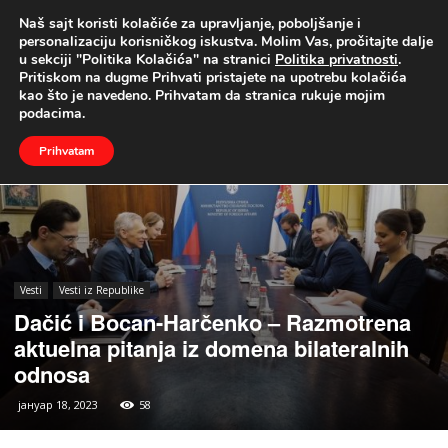
Naš sajt koristi kolačiće za upravljanje, poboljšanje i
UŽIVO
personalizaciju korisničkog iskustva. Molim Vas, pročitajte dalje
u sekciji "Politika Kolačića" na stranici
Politika privatnosti
.
Naslovna
Vesti
Vesti iz Republike
Pritiskom na dugme Prihvati pristajete na upotrebu kolačića
kao što je navedeno. Prihvatam da stranica rukuje mojim
podacima.
Prihvatam
Vesti
Vesti iz Republike
Dačić i Bocan-Harčenko – Razmotrena
aktuelna pitanja iz domena bilateralnih
odnosa
јануар 18, 2023
58