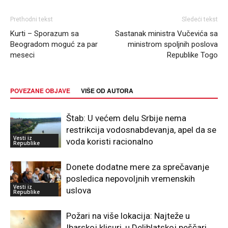
Prethodni tekst
Sledeći tekst
Kurti – Sporazum sa
Sastanak ministra Vučevića sa
Beogradom moguć za par
ministrom spoljnih poslova
meseci
Republike Togo
POVEZANE OBJAVE
VIŠE OD AUTORA
Štab: U većem delu Srbije nema
restrikcija vodosnabdevanja, apel da se
Vesti iz
voda koristi racionalno
Republike
Donete dodatne mere za sprečavanje
posledica nepovoljnih vremenskih
Vesti iz
uslova
Republike
Požari na više lokacija: Najteže u
Ibarskoj klisuri, u Deliblatskoj peščari