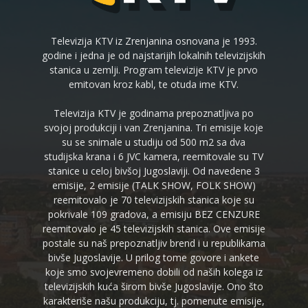
Televizija KTV iz Zrenjanina osnovana je 1993.
godine i jedna je od najstarijih lokalnih televizijskih
stanica u zemlji. Program televizije KTV je prvo
emitovan kroz kabl, te otuda ime KTV.
Televizija KTV je godinama prepoznatljiva po
svojoj produkciji i van Zrenjanina. Tri emisije koje
su se snimale u studiju od 500 m2 sa dva
studijska krana i 6 JVC kamera, reemitovale su TV
stanice u celoj bivšoj Jugoslaviji. Od navedene 3
emisije, 2 emisije (TALK SHOW, FOLK SHOW)
reemitovalo je 70 televizijskih stanica koje su
pokrivale 109 gradova, a emisiju BEZ CENZURE
reemitovalo je 45 televizijskih stanica. Ove emisije
postale su naš prepoznatljiv brend i u republikama
bivše Jugoslavije. U prilog tome govore i ankete
koje smo svojevremeno dobili od naših kolega iz
televizijskih kuća širom bivše Jugoslavije. Ono što
karakteriše našu produkciju, tj. pomenute emisije,