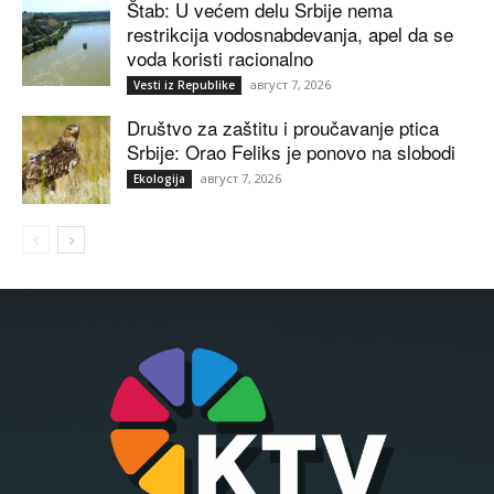
Štab: U većem delu Srbije nema
restrikcija vodosnabdevanja, apel da se
voda koristi racionalno
август 7, 2026
Vesti iz Republike
Društvo za zaštitu i proučavanje ptica
Srbije: Orao Feliks je ponovo na slobodi
август 7, 2026
Ekologija