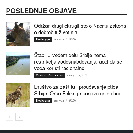
POSLEDNJE OBJAVE
Održan drugi okrugli sto o Nacrtu zakona
o dobrobiti životinja
август 7, 2026
Ekologija
Štab: U većem delu Srbije nema
restrikcija vodosnabdevanja, apel da se
voda koristi racionalno
август 7, 2026
Vesti iz Republike
Društvo za zaštitu i proučavanje ptica
Srbije: Orao Feliks je ponovo na slobodi
август 7, 2026
Ekologija