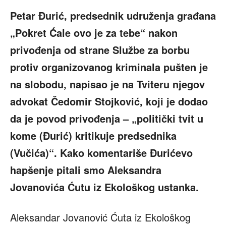
Petar Đurić, predsednik udruženja građana
„Pokret Ćale ovo je za tebe“ nakon
privođenja od strane Službe za borbu
protiv organizovanog kriminala pušten je
na slobodu, napisao je na Tviteru njegov
advokat Čedomir Stojković, koji je dodao
da je povod privođenja – „politički tvit u
kome (Đurić) kritikuje predsednika
(Vučića)“. Kako komentariše Đurićevo
hapšenje pitali smo Aleksandra
Jovanovića Ćutu iz Ekološkog ustanka.
Aleksandar Jovanović Ćuta iz Ekološkog