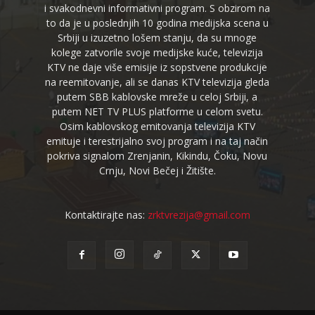
i svakodnevni informativni program. S obzirom na
to da je u poslednjih 10 godina medijska scena u
Srbiji u izuzetno lošem stanju, da su mnoge
kolege zatvorile svoje medijske kuće, televizija
KTV ne daje više emisije iz sopstvene produkcije
na reemitovanje, ali se danas KTV televizija gleda
putem SBB kablovske mreže u celoj Srbiji, a
putem NET TV PLUS platforme u celom svetu.
Osim kablovskog emitovanja televizija KTV
emituje i terestrijalno svoj program i na taj način
pokriva signalom Zrenjanin, Kikindu, Čoku, Novu
Crnju, Novi Bečej i Žitište.
Kontaktirajte nas:
zrktvrezija@gmail.com