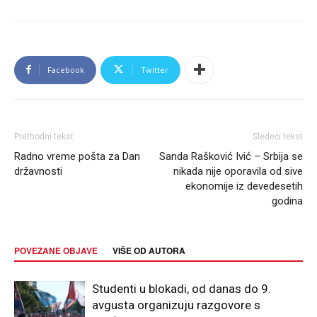
Facebook
Twitter
Prethodni tekst
Sledeći tekst
Radno vreme pošta za Dan
Sanda Rašković Ivić – Srbija se
državnosti
nikada nije oporavila od sive
ekonomije iz devedesetih
godina
POVEZANE OBJAVE
VIŠE OD AUTORA
Studenti u blokadi, od danas do 9.
avgusta organizuju razgovore s