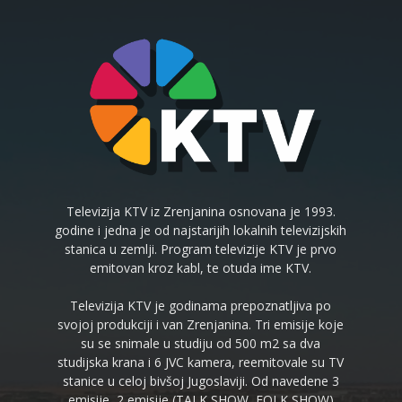
Televizija KTV iz Zrenjanina osnovana je 1993.
godine i jedna je od najstarijih lokalnih televizijskih
stanica u zemlji. Program televizije KTV je prvo
emitovan kroz kabl, te otuda ime KTV.
Televizija KTV je godinama prepoznatljiva po
svojoj produkciji i van Zrenjanina. Tri emisije koje
su se snimale u studiju od 500 m2 sa dva
studijska krana i 6 JVC kamera, reemitovale su TV
stanice u celoj bivšoj Jugoslaviji. Od navedene 3
emisije, 2 emisije (TALK SHOW, FOLK SHOW)