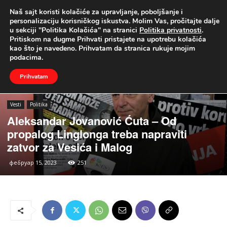
Naš sajt koristi kolačiće za upravljanje, poboljšanje i
UŽIVO
personalizaciju korisničkog iskustva. Molim Vas, pročitajte dalje
u sekciji "Politika Kolačića" na stranici
Politika privatnosti
.
Naslovna
Vesti
Politika
Pritiskom na dugme Prihvati pristajete na upotrebu kolačića
kao što je navedeno. Prihvatam da stranica rukuje mojim
podacima.
Prihvatam
Vesti
Politika
Aleksandar Jovanović Ćuta – Od
propalog Linglonga treba napraviti
zatvor za Vesića i Malog
фебруар 15, 2023
251