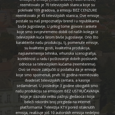
reemitovalo je 70 televizijskih stanica koje su
pokrivale 109 gradova, a emisiju BEZ CENZURE
reemitovalo je 45 televizijskih stanica. Ove emisije
postale su naš prepoznatljiv brend i u republikama
bivše Jugoslavije. U prilog tome govore i ankete
koje smo svojevremeno dobili od naših kolega iz
televizijskih kuća širom bivše Jugoslavije. Ono što
karakteriše našu produkciju, tj. pomenute emisije,
su kvalitetni gosti, kvalitetna produkcija,
najsavremenija tehnika, vrhunska scenografija,
korektnost u radu i poštovanje dobrih poslovnih
odnosa sa televizijskim kućama (reemiterima).
Ovo se moze zaključiti iz podatka da je emisije
koje smo spomenuli, prvih 10 godina reemitovalo
dvadeset televizijskih centara, a kasnije
sedamdeset. U poslednje 3 godine obogatili smo
našu produkciju sa emisijom BEZ USTRUČAVANJA
koja je izazvala veliku pažnju gledaoca i koja
beleži rekordni broj pregleda na internet
platformama. Televizija KTV pored istaknutih
emisija, realizuje još 10 autorskih emisija nedeljno