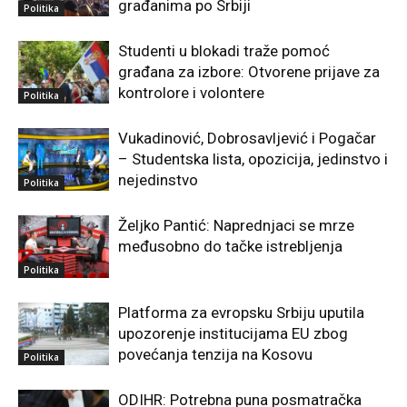
građanima po Srbiji
Politika
Studenti u blokadi traže pomoć
građana za izbore: Otvorene prijave za
kontrolore i volontere
Politika
Vukadinović, Dobrosavljević i Pogačar
– Studentska lista, opozicija, jedinstvo i
nejedinstvo
Politika
Željko Pantić: Naprednjaci se mrze
međusobno do tačke istrebljenja
Politika
Platforma za evropsku Srbiju uputila
upozorenje institucijama EU zbog
povećanja tenzija na Kosovu
Politika
ODIHR: Potrebna puna posmatračka