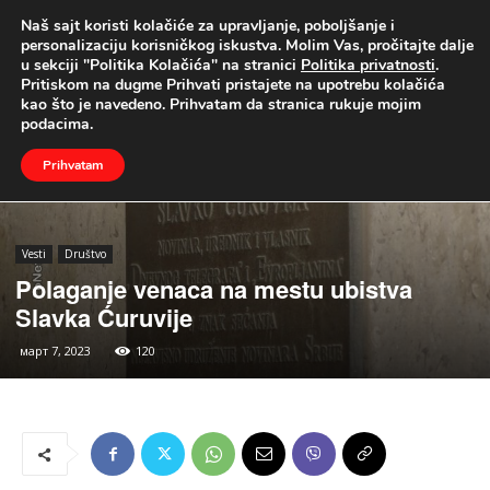
Naš sajt koristi kolačiće za upravljanje, poboljšanje i
UŽIVO
personalizaciju korisničkog iskustva. Molim Vas, pročitajte dalje
u sekciji "Politika Kolačića" na stranici
Politika privatnosti
.
Naslovna
Vesti
Društvo
Pritiskom na dugme Prihvati pristajete na upotrebu kolačića
kao što je navedeno. Prihvatam da stranica rukuje mojim
podacima.
Prihvatam
Vesti
Društvo
Polaganje venaca na mestu ubistva
Slavka Ćuruvije
март 7, 2023
120