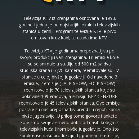
Televizija KTV iz Zrenjanina osnovana je 1993.
godine i jedna je od najstarijih lokalnih televizijskih
stanica u zemlji. Program televizije KTV je prvo
emitovan kroz kabl, te otuda ime KTV.
Televizija KTV je godinama prepoznatljiva po
svojoj produkciji i van Zrenjanina. Tri emisije koje
su se snimale u studiju od 500 m2 sa dva
studijska krana i 6 JVC kamera, reemitovale su TV
stanice u celoj bivšoj Jugoslaviji. Od navedene 3
emisije, 2 emisije (TALK SHOW, FOLK SHOW)
reemitovalo je 70 televizijskih stanica koje su
pokrivale 109 gradova, a emisiju BEZ CENZURE
reemitovalo je 45 televizijskih stanica. Ove emisije
postale su naš prepoznatljiv brend i u republikama
bivše Jugoslavije. U prilog tome govore i ankete
koje smo svojevremeno dobili od naših kolega iz
televizijskih kuća širom bivše Jugoslavije. Ono što
karakteriše našu produkciju, tj. pomenute emisije,