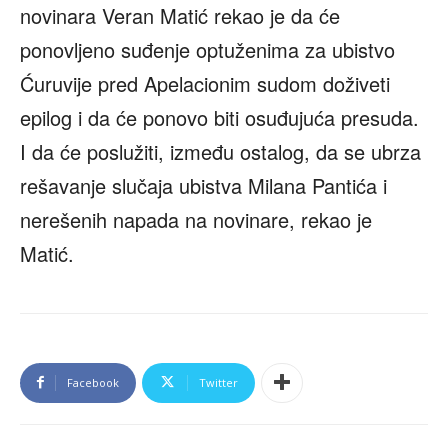
novinara Veran Matić rekao je da će
ponovljeno suđenje optuženima za ubistvo
Ćuruvije pred Apelacionim sudom doživeti
epilog i da će ponovo biti osuđujuća presuda.
I da će poslužiti, između ostalog, da se ubrza
rešavanje slučaja ubistva Milana Pantića i
nerešenih napada na novinare, rekao je
Matić.
Facebook
Twitter