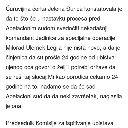
Ćuruvijina ćerka Jelena Đurica konstatovala je
da to što će u nastavku procesa pred
Apelacionim sudom svedočiti nekadašnji
komandant Jedinice za specijalne operacije
Milorad Ulemek Legija nije ništa novo, a da je
činjenica da su prošle 24 godine od ubistva
njenog oca govori o želji i potrebi države da
se reši taj slučaj.Mi kao porodica čekamo 24
godine na to, nadamo se da će sad
Apelacioni sud da da neki završetak, naglasila
je ona.
Predsednik Komisije za ispitivanje ubistava