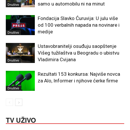
samo u automobilu ni na minut
Društvo
Fondacija Slavko Ćuruvija: U julu više
od 100 verbalnih napada na novinare i
medije
Društvo
Ustavobranitelji osuđuju saopštenje
Višeg tužilaštva u Beogradu o ubistvu
Vladimira Cvijana
Društvo
Rezultati 153 konkursa: Najviše novca
za Alo, Informer i njihove ćerke firme
Društvo
TV UŽIVO