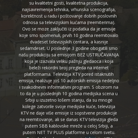
su kvalitetni gosti, kvalitetna produkcija,
najsavremenija tehnika, vrhunska scenografija,
korektnost u radu i poštovanje dobrih poslovnih
odnosa sa televizijskim kućama (reemiterima).
Ovo se moze zaključiti iz podatka da je emisije
koje smo spomenuli, prvih 10 godina reemitovalo
dvadeset televizijskih centara, a kasnije
sedamdeset. U poslednje 3 godine obogatili smo
našu produkciju sa emisijom BEZ USTRUČAVANJA
koja je izazvala veliku pažnju gledaoca i koja
beleži rekordni broj pregleda na internet
platformama. Televizija KTV pored istaknutih
emisija, realizuje još 10 autorskih emisija nedeljno
i svakodnevni informativni program. S obzirom na
to da je u poslednjih 10 godina medijska scena u
Srbiji u izuzetno lošem stanju, da su mnoge
kolege zatvorile svoje medijske kuće, televizija
KTV ne daje više emisije iz sopstvene produkcije
na reemitovanje, ali se danas KTV televizija gleda
putem SBB kablovske mreže u celoj Srbiji, a
putem NET TV PLUS platforme u celom svetu.