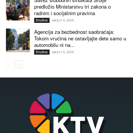
predložio Ministarstvu tri zakona o
radnim i socijalnim pravima
август 6, 2026
Društvo
Agencija za bezbednost saobraćaja:
Tokom vrućina ne ostavljajte dete samo u
automobilu ni na...
август 6, 2026
Društvo