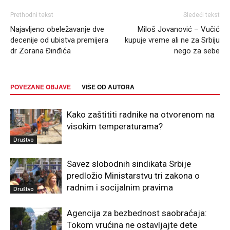
Prethodni tekst
Sledeći tekst
Najavljeno obeležavanje dve
Miloš Jovanović – Vučić
decenije od ubistva premijera
kupuje vreme ali ne za Srbiju
dr Zorana Đinđića
nego za sebe
POVEZANE OBJAVE
VIŠE OD AUTORA
Kako zaštititi radnike na otvorenom na
visokim temperaturama?
Društvo
Savez slobodnih sindikata Srbije
predložio Ministarstvu tri zakona o
radnim i socijalnim pravima
Društvo
Agencija za bezbednost saobraćaja:
Tokom vrućina ne ostavljajte dete