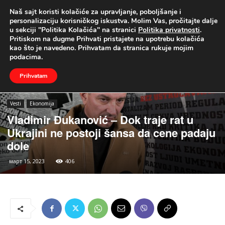
Naš sajt koristi kolačiće za upravljanje, poboljšanje i
UŽIVO
personalizaciju korisničkog iskustva. Molim Vas, pročitajte dalje
u sekciji "Politika Kolačića" na stranici
Politika privatnosti
.
Naslovna
Vesti
Ekonomija
Pritiskom na dugme Prihvati pristajete na upotrebu kolačića
kao što je navedeno. Prihvatam da stranica rukuje mojim
podacima.
Prihvatam
Vesti
Ekonomija
Vladimir Đukanović – Dok traje rat u
Ukrajini ne postoji šansa da cene padaju
dole
март 15, 2023
406