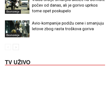
počev od danas, ali je gorivo uprkos
tome opet poskupelo
Ekonomija
Avio-kompanije podižu cene i smanjuju
letove zbog rasta troškova goriva
Ekonomija
TV UŽIVO