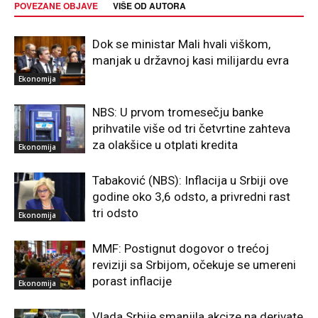
POVEZANE OBJAVE
VIŠE OD AUTORA
Dok se ministar Mali hvali viškom,
manjak u državnoj kasi milijardu evra
Ekonomija
NBS: U prvom tromesečju banke
prihvatile više od tri četvrtine zahteva
za olakšice u otplati kredita
Ekonomija
Tabaković (NBS): Inflacija u Srbiji ove
godine oko 3,6 odsto, a privredni rast
tri odsto
Ekonomija
MMF: Postignut dogovor o trećoj
reviziji sa Srbijom, očekuje se umereni
porast inflacije
Ekonomija
Vlada Srbije smanjila akcize na derivate