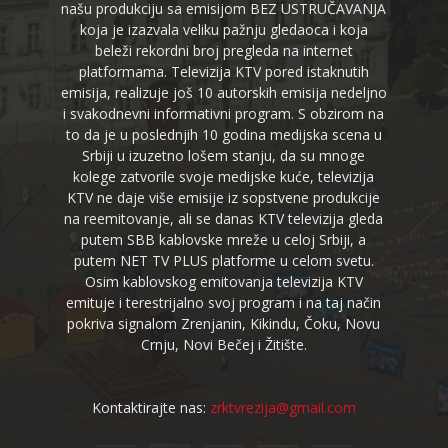
našu produkciju sa emisijom BEZ USTRUČAVANJA
koja je izazvala veliku pažnju gledaoca i koja
beleži rekordni broj pregleda na internet
platformama. Televizija KTV pored istaknutih
emisija, realizuje još 10 autorskih emisija nedeljno
i svakodnevni informativni program. S obzirom na
to da je u poslednjih 10 godina medijska scena u
Srbiji u izuzetno lošem stanju, da su mnoge
kolege zatvorile svoje medijske kuće, televizija
KTV ne daje više emisije iz sopstvene produkcije
na reemitovanje, ali se danas KTV televizija gleda
putem SBB kablovske mreže u celoj Srbiji, a
putem NET TV PLUS platforme u celom svetu.
Osim kablovskog emitovanja televizija KTV
emituje i terestrijalno svoj program i na taj način
pokriva signalom Zrenjanin, Kikindu, Čoku, Novu
Crnju, Novi Bečej i Žitište.
Kontaktirajte nas:
zrktvrezija@gmail.com