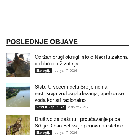
POSLEDNJE OBJAVE
Održan drugi okrugli sto o Nacrtu zakona
o dobrobiti životinja
август 7, 2026
Ekologija
Štab: U većem delu Srbije nema
restrikcija vodosnabdevanja, apel da se
voda koristi racionalno
август 7, 2026
Vesti iz Republike
Društvo za zaštitu i proučavanje ptica
Srbije: Orao Feliks je ponovo na slobodi
август 7, 2026
Ekologija