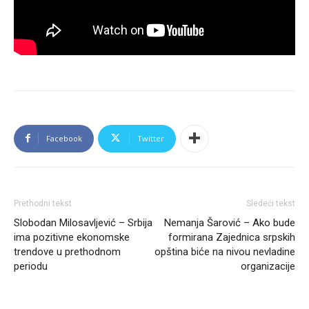
Facebook
Twitter
Prethodni tekst
Sledeći tekst
Slobodan Milosavljević – Srbija
Nemanja Šarović – Ako bude
ima pozitivne ekonomske
formirana Zajednica srpskih
trendove u prethodnom
opština biće na nivou nevladine
periodu
organizacije