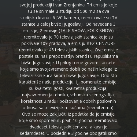
svojoj produkciji i van Zrenjanina. Tri emisije koje
su se snimale u studiju od 500 m2 sa dva
studijska krana i 6 JVC kamera, reemitovale su TV
stanice u celoj bivšoj Jugoslaviji. Od navedene 3
emisije, 2 emisije (TALK SHOW, FOLK SHOW)
reemitovalo je 70 televizijskih stanica koje su
pokrivale 109 gradova, a emisiju BEZ CENZURE
reemitovalo je 45 televizijskih stanica. Ove emisije
postale su naš prepoznatljiv brend i u republikama
bivše Jugoslavije. U prilog tome govore i ankete
koje smo svojevremeno dobili od naših kolega iz
televizijskih kuća širom bivše Jugoslavije. Ono što
karakteriše našu produkciju, tj. pomenute emisije,
su kvalitetni gosti, kvalitetna produkcija,
najsavremenija tehnika, vrhunska scenografija,
korektnost u radu i poštovanje dobrih poslovnih
odnosa sa televizijskim kućama (reemiterima).
Ovo se moze zaključiti iz podatka da je emisije
koje smo spomenuli, prvih 10 godina reemitovalo
dvadeset televizijskih centara, a kasnije
sedamdeset. U poslednje 3 godine obogatili smo