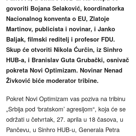
govoriti Bojana Selaković, koordinatorka
Nacionalnog konventa o EU, Zlatoje
Martinov, publicista i novinar, i Janko
Baljak, filmski reditelj i profesor FDU.
Skup će otvoriti Nikola Ćurčin, iz Sinhro
HUB-a, i Branislav Guta Grubački, osnivač
pokreta Novi Optimizam. Novinar Nenad
Živković biće moderator tribine.
Pokret Novi Optimizam vas poziva na tribinu
„Srbija pod ‘bratskom’ agresijom“, koja će se
održati u četvrtak, 27. aprila u 18 časova, u
Pančevu, u Sinhro HUB-u, Generala Petra