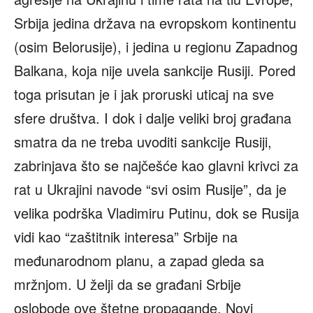
Srbija jedina država na evropskom kontinentu
(osim Belorusije), i jedina u regionu Zapadnog
Balkana, koja nije uvela sankcije Rusiji. Pored
toga prisutan je i jak proruski uticaj na sve
sfere društva. I dok i dalje veliki broj građana
smatra da ne treba uvoditi sankcije Rusiji,
zabrinjava što se najčešće kao glavni krivci za
rat u Ukrajini navode “svi osim Rusije”, da je
velika podrška Vladimiru Putinu, dok se Rusija
vidi kao “zaštitnik interesa” Srbije na
međunarodnom planu, a zapad gleda sa
mržnjom. U želji da se građani Srbije
oslobode ove štetne propagande, Novi