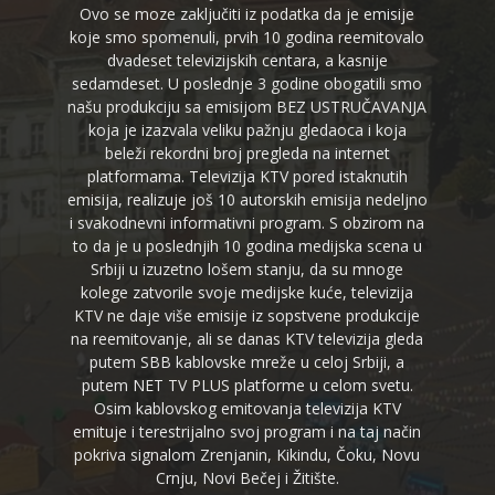
Ovo se moze zaključiti iz podatka da je emisije
koje smo spomenuli, prvih 10 godina reemitovalo
dvadeset televizijskih centara, a kasnije
sedamdeset. U poslednje 3 godine obogatili smo
našu produkciju sa emisijom BEZ USTRUČAVANJA
koja je izazvala veliku pažnju gledaoca i koja
beleži rekordni broj pregleda na internet
platformama. Televizija KTV pored istaknutih
emisija, realizuje još 10 autorskih emisija nedeljno
i svakodnevni informativni program. S obzirom na
to da je u poslednjih 10 godina medijska scena u
Srbiji u izuzetno lošem stanju, da su mnoge
kolege zatvorile svoje medijske kuće, televizija
KTV ne daje više emisije iz sopstvene produkcije
na reemitovanje, ali se danas KTV televizija gleda
putem SBB kablovske mreže u celoj Srbiji, a
putem NET TV PLUS platforme u celom svetu.
Osim kablovskog emitovanja televizija KTV
emituje i terestrijalno svoj program i na taj način
pokriva signalom Zrenjanin, Kikindu, Čoku, Novu
Crnju, Novi Bečej i Žitište.