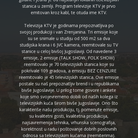
stanica u zemlji. Program televizije KTV je prvo
emitovan kroz kabl, te otuda ime KTV.
Televizija KTV je godinama prepoznatljiva po
svojoj produkciji i van Zrenjanina. Tri emisije koje
su se snimale u studiju od 500 m2 sa dva
studijska krana i 6 JVC kamera, reemitovale su TV
stanice u celoj bivšoj Jugoslaviji. Od navedene 3
emisije, 2 emisije (TALK SHOW, FOLK SHOW)
reemitovalo je 70 televizijskih stanica koje su
pokrivale 109 gradova, a emisiju BEZ CENZURE
reemitovalo je 45 televizijskih stanica. Ove emisije
postale su naš prepoznatljiv brend i u republikama
bivše Jugoslavije. U prilog tome govore i ankete
koje smo svojevremeno dobili od naših kolega iz
televizijskih kuća širom bivše Jugoslavije. Ono što
karakteriše našu produkciju, tj. pomenute emisije,
su kvalitetni gosti, kvalitetna produkcija,
najsavremenija tehnika, vrhunska scenografija,
korektnost u radu i poštovanje dobrih poslovnih
odnosa sa televizijskim kućama (reemiterima).