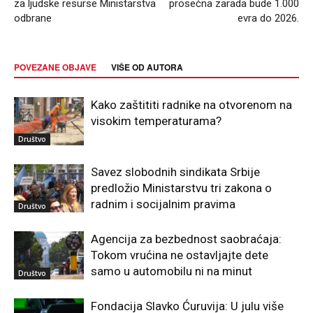
za ljudske resurse Ministarstva
prosečna zarada bude 1.000
odbrane
evra do 2026.
POVEZANE OBJAVE
VIŠE OD AUTORA
Kako zaštititi radnike na otvorenom na
visokim temperaturama?
Društvo
Savez slobodnih sindikata Srbije
predložio Ministarstvu tri zakona o
radnim i socijalnim pravima
Društvo
Agencija za bezbednost saobraćaja:
Tokom vrućina ne ostavljajte dete
samo u automobilu ni na minut
Društvo
Fondacija Slavko Ćuruvija: U julu više