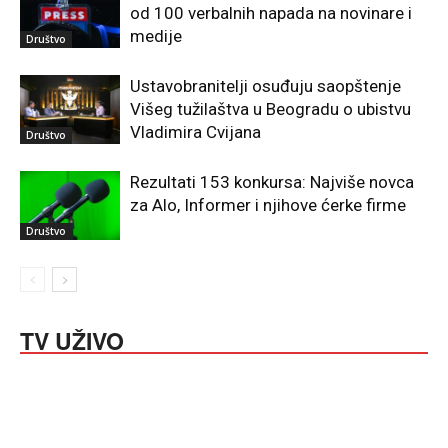
od 100 verbalnih napada na novinare i
medije
Društvo
Ustavobranitelji osuđuju saopštenje
Višeg tužilaštva u Beogradu o ubistvu
Vladimira Cvijana
Društvo
Rezultati 153 konkursa: Najviše novca
za Alo, Informer i njihove ćerke firme
Društvo
TV UŽIVO