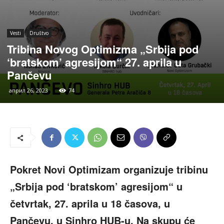
Vesti
Društvo
Tribina Novog Optimizma „Srbija pod
‘bratskom’ agresijom“ 27. aprila u
Pančevu
април 26, 2023
74
Pokret Novi Optimizam organizuje tribinu
„Srbija pod ‘bratskom’ agresijom“ u
četvrtak, 27. aprila u 18 časova, u
Pančevu, u Sinhro HUB-u. Na skupu će