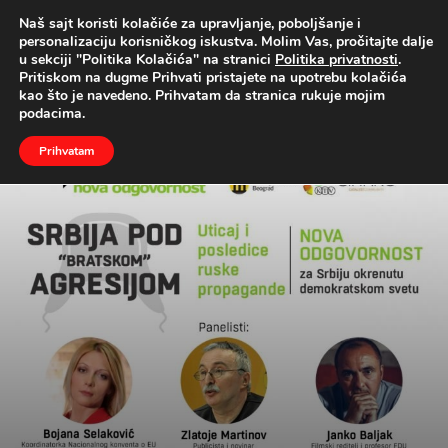
Naš sajt koristi kolačiće za upravljanje, poboljšanje i
UŽIVO
personalizaciju korisničkog iskustva. Molim Vas, pročitajte dalje
u sekciji "Politika Kolačića" na stranici
Politika privatnosti
.
Naslovna
Vesti
Društvo
Pritiskom na dugme Prihvati pristajete na upotrebu kolačića
kao što je navedeno. Prihvatam da stranica rukuje mojim
podacima.
Prihvatam