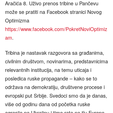
Aračića 8. Uživo prenos tribine u Pančevu
može se pratiti na Facebook stranici Novog
Optimizma
https://www.facebook.com/PokretNoviOptimiz
am
.
Tribina je nastavak razgovora sa građanima,
civilnim društvom, novinarima, predstavnicima
relevantnih institucija, na temu uticaja i
posledica ruske propagande – kako se to
održava na demokratiju, društvene procese i
evropski put Srbije. Svedoci smo da je danas,
više od godinu dana od početka ruske
agresije na Ukrajinu i time rata na tlu Evrope,