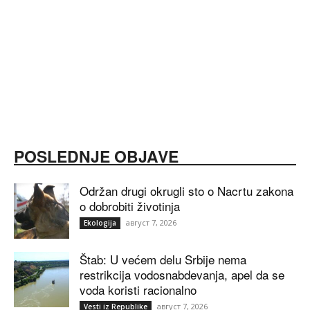
POSLEDNJE OBJAVE
Održan drugi okrugli sto o Nacrtu zakona
o dobrobiti životinja
август 7, 2026
Ekologija
Štab: U većem delu Srbije nema
restrikcija vodosnabdevanja, apel da se
voda koristi racionalno
август 7, 2026
Vesti iz Republike