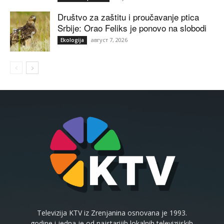
Društvo za zaštitu i proučavanje ptica
Srbije: Orao Feliks je ponovo na slobodi
август 7, 2026
Ekologija
Televizija KTV iz Zrenjanina osnovana je 1993.
godine i jedna je od najstarijih lokalnih televizijskih