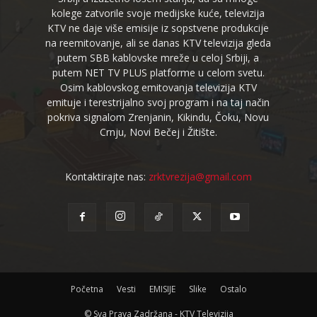
kolege zatvorile svoje medijske kuće, televizija
KTV ne daje više emisije iz sopstvene produkcije
na reemitovanje, ali se danas KTV televizija gleda
putem SBB kablovske mreže u celoj Srbiji, a
putem NET TV PLUS platforme u celom svetu.
Osim kablovskog emitovanja televizija KTV
emituje i terestrijalno svoj program i na taj način
pokriva signalom Zrenjanin, Kikindu, Čoku, Novu
Crnju, Novi Bečej i Žitište.
Kontaktirajte nas:
zrktvrezija@gmail.com
Početna
Vesti
EMISIJE
Slike
Ostalo
© Sva Prava Zadržana - KTV Televizija