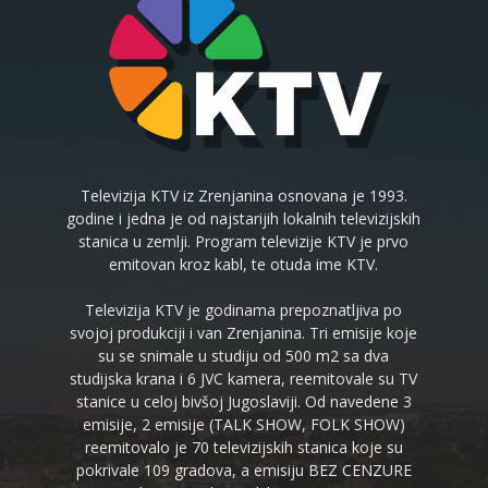
Televizija KTV iz Zrenjanina osnovana je 1993.
godine i jedna je od najstarijih lokalnih televizijskih
stanica u zemlji. Program televizije KTV je prvo
emitovan kroz kabl, te otuda ime KTV.
Televizija KTV je godinama prepoznatljiva po
svojoj produkciji i van Zrenjanina. Tri emisije koje
su se snimale u studiju od 500 m2 sa dva
studijska krana i 6 JVC kamera, reemitovale su TV
stanice u celoj bivšoj Jugoslaviji. Od navedene 3
emisije, 2 emisije (TALK SHOW, FOLK SHOW)
reemitovalo je 70 televizijskih stanica koje su
pokrivale 109 gradova, a emisiju BEZ CENZURE