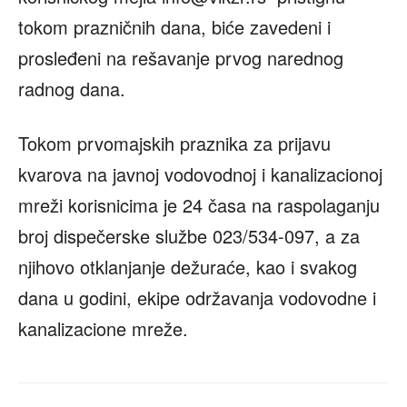
tokom prazničnih dana, biće zavedeni i
prosleđeni na rešavanje prvog narednog
radnog dana.
Tokom prvomajskih praznika za prijavu
kvarova na javnoj vodovodnoj i kanalizacionoj
mreži korisnicima je 24 časa na raspolaganju
broj dispečerske službe 023/534-097, a za
njihovo otklanjanje dežuraće, kao i svakog
dana u godini, ekipe održavanja vodovodne i
kanalizacione mreže.