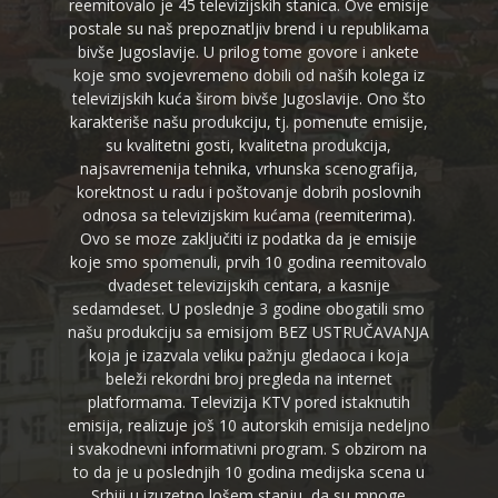
reemitovalo je 45 televizijskih stanica. Ove emisije
postale su naš prepoznatljiv brend i u republikama
bivše Jugoslavije. U prilog tome govore i ankete
koje smo svojevremeno dobili od naših kolega iz
televizijskih kuća širom bivše Jugoslavije. Ono što
karakteriše našu produkciju, tj. pomenute emisije,
su kvalitetni gosti, kvalitetna produkcija,
najsavremenija tehnika, vrhunska scenografija,
korektnost u radu i poštovanje dobrih poslovnih
odnosa sa televizijskim kućama (reemiterima).
Ovo se moze zaključiti iz podatka da je emisije
koje smo spomenuli, prvih 10 godina reemitovalo
dvadeset televizijskih centara, a kasnije
sedamdeset. U poslednje 3 godine obogatili smo
našu produkciju sa emisijom BEZ USTRUČAVANJA
koja je izazvala veliku pažnju gledaoca i koja
beleži rekordni broj pregleda na internet
platformama. Televizija KTV pored istaknutih
emisija, realizuje još 10 autorskih emisija nedeljno
i svakodnevni informativni program. S obzirom na
to da je u poslednjih 10 godina medijska scena u
Srbiji u izuzetno lošem stanju, da su mnoge