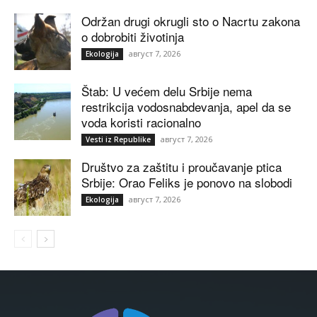
Održan drugi okrugli sto o Nacrtu zakona
o dobrobiti životinja
август 7, 2026
Ekologija
Štab: U većem delu Srbije nema
restrikcija vodosnabdevanja, apel da se
voda koristi racionalno
август 7, 2026
Vesti iz Republike
Društvo za zaštitu i proučavanje ptica
Srbije: Orao Feliks je ponovo na slobodi
август 7, 2026
Ekologija