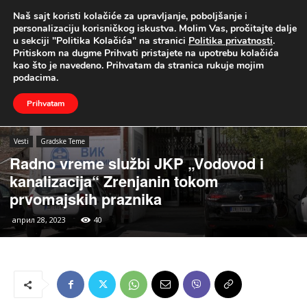
Naš sajt koristi kolačiće za upravljanje, poboljšanje i
UŽIVO
personalizaciju korisničkog iskustva. Molim Vas, pročitajte dalje
u sekciji "Politika Kolačića" na stranici
Politika privatnosti
.
Naslovna
Vesti
Gradske Teme
Pritiskom na dugme Prihvati pristajete na upotrebu kolačića
kao što je navedeno. Prihvatam da stranica rukuje mojim
podacima.
Prihvatam
Vesti
Gradske Teme
Radno vreme službi JKP „Vodovod i
kanalizacija“ Zrenjanin tokom
prvomajskih praznika
април 28, 2023
40