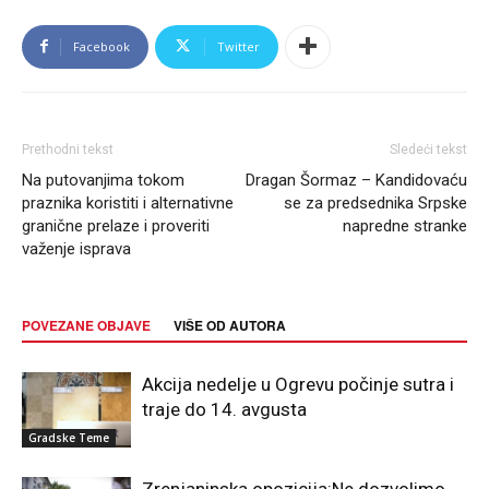
Facebook
Twitter
Prethodni tekst
Sledeći tekst
Na putovanjima tokom
Dragan Šormaz – Kandidovaću
praznika koristiti i alternativne
se za predsednika Srpske
granične prelaze i proveriti
napredne stranke
važenje isprava
POVEZANE OBJAVE
VIŠE OD AUTORA
Akcija nedelje u Ogrevu počinje sutra i
traje do 14. avgusta
Gradske Teme
Zrenjaninska opozicija:Ne dozvolimo