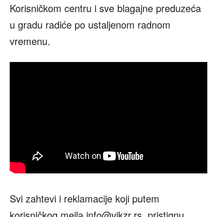
Korisničkom centru i sve blagajne preduzeća
u gradu radiće po ustaljenom radnom
vremenu.
Svi zahtevi i reklamacije koji putem
korisničkog mejla
info@vikzr.rs
pristignu