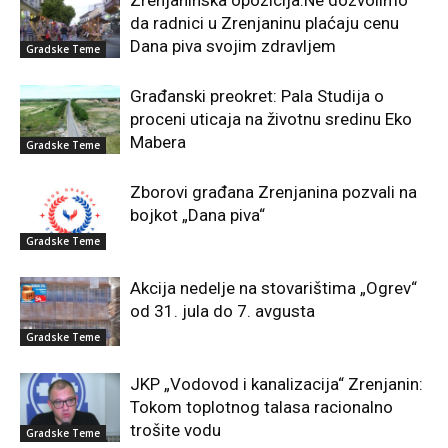
da radnici u Zrenjaninu plaćaju cenu
Dana piva svojim zdravljem
Gradske Teme
Građanski preokret: Pala Studija o
proceni uticaja na životnu sredinu Eko
Mabera
Gradske Teme
Zborovi građana Zrenjanina pozvali na
bojkot „Dana piva“
Gradske Teme
Akcija nedelje na stovarištima „Ogrev“
od 31. jula do 7. avgusta
Gradske Teme
JKP „Vodovod i kanalizacija“ Zrenjanin:
Tokom toplotnog talasa racionalno
trošite vodu
Gradske Teme