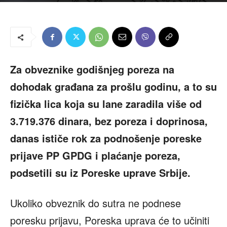
Za obveznike godišnjeg poreza na
dohodak građana za prošlu godinu, a to su
fizička lica koja su lane zaradila više od
3.719.376 dinara, bez poreza i doprinosa,
danas ističe rok za podnošenje poreske
prijave PP GPDG i plaćanje poreza,
podsetili su iz Poreske uprave Srbije.
Ukoliko obveznik do sutra ne podnese
poresku prijavu, Poreska uprava će to učiniti