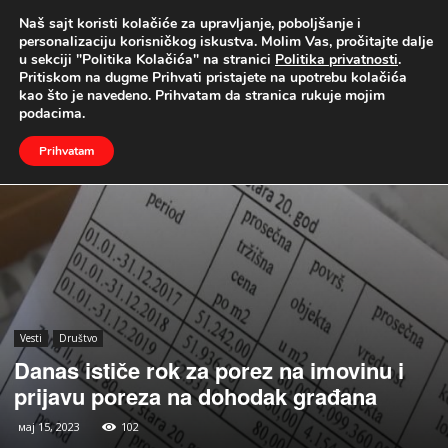
Naš sajt koristi kolačiće za upravljanje, poboljšanje i
UŽIVO
personalizaciju korisničkog iskustva. Molim Vas, pročitajte dalje
u sekciji "Politika Kolačića" na stranici
Politika privatnosti
.
Naslovna
Vesti
Društvo
Pritiskom na dugme Prihvati pristajete na upotrebu kolačića
kao što je navedeno. Prihvatam da stranica rukuje mojim
podacima.
Prihvatam
Vesti
Društvo
Danas ističe rok za porez na imovinu i
prijavu poreza na dohodak građana
мај 15, 2023
102