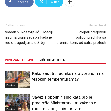
Facebook
Twitter
Prethodni tekst
Sledeći tekst
Vladan Vukosavljević – Mediji
Propali pregovori
nisu na visini zadatka kada je
poljoprivrednika sa
reč o tragedijama u Srbiji
premijerkom, od sutra protesti
POVEZANE OBJAVE
VIŠE OD AUTORA
Kako zaštititi radnike na otvorenom na
visokim temperaturama?
Društvo
Savez slobodnih sindikata Srbije
predložio Ministarstvu tri zakona o
radnim i socijalnim pravima
Društvo