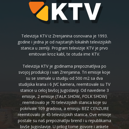
Televizija KTV iz Zrenjanina osnovana je 1993.
godine i jedna je od najstarijih lokalnih televizijskih
stanica u zemlji. Program televizije KTV je prvo
emitovan kroz kabl, te otuda ime KTV.
Televizija KTV je godinama prepoznatljiva po
svojoj produkciji i van Zrenjanina. Tri emisije koje
su se snimale u studiju od 500 m2 sa dva
studijska krana i 6 JVC kamera, reemitovale su TV
stanice u celoj bivšoj Jugoslaviji. Od navedene 3
emisije, 2 emisije (TALK SHOW, FOLK SHOW)
reemitovalo je 70 televizijskih stanica koje su
pokrivale 109 gradova, a emisiju BEZ CENZURE
reemitovalo je 45 televizijskih stanica. Ove emisije
postale su naš prepoznatljiv brend i u republikama
bivše Jugoslavije. U prilog tome govore i ankete