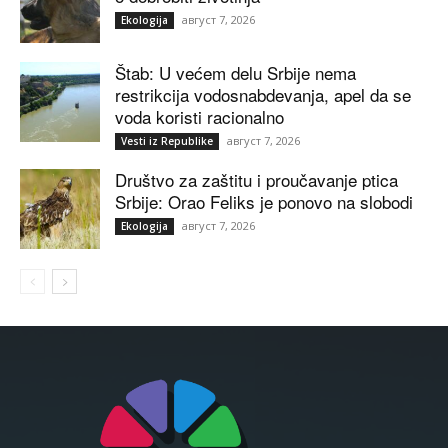
август 7, 2026
Ekologija
Štab: U većem delu Srbije nema
restrikcija vodosnabdevanja, apel da se
voda koristi racionalno
август 7, 2026
Vesti iz Republike
Društvo za zaštitu i proučavanje ptica
Srbije: Orao Feliks je ponovo na slobodi
август 7, 2026
Ekologija