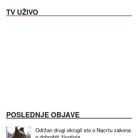
TV UŽIVO
POSLEDNJE OBJAVE
Održan drugi okrugli sto o Nacrtu zakona
o dobrobiti životinja