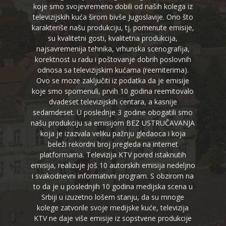
koje smo svojevremeno dobili od naših kolega iz
televizijskih kuća širom bivše Jugoslavije. Ono što
karakteriše našu produkciju, tj. pomenute emisije,
su kvalitetni gosti, kvalitetna produkcija,
najsavremenija tehnika, vrhunska scenografija,
korektnost u radu i poštovanje dobrih poslovnih
odnosa sa televizijskim kućama (reemiterima).
Ovo se moze zaključiti iz podatka da je emisije
koje smo spomenuli, prvih 10 godina reemitovalo
dvadeset televizijskih centara, a kasnije
sedamdeset. U poslednje 3 godine obogatili smo
našu produkciju sa emisijom BEZ USTRUČAVANJA
koja je izazvala veliku pažnju gledaoca i koja
beleži rekordni broj pregleda na internet
platformama. Televizija KTV pored istaknutih
emisija, realizuje još 10 autorskih emisija nedeljno
i svakodnevni informativni program. S obzirom na
to da je u poslednjih 10 godina medijska scena u
Srbiji u izuzetno lošem stanju, da su mnoge
kolege zatvorile svoje medijske kuće, televizija
KTV ne daje više emisije iz sopstvene produkcije