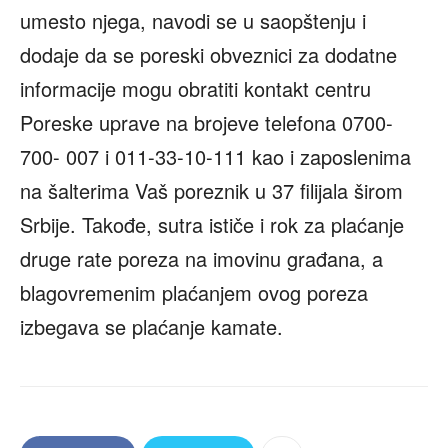
umesto njega, navodi se u saopštenju i
dodaje da se poreski obveznici za dodatne
informacije mogu obratiti kontakt centru
Poreske uprave na brojeve telefona 0700-
700- 007 i 011-33-10-111 kao i zaposlenima
na šalterima Vaš poreznik u 37 filijala širom
Srbije. Takođe, sutra ističe i rok za plaćanje
druge rate poreza na imovinu građana, a
blagovremenim plaćanjem ovog poreza
izbegava se plaćanje kamate.