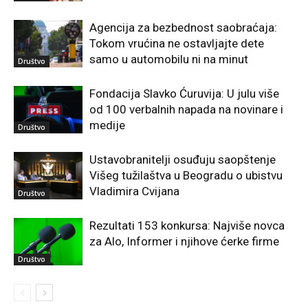
Agencija za bezbednost saobraćaja:
Tokom vrućina ne ostavljajte dete
samo u automobilu ni na minut
Društvo
Fondacija Slavko Ćuruvija: U julu više
od 100 verbalnih napada na novinare i
medije
Društvo
Ustavobranitelji osuđuju saopštenje
Višeg tužilaštva u Beogradu o ubistvu
Vladimira Cvijana
Društvo
Rezultati 153 konkursa: Najviše novca
za Alo, Informer i njihove ćerke firme
Društvo