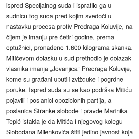
ispred Specijalnog suda i ispratilo ga u
sudnicu tog suda pred kojim svedoči u
nastavku procesa protiv Predraga Koluvije, na
čijem je imanju pre četiri godine, prema
optužnici, pronađeno 1.600 kilograma skanka.
Mitićevom dolasku u sud prethodio je dolazak
vlasnika imanja „Jovanjica“ Predraga Koluvije,
kome su građani uputili zvižduke i pogrdne
poruke. Ispred suda su se kao podrška Mitiću
pojavili i poslanici opozicionih partija, a
poslanica Stranke slobode i pravde Marinika
Tepić istakla je da Mitića i njegovog kolegu
Slobodana Milenkovića štiti jedino javnost koja