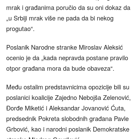
mrak i građanima poručio da su oni dokaz da
„u Srbiji mrak više ne pada da bi nekog
progutao“.
Poslanik Narodne stranke Miroslav Aleksić
ocenio je da „kada nepravda postane pravilo
otpor građana mora da bude obaveza“.
Među ostalim predstavnicima opozicije bili su
poslanici koalicije Zajedno Nebojša Zelenović,
Đorđe Miketić i Aleksandar Jovanović Ćuta,
predsednik Pokreta slobodnih građana Pavle
Grbović, kao i narodni poslanik Demokratske