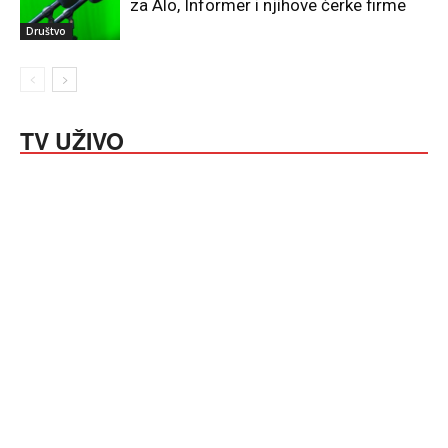
za Alo, Informer i njihove ćerke firme
Društvo
TV UŽIVO