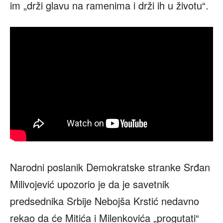
im „drži glavu na ramenima i drži ih u životu“.
Narodni poslanik Demokratske stranke Srđan
Milivojević upozorio je da je savetnik
predsednika Srbije Nebojša Krstić nedavno
rekao da će Mitića i Milenkovića „progutati“