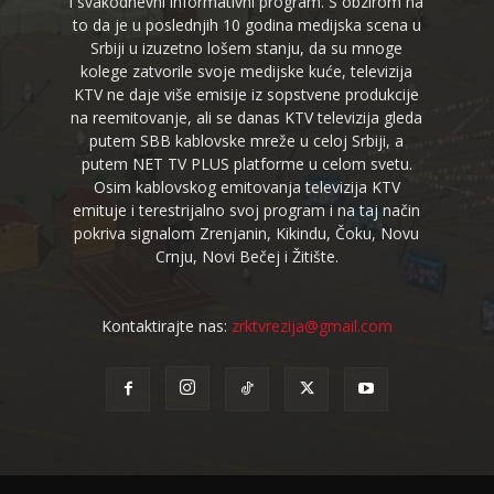
i svakodnevni informativni program. S obzirom na
to da je u poslednjih 10 godina medijska scena u
Srbiji u izuzetno lošem stanju, da su mnoge
kolege zatvorile svoje medijske kuće, televizija
KTV ne daje više emisije iz sopstvene produkcije
na reemitovanje, ali se danas KTV televizija gleda
putem SBB kablovske mreže u celoj Srbiji, a
putem NET TV PLUS platforme u celom svetu.
Osim kablovskog emitovanja televizija KTV
emituje i terestrijalno svoj program i na taj način
pokriva signalom Zrenjanin, Kikindu, Čoku, Novu
Crnju, Novi Bečej i Žitište.
Kontaktirajte nas:
zrktvrezija@gmail.com