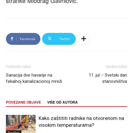
stranke Miodrag Gavrilović.
Facebook
Twitter
Prethodni tekst
Sledeći tekst
Sanacija dve havarije na
11. jul – Svetski dan
fekalnoj kanalizacionoj mreži
stanovništva
POVEZANE OBJAVE
VIŠE OD AUTORA
Kako zaštititi radnike na otvorenom na
visokim temperaturama?
Društvo