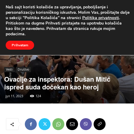
Naš sajt koristi kolačiće za upravljanje, poboljšanje i
UŽIVO
personalizaciju korisničkog iskustva. Molim Vas, pročitajte dalje
u sekciji "Politika Kolačića" na stranici
Politika privatnosti
.
Naslovna
Vesti
Društvo
Pritiskom na dugme Prihvati pristajete na upotrebu kolačića
kao što je navedeno. Prihvatam da stranica rukuje mojim
podacima.
Prihvatam
Vesti
Društvo
Ovacije za inspektora: Dušan Mitić
ispred suda dočekan kao heroj
јул 11, 2023
124