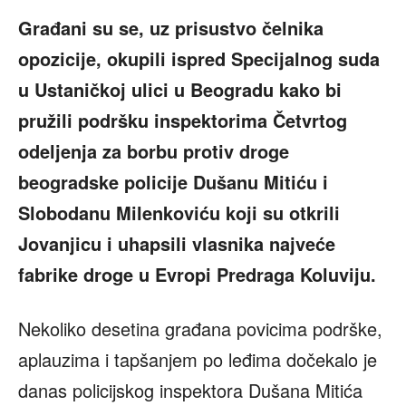
Građani su se, uz prisustvo čelnika
opozicije, okupili ispred Specijalnog suda
u Ustaničkoj ulici u Beogradu kako bi
pružili podršku inspektorima Četvrtog
odeljenja za borbu protiv droge
beogradske policije Dušanu Mitiću i
Slobodanu Milenkoviću koji su otkrili
Jovanjicu i uhapsili vlasnika najveće
fabrike droge u Evropi Predraga Koluviju.
Nekoliko desetina građana povicima podrške,
aplauzima i tapšanjem po leđima dočekalo je
danas policijskog inspektora Dušana Mitića