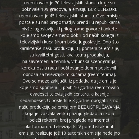
reemitovalo je 70 televizijskih stanica koje su
pokrivale 109 gradova, a emisiju BEZ CENZURE
reemitovalo je 45 televizijskih stanica. Ove emisije
postale su naš prepoznatljiv brend i u republikama
bivše Jugoslavije. U prilog tome govore i ankete
koje smo svojevremeno dobili od naših kolega iz
televizijskih kuća širom bivše Jugoslavije. Ono što
karakteriše našu produkciju, tj. pomenute emisije,
su kvalitetni gosti, kvalitetna produkcija,
najsavremenija tehnika, vrhunska scenografija,
korektnost u radu i poštovanje dobrih poslovnih
odnosa sa televizijskim kućama (reemiterima).
Ovo se moze zaključiti iz podatka da je emisije
koje smo spomenuli, prvih 10 godina reemitovalo
dvadeset televizijskih centara, a kasnije
sedamdeset. U poslednje 3 godine obogatili smo
našu produkciju sa emisijom BEZ USTRUČAVANJA
koja je izazvala veliku pažnju gledaoca i koja
beleži rekordni broj pregleda na internet
platformama. Televizija KTV pored istaknutih
emisija, realizuje još 10 autorskih emisija nedeljno