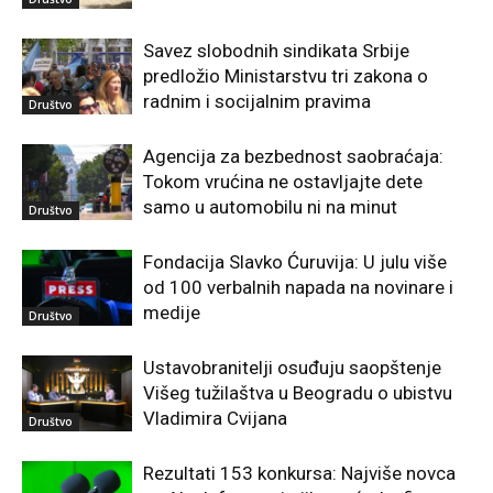
Savez slobodnih sindikata Srbije
predložio Ministarstvu tri zakona o
radnim i socijalnim pravima
Društvo
Agencija za bezbednost saobraćaja:
Tokom vrućina ne ostavljajte dete
samo u automobilu ni na minut
Društvo
Fondacija Slavko Ćuruvija: U julu više
od 100 verbalnih napada na novinare i
medije
Društvo
Ustavobranitelji osuđuju saopštenje
Višeg tužilaštva u Beogradu o ubistvu
Vladimira Cvijana
Društvo
Rezultati 153 konkursa: Najviše novca