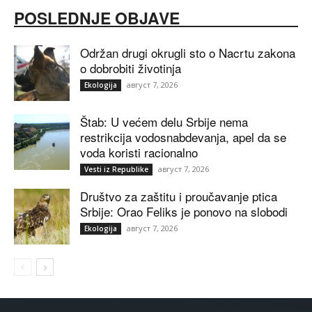
POSLEDNJE OBJAVE
Održan drugi okrugli sto o Nacrtu zakona
o dobrobiti životinja
август 7, 2026
Ekologija
Štab: U većem delu Srbije nema
restrikcija vodosnabdevanja, apel da se
voda koristi racionalno
август 7, 2026
Vesti iz Republike
Društvo za zaštitu i proučavanje ptica
Srbije: Orao Feliks je ponovo na slobodi
август 7, 2026
Ekologija