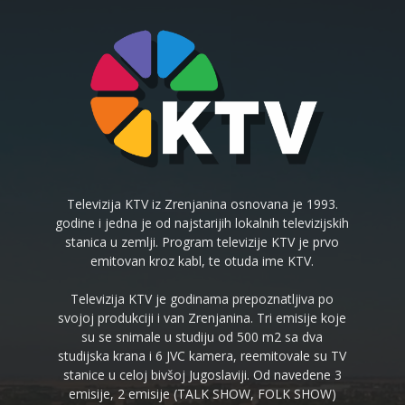
Televizija KTV iz Zrenjanina osnovana je 1993.
godine i jedna je od najstarijih lokalnih televizijskih
stanica u zemlji. Program televizije KTV je prvo
emitovan kroz kabl, te otuda ime KTV.
Televizija KTV je godinama prepoznatljiva po
svojoj produkciji i van Zrenjanina. Tri emisije koje
su se snimale u studiju od 500 m2 sa dva
studijska krana i 6 JVC kamera, reemitovale su TV
stanice u celoj bivšoj Jugoslaviji. Od navedene 3
emisije, 2 emisije (TALK SHOW, FOLK SHOW)