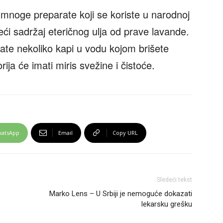
 mnoge preparate koji se koriste u narodnoj
eći sadržaj eteričnog ulja od prave lavande.
ate nekoliko kapi u vodu kojom brišete
rija će imati miris svežine i čistoće.
atsApp
Email
Copy URL
Sledeći tekst
Marko Lens – U Srbiji je nemoguće dokazati
lekarsku grešku