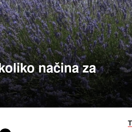
koliko načina za
T