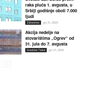
raka pluća 1. avgusta, u
Srbiji godišnje oboli 7.000
ljudi
јул 31, 2026
Zdravstvo
Akcija nedelje na
stovarištima „Ogrev“ od
31. jula do 7. avgusta
јул 31, 2026
Gradske Teme