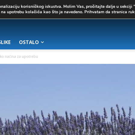
onalizaciju korisničkog iskustva. Molim Vas, pročitajte dalje u sekciji 
te na upotrebu kolačića kao što je navedeno. Prihvatam da stranica r
SLIKE
OSTALO
iko načina za upotrebu