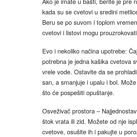
Ako je imate u bašti, berite je pre 
kada su se cvetovi u sredini metlice
Beru se po suvom i toplom vremenu, 
cvetovi i listovi mogu prouzrokovat
Evo i nekoliko načina upotrebe: Ča
potrebna je jedna kašika cvetova sv
vrele vode. Ostavite da se prohladi
san, a smanjuje i upalu i bol. Mož
što će pospešiti opuštanje.
Osveživač prostora – Najjednostavn
štok vrata ili zid. Možete od nje ispl
cvetove, osušite ih i pakujte u por