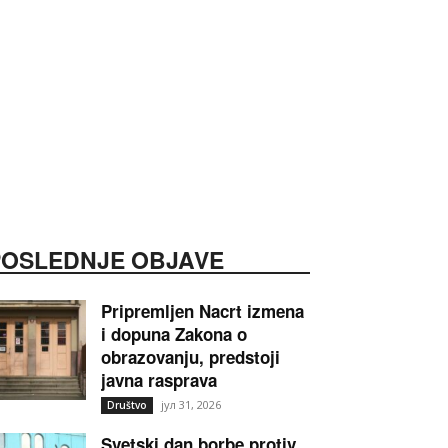
POSLEDNJE OBJAVE
Pripremljen Nacrt izmena
i dopuna Zakona o
obrazovanju, predstoji
javna rasprava
јул 31, 2026
Društvo
Svetski dan borbe protiv