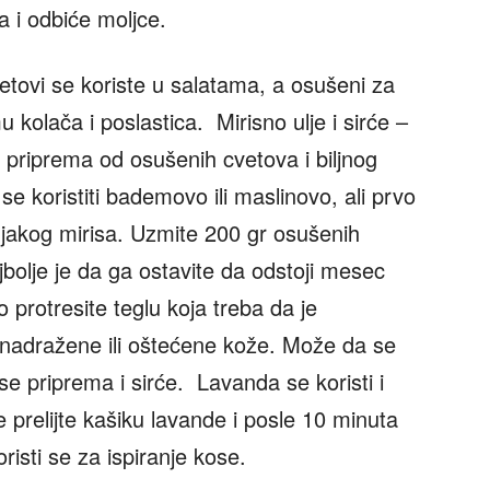
a i odbiće moljce.
etovi se koriste u salatama, a osušeni za
kolača i poslastica. Mirisno ulje i sirće –
se priprema od osušenih cvetova i biljnog
se koristiti bademovo ili maslinovo, ali prvo
 jakog mirisa. Uzmite 200 gr osušenih
ajbolje je da ga ostavite da odstoji mesec
rotresite teglu koja treba da je
e nadražene ili oštećene kože. Može da se
 se priprema i sirće. Lavanda se koristi i
e prelijte kašiku lavande i posle 10 minuta
risti se za ispiranje kose.