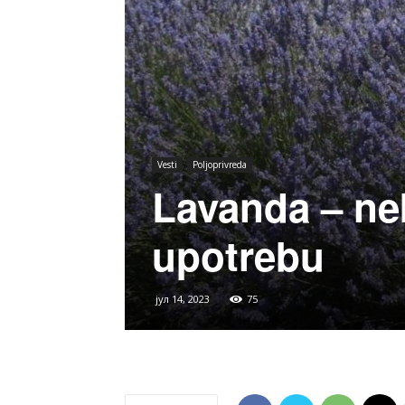
Vesti
Poljoprivreda
Lavanda – ne
upotrebu
јул 14, 2023
75