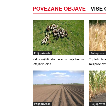
POVEZANE OBJAVE
VIŠE
Poljoprivreda
Poljoprivred
Kako zaštititi domaće životinje tokom
Toplotni tal
letnjih vrućina
milijarde ev
Poljoprivreda
Poljoprivred