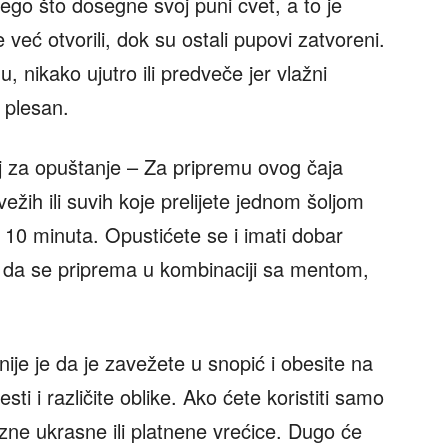
nego što dosegne svoj puni cvet, a to je
 već otvorili, dok su ostali pupovi zatvoreni.
nikako ujutro ili predveče jer vlažni
i plesan.
j za opuštanje – Za pripremu ovog čaja
ežih ili suvih koje prelijete jednom šoljom
 10 minuta. Opustićete se i imati dobar
e da se priprema u kombinaciji sa mentom,
ije je da je zavežete u snopić i obesite na
esti i različite oblike. Ako ćete koristiti samo
ozne ukrasne ili platnene vrećice. Dugo će