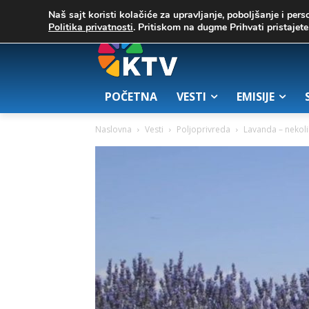
C
03. август 2026.
23.7
Zrenjanin
Naš sajt koristi kolačiće za upravljanje, poboljšanje i pers
Politika privatnosti
. Pritiskom na dugme Prihvati pristaje
POČETNA
VESTI
EMISIJE
Naslovna
Vesti
Poljoprivreda
Lavanda – nekol