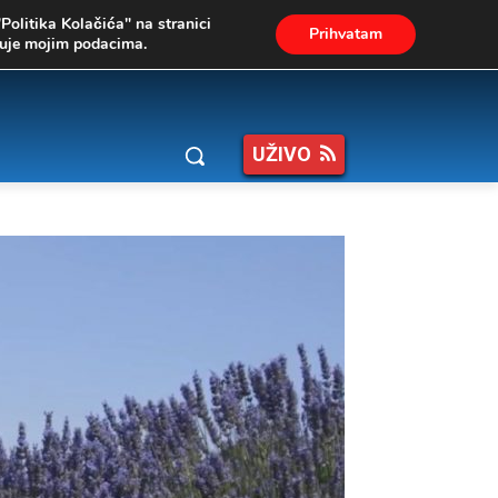
"Politika Kolačića" na stranici
Prihvatam
ukuje mojim podacima.
UŽIVO