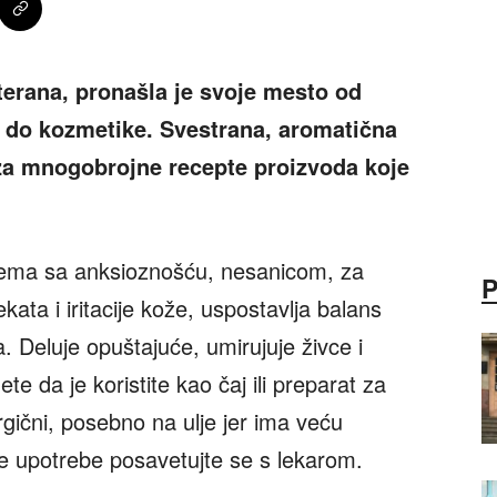
terana, pronašla je svoje mesto od
 do kozmetike. Svestrana, aromatična
u za mnogobrojne recepte proizvoda koje
lema sa anksioznošću, nesanicom, za
ata i iritacije kože, uspostavlja balans
 Deluje opuštajuće, umirujuje živce i
e da je koristite kao čaj ili preparat za
ergični, posebno na ulje jer ima veću
re upotrebe posavetujte se s lekarom.