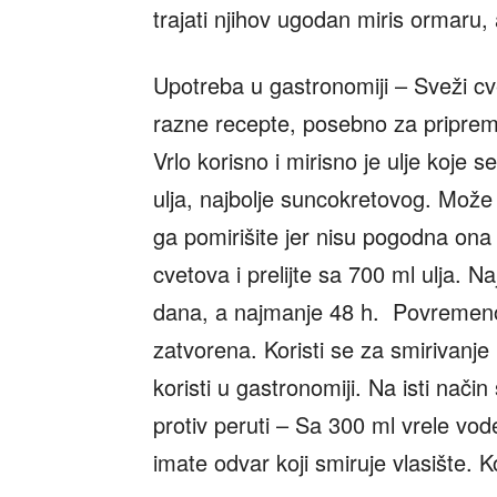
trajati njihov ugodan miris ormaru, 
Upotreba u gastronomiji – Sveži cv
razne recepte, posebno za pripremu 
Vrlo korisno i mirisno je ulje koje 
ulja, najbolje suncokretovog. Može 
ga pomirišite jer nisu pogodna ona
cvetova i prelijte sa 700 ml ulja. N
dana, a najmanje 48 h. Povremeno p
zatvorena. Koristi se za smirivanj
koristi u gastronomiji. Na isti način
protiv peruti – Sa 300 ml vrele vod
imate odvar koji smiruje vlasište. Ko