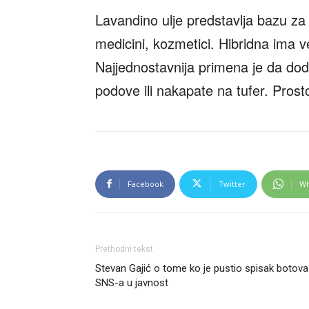
Lavandino ulje predstavlja bazu za
medicini, kozmetici. Hibridna ima v
Najjednostavnija primena je da dod
podove ili nakapate na tufer. Prosto
Facebook
Twitter
Wh
Prethodni tekst
Stevan Gajić o tome ko je pustio spisak botova
SNS-a u javnost