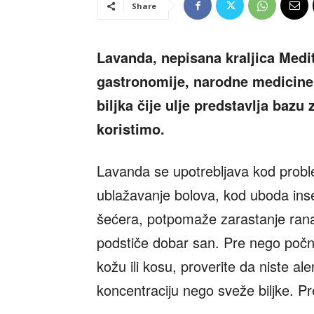
Share
Lavanda, nepisana kraljica Medi
gastronomije, narodne medicine
biljka čije ulje predstavlja baz
koristimo.
Lavanda se upotrebljava kod prob
ublažavanje bolova, kod uboda insek
šećera, potpomaže zarastanje rana.
podstiče dobar san. Pre nego počnet
kožu ili kosu, proverite da niste al
koncentraciju nego sveže biljke. P