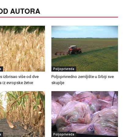
 OD AUTORA
a
Poljoprivreda
as izbrisao više od dve
Poljoprivredno zemljište u Srbiji sve
ra iz evropske žetve
skuplje
a
Poljoprivreda