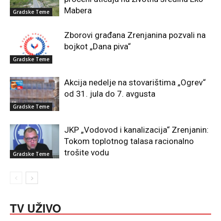
Mabera
Gradske Teme
Zborovi građana Zrenjanina pozvali na
bojkot „Dana piva“
Gradske Teme
Akcija nedelje na stovarištima „Ogrev“
od 31. jula do 7. avgusta
Gradske Teme
JKP „Vodovod i kanalizacija“ Zrenjanin:
Tokom toplotnog talasa racionalno
trošite vodu
Gradske Teme
TV UŽIVO