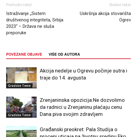
Prethodni tekst
Sledeći tekst
Istraživanje „Sistem
Uskršnja akcija stovarišta
društvenog integriteta, Srbija
Ogrev
2023“ – Država ne sluša
preporuke
POVEZANE OBJAVE
VIŠE OD AUTORA
Akcija nedelje u Ogrevu počinje sutra i
traje do 14. avgusta
Gradske Teme
Zrenjaninska opozicija:Ne dozvolimo
da radnici u Zrenjaninu plaćaju cenu
Dana piva svojim zdravljem
Gradske Teme
Građanski preokret: Pala Studija o
proceni uticaja na životnu sredinu Eko