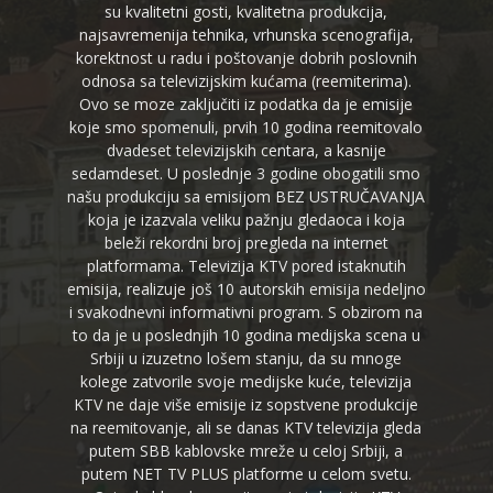
su kvalitetni gosti, kvalitetna produkcija,
najsavremenija tehnika, vrhunska scenografija,
korektnost u radu i poštovanje dobrih poslovnih
odnosa sa televizijskim kućama (reemiterima).
Ovo se moze zaključiti iz podatka da je emisije
koje smo spomenuli, prvih 10 godina reemitovalo
dvadeset televizijskih centara, a kasnije
sedamdeset. U poslednje 3 godine obogatili smo
našu produkciju sa emisijom BEZ USTRUČAVANJA
koja je izazvala veliku pažnju gledaoca i koja
beleži rekordni broj pregleda na internet
platformama. Televizija KTV pored istaknutih
emisija, realizuje još 10 autorskih emisija nedeljno
i svakodnevni informativni program. S obzirom na
to da je u poslednjih 10 godina medijska scena u
Srbiji u izuzetno lošem stanju, da su mnoge
kolege zatvorile svoje medijske kuće, televizija
KTV ne daje više emisije iz sopstvene produkcije
na reemitovanje, ali se danas KTV televizija gleda
putem SBB kablovske mreže u celoj Srbiji, a
putem NET TV PLUS platforme u celom svetu.