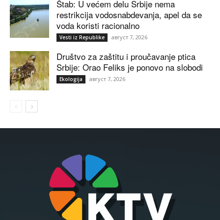
Štab: U većem delu Srbije nema
restrikcija vodosnabdevanja, apel da se
voda koristi racionalno
август 7, 2026
Vesti iz Republike
Društvo za zaštitu i proučavanje ptica
Srbije: Orao Feliks je ponovo na slobodi
август 7, 2026
Ekologija