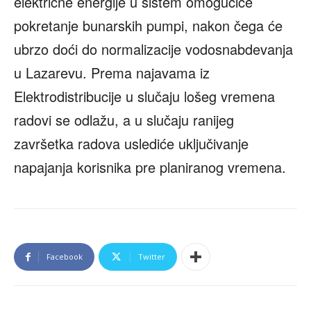
električne energije u sistem omogućiće
pokretanje bunarskih pumpi, nakon čega će
ubrzo doći do normalizacije vodosnabdevanja
u Lazarevu. Prema najavama iz
Elektrodistribucije u slučaju lošeg vremena
radovi se odlažu, a u slučaju ranijeg
završetka radova uslediće uključivanje
napajanja korisnika pre planiranog vremena.
Facebook
Twitter