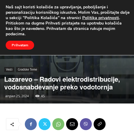
Naš sajt koristi kolačiće za upravljanje, poboljšanje i
UŽIVO
personalizaciju korisničkog iskustva. Molim Vas, pročitajte dalje
u sekciji "Politika Kolačića" na stranici
Politika privatnosti
.
Naslovna
Vesti
Gradske Teme
Pritiskom na dugme Prihvati pristajete na upotrebu kolačića
kao što je navedeno. Prihvatam da stranica rukuje mojim
podacima.
Prihvatam
Vesti
Gradske Teme
Lazarevo – Radovi elektrodistribucije,
vodosnabdevanje preko vodotornja
април 25, 2024
45