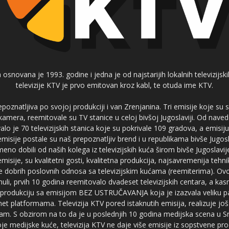
 osnovana je 1993. godine i jedna je od najstarijih lokalnih televizijs
televizije KTV je prvo emitovan kroz kabl, te otuda ime KTV.
poznatljiva po svojoj produkciji i van Zrenjanina. Tri emisije koje su
 kamera, reemitovale su TV stanice u celoj bivšoj Jugoslaviji. Od nave
je 70 televizijskih stanica koje su pokrivale 109 gradova, a emis
 emisije postale su naš prepoznatljiv brend i u republikama bivše Jugos
no dobili od naših kolega iz televizijskih kuća širom bivše Jugoslavij
misije, su kvalitetni gosti, kvalitetna produkcija, najsavremenija tehn
e dobrih poslovnih odnosa sa televizijskim kućama (reemiterima). Ovo
li, prvih 10 godina reemitovalo dvadeset televizijskih centara, a ka
produkciju sa emisijom BEZ USTRUČAVANJA koja je izazvala veliku pa
net platformama. Televizija KTV pored istaknutih emisija, realizuje još
am. S obzirom na to da je u poslednjih 10 godina medijska scena u Srb
e medijske kuće, televizija KTV ne daje više emisije iz sopstvene pro