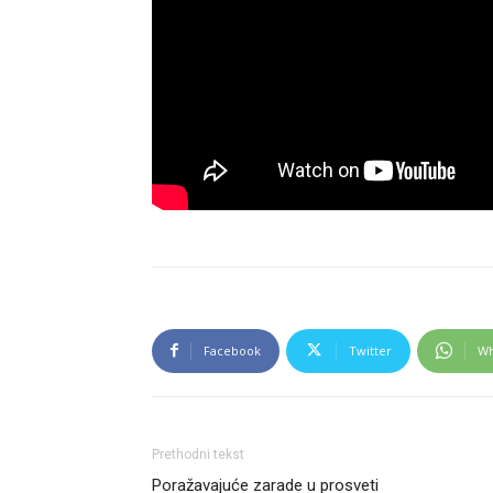
Facebook
Twitter
Wh
Prethodni tekst
Poražavajuće zarade u prosveti