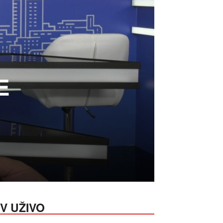
E
V UŽIVO