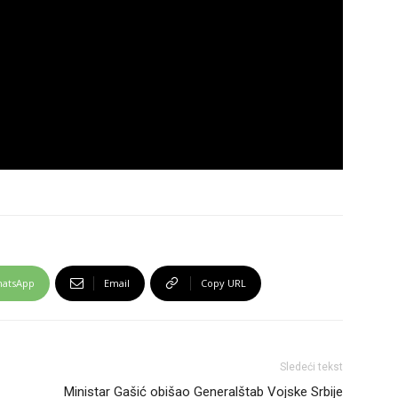
atsApp
Email
Copy URL
Sledeći tekst
Ministar Gašić obišao Generalštab Vojske Srbije