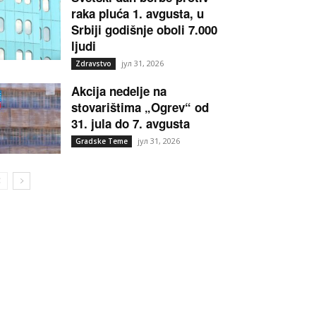
raka pluća 1. avgusta, u
Srbiji godišnje oboli 7.000
ljudi
јул 31, 2026
Zdravstvo
Akcija nedelje na
stovarištima „Ogrev“ od
31. jula do 7. avgusta
јул 31, 2026
Gradske Teme