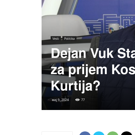
Vesti
Politika
Dejan Vuk St
za prijem Kos
Kurtija?
мај 9, 2024
77