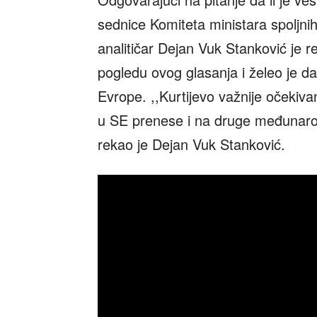
sednice Komiteta ministara spoljnih 
analitičar Dejan Vuk Stanković je r
pogledu ovog glasanja i želeo je d
Evrope. ,,Kurtijevo važnije očekiva
u SE prenese i na druge međunarodne 
rekao je Dejan Vuk Stanković.