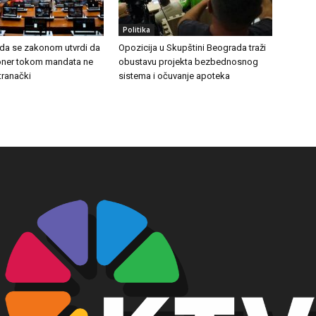
Politika
 da se zakonom utvrdi da
Opozicija u Skupštini Beograda traži
ioner tokom mandata ne
obustavu projekta bezbednosnog
stranački
sistema i očuvanje apoteka