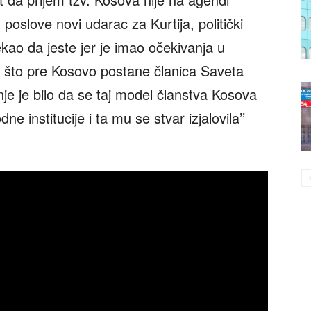
poslove novi udarac za Kurtija, politički
ekao da jeste jer je imao očekivanja u
a što pre Kosovo postane članica Saveta
nje je bilo da se taj model članstva Kosova
institucije i ta mu se stvar izjalovila’’