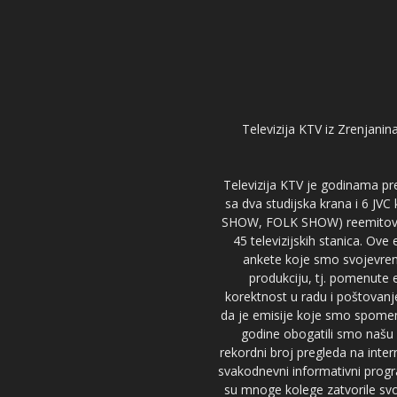
Televizija KTV iz Zrenjanina
Televizija KTV je godinama pre
sa dva studijska krana i 6 JVC
SHOW, FOLK SHOW) reemitovalo 
45 televizijskih stanica. Ove
ankete koje smo svojevreme
produkciju, tj. pomenute e
korektnost u radu i poštovanj
da je emisije koje smo spomenu
godine obogatili smo našu 
rekordni broj pregleda na inter
svakodnevni informativni progr
su mnoge kolege zatvorile svoj