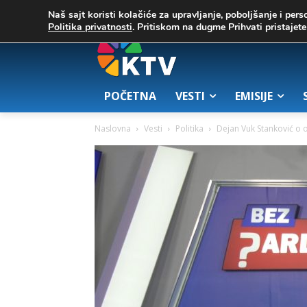
C
02. август 2026.
25.7
Zrenjanin
Naš sajt koristi kolačiće za upravljanje, poboljšanje i pers
Politika privatnosti
. Pritiskom na dugme Prihvati pristaje
POČETNA
VESTI
EMISIJE
Naslovna
Vesti
Politika
Dejan Vuk Stanković o 