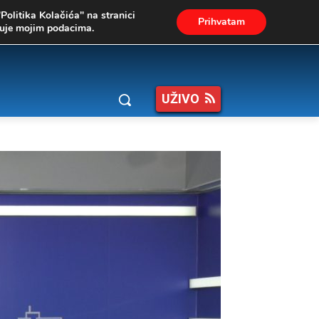
"Politika Kolačića" na stranici
Prihvatam
ukuje mojim podacima.
UŽIVO