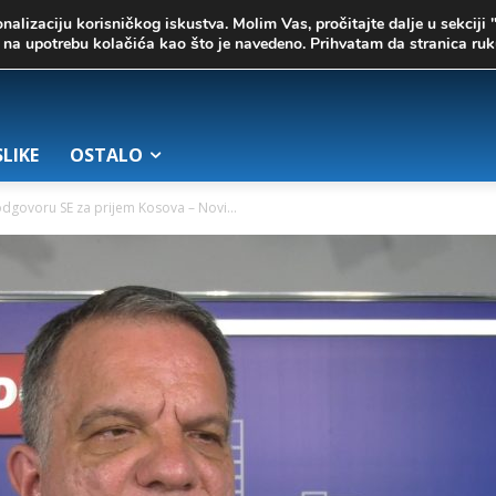
onalizaciju korisničkog iskustva. Molim Vas, pročitajte dalje u sekciji 
te na upotrebu kolačića kao što je navedeno. Prihvatam da stranica r
SLIKE
OSTALO
odgovoru SE za prijem Kosova – Novi...