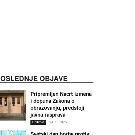
POSLEDNJE OBJAVE
Pripremljen Nacrt izmena
i dopuna Zakona o
obrazovanju, predstoji
javna rasprava
јул 31, 2026
Društvo
Svetski dan borbe protiv