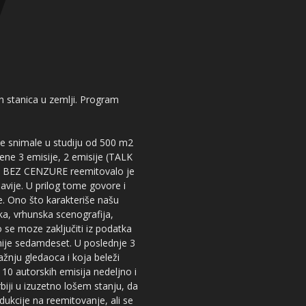
kih stanica u zemlji. Program
 se snimale u studiju od 500 m2
dene 3 emisije, 2 emisije (TALK
iju BEZ CENZURE reemitovalo je
lavije. U prilog tome govore i
e. Ono što karakteriše našu
ika, vrhunska scenografija,
 se moze zaključiti iz podatka
snije sedamdeset. U poslednje 3
žnju gledaoca i koja beleži
 10 autorskih emisija nedeljno i
iji u izuzetno lošem stanju, da
dukcije na reemitovanje, ali se