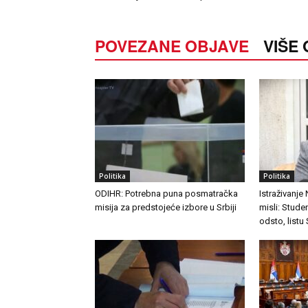
POVEZANE OBJAVE
VIŠE
Politika
Politika
ODIHR: Potrebna puna posmatračka
Istraživanje
misija za predstojeće izbore u Srbiji
misli: Stude
odsto, listu