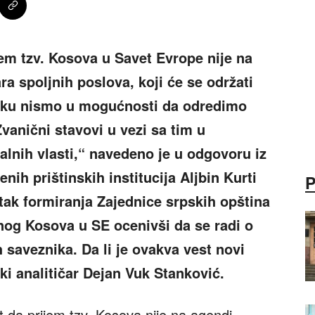
em tzv. Kosova u Savet Evrope nije na
a spoljnih poslova, koji će se održati
tku nismo u mogućnosti da odredimo
vanični stavovi u vezi sa tim u
alnih vlasti,“ navedeno je u odgovoru iz
ih prištinskih institucija Aljbin Kurti
etak formiranja Zajednice srpskih opština
og Kosova u SE ocenivši da se radi o
saveznika. Da li je ovakva vest novi
čki analitičar Dejan Vuk Stanković.
st da prijem tzv. Kosova nije na agendi