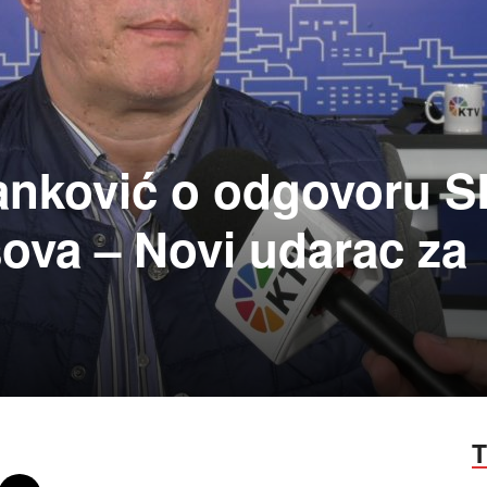
anković o odgovoru S
ova – Novi udarac za
T