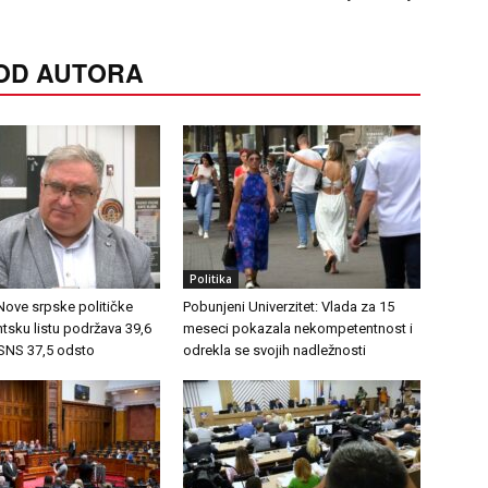
 OD AUTORA
Politika
 Nove srpske političke
Pobunjeni Univerzitet: Vlada za 15
ntsku listu podržava 39,6
meseci pokazala nekompetentnost i
 SNS 37,5 odsto
odrekla se svojih nadležnosti