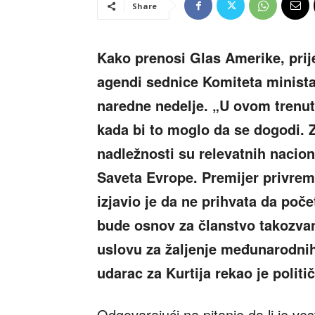
Share
Kako prenosi Glas Amerike, prij
agendi sednice Komiteta ministar
naredne nedelje. „U ovom trenu
kada bi to moglo da se dogodi. Z
nadležnosti su relevatnih nacion
Saveta Evrope. Premijer privremen
izjavio je da ne prihvata da poč
bude osnov za članstvo takozvan
uslovu za žaljenje međunarodnih 
udarac za Kurtija rekao je politi
Odgovarajući na pitanje da li je ve