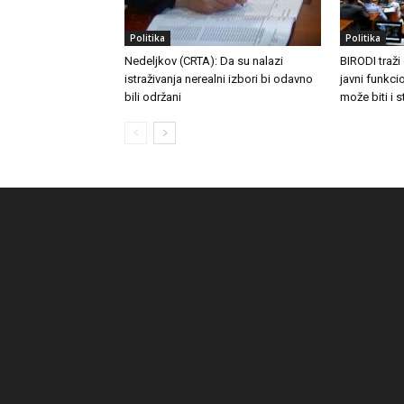
Politika
Politika
Nedeljkov (CRTA): Da su nalazi
BIRODI traži
istraživanja nerealni izbori bi odavno
javni funkc
bili održani
može biti i 