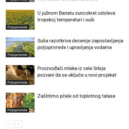
U južnom Banatu suncokret odoleva
tropskoj temperaturi i suši
Poljoprivreda
Suša razotkriva decenije zapostavljanja
poljoprivrede i upravljanja vodama
Poljoprivreda
Proizvođači mleka iz cele Srbije
pozvani da se uključe u novi projekat
Poljoprivreda
Zaštitimo pčele od toplotnog talasa
Poljoprivreda