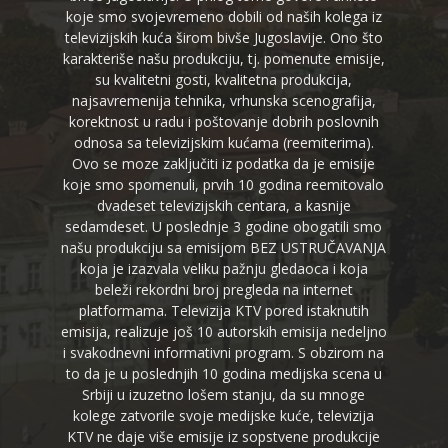
koje smo svojevremeno dobili od naših kolega iz
televizijskih kuća širom bivše Jugoslavije. Ono što
karakteriše našu produkciju, tj. pomenute emisije,
su kvalitetni gosti, kvalitetna produkcija,
najsavremenija tehnika, vrhunska scenografija,
korektnost u radu i poštovanje dobrih poslovnih
odnosa sa televizijskim kućama (reemiterima).
Ovo se moze zaključiti iz podatka da je emisije
koje smo spomenuli, prvih 10 godina reemitovalo
dvadeset televizijskih centara, a kasnije
sedamdeset. U poslednje 3 godine obogatili smo
našu produkciju sa emisijom BEZ USTRUČAVANJA
koja je izazvala veliku pažnju gledaoca i koja
beleži rekordni broj pregleda na internet
platformama. Televizija KTV pored istaknutih
emisija, realizuje još 10 autorskih emisija nedeljno
i svakodnevni informativni program. S obzirom na
to da je u poslednjih 10 godina medijska scena u
Srbiji u izuzetno lošem stanju, da su mnoge
kolege zatvorile svoje medijske kuće, televizija
KTV ne daje više emisije iz sopstvene produkcije