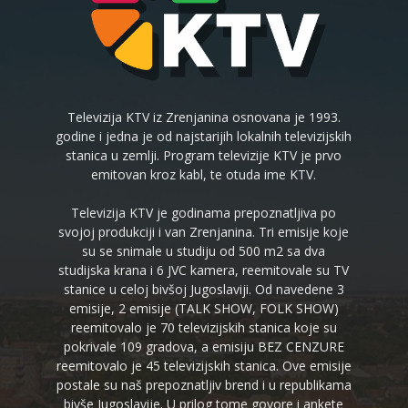
Televizija KTV iz Zrenjanina osnovana je 1993.
godine i jedna je od najstarijih lokalnih televizijskih
stanica u zemlji. Program televizije KTV je prvo
emitovan kroz kabl, te otuda ime KTV.
Televizija KTV je godinama prepoznatljiva po
svojoj produkciji i van Zrenjanina. Tri emisije koje
su se snimale u studiju od 500 m2 sa dva
studijska krana i 6 JVC kamera, reemitovale su TV
stanice u celoj bivšoj Jugoslaviji. Od navedene 3
emisije, 2 emisije (TALK SHOW, FOLK SHOW)
reemitovalo je 70 televizijskih stanica koje su
pokrivale 109 gradova, a emisiju BEZ CENZURE
reemitovalo je 45 televizijskih stanica. Ove emisije
postale su naš prepoznatljiv brend i u republikama
bivše Jugoslavije. U prilog tome govore i ankete