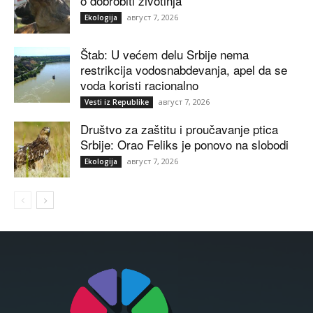
o dobrobiti životinja
август 7, 2026
Ekologija
Štab: U većem delu Srbije nema
restrikcija vodosnabdevanja, apel da se
voda koristi racionalno
август 7, 2026
Vesti iz Republike
Društvo za zaštitu i proučavanje ptica
Srbije: Orao Feliks je ponovo na slobodi
август 7, 2026
Ekologija