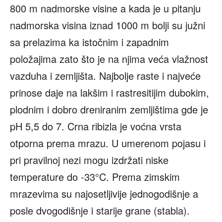
800 m nadmorske visine a kada je u pitanju
nadmorska visina iznad 1000 m bolji su južni
sa prelazima ka istočnim i zapadnim
položajima zato što je na njima veća vlažnost
vazduha i zemljišta. Najbolje raste i najveće
prinose daje na lakšim i rastresitijim dubokim,
plodnim i dobro dreniranim zemljištima gde je
pH 5,5 do 7. Crna ribizla je voćna vrsta
otporna prema mrazu. U umerenom pojasu i
pri pravilnoj nezi mogu izdržati niske
temperature do -33°C. Prema zimskim
mrazevima su najosetljivije jednogodišnje a
posle dvogodišnje i starije grane (stabla).