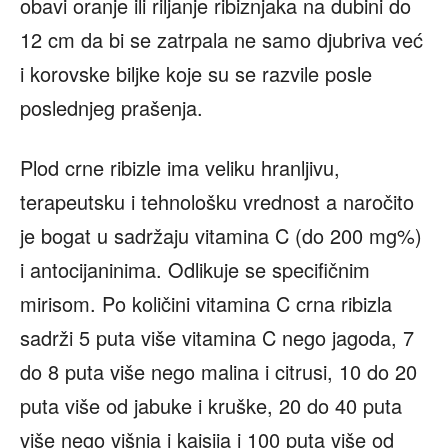
obavi oranje ili riljanje ribiznjaka na dubini do
12 cm da bi se zatrpala ne samo djubriva već
i korovske biljke koje su se razvile posle
poslednjeg prašenja.
Plod crne ribizle ima veliku hranljivu,
terapeutsku i tehnološku vrednost a naročito
je bogat u sadržaju vitamina C (do 200 mg%)
i antocijaninima. Odlikuje se specifičnim
mirisom. Po količini vitamina C crna ribizla
sadrži 5 puta više vitamina C nego jagoda, 7
do 8 puta više nego malina i citrusi, 10 do 20
puta više od jabuke i kruške, 20 do 40 puta
više nego višnja i kajsija i 100 puta više od