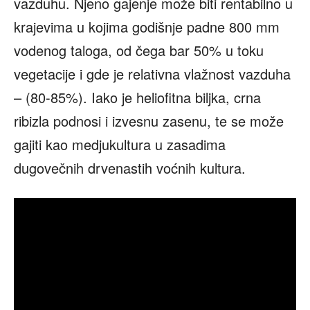
vazduhu. Njeno gajenje može biti rentabilno u
krajevima u kojima godišnje padne 800 mm
vodenog taloga, od čega bar 50% u toku
vegetacije i gde je relativna vlažnost vazduha
– (80-85%). Iako je heliofitna biljka, crna
ribizla podnosi i izvesnu zasenu, te se može
gajiti kao medjukultura u zasadima
dugovečnih drvenastih voćnih kultura.