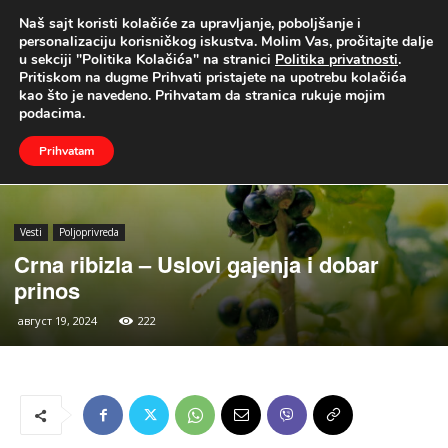
Naš sajt koristi kolačiće za upravljanje, poboljšanje i
UŽIVO
personalizaciju korisničkog iskustva. Molim Vas, pročitajte dalje
u sekciji "Politika Kolačića" na stranici
Politika privatnosti
.
Naslovna
Vesti
Poljoprivreda
Pritiskom na dugme Prihvati pristajete na upotrebu kolačića
kao što je navedeno. Prihvatam da stranica rukuje mojim
podacima.
Prihvatam
Vesti
Poljoprivreda
Crna ribizla – Uslovi gajenja i dobar
prinos
август 19, 2024
222