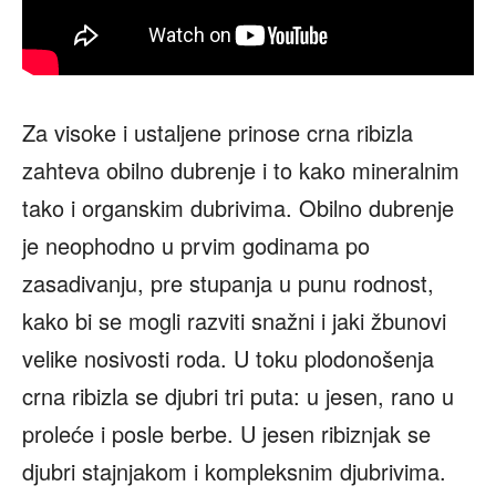
Za visoke i ustaljene prinose crna ribizla
zahteva obilno dubrenje i to kako mineralnim
tako i organskim dubrivima. Obilno dubrenje
je neophodno u prvim godinama po
zasadivanju, pre stupanja u punu rodnost,
kako bi se mogli razviti snažni i jaki žbunovi
velike nosivosti roda. U toku plodonošenja
crna ribizla se djubri tri puta: u jesen, rano u
proleće i posle berbe. U jesen ribiznjak se
djubri stajnjakom i kompleksnim djubrivima.