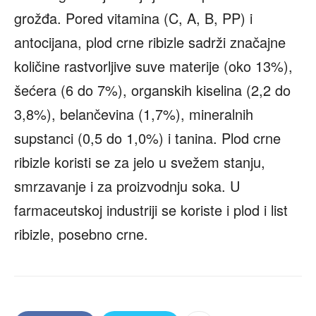
grožđa. Pored vitamina (C, A, B, PP) i
antocijana, plod crne ribizle sadrži značajne
količine rastvorljive suve materije (oko 13%),
šećera (6 do 7%), organskih kiselina (2,2 do
3,8%), belančevina (1,7%), mineralnih
supstanci (0,5 do 1,0%) i tanina. Plod crne
ribizle koristi se za jelo u svežem stanju,
smrzavanje i za proizvodnju soka. U
farmaceutskoj industriji se koriste i plod i list
ribizle, posebno crne.