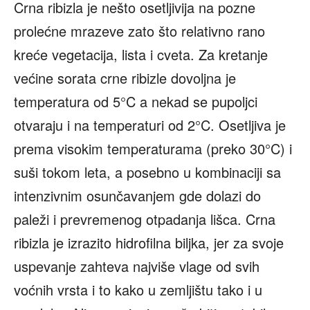
Crna ribizla je nešto osetljivija na pozne
prolećne mrazeve zato što relativno rano
kreće vegetacija, lista i cveta. Za kretanje
većine sorata crne ribizle dovoljna je
temperatura od 5°C a nekad se pupoljci
otvaraju i na temperaturi od 2°C. Osetljiva je
prema visokim temperaturama (preko 30°C) i
suši tokom leta, a posebno u kombinaciji sa
intenzivnim osunčavanjem gde dolazi do
paleži i prevremenog otpadanja lišca. Crna
ribizla je izrazito hidrofilna biljka, jer za svoje
uspevanje zahteva najviše vlage od svih
voćnih vrsta i to kako u zemljištu tako i u