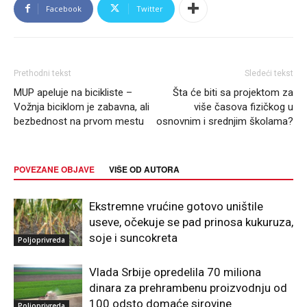
Facebook
Twitter
Prethodni tekst
Sledeći tekst
MUP apeluje na bicikliste –
Šta će biti sa projektom za
Vožnja biciklom je zabavna, ali
više časova fizičkog u
bezbednost na prvom mestu
osnovnim i srednjim školama?
POVEZANE OBJAVE
VIŠE OD AUTORA
Ekstremne vrućine gotovo uništile
useve, očekuje se pad prinosa kukuruza,
soje i suncokreta
Poljoprivreda
Vlada Srbije opredelila 70 miliona
dinara za prehrambenu proizvodnju od
100 odsto domaće sirovine
Poljoprivreda