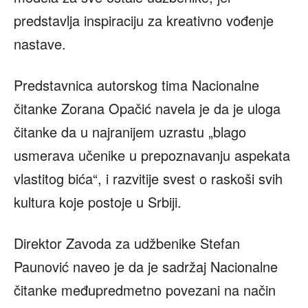
predstavlja inspiraciju za kreativno vođenje
nastave.
Predstavnica autorskog tima Nacionalne
čitanke Zorana Opačić navela je da je uloga
čitanke da u najranijem uzrastu „blago
usmerava učenike u prepoznavanju aspekata
vlastitog bića“, i razvitije svest o raskoši svih
kultura koje postoje u Srbiji.
Direktor Zavoda za udžbenike Stefan
Paunović naveo je da je sadržaj Nacionalne
čitanke međupredmetno povezani na način