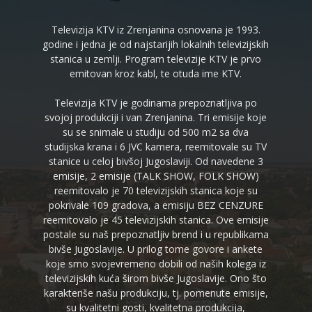
Televizija KTV iz Zrenjanina osnovana je 1993.
godine i jedna je od najstarijih lokalnih televizijskih
stanica u zemlji. Program televizije KTV je prvo
emitovan kroz kabl, te otuda ime KTV.
Televizija KTV je godinama prepoznatljiva po
svojoj produkciji i van Zrenjanina. Tri emisije koje
su se snimale u studiju od 500 m2 sa dva
studijska krana i 6 JVC kamera, reemitovale su TV
stanice u celoj bivšoj Jugoslaviji. Od navedene 3
emisije, 2 emisije (TALK SHOW, FOLK SHOW)
reemitovalo je 70 televizijskih stanica koje su
pokrivale 109 gradova, a emisiju BEZ CENZURE
reemitovalo je 45 televizijskih stanica. Ove emisije
postale su naš prepoznatljiv brend i u republikama
bivše Jugoslavije. U prilog tome govore i ankete
koje smo svojevremeno dobili od naših kolega iz
televizijskih kuća širom bivše Jugoslavije. Ono što
karakteriše našu produkciju, tj. pomenute emisije,
su kvalitetni gosti, kvalitetna produkcija,