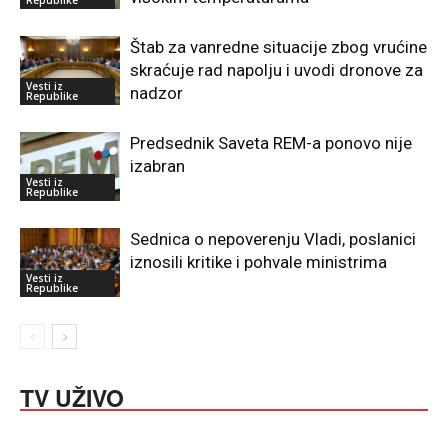
Štab za vanredne situacije zbog vrućine
skraćuje rad napolju i uvodi dronove za
Vesti iz
nadzor
Republike
Predsednik Saveta REM-a ponovo nije
izabran
Vesti iz
Republike
Sednica o nepoverenju Vladi, poslanici
iznosili kritike i pohvale ministrima
Vesti iz
Republike
TV UŽIVO