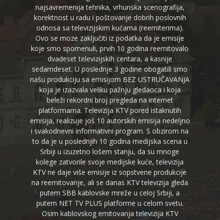
najsavremenija tehnika, vrhunska scenografija,
korektnost u radu i poštovanje dobrih poslovnih
odnosa sa televizijskim kućama (reemiterima).
Ovo se moze zaključiti iz podatka da je emisije
koje smo spomenuli, prvih 10 godina reemitovalo
dvadeset televizijskih centara, a kasnije
sedamdeset. U poslednje 3 godine obogatili smo
našu produkciju sa emisijom BEZ USTRUČAVANJA
koja je izazvala veliku pažnju gledaoca i koja
beleži rekordni broj pregleda na internet
platformama. Televizija KTV pored istaknutih
emisija, realizuje još 10 autorskih emisija nedeljno
i svakodnevni informativni program. S obzirom na
to da je u poslednjih 10 godina medijska scena u
Srbiji u izuzetno lošem stanju, da su mnoge
kolege zatvorile svoje medijske kuće, televizija
KTV ne daje više emisije iz sopstvene produkcije
na reemitovanje, ali se danas KTV televizija gleda
putem SBB kablovske mreže u celoj Srbiji, a
putem NET TV PLUS platforme u celom svetu.
Osim kablovskog emitovanja televizija KTV