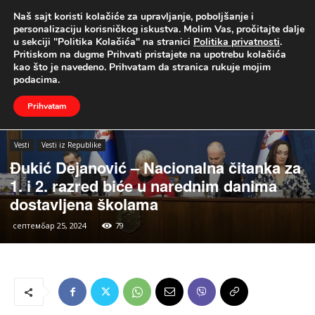
Naš sajt koristi kolačiće za upravljanje, poboljšanje i
UŽIVO
personalizaciju korisničkog iskustva. Molim Vas, pročitajte dalje
u sekciji "Politika Kolačića" na stranici
Politika privatnosti
.
Naslovna
Vesti
Vesti iz Republike
Pritiskom na dugme Prihvati pristajete na upotrebu kolačića
kao što je navedeno. Prihvatam da stranica rukuje mojim
podacima.
Prihvatam
Vesti
Vesti iz Republike
Đukić Dejanović – Nacionalna čitanka za
1. i 2. razred biće u narednim danima
dostavljena školama
септембар 25, 2024
79