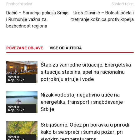
Prethodni tekst
Sledeći tekst
Dačić – Saradnja policija Srbije
Uroš Glavinić – Bolesti pčela i
i Rumunije važna za
tretiranje košnica protiv krpelja
bezbednost regiona
POVEZANE OBJAVE
VIŠE OD AUTORA
Štab za vanredne situacije: Energetska
situacija stabilna, apel na racionalnu
Vesti iz
potrošnju struje i vode
Republike
Nizak vodostaj negativno utiče na
energetiku, transport i snabdevanje
Vesti iz
Srbije
Republike
Srbijašume: Opez pri boravku u prirodi
kako bi se sprečili šumski požari pri
Vesti iz
visokim temperaturama
Republike