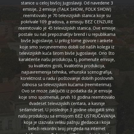
stanice u celoj bivšoj Jugoslaviji. Od navedene 3
emisije, 2 emisije (TALK SHOW, FOLK SHOW)
reemitovalo je 70 televizijskih stanica koje su
pokrivale 109 gradova, a emisiju BEZ CENZURE
reemitovalo je 45 televizijskih stanica. Ove emisije
postale su naš prepoznatljiv brend i u republikama
bivše Jugoslavije. U prilog tome govore i ankete
koje smo svojevremeno dobili od naših kolega iz
televizijskih kuća širom bivše Jugoslavije. Ono što
karakteriše našu produkciju, tj. pomenute emisije,
su kvalitetni gosti, kvalitetna produkcija,
najsavremenija tehnika, vrhunska scenografija,
korektnost u radu i poštovanje dobrih poslovnih
odnosa sa televizijskim kućama (reemiterima).
Ovo se moze zaključiti iz podatka da je emisije
koje smo spomenuli, prvih 10 godina reemitovalo
dvadeset televizijskih centara, a kasnije
sedamdeset. U poslednje 3 godine obogatili smo
našu produkciju sa emisijom BEZ USTRUČAVANJA
koja je izazvala veliku pažnju gledaoca i koja
beleži rekordni broj pregleda na internet