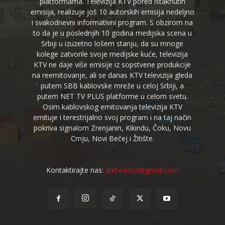
platformama. Televizija KTV pored istaknutih
emisija, realizuje još 10 autorskih emisija nedeljno
i svakodnevni informativni program. S obzirom na
to da je u poslednjih 10 godina medijska scena u
Srbiji u izuzetno lošem stanju, da su mnoge
kolege zatvorile svoje medijske kuće, televizija
KTV ne daje više emisije iz sopstvene produkcije
na reemitovanje, ali se danas KTV televizija gleda
putem SBB kablovske mreže u celoj Srbiji, a
putem NET TV PLUS platforme u celom svetu.
Osim kablovskog emitovanja televizija KTV
emituje i terestrijalno svoj program i na taj način
pokriva signalom Zrenjanin, Kikindu, Čoku, Novu
Crnju, Novi Bečej i Žitište.
Kontaktirajte nas:
zrktvrezija@gmail.com