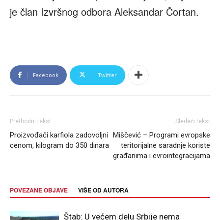
je član Izvršnog odbora Aleksandar Čortan.
Facebook
Twitter
Prethodni tekst
Sledeći tekst
Proizvođači karfiola zadovoljni
Miščević – Programi evropske
cenom, kilogram do 350 dinara
teritorijalne saradnje koriste
građanima i evrointegracijama
POVEZANE OBJAVE
VIŠE OD AUTORA
Štab: U većem delu Srbije nema