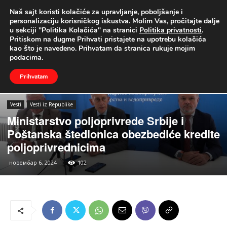
Naš sajt koristi kolačiće za upravljanje, poboljšanje i
UŽIVO
personalizaciju korisničkog iskustva. Molim Vas, pročitajte dalje
u sekciji "Politika Kolačića" na stranici
Politika privatnosti
.
Naslovna
Vesti
Vesti iz Republike
Pritiskom na dugme Prihvati pristajete na upotrebu kolačića
kao što je navedeno. Prihvatam da stranica rukuje mojim
podacima.
Prihvatam
Vesti
Vesti iz Republike
Ministarstvo poljoprivrede Srbije i
Poštanska štedionica obezbediće kredite
poljoprivrednicima
новембар 6, 2024
102