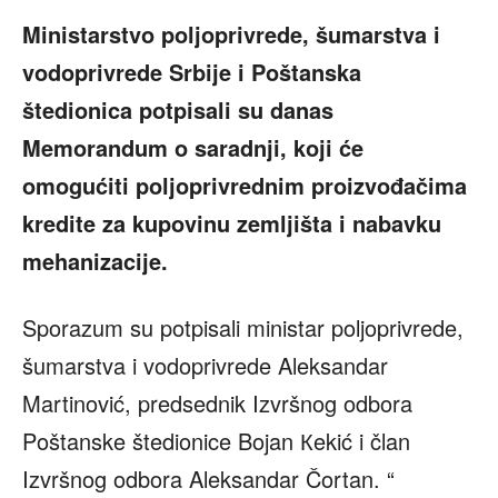
Ministarstvo poljoprivrede, šumarstva i
vodoprivrede Srbije i Poštanska
štedionica potpisali su danas
Memorandum o saradnji, koji će
omogućiti poljoprivrednim proizvođačima
kredite za kupovinu zemljišta i nabavku
mehanizacije.
Sporazum su potpisali ministar poljoprivrede,
šumarstva i vodoprivrede Aleksandar
Martinović, predsednik Izvršnog odbora
Poštanske štedionice Bojan Кekić i član
Izvršnog odbora Aleksandar Čortan. “