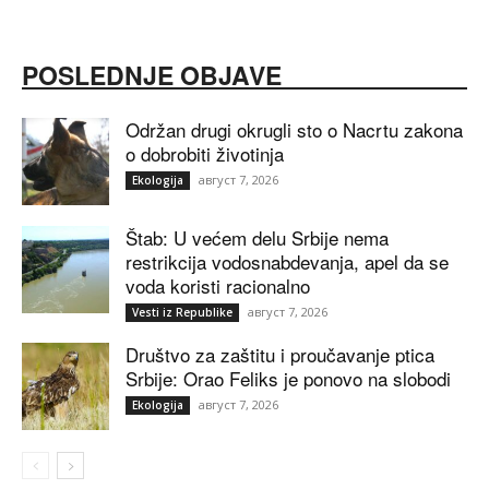
POSLEDNJE OBJAVE
Održan drugi okrugli sto o Nacrtu zakona
o dobrobiti životinja
август 7, 2026
Ekologija
Štab: U većem delu Srbije nema
restrikcija vodosnabdevanja, apel da se
voda koristi racionalno
август 7, 2026
Vesti iz Republike
Društvo za zaštitu i proučavanje ptica
Srbije: Orao Feliks je ponovo na slobodi
август 7, 2026
Ekologija