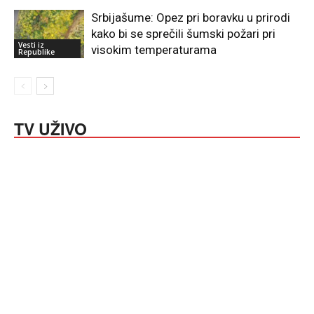
Srbijašume: Opez pri boravku u prirodi
kako bi se sprečili šumski požari pri
Vesti iz
visokim temperaturama
Republike
TV UŽIVO