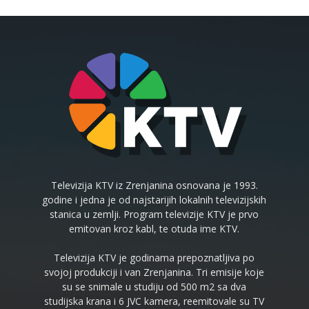
Televizija KTV iz Zrenjanina osnovana je 1993.
godine i jedna je od najstarijih lokalnih televizijskih
stanica u zemlji. Program televizije KTV je prvo
emitovan kroz kabl, te otuda ime KTV.
Televizija KTV je godinama prepoznatljiva po
svojoj produkciji i van Zrenjanina. Tri emisije koje
su se snimale u studiju od 500 m2 sa dva
studijska krana i 6 JVC kamera, reemitovale su TV