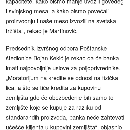
kapacitete, kako bismo manje uvozili goveđeg
i svinjskog mesa, a kako bismo povećali
proizvodnju i naše meso izvozili na svetska
tržišta“, rekao je Martinović.
Predsednik Izvršnog odbora Poštanske
štedionice Bojan Kekić je rekao da će banka
imati najpovoljnije uslove za poljoprivrednike.
„Moratorijum na kredite se odnosi na fizička
lica, a što se tiče kredita za kupovinu
zemljišta gde će obezbeđenje biti samo to
zemljište koje se kupuje za razliku od
standarandih proizvoda, banka neće zahtevati
učešće klijenta u kupovini zemljišta“, objasnio