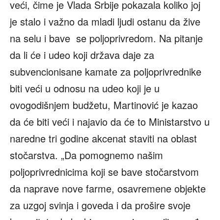
veći, čime je Vlada Srbije pokazala koliko joj
je stalo i važno da mladi ljudi ostanu da žive
na selu i bave se poljoprivredom. Na pitanje
da li će i udeo koji država daje za
subvencionisane kamate za poljoprivrednike
biti veći u odnosu na udeo koji je u
ovogodišnjem budžetu, Martinović je kazao
da će biti veći i najavio da će to Ministarstvo u
naredne tri godine akcenat staviti na oblast
stočarstva. „Da pomognemo našim
poljoprivrednicima koji se bave stočarstvom
da naprave nove farme, osavremene objekte
za uzgoj svinja i goveda i da prošire svoje