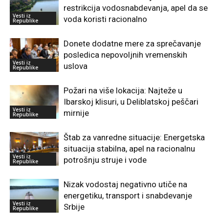
restrikcija vodosnabdevanja, apel da se
Vesti iz
voda koristi racionalno
Republike
Donete dodatne mere za sprečavanje
posledica nepovoljnih vremenskih
Vesti iz
uslova
Republike
Požari na više lokacija: Najteže u
Ibarskoj klisuri, u Deliblatskoj peščari
Vesti iz
mirnije
Republike
Štab za vanredne situacije: Energetska
situacija stabilna, apel na racionalnu
Vesti iz
potrošnju struje i vode
Republike
Nizak vodostaj negativno utiče na
energetiku, transport i snabdevanje
Vesti iz
Srbije
Republike