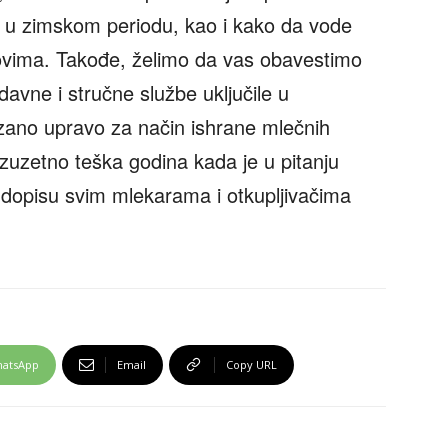
e u zimskom periodu, kao i kako da vode
lovima. Takođe, želimo da vas obavestimo
avne i stručne službe uključile u
zano upravo za način ishrane mlečnih
 izuzetno teška godina kada je u pitanju
u dopisu svim mlekarama i otkupljivačima
atsApp
Email
Copy URL