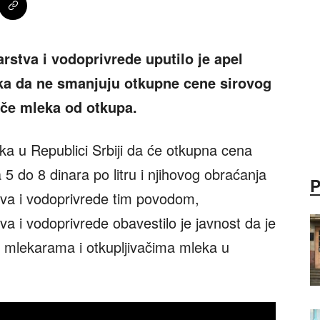
rstva i vodoprivrede uputilo je apel
ka da ne smanjuju otkupne cene sirovog
ače mleka od otkupa.
ka u Republici Srbiji da će otkupna cena
 5 do 8 dinara po litru i njihovog obraćanja
tva i vodoprivrede tim povodom,
va i vodoprivrede obavestilo je javnost da je
im mlekarama i otkupljivačima mleka u