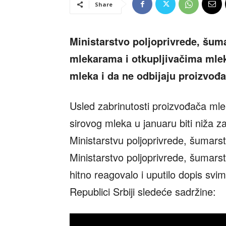
Share
Ministarstvo poljoprivrede, šuma
mlekarama i otkupljivačima mle
mleka i da ne odbijaju proizvođ
Usled zabrinutosti proizvođača mle
sirovog mleka u januaru biti niža za
Ministarstvu poljoprivrede, šumars
Ministarstvo poljoprivrede, šumarst
hitno reagovalo i uputilo dopis sv
Republici Srbiji sledeće sadržine: