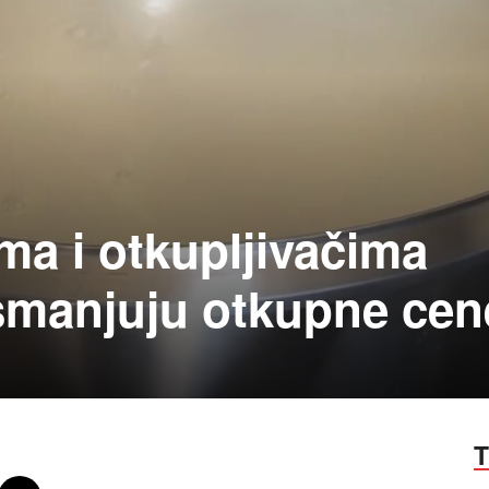
ma i otkupljivačima
smanjuju otkupne cen
T