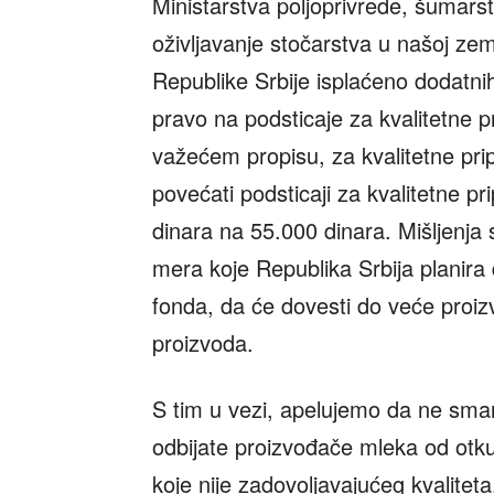
Ministarstva poljoprivrede, šumars
oživljavanje stočarstva u našoj zem
Republike Srbije isplaćeno dodatnih
pravo na podsticaje za kvalitetne 
važećem propisu, za kvalitetne pri
povećati podsticaji za kvalitetne p
dinara na 55.000 dinara. Mišljenja
mera koje Republika Srbija planir
fonda, da će dovesti do veće proizv
proizvoda.
S tim u vezi, apelujemo da ne sma
odbijate proizvođače mleka od otku
koje nije zadovoljavajućeg kvalite