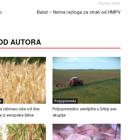
Sledeći tekst
o
Batut – Nema razloga za strah od HMPV
 OD AUTORA
a
Poljoprivreda
as izbrisao više od dve
Poljoprivredno zemljište u Srbiji sve
ra iz evropske žetve
skuplje