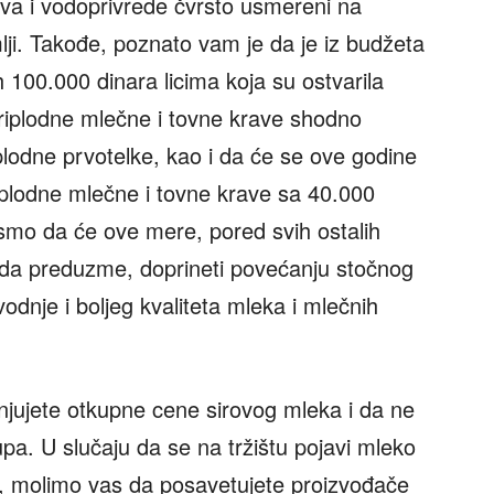
tva i vodoprivrede čvrsto usmereni na
lji. Takođe, poznato vam je da je iz budžeta
 100.000 dinara licima koja su ostvarila
priplodne mlečne i tovne krave shodno
plodne prvotelke, kao i da će se ove godine
riplodne mlečne i tovne krave sa 40.000
 smo da će ove mere, pored svih ostalih
a da preduzme, doprineti povećanju stočnog
odnje i boljeg kvaliteta mleka i mlečnih
njujete otkupne cene sirovog mleka i da ne
pa. U slučaju da se na tržištu pojavi mleko
ta, molimo vas da posavetujete proizvođače