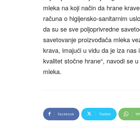
mleka na koji način da hrane krav
računa o higijensko-sanitarnim us
da su se sve poljoprivredne savetod
savetovanje proizvođača mleka ve
krava, imajući u vidu da je iza nas
kvalitet stočne hrane“, navodi se 
mleka.
Facebook
Twitter
Wh