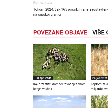
Prethodni tekst
Tokom 2024. čak 165 pošiljki hrane zaustavljen
na srpskoj granici
POVEZANE OBJAVE
VIŠE
Poljoprivreda
Poljoprivred
Kako zaštititi domaće životinje tokom
Toplotni tal
letnjih vrućina
milijarde ev