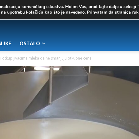
onalizaciju korisničkog iskustva. Molim Vas, pročitajte dalje u sekciji 
te na upotrebu kolačića kao što je navedeno. Prihvatam da stranica r
SLIKE
OSTALO
i otkupljivačima mleka da ne smanjuju otkupne cene