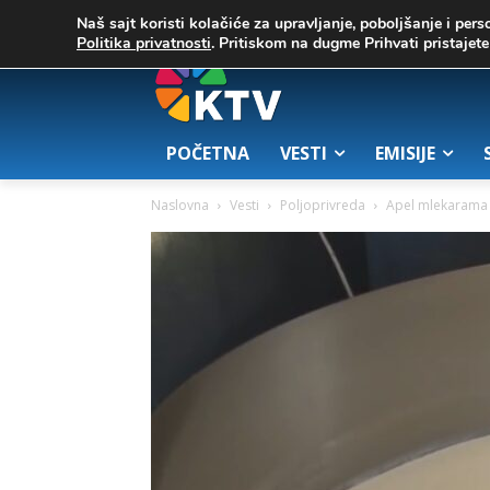
C
02. август 2026.
32.1
Zrenjanin
Naš sajt koristi kolačiće za upravljanje, poboljšanje i pers
Politika privatnosti
. Pritiskom na dugme Prihvati pristaje
POČETNA
VESTI
EMISIJE
Naslovna
Vesti
Poljoprivreda
Apel mlekarama 