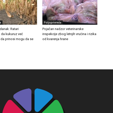
a
Poljoprivreda
danak: Ratari
Pojačan nadzor veterinarske
 da kukuruz već
inspekcije zbog letnjih vrućina i rizika
 da prinosi mogu da se
od kvarenja hrane