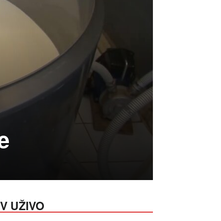
e
V UŽIVO