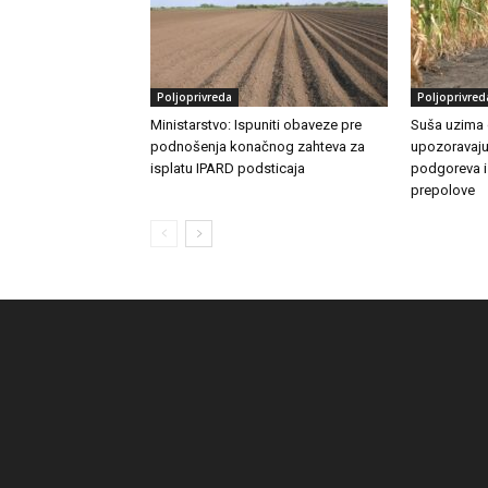
Poljoprivreda
Poljoprivred
Ministarstvo: Ispuniti obaveze pre
Suša uzima 
podnošenja konačnog zahteva za
upozoravaju
isplatu IPARD podsticaja
podgoreva i
prepolove