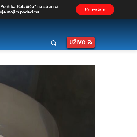
"Politika Kolačića" na stranici
Prihvatam
ukuje mojim podacima.
UŽIVO