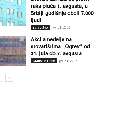
raka pluća 1. avgusta, u
Srbiji godišnje oboli 7.000
ljudi
јул 31, 2026
Zdravstvo
Akcija nedelje na
stovarištima „Ogrev“ od
31. jula do 7. avgusta
јул 31, 2026
Gradske Teme