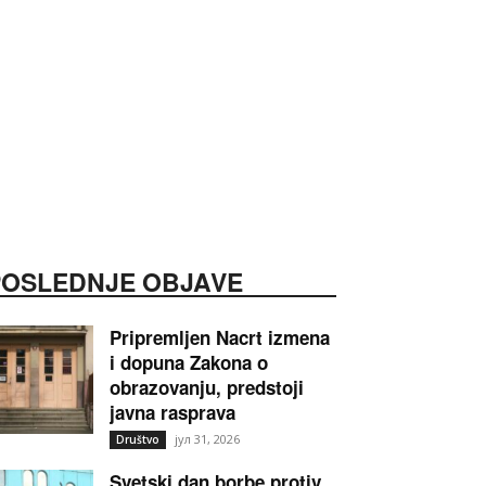
POSLEDNJE OBJAVE
Pripremljen Nacrt izmena
i dopuna Zakona o
obrazovanju, predstoji
javna rasprava
јул 31, 2026
Društvo
Svetski dan borbe protiv