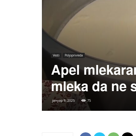
Vesti
Poljoprivreda
Apel mlekara
mleka da ne 
јануар 9, 2025
75