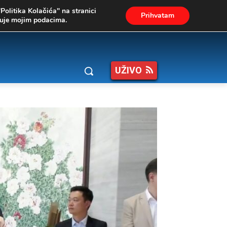
"Politika Kolačića" na stranici
Prihvatam
ukuje mojim podacima.
UŽIVO