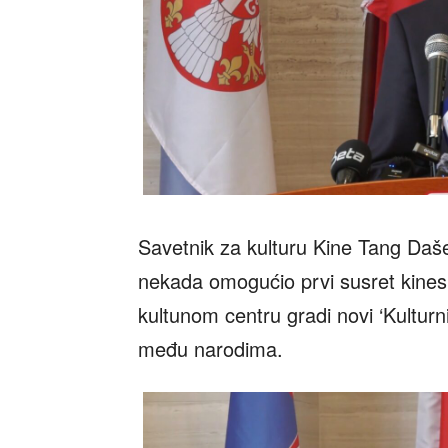
Savetnik za kulturu Kine Tang Dašen
nekada omogućio prvi susret kineske
kultunom centru gradi novi ‘Kultur
među narodima.