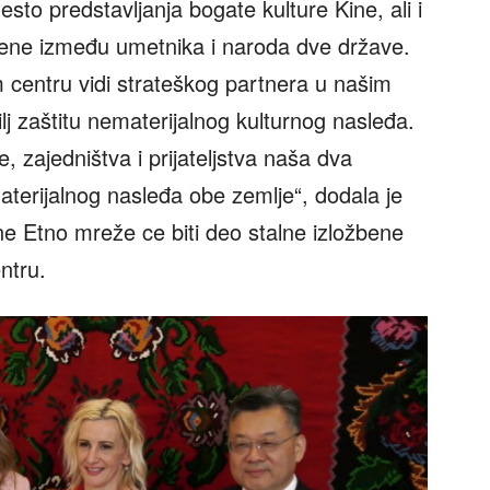
sto predstavljanja bogate kulture Kine, ali i
ene između umetnika i naroda dve države.
centru vidi strateškog partnera u našim
ilj zaštitu nematerijalnog kulturnog nasleđa.
, zajedništva i prijateljstva naša dva
terijalnog nasleđa obe zemlje“, dodala je
ne Etno mreže ce biti deo stalne izložbene
ntru.