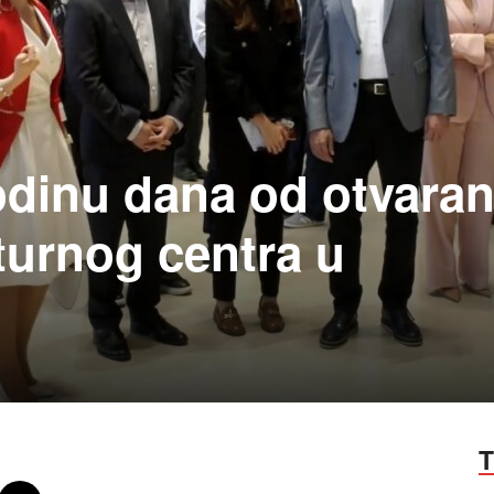
dinu dana od otvaran
turnog centra u
T