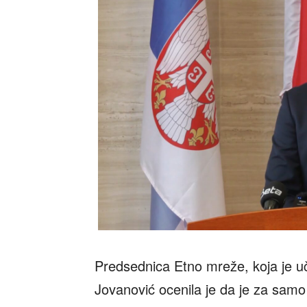
Predsednica Etno mreže, koja je uče
Jovanović ocenila je da je za samo