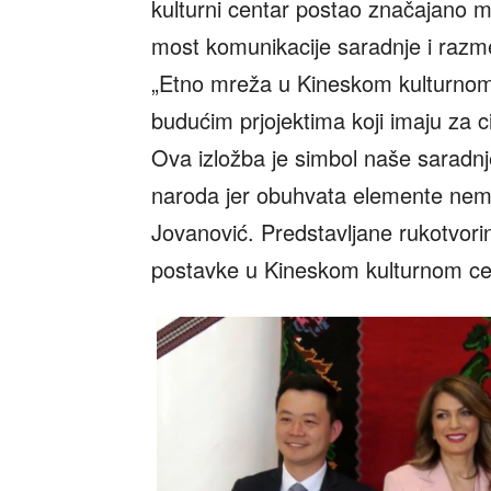
kulturni centar postao značajano me
most komunikacije saradnje i razm
„Etno mreža u Kineskom kulturnom 
budućim prjojektima koji imaju za c
Ova izložba je simbol naše saradnje
naroda jer obuhvata elemente nema
Jovanović. Predstavljane rukotvori
postavke u Kineskom kulturnom ce