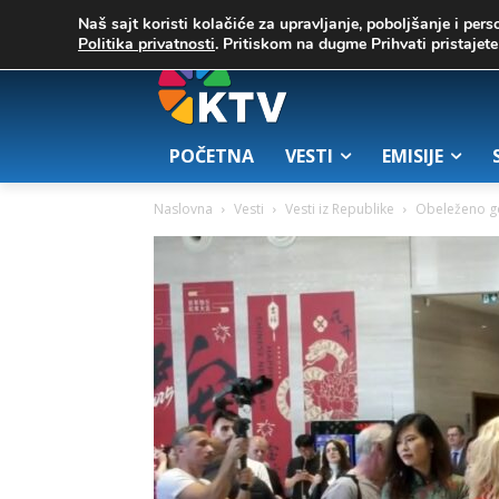
C
03. август 2026.
25.7
Zrenjanin
Naš sajt koristi kolačiće za upravljanje, poboljšanje i pers
Politika privatnosti
. Pritiskom na dugme Prihvati pristaje
POČETNA
VESTI
EMISIJE
Naslovna
Vesti
Vesti iz Republike
Obeleženo go