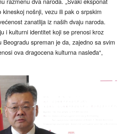
urnu razmenu dva naroda. „Svaki eksponat
o kineskoj nošnji, vezu ili pak o srpskim
većenost zanatlija iz naših dvaju naroda.
 i kulturni identitet koji se prenosi kroz
r u Beogradu spreman je da, zajedno sa svim
 prenosi ova dragocena kulturna nasleđa“,