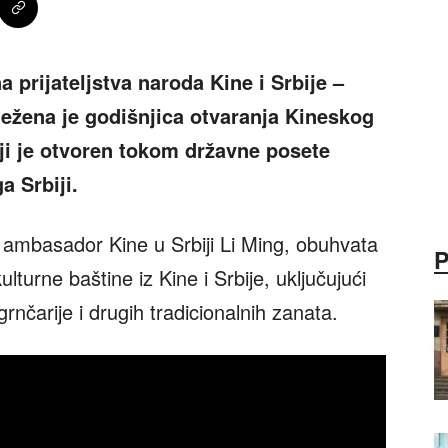
prijateljstva naroda Kine i Srbije –
ežena je godišnjica otvaranja Kineskog
i je
otvoren tokom državne posete
a Srbiji.
u ambasador Kine u Srbiji Li Ming, obuhvata
lturne baštine iz Kine i Srbije, uključujući
grnčarije i drugih tradicionalnih zanata.