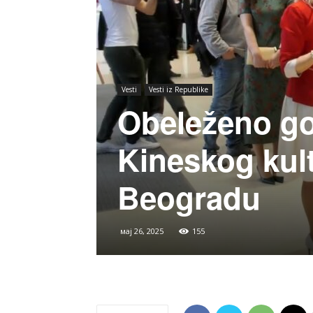
Vesti
Vesti iz Republike
Obeleženo go
Kineskog kul
Beogradu
мај 26, 2025
155