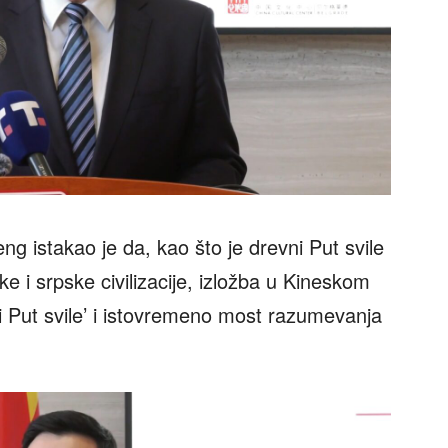
g istakao je da, kao što je drevni Put svile
 i srpske civilizacije, izložba u Kineskom
ni Put svile’ i istovremeno most razumevanja