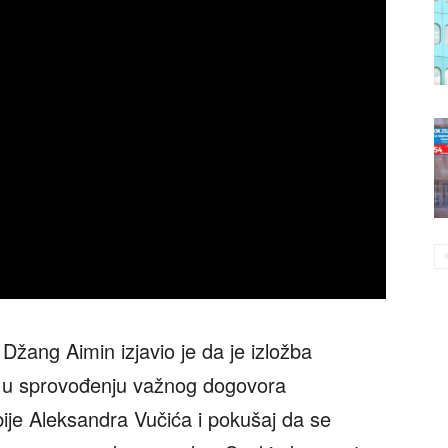
Džang Aimin izjavio je da je izložba
 u sprovođenju važnog dogovora
ije Aleksandra Vučića i pokušaj da se