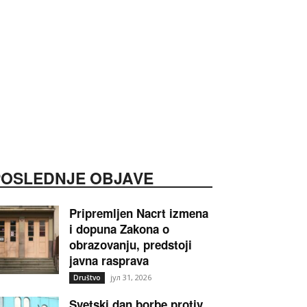
POSLEDNJE OBJAVE
Pripremljen Nacrt izmena
i dopuna Zakona o
obrazovanju, predstoji
javna rasprava
јул 31, 2026
Društvo
Svetski dan borbe protiv