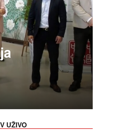
ja
V UŽIVO