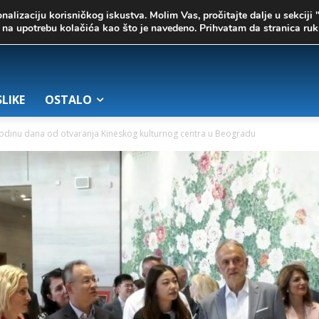
onalizaciju korisničkog iskustva. Molim Vas, pročitajte dalje u sekciji 
te na upotrebu kolačića kao što je navedeno. Prihvatam da stranica r
SLIKE
OSTALO
dinu dana od otvaranja Kineskog kulturnog centra u Beogradu