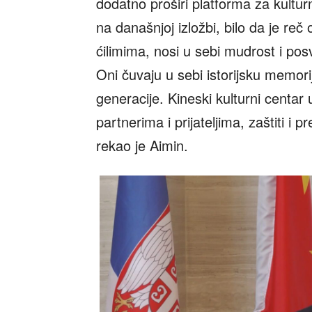
dodatno proširi platforma za kult
na današnjoj izložbi, bilo da je reč 
ćilimima, nosi u sebi mudrost i pos
Oni čuvaju u sebi istorijsku memoriju
generacije. Kineski kulturni centa
partnerima i prijateljima, zaštiti i
rekao je Aimin.