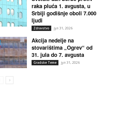
raka pluća 1. avgusta, u
Srbiji godišnje oboli 7.000
ljudi
јул 31, 2026
Zdravstvo
Akcija nedelje na
stovarištima „Ogrev“ od
31. jula do 7. avgusta
јул 31, 2026
Gradske Teme