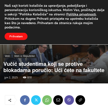
Naš sajt koristi kolačiće za upravljanje, poboljšanje i
UŽIVO
personalizaciju korisničkog iskustva. Molim Vas, pročitajte dalje
u sekciji "Politika Kolačića" na stranici
Politika privatnosti
.
Naslovna
Vesti
Vesti iz Republike
Pritiskom na dugme Prihvati pristajete na upotrebu kolačića
kao što je navedeno. Prihvatam da stranica rukuje mojim
podacima.
Prihvatam
Vesti
Vesti iz Republike
Vučić studentima koji se protive
blokadama poručio: Ući ćete na fakultete
јун 2, 2025
810