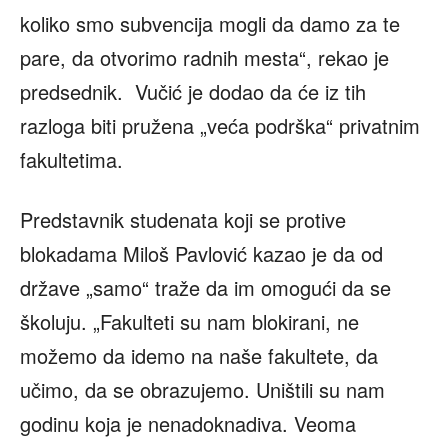
koliko smo subvencija mogli da damo za te
pare, da otvorimo radnih mesta“, rekao je
predsednik. Vučić je dodao da će iz tih
razloga biti pružena „veća podrška“ privatnim
fakultetima.
Predstavnik studenata koji se protive
blokadama Miloš Pavlović kazao je da od
države „samo“ traže da im omogući da se
školuju. „Fakulteti su nam blokirani, ne
možemo da idemo na naše fakultete, da
učimo, da se obrazujemo. Uništili su nam
godinu koja je nenadoknadiva. Veoma