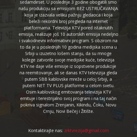
sedamdeset. U poslednje 3 godine obogatili smo
našu produkciju sa emisijom BEZ USTRUČAVANJA
koja je izazvala veliku pažnju gledaoca i koja
beleži rekordni broj pregleda na internet
platformama. Televizija KTV pored istaknutih
emisija, realizuje još 10 autorskih emisija nedeljno
i svakodnevni informativni program. S obzirom na
to da je u poslednjih 10 godina medijska scena u
Srbiji u izuzetno lošem stanju, da su mnoge
kolege zatvorile svoje medijske kuće, televizija
KTV ne daje više emisije iz sopstvene produkcije
na reemitovanje, ali se danas KTV televizija gleda
putem SBB kablovske mreže u celoj Srbiji, a
putem NET TV PLUS platforme u celom svetu.
Osim kablovskog emitovanja televizija KTV
emituje i terestrijalno svoj program i na taj način
pokriva signalom Zrenjanin, Kikindu, Čoku, Novu
Crnju, Novi Bečej i Žitište.
Kontaktirajte nas:
zrktvrezija@gmail.com