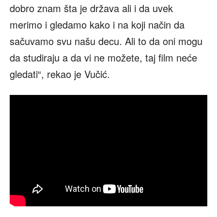
dobro znam šta je država ali i da uvek
merimo i gledamo kako i na koji način da
sačuvamo svu našu decu. Ali to da oni mogu
da studiraju a da vi ne možete, taj film neće
gledati“, rekao je Vučić.