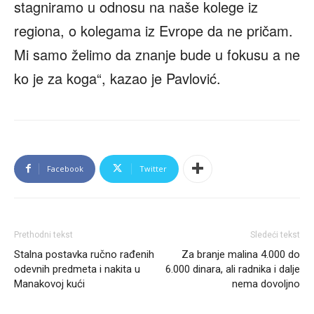
stagniramo u odnosu na naše kolege iz
regiona, o kolegama iz Evrope da ne pričam.
Mi samo želimo da znanje bude u fokusu a ne
ko je za koga“, kazao je Pavlović.
Facebook
Twitter
Prethodni tekst
Sledeći tekst
Stalna postavka ručno rađenih
Za branje malina 4.000 do
odevnih predmeta i nakita u
6.000 dinara, ali radnika i dalje
Manakovoj kući
nema dovoljno