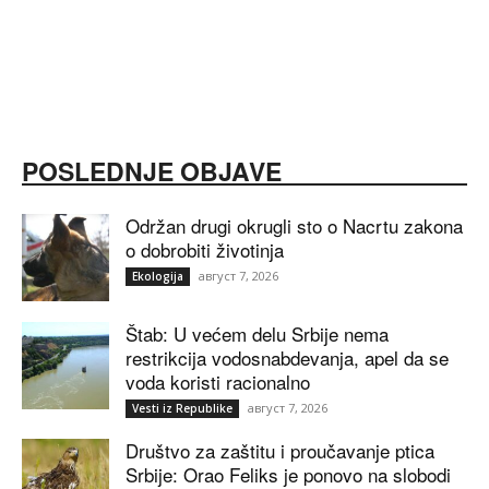
POSLEDNJE OBJAVE
Održan drugi okrugli sto o Nacrtu zakona
o dobrobiti životinja
август 7, 2026
Ekologija
Štab: U većem delu Srbije nema
restrikcija vodosnabdevanja, apel da se
voda koristi racionalno
август 7, 2026
Vesti iz Republike
Društvo za zaštitu i proučavanje ptica
Srbije: Orao Feliks je ponovo na slobodi