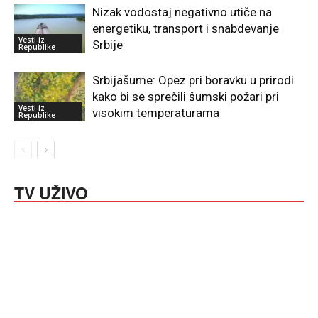
Nizak vodostaj negativno utiče na
energetiku, transport i snabdevanje
Vesti iz
Srbije
Republike
Srbijašume: Opez pri boravku u prirodi
kako bi se sprečili šumski požari pri
Vesti iz
visokim temperaturama
Republike
TV UŽIVO