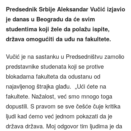
Predsednik Srbije Aleksandar Vučić izjavio
je danas u Beogradu da će svim
studentima koji žele da polažu ispite,
država omogućiti da uđu na fakultete.
Vučić je na sastanku u Predsedništvu zamolio
predstavnike studenata koji se protive
blokadama fakulteta da odustanu od
najavljenog štrajka glađu. „Ući ćete na
fakultete. Nažalost, već smo mnogo toga
dopustili. S pravom se sve češće čuje kritika
ljudi kad ćemo već jednom pokazati da je
država država. Moj odgovor tim ljudima je da