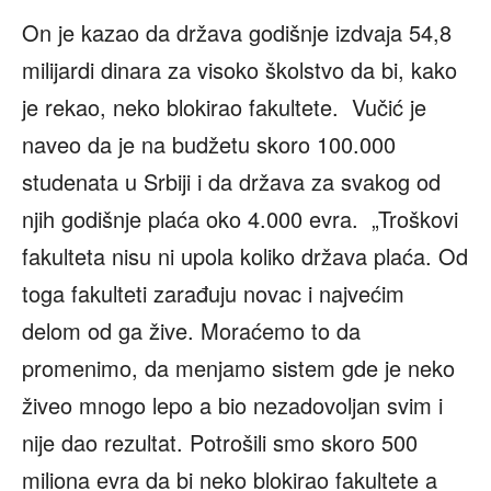
On je kazao da država godišnje izdvaja 54,8
milijardi dinara za visoko školstvo da bi, kako
je rekao, neko blokirao fakultete. Vučić je
naveo da je na budžetu skoro 100.000
studenata u Srbiji i da država za svakog od
njih godišnje plaća oko 4.000 evra. „Troškovi
fakulteta nisu ni upola koliko država plaća. Od
toga fakulteti zarađuju novac i najvećim
delom od ga žive. Moraćemo to da
promenimo, da menjamo sistem gde je neko
živeo mnogo lepo a bio nezadovoljan svim i
nije dao rezultat. Potrošili smo skoro 500
miliona evra da bi neko blokirao fakultete a