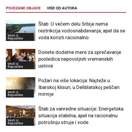
POVEZANE OBJAVE
VIŠE OD AUTORA
Štab: U većem delu Srbije nema
restrikcija vodosnabdevanja, apel da se
Vesti iz
voda koristi racionalno
Republike
Donete dodatne mere za sprečavanje
posledica nepovoljnih vremenskih
Vesti iz
uslova
Republike
Požari na više lokacija: Najteže u
Ibarskoj klisuri, u Deliblatskoj peščari
Vesti iz
mirnije
Republike
Štab za vanredne situacije: Energetska
situacija stabilna, apel na racionalnu
Vesti iz
potrošnju struje i vode
Republike