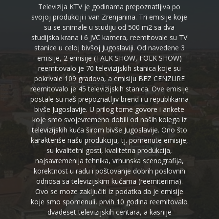
Televizija KTV je godinama prepoznatljiva po
svojoj produkciji i van Zrenjanina. Tri emisije koje
su se snimale u studiju od 500 m2 sa dva
studijska krana i 6 JVC kamera, reemitovale su TV
stanice u celoj bivšoj Jugoslaviji. Od navedene 3
emisije, 2 emisije (TALK SHOW, FOLK SHOW)
reemitovalo je 70 televizijskih stanica koje su
pokrivale 109 gradova, a emisiju BEZ CENZURE
reemitovalo je 45 televizijskih stanica. Ove emisije
postale su naš prepoznatljiv brend i u republikama
bivše Jugoslavije. U prilog tome govore i ankete
koje smo svojevremeno dobili od naših kolega iz
televizijskih kuća širom bivše Jugoslavije. Ono što
karakteriše našu produkciju, tj. pomenute emisije,
su kvalitetni gosti, kvalitetna produkcija,
najsavremenija tehnika, vrhunska scenografija,
korektnost u radu i poštovanje dobrih poslovnih
odnosa sa televizijskim kućama (reemiterima).
Ovo se moze zaključiti iz podatka da je emisije
koje smo spomenuli, prvih 10 godina reemitovalo
dvadeset televizijskih centara, a kasnije