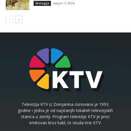
август 7, 2026
Ekologija
Televizija KTV iz Zrenjanina osnovana je 1993.
godine i jedna je od najstarijih lokalnih televizijskih
stanica u zemlji. Program televizije KTV je prvo
emitovan kroz kabl, te otuda ime KTV.