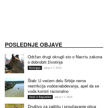
POSLEDNJE OBJAVE
Održan drugi okrugli sto o Nacrtu zakona
o dobrobiti životinja
август 7, 2026
Ekologija
Štab: U većem delu Srbije nema
restrikcija vodosnabdevanja, apel da se
voda koristi racionalno
август 7, 2026
Vesti iz Republike
Društvo za zaštitu i proučavanje ptica