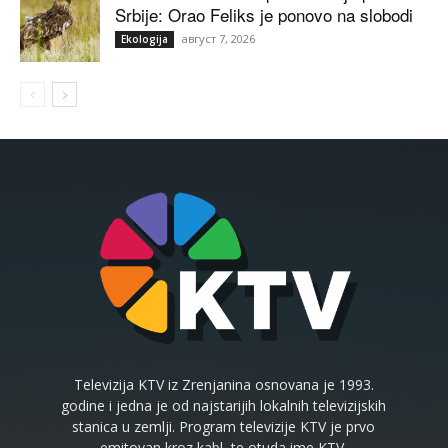
Srbije: Orao Feliks je ponovo na slobodi
август 7, 2026
Ekologija
Televizija KTV iz Zrenjanina osnovana je 1993.
godine i jedna je od najstarijih lokalnih televizijskih
stanica u zemlji. Program televizije KTV je prvo
emitovan kroz kabl, te otuda ime KTV.