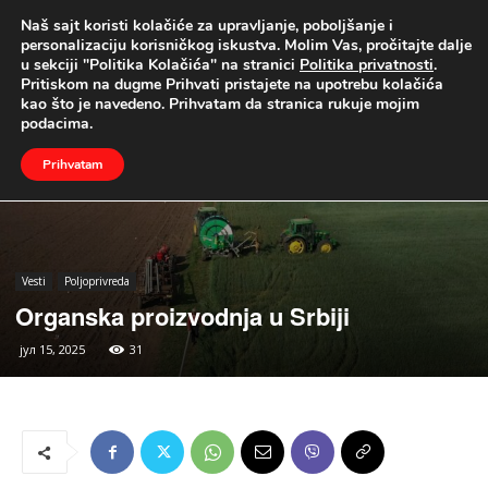
Naš sajt koristi kolačiće za upravljanje, poboljšanje i
UŽIVO
personalizaciju korisničkog iskustva. Molim Vas, pročitajte dalje
u sekciji "Politika Kolačića" na stranici
Politika privatnosti
.
Naslovna
Vesti
Poljoprivreda
Pritiskom na dugme Prihvati pristajete na upotrebu kolačića
kao što je navedeno. Prihvatam da stranica rukuje mojim
podacima.
Prihvatam
Vesti
Poljoprivreda
Organska proizvodnja u Srbiji
јул 15, 2025
31