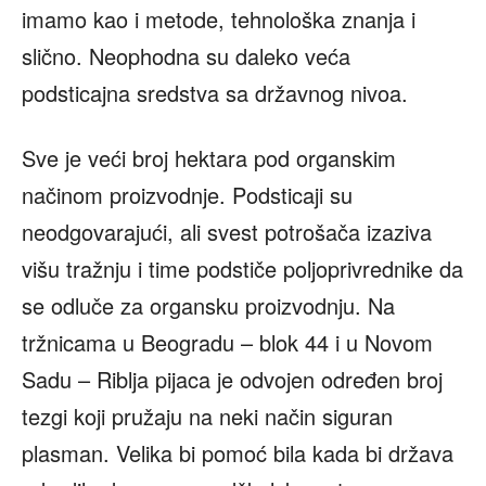
imamo kao i metode, tehnološka znanja i
slično. Neophodna su daleko veća
podsticajna sredstva sa državnog nivoa.
Sve je veći broj hektara pod organskim
načinom proizvodnje. Podsticaji su
neodgovarajući, ali svest potrošača izaziva
višu tražnju i time podstiče poljoprivrednike da
se odluče za organsku proizvodnju. Na
tržnicama u Beogradu – blok 44 i u Novom
Sadu – Riblja pijaca je odvojen određen broj
tezgi koji pružaju na neki način siguran
plasman. Velika bi pomoć bila kada bi država