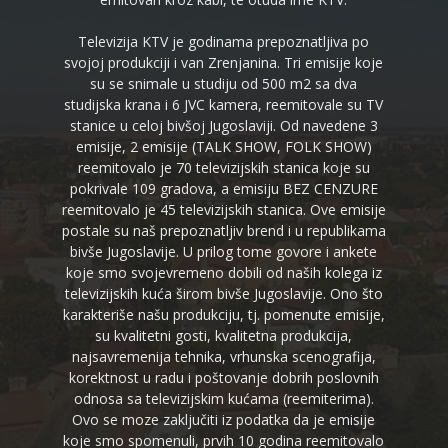
Televizija KTV je godinama prepoznatljiva po
svojoj produkciji i van Zrenjanina. Tri emisije koje
su se snimale u studiju od 500 m2 sa dva
studijska krana i 6 JVC kamera, reemitovale su TV
stanice u celoj bivšoj Jugoslaviji. Od navedene 3
emisije, 2 emisije (TALK SHOW, FOLK SHOW)
reemitovalo je 70 televizijskih stanica koje su
pokrivale 109 gradova, a emisiju BEZ CENZURE
reemitovalo je 45 televizijskih stanica. Ove emisije
postale su naš prepoznatljiv brend i u republikama
bivše Jugoslavije. U prilog tome govore i ankete
koje smo svojevremeno dobili od naših kolega iz
televizijskih kuća širom bivše Jugoslavije. Ono što
karakteriše našu produkciju, tj. pomenute emisije,
su kvalitetni gosti, kvalitetna produkcija,
najsavremenija tehnika, vrhunska scenografija,
korektnost u radu i poštovanje dobrih poslovnih
odnosa sa televizijskim kućama (reemiterima).
Ovo se moze zaključiti iz podatka da je emisije
koje smo spomenuli, prvih 10 godina reemitovalo