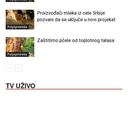
Proizvođači mleka iz cele Srbije
pozvani da se uključe u novi projekat
Poljoprivreda
Zaštitimo pčele od toplotnog talasa
Poljoprivreda
TV UŽIVO