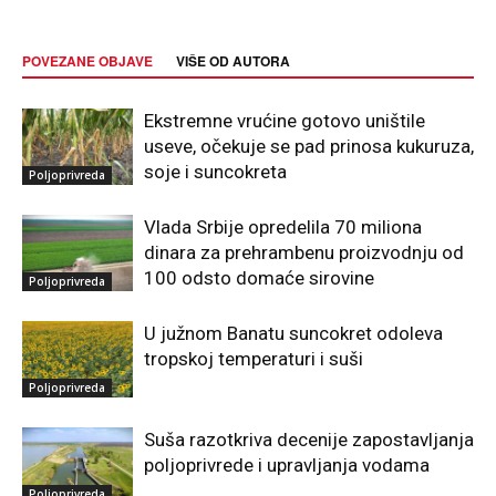
POVEZANE OBJAVE
VIŠE OD AUTORA
Ekstremne vrućine gotovo uništile
useve, očekuje se pad prinosa kukuruza,
soje i suncokreta
Poljoprivreda
Vlada Srbije opredelila 70 miliona
dinara za prehrambenu proizvodnju od
100 odsto domaće sirovine
Poljoprivreda
U južnom Banatu suncokret odoleva
tropskoj temperaturi i suši
Poljoprivreda
Suša razotkriva decenije zapostavljanja
poljoprivrede i upravljanja vodama
Poljoprivreda