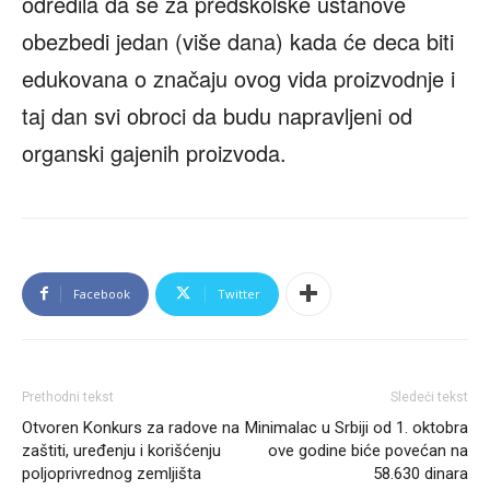
odredila da se za predškolske ustanove
obezbedi jedan (više dana) kada će deca biti
edukovana o značaju ovog vida proizvodnje i
taj dan svi obroci da budu napravljeni od
organski gajenih proizvoda.
Facebook
Twitter
Prethodni tekst
Sledeći tekst
Otvoren Konkurs za radove na
Minimalac u Srbiji od 1. oktobra
zaštiti, uređenju i korišćenju
ove godine biće povećan na
poljoprivrednog zemljišta
58.630 dinara