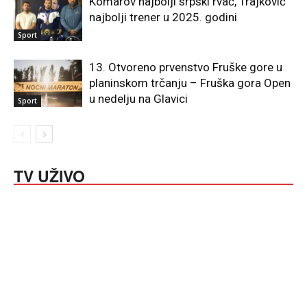
Komarov najbolji srpski rvač, Trajković
najbolji trener u 2025. godini
Sport
13. Otvoreno prvenstvo Fruške gore u
planinskom trčanju – Fruška gora Open
u nedelju na Glavici
Sport
TV UŽIVO