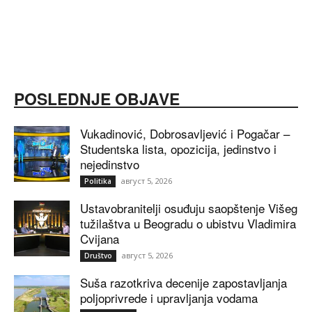
POSLEDNJE OBJAVE
Vukadinović, Dobrosavljević i Pogačar –
Studentska lista, opozicija, jedinstvo i
nejedinstvo
август 5, 2026
Politika
Ustavobranitelji osuđuju saopštenje Višeg
tužilaštva u Beogradu o ubistvu Vladimira
Cvijana
август 5, 2026
Društvo
Suša razotkriva decenije zapostavljanja
poljoprivrede i upravljanja vodama