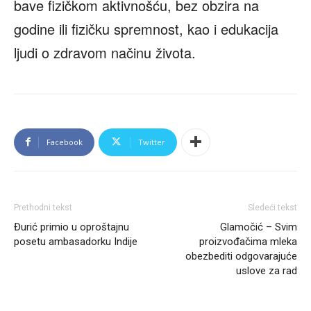
bave fizičkom aktivnošću, bez obzira na
godine ili fizičku spremnost, kao i edukacija
ljudi o zdravom načinu života.
Facebook
Twitter
Prethodni tekst
Sledeći tekst
Đurić primio u oproštajnu
Glamočić – Svim
posetu ambasadorku Indije
proizvođačima mleka
obezbediti odgovarajuće
uslove za rad