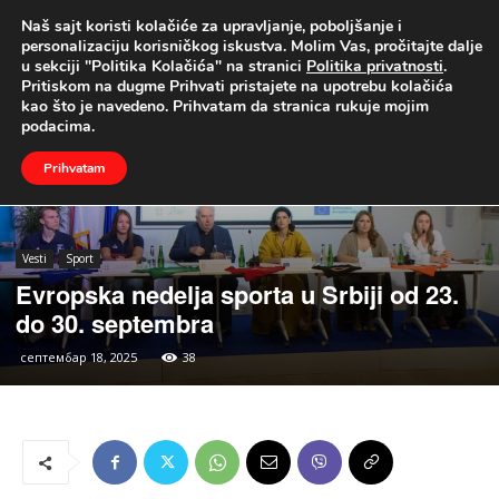
Naš sajt koristi kolačiće za upravljanje, poboljšanje i
UŽIVO
personalizaciju korisničkog iskustva. Molim Vas, pročitajte dalje
u sekciji "Politika Kolačića" na stranici
Politika privatnosti
.
Naslovna
Vesti
Sport
Pritiskom na dugme Prihvati pristajete na upotrebu kolačića
kao što je navedeno. Prihvatam da stranica rukuje mojim
podacima.
Prihvatam
Vesti
Sport
Evropska nedelja sporta u Srbiji od 23.
do 30. septembra
септембар 18, 2025
38