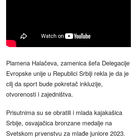
Plamena Halačeva, zamenica šefa Delegacije
Evropske unije u Republici Srbiji rekla je da je
cilj da sport bude pokretač inkluzije,
otvorenosti i zajedništva.
Prisutnima su se obratili i mlada kajakašica
Srbije, osvajačica bronzane medalje na
Svetskom prvenstvu za mlađe juniore 2023.