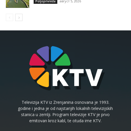
август 5, 2026
Poljoprivreda
Televizija KTV iz Zrenjanina osnovana je 1993.
godine i jedna je od najstarijih lokalnih televizijskih
stanica u zemlji. Program televizije KTV je prvo
emitovan kroz kabl, te otuda ime KTV.