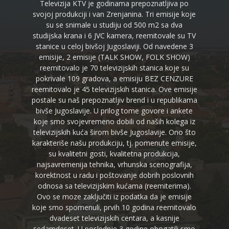
Televizija KTV je godinama prepoznatljiva po
svojoj produkciji i van Zrenjanina. Tri emisije koje
su se snimale u studiju od 500 m2 sa dva
studijska krana i 6 JVC kamera, reemitovale su TV
stanice u celoj bivšoj Jugoslaviji. Od navedene 3
emisije, 2 emisije (TALK SHOW, FOLK SHOW)
reemitovalo je 70 televizijskih stanica koje su
pokrivale 109 gradova, a emisiju BEZ CENZURE
reemitovalo je 45 televizijskih stanica. Ove emisije
postale su naš prepoznatljiv brend i u republikama
bivše Jugoslavije. U prilog tome govore i ankete
koje smo svojevremeno dobili od naših kolega iz
televizijskih kuća širom bivše Jugoslavije. Ono što
karakteriše našu produkciju, tj. pomenute emisije,
su kvalitetni gosti, kvalitetna produkcija,
najsavremenija tehnika, vrhunska scenografija,
korektnost u radu i poštovanje dobrih poslovnih
odnosa sa televizijskim kućama (reemiterima).
Ovo se moze zaključiti iz podatka da je emisije
koje smo spomenuli, prvih 10 godina reemitovalo
dvadeset televizijskih centara, a kasnije
sedamdeset. U poslednje 3 godine obogatili smo