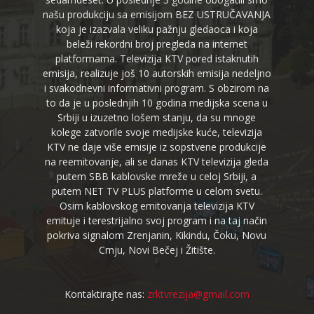
našu produkciju sa emisijom BEZ USTRUČAVANJA
koja je izazvala veliku pažnju gledaoca i koja
beleži rekordni broj pregleda na internet
platformama. Televizija KTV pored istaknutih
emisija, realizuje još 10 autorskih emisija nedeljno
i svakodnevni informativni program. S obzirom na
to da je u poslednjih 10 godina medijska scena u
Srbiji u izuzetno lošem stanju, da su mnoge
kolege zatvorile svoje medijske kuće, televizija
KTV ne daje više emisije iz sopstvene produkcije
na reemitovanje, ali se danas KTV televizija gleda
putem SBB kablovske mreže u celoj Srbiji, a
putem NET TV PLUS platforme u celom svetu.
Osim kablovskog emitovanja televizija KTV
emituje i terestrijalno svoj program i na taj način
pokriva signalom Zrenjanin, Kikindu, Čoku, Novu
Crnju, Novi Bečej i Žitište.
Kontaktirajte nas:
zrktvrezija@gmail.com