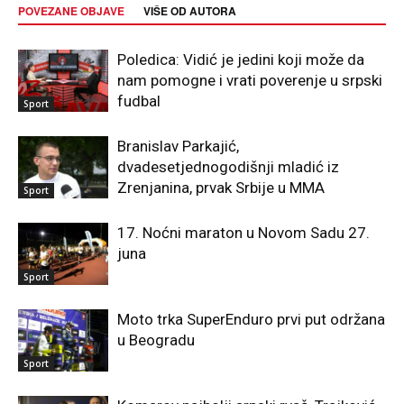
POVEZANE OBJAVE
VIŠE OD AUTORA
Poledica: Vidić je jedini koji može da
nam pomogne i vrati poverenje u srpski
fudbal
Sport
Branislav Parkajić,
dvadesetjednogodišnji mladić iz
Zrenjanina, prvak Srbije u MMA
Sport
17. Noćni maraton u Novom Sadu 27.
juna
Sport
Moto trka SuperEnduro prvi put održana
u Beogradu
Sport