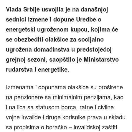
Vlada Srbije usvojila je na današnjoj
sednici izmene i dopune Uredbe o
energetski ugroženom kupcu, kojima će
se obezbediti olakšice za socijalno
ugrožena domaćinstva u predstojećoj
grejnoj sezoni, saopštilo je Ministarstvo
rudarstva i energetike.
Izmenama i dopunama olakšice su proširene
na penzionere sa minimalnim penzijama, kao
i na lica sa statusom borca, ratne i civilne
vojne invalide i druge korisnike prava u skladu
sa propisima o boračko – invalidskoj zaštiti.