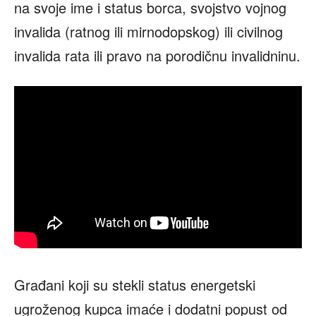
na svoje ime i status borca, svojstvo vojnog
invalida (ratnog ili mirnodopskog) ili civilnog
invalida rata ili pravo na porodičnu invalidninu.
Građani koji su stekli status energetski
ugroženog kupca imaće i dodatni popust od