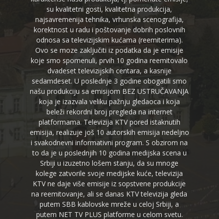
su kvalitetni gosti, kvalitetna produkcija,
najsavremenija tehnika, vrhunska scenografija,
korektnost u radu i poštovanje dobrih poslovnih
odnosa sa televizijskim kućama (reemiterima).
Ovo se moze zaključiti iz podatka da je emisije
koje smo spomenuli, prvih 10 godina reemitovalo
dvadeset televizijskih centara, a kasnije
sedamdeset. U poslednje 3 godine obogatili smo
našu produkciju sa emisijom BEZ USTRUČAVANJA
koja je izazvala veliku pažnju gledaoca i koja
beleži rekordni broj pregleda na internet
platformama. Televizija KTV pored istaknutih
emisija, realizuje još 10 autorskih emisija nedeljno
i svakodnevni informativni program. S obzirom na
to da je u poslednjih 10 godina medijska scena u
Srbiji u izuzetno lošem stanju, da su mnoge
kolege zatvorile svoje medijske kuće, televizija
KTV ne daje više emisije iz sopstvene produkcije
na reemitovanje, ali se danas KTV televizija gleda
putem SBB kablovske mreže u celoj Srbiji, a
putem NET TV PLUS platforme u celom svetu.