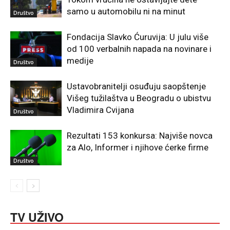
samo u automobilu ni na minut
Društvo
Fondacija Slavko Ćuruvija: U julu više
od 100 verbalnih napada na novinare i
medije
Društvo
Ustavobranitelji osuđuju saopštenje
Višeg tužilaštva u Beogradu o ubistvu
Vladimira Cvijana
Društvo
Rezultati 153 konkursa: Najviše novca
za Alo, Informer i njihove ćerke firme
Društvo
TV UŽIVO