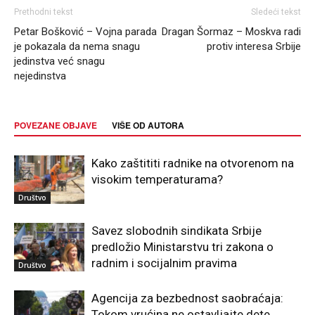
Prethodni tekst
Sledeći tekst
Petar Bošković – Vojna parada
Dragan Šormaz – Moskva radi
je pokazala da nema snagu
protiv interesa Srbije
jedinstva već snagu
nejedinstva
POVEZANE OBJAVE
VIŠE OD AUTORA
Kako zaštititi radnike na otvorenom na
visokim temperaturama?
Društvo
Savez slobodnih sindikata Srbije
predložio Ministarstvu tri zakona o
radnim i socijalnim pravima
Društvo
Agencija za bezbednost saobraćaja:
Tokom vrućina ne ostavljajte dete