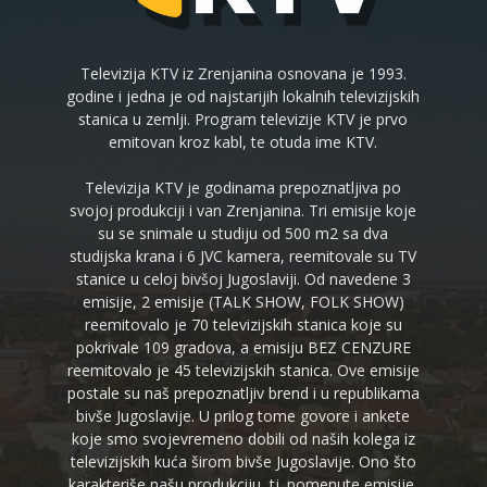
Televizija KTV iz Zrenjanina osnovana je 1993.
godine i jedna je od najstarijih lokalnih televizijskih
stanica u zemlji. Program televizije KTV je prvo
emitovan kroz kabl, te otuda ime KTV.
Televizija KTV je godinama prepoznatljiva po
svojoj produkciji i van Zrenjanina. Tri emisije koje
su se snimale u studiju od 500 m2 sa dva
studijska krana i 6 JVC kamera, reemitovale su TV
stanice u celoj bivšoj Jugoslaviji. Od navedene 3
emisije, 2 emisije (TALK SHOW, FOLK SHOW)
reemitovalo je 70 televizijskih stanica koje su
pokrivale 109 gradova, a emisiju BEZ CENZURE
reemitovalo je 45 televizijskih stanica. Ove emisije
postale su naš prepoznatljiv brend i u republikama
bivše Jugoslavije. U prilog tome govore i ankete
koje smo svojevremeno dobili od naših kolega iz
televizijskih kuća širom bivše Jugoslavije. Ono što
karakteriše našu produkciju, tj. pomenute emisije,