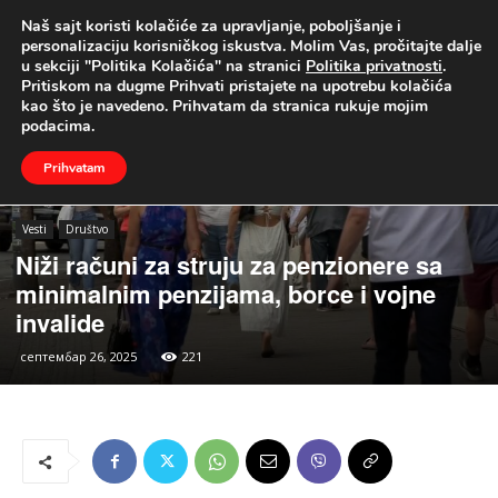
Naš sajt koristi kolačiće za upravljanje, poboljšanje i
UŽIVO
personalizaciju korisničkog iskustva. Molim Vas, pročitajte dalje
u sekciji "Politika Kolačića" na stranici
Politika privatnosti
.
Naslovna
Vesti
Društvo
Pritiskom na dugme Prihvati pristajete na upotrebu kolačića
kao što je navedeno. Prihvatam da stranica rukuje mojim
podacima.
Prihvatam
Vesti
Društvo
Niži računi za struju za penzionere sa
minimalnim penzijama, borce i vojne
invalide
септембар 26, 2025
221