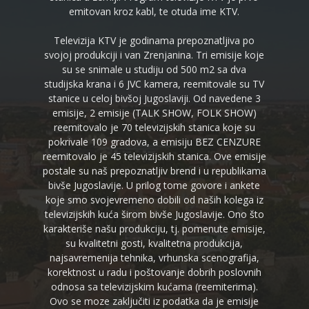
emitovan kroz kabl, te otuda ime KTV.
Televizija KTV je godinama prepoznatljiva po
svojoj produkciji i van Zrenjanina. Tri emisije koje
su se snimale u studiju od 500 m2 sa dva
studijska krana i 6 JVC kamera, reemitovale su TV
stanice u celoj bivšoj Jugoslaviji. Od navedene 3
emisije, 2 emisije (TALK SHOW, FOLK SHOW)
reemitovalo je 70 televizijskih stanica koje su
pokrivale 109 gradova, a emisiju BEZ CENZURE
reemitovalo je 45 televizijskih stanica. Ove emisije
postale su naš prepoznatljiv brend i u republikama
bivše Jugoslavije. U prilog tome govore i ankete
koje smo svojevremeno dobili od naših kolega iz
televizijskih kuća širom bivše Jugoslavije. Ono što
karakteriše našu produkciju, tj. pomenute emisije,
su kvalitetni gosti, kvalitetna produkcija,
najsavremenija tehnika, vrhunska scenografija,
korektnost u radu i poštovanje dobrih poslovnih
odnosa sa televizijskim kućama (reemiterima).
Ovo se moze zaključiti iz podatka da je emisije