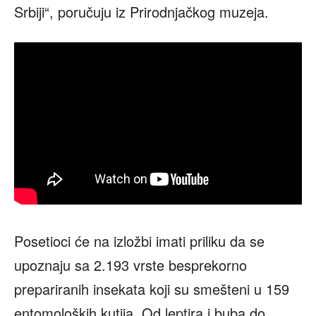
Srbiji“, poručuju iz Prirodnjačkog muzeja.
Posetioci će na izložbi imati priliku da se
upoznaju sa 2.193 vrste besprekorno
prepariranih insekata koji su smešteni u 159
entomoloških kutija. Od leptira i buba do