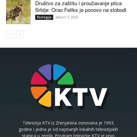
Društvo za zaštitu i proučavanje ptica
Srbije: Orao Feliks je ponovo na slobodi
август 7, 2026
Ekologija
Televizija KTV iz Zrenjanina osnovana je 1993.
godine i jedna je od najstarijih lokalnih televizijskih
stanica u zemlji. Program televizije KTV je prvo