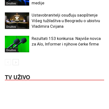
medije
Društvo
Ustavobranitelji osuđuju saopštenje
Višeg tužilaštva u Beogradu o ubistvu
Vladimira Cvijana
Društvo
Rezultati 153 konkursa: Najviše novca
za Alo, Informer i njihove ćerke firme
Društvo
TV UŽIVO