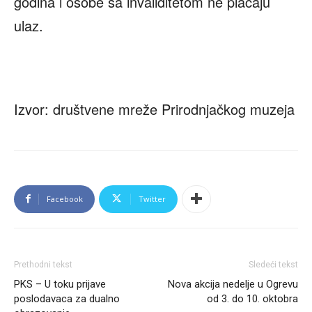
godina i osobe sa invaliditetom ne plaćaju
ulaz.
Izvor: društvene mreže Prirodnjačkog muzeja
Facebook
Twitter
Prethodni tekst
Sledeći tekst
PKS – U toku prijave
Nova akcija nedelje u Ogrevu
poslodavaca za dualno
od 3. do 10. oktobra