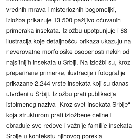
vrednih mrava i misterioznih bogomoljki,
izložba prikazuje 13.500 pažljivo očuvanih
primeraka insekata. Izložbu upotpunjuje i 68
ilustracija koje detaljnošću prikaza ukazuju na
neverovatne morfološke osobenosti nekih od
najsitnijih insekata u Srbiji. Na izložbi su, kroz
preparirane primerke, ilustracije i fotografije
prikazane 2.244 vrste insekata koji su danas
utvrđeni u Srbiji. Izložbu prati publikacija
istoimenog naziva „Kroz svet insekata Srbije“
koja strukturom prati izložbene celine i
obrađuje sve redove i važnije familije insekata
Srbije u kontekstu njihovog porekla,