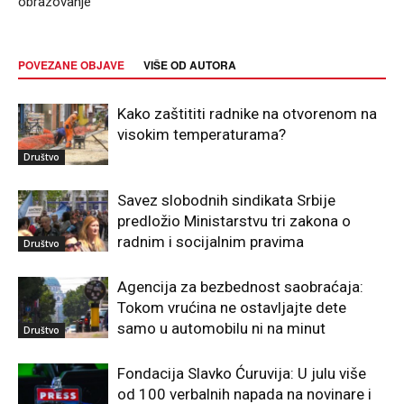
obrazovanje
POVEZANE OBJAVE
VIŠE OD AUTORA
Kako zaštititi radnike na otvorenom na
visokim temperaturama?
Društvo
Savez slobodnih sindikata Srbije
predložio Ministarstvu tri zakona o
radnim i socijalnim pravima
Društvo
Agencija za bezbednost saobraćaja:
Tokom vrućina ne ostavljajte dete
samo u automobilu ni na minut
Društvo
Fondacija Slavko Ćuruvija: U julu više
od 100 verbalnih napada na novinare i