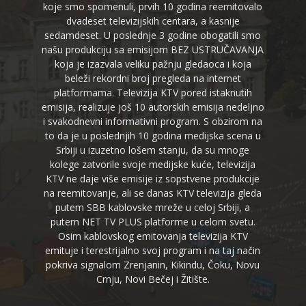
koje smo spomenuli, prvih 10 godina reemitovalo
dvadeset televizijskih centara, a kasnije
sedamdeset. U poslednje 3 godine obogatili smo
našu produkciju sa emisijom BEZ USTRUČAVANJA
koja je izazvala veliku pažnju gledaoca i koja
beleži rekordni broj pregleda na internet
platformama. Televizija KTV pored istaknutih
emisija, realizuje još 10 autorskih emisija nedeljno
i svakodnevni informativni program. S obzirom na
to da je u poslednjih 10 godina medijska scena u
Srbiji u izuzetno lošem stanju, da su mnoge
kolege zatvorile svoje medijske kuće, televizija
KTV ne daje više emisije iz sopstvene produkcije
na reemitovanje, ali se danas KTV televizija gleda
putem SBB kablovske mreže u celoj Srbiji, a
putem NET TV PLUS platforme u celom svetu.
Osim kablovskog emitovanja televizija KTV
emituje i terestrijalno svoj program i na taj način
pokriva signalom Zrenjanin, Kikindu, Čoku, Novu
Crnju, Novi Bečej i Žitište.