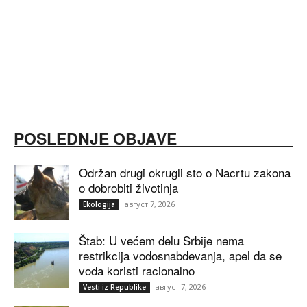
POSLEDNJE OBJAVE
Održan drugi okrugli sto o Nacrtu zakona
o dobrobiti životinja
август 7, 2026
Ekologija
Štab: U većem delu Srbije nema
restrikcija vodosnabdevanja, apel da se
voda koristi racionalno
август 7, 2026
Vesti iz Republike