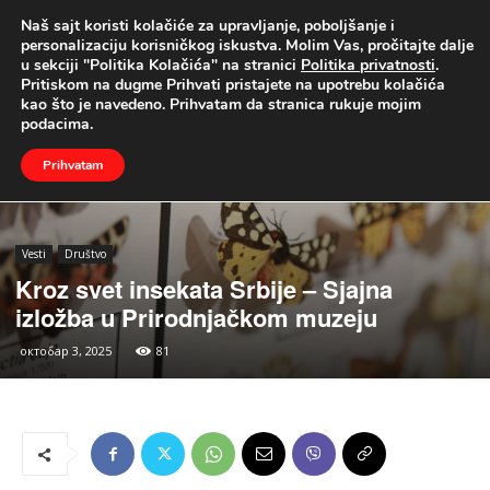
Naš sajt koristi kolačiće za upravljanje, poboljšanje i
UŽIVO
personalizaciju korisničkog iskustva. Molim Vas, pročitajte dalje
u sekciji "Politika Kolačića" na stranici
Politika privatnosti
.
Naslovna
Vesti
Društvo
Pritiskom na dugme Prihvati pristajete na upotrebu kolačića
kao što je navedeno. Prihvatam da stranica rukuje mojim
podacima.
Prihvatam
Vesti
Društvo
Kroz svet insekata Srbije – Sjajna
izložba u Prirodnjačkom muzeju
октобар 3, 2025
81