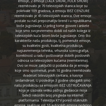
emisije, 2 emisije (TALK SHOW, FOLK SHOW)
reemitovalo je 70 televizijskih stanica koje su
pokrivale 109 gradova, a emisiju BEZ CENZURE
reemitovalo je 45 televizijskih stanica. Ove emisije
postale su naš prepoznatljiv brend i u republikama
bivše Jugoslavije. U prilog tome govore i ankete
koje smo svojevremeno dobili od naših kolega iz
televizijskih kuća širom bivše Jugoslavije. Ono što
karakteriše našu produkciju, tj. pomenute emisije,
su kvalitetni gosti, kvalitetna produkcija,
najsavremenija tehnika, vrhunska scenografija,
korektnost u radu i poštovanje dobrih poslovnih
odnosa sa televizijskim kućama (reemiterima).
Ovo se moze zaključiti iz podatka da je emisije
koje smo spomenuli, prvih 10 godina reemitovalo
dvadeset televizijskih centara, a kasnije
sedamdeset. U poslednje 3 godine obogatili smo
našu produkciju sa emisijom BEZ USTRUČAVANJA
koja je izazvala veliku pažnju gledaoca i koja
beleži rekordni broj pregleda na internet
platformama. Televizija KTV pored istaknutih
emisija, realizuje još 10 autorskih emisija nedeljno