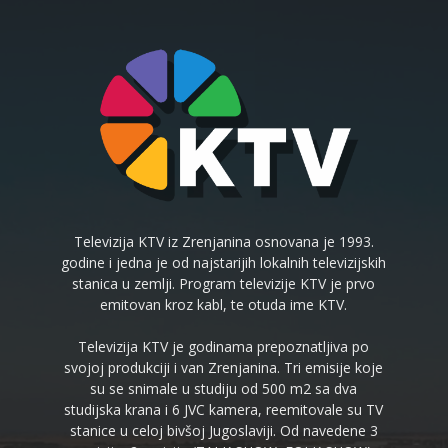
Televizija KTV iz Zrenjanina osnovana je 1993.
godine i jedna je od najstarijih lokalnih televizijskih
stanica u zemlji. Program televizije KTV je prvo
emitovan kroz kabl, te otuda ime KTV.
Televizija KTV je godinama prepoznatljiva po
svojoj produkciji i van Zrenjanina. Tri emisije koje
su se snimale u studiju od 500 m2 sa dva
studijska krana i 6 JVC kamera, reemitovale su TV
stanice u celoj bivšoj Jugoslaviji. Od navedene 3