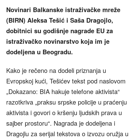
Novinari Balkanske istraživačke mreže
(BIRN) Aleksa Tešić i Saša Dragojlo,
dobitnici su godišnje nagrade EU za
istraživačko novinarstvo koja im je
dodeljena u Beogradu.
Kako je rečeno na dodeli priznanja u
Evropskoj kući, Tešićev tekst pod naslovom
„Dokazano: BIA hakuje telefone aktivista“
razotkriva „praksu srpske policije u praćenju
aktivista i govori o kršenju ljudskih prava u
sajber prostoru“. Nagrada je dodeljena i
Dragojlu za serijal tekstova o izvozu oružja u