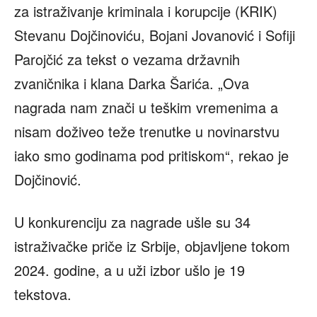
za istraživanje kriminala i korupcije (KRIK)
Stevanu Dojčinoviću, Bojani Jovanović i Sofiji
Parojčić za tekst o vezama državnih
zvaničnika i klana Darka Šarića. „Ova
nagrada nam znači u teškim vremenima a
nisam doživeo teže trenutke u novinarstvu
iako smo godinama pod pritiskom“, rekao je
Dojčinović.
U konkurenciju za nagrade ušle su 34
istraživačke priče iz Srbije, objavljene tokom
2024. godine, a u uži izbor ušlo je 19
tekstova.