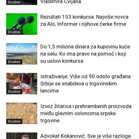
Vladimira Cvijana
Društvo
Rezultati 153 konkursa: Najviše novca
za Alo, Informer i njihove ćerke firme
Društvo
Do 1,5 miliona dinara za kupovinu kuće
na selu: Ko ima pravo na pomoć i koji
su uslovi konkursa
Društvo
Istraživanje: Više od 90 odsto građana
Srbije se snabdeva u trgovinskim
lancima
Društvo
Izvoz žitarica i prehrambenih proizvoda
među glavnim osloncima srpske
trgovine
Društvo
Advokat Kokanović: Sve je više razloga