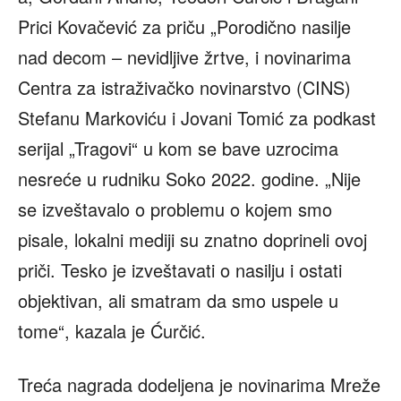
Prici Kovačević za priču „Porodično nasilje
nad decom – nevidljive žrtve, i novinarima
Centra za istraživačko novinarstvo (CINS)
Stefanu Markoviću i Jovani Tomić za podkast
serijal „Tragovi“ u kom se bave uzrocima
nesreće u rudniku Soko 2022. godine. „Nije
se izveštavalo o problemu o kojem smo
pisale, lokalni mediji su znatno doprineli ovoj
priči. Tesko je izveštavati o nasilju i ostati
objektivan, ali smatram da smo uspele u
tome“, kazala je Ćurčić.
Treća nagrada dodeljena je novinarima Mreže