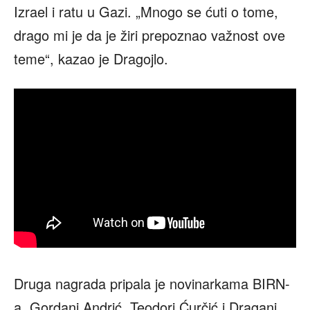
Izrael i ratu u Gazi. „Mnogo se ćuti o tome,
drago mi je da je žiri prepoznao važnost ove
teme“, kazao je Dragojlo.
Druga nagrada pripala je novinarkama BIRN-
a, Gordani Andrić, Teodori Ćurčić i Dragani