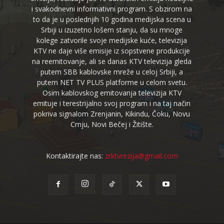
i svakodnevni informativni program. S obzirom na
to da je u poslednjih 10 godina medijska scena u
Srbiji u izuzetno lošem stanju, da su mnoge
kolege zatvorile svoje medijske kuće, televizija
KTV ne daje više emisije iz sopstvene produkcije
na reemitovanje, ali se danas KTV televizija gleda
putem SBB kablovske mreže u celoj Srbiji, a
putem NET TV PLUS platforme u celom svetu.
Osim kablovskog emitovanja televizija KTV
emituje i terestrijalno svoj program i na taj način
pokriva signalom Zrenjanin, Kikindu, Čoku, Novu
Crnju, Novi Bečej i Žitište.
Kontaktirajte nas:
zrktvrezija@gmail.com