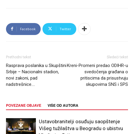
Facebook
Twitter
Prethodni tekst
Sledeći tekst
Rasprava poslanika u Skupštini
Kreni-Promeni predao ODIHR-u
Srbije – Nacionalni stadion,
svedočenja građana o
novi zakoni, pad
pritiscima da prisustvuju
nadstrešnice….
skupovima SNS i SPS
POVEZANE OBJAVE
VIŠE OD AUTORA
Ustavobranitelji osuđuju saopštenje
Višeg tužilaštva u Beogradu o ubistvu