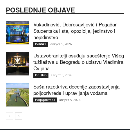
POSLEDNJE OBJAVE
Vukadinović, Dobrosavljević i Pogačar –
Studentska lista, opozicija, jedinstvo i
nejedinstvo
август 5, 2026
Politika
Ustavobranitelji osuđuju saopštenje Višeg
tužilaštva u Beogradu o ubistvu Vladimira
Cvijana
август 5, 2026
Društvo
Suša razotkriva decenije zapostavljanja
poljoprivrede i upravljanja vodama
август 5, 2026
Poljoprivreda