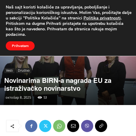
Naš sajt koristi kolačiće za upravljanje, poboljšanje i
UŽIVO
personalizaciju korisničkog iskustva. Molim Vas, pročitajte dalje
u sekciji "Politika Kolačića" na stranici
Politika privatnosti
.
Naslovna
Vesti
Društvo
Pritiskom na dugme Prihvati pristajete na upotrebu kolačića
kao što je navedeno. Prihvatam da stranica rukuje mojim
podacima.
Prihvatam
Vesti
Društvo
Novinarima BIRN-a nagrada EU za
istraživačko novinarstvo
октобар 8, 2025
53